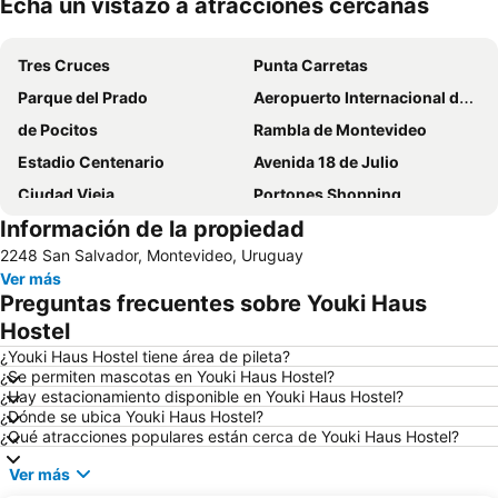
Echa un vistazo a atracciones cercanas
Ampliar mapa
Tres Cruces
Punta Carretas
Parque del Prado
Aeropuerto Internacional de Carrasco General Cesáreo L. Berisso
de Pocitos
Rambla de Montevideo
Estadio Centenario
Avenida 18 de Julio
Ciudad Vieja
Portones Shopping
Información de la propiedad
Montevideo Shopping
Parque Rodó
2248 San Salvador, Montevideo, Uruguay
Playa Buceo
Plaza Independencia
Ver más
Feria de Tristán Narvaja
Palacio Legislativo
Preguntas frecuentes sobre Youki Haus
Club de Golf del Uruguay
Palacio Salvo
Hostel
Hipódromo Nacional de Maroñas
Villa Biarritz
¿Youki Haus Hostel tiene área de pileta?
¿Se permiten mascotas en Youki Haus Hostel?
La Carreta
Puerto de Montevideo
¿Hay estacionamiento disponible en Youki Haus Hostel?
¿Dónde se ubica Youki Haus Hostel?
Ramírez
Mercado del Puerto
¿Qué atracciones populares están cerca de Youki Haus Hostel?
Pajas Blancas
Playa Honda
Ver más
Centro Cultural Florencio Sánchez
Museo Egipcio de la Sociedad Uruguaya de Egiptologia