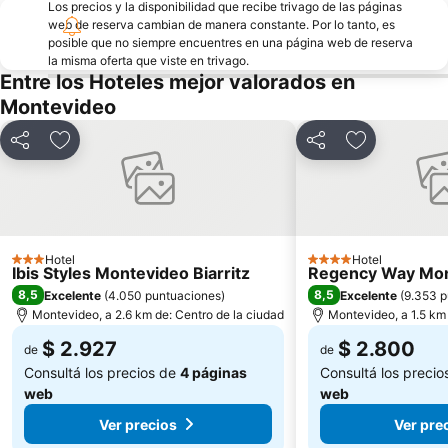
Los precios y la disponibilidad que recibe trivago de las páginas
Yacht Club Uruguayo
web de reserva cambian de manera constante. Por lo tanto, es
posible que no siempre encuentres en una página web de reserva
la misma oferta que viste en trivago.
Entre los Hoteles mejor valorados en
Montevideo
Compartir
Añadir a favoritos
Compartir
Añadir a fav
Hotel
Hotel
3 Estrellas
4 Estrellas
Ibis Styles Montevideo Biarritz
Regency Way Mon
8,5
8,5
Excelente
(
4.050 puntuaciones
)
Excelente
(
9.353 p
Montevideo, a 2.6 km de: Centro de la ciudad
Montevideo, a 1.5 km 
$ 2.927
$ 2.800
de
de
Consultá los precios de
4 páginas
Consultá los preci
web
web
Ver precios
Ver pre