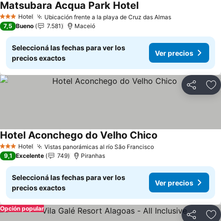
Matsubara Acqua Park Hotel
Ver precios
Hotel
Ubicación frente a la playa de Cruz das Almas
Ver precios
3 Estrellas
7,5
Bueno
7.581
Maceió
Seleccioná las fechas para ver los
Ver precios
precios exactos
Compartir
Añ
Hotel Aconchego do Velho Chico
Ver precios
Hotel
Vistas panorámicas al río São Francisco
Ver precios
3 Estrellas
9,1
Excelente
749
Piranhas
Seleccioná las fechas para ver los
Ver precios
precios exactos
Opción popular
Compartir
Añ