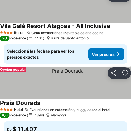
Vila Galé Resort Alagoas - All Inclusive
Ver preci
Resort
Cena mediterránea inevitable de alta cocina
Ver precios
4 Estrellas
9,1
Excelente
7.431
Barra de Santo Antônio
Seleccioná las fechas para ver los
Ver precios
precios exactos
Opción popular
Compartir
Añ
Praia Dourada
Ver precios
Hotel
Excursiones en catamarán y buggy desde el hotel
Ver preci
4 Estrellas
8,6
Excelente
7.898
Maragogi
$ 11.407
De