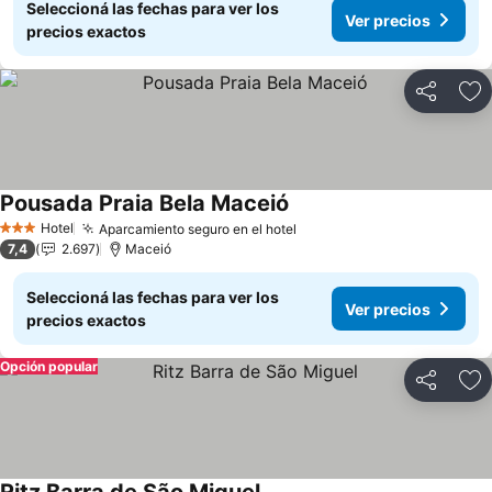
Seleccioná las fechas para ver los
Ver precios
precios exactos
Compartir
Añ
Pousada Praia Bela Maceió
Ver precios
Hotel
Aparcamiento seguro en el hotel
Ver precios
3 Estrellas
7,4
2.697
Maceió
Seleccioná las fechas para ver los
Ver precios
precios exactos
Opción popular
Compartir
Añ