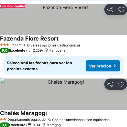
Opción popular
Compartir
Añ
Fazenda Fiore Resort
Ver precios
Resort
Diversas opciones gastronómicas
Ver precios
3 Estrellas
9,0
Excelente
2.259
Paripueira
Seleccioná las fechas para ver los
Ver precios
precios exactos
Compartir
Añ
Chalés Maragogi
Ver precios
Departamento equipado
Cocinas americanas bien equipadas
Ver prec
2 Estrellas
9,0
Excelente
914
Maragogi