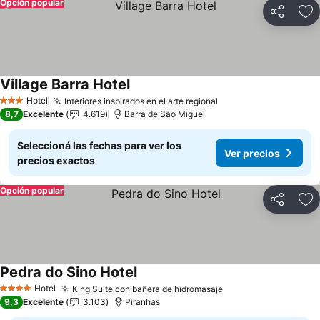
Opción popular
Compartir
Añ
Village Barra Hotel
Ver precios
Hotel
Interiores inspirados en el arte regional
Ver precios
3 Estrellas
8,7
Excelente
4.619
Barra de São Miguel
Seleccioná las fechas para ver los
Ver precios
precios exactos
Opción popular
Compartir
Añ
Pedra do Sino Hotel
Ver precios
Hotel
King Suite con bañera de hidromasaje
Ver precios
4 Estrellas
9,3
Excelente
3.103
Piranhas