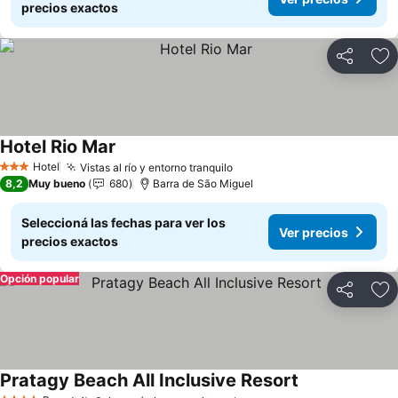
precios exactos
Compartir
Añ
Hotel Rio Mar
Ver precios
Hotel
Vistas al río y entorno tranquilo
Ver precios
3 Estrellas
8,2
Muy bueno
680
Barra de São Miguel
Seleccioná las fechas para ver los
Ver precios
precios exactos
Opción popular
Compartir
Añ
Pratagy Beach All Inclusive Resort
Ver precios