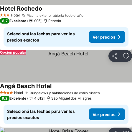
Hotel Rochedo
Ver precios
Hotel
Piscina exterior abierta todo el año
Ver precios
3 Estrellas
8,7
Excelente
995
Penedo
Seleccioná las fechas para ver los
Ver precios
precios exactos
Opción popular
Compartir
Añ
Angá Beach Hotel
Ver precios
Hotel
Bungalows y habitaciones de estilo rústico
Ver precios
4 Estrellas
9,2
Excelente
4.612
São Miguel dos Milagres
Seleccioná las fechas para ver los
Ver precios
precios exactos