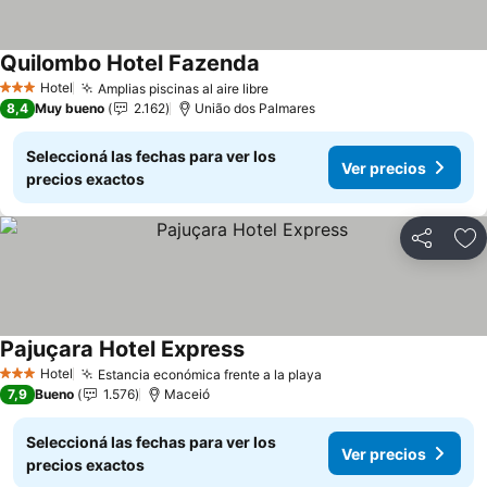
Quilombo Hotel Fazenda
Ver precios
Hotel
Amplias piscinas al aire libre
Ver precios
3 Estrellas
8,4
Muy bueno
2.162
União dos Palmares
Seleccioná las fechas para ver los
Ver precios
precios exactos
Compartir
Añ
Pajuçara Hotel Express
Ver precios
Hotel
Estancia económica frente a la playa
Ver precios
3 Estrellas
7,9
Bueno
1.576
Maceió
Seleccioná las fechas para ver los
Ver precios
precios exactos