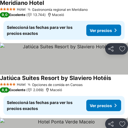
Meridiano Hotel
Ver precios
Hotel
Gastronomía regional en Meridiano
Ver precios
5 Estrellas
9,0
Excelente
13.744
Maceió
Seleccioná las fechas para ver los
Ver precios
precios exactos
Compartir
Añ
Jatiúca Suites Resort by Slaviero Hotéis
Ver pre
Hotel
Opciones de comida en Canoas
Ver precios
5 Estrellas
8,8
Excelente
2.069
Maceió
Seleccioná las fechas para ver los
Ver precios
precios exactos
Compartir
Añ