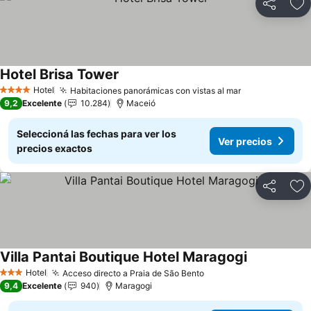
Compartir
Añ
Hotel Brisa Tower
Ver precios
Hotel
Habitaciones panorámicas con vistas al mar
Ver precios
4 Estrellas
9,2
Excelente
10.284
Maceió
Seleccioná las fechas para ver los
Ver precios
precios exactos
Compartir
Añ
Villa Pantai Boutique Hotel Maragogi
Ver precios
Hotel
Acceso directo a Praia de São Bento
Ver precios
3 Estrellas
9,4
Excelente
940
Maragogi