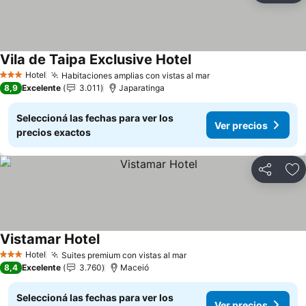
Vila de Taipa Exclusive Hotel
Ver precios
Hotel
Habitaciones amplias con vistas al mar
Ver precios
3 Estrellas
8,9
Excelente
3.011
Japaratinga
Seleccioná las fechas para ver los
Ver precios
precios exactos
Compartir
Añ
Vistamar Hotel
Ver precios
Hotel
Suites premium con vistas al mar
Ver precios
3 Estrellas
8,4
Excelente
3.760
Maceió
Seleccioná las fechas para ver los
Ver precios