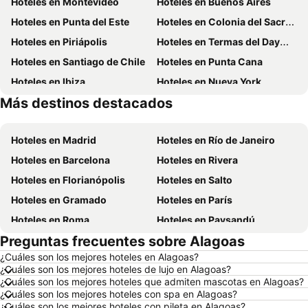
Hoteles en Montevideo
Hoteles en Buenos Aires
Hoteles en Punta del Este
Hoteles en Colonia del Sacramento
Hoteles en Piriápolis
Hoteles en Termas del Dayman
Hoteles en Santiago de Chile
Hoteles en Punta Cana
Hoteles en Ibiza
Hoteles en Nueva York
Más destinos destacados
Hoteles en Isla de Miconos
Hoteles en Aruba
Hoteles en Madrid
Hoteles en Río de Janeiro
Hoteles en Barcelona
Hoteles en Rivera
Hoteles en Florianópolis
Hoteles en Salto
Hoteles en Gramado
Hoteles en París
Hoteles en Roma
Hoteles en Paysandú
Preguntas frecuentes sobre Alagoas
Hoteles en San Carlos de Bariloche
Hoteles en Chuy
¿Cuáles son los mejores hoteles en Alagoas?
Hoteles en Maceió
Hoteles en Conil de la Frontera
¿Cuáles son los mejores hoteles de lujo en Alagoas?
Hoteles en Ámsterdam
Hoteles en Foz de Iguazú
¿Cuáles son los mejores hoteles que admiten mascotas en Alagoas?
¿Cuáles son los mejores hoteles con spa en Alagoas?
Hoteles en Maragogi
Hoteles en Punta del Diablo
¿Cuáles son los mejores hoteles con pileta en Alagoas?