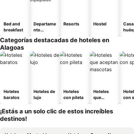
Bed and
Departame
Resorts
Hostel
Casa
breakfast
nto
hués
equipado
Categorías destacadas de hoteles en
Alagoas
Hoteles
Hoteles de
Hoteles
Hoteles
Hote
baratos
lujo
con pileta
que
con 
aceptan
mascotas
¡Estás a un solo clic de estos increíbles
destinos!