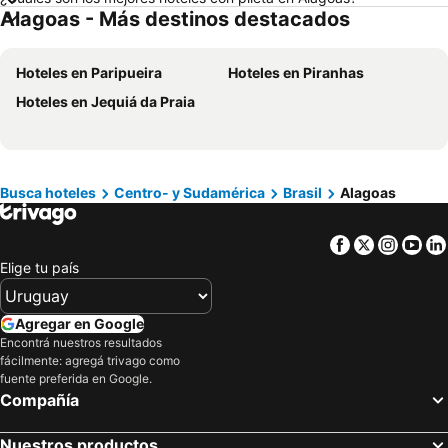
Alagoas - Más destinos destacados
Hoteles en Brasil
Hoteles en Maldonado
Hoteles en Uruguay
Hoteles en Departamento de Colonia
Hoteles en Paripueira
Hoteles en Piranhas
Hoteles en Argentina
Hoteles en Mallorca
Hoteles en Jequiá da Praia
Hoteles en Rocha
Hoteles en España
Hoteles en Asturias
Hoteles en Asunción
Hoteles en Salto
Hoteles en Isla Samana
Hoteles en Bahamas
Hoteles en República Dominicana
Busca hoteles
Centro- y Sudamérica
Brasil
Alagoas
Hoteles en Colombia
Hoteles en Corea del Sur
Facebook
Twitter
Insta
Yo
Hoteles en Lanzarote
Hoteles en Alaska
Elige tu país
Hoteles en Curazao
Agregar en Google
Encontrá nuestros resultados
fácilmente: agregá trivago como
fuente preferida en Google.
Compañía
Nuestros productos