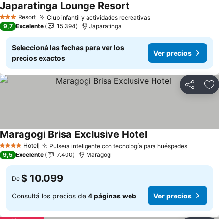
Japaratinga Lounge Resort
Ver precios
Resort
Club infantil y actividades recreativas
Ver precios
3 Estrellas
9,7
Excelente
15.394
Japaratinga
Seleccioná las fechas para ver los
Ver precios
precios exactos
Compartir
Añ
Maragogi Brisa Exclusive Hotel
Ver precios
Hotel
Pulsera inteligente con tecnología para huéspedes
Ver prec
4 Estrellas
9,5
Excelente
7.400
Maragogi
$ 10.099
De
Consultá los precios de
4 páginas web
Ver precios