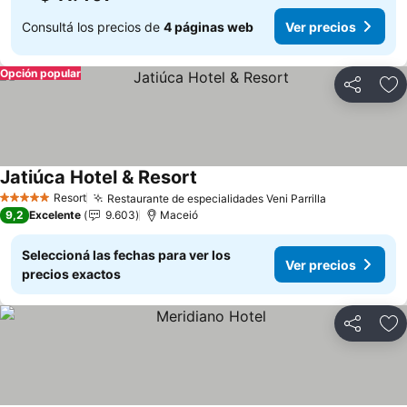
Consultá los precios de
4 páginas web
Ver precios
Opción popular
Compartir
Añ
Jatiúca Hotel & Resort
Ver precios
Resort
Restaurante de especialidades Veni Parrilla
Ver precios
5 Estrellas
9,2
Excelente
9.603
Maceió
Seleccioná las fechas para ver los
Ver precios
precios exactos
Compartir
Añ