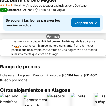
Ritz Barra de São Miguel
Ver precios
Hotel
Artículos de tocador exclusivos de L'Occitane
Ver precio
5 Estrellas
9,7
Excelente
796
Barra de São Miguel
Seleccioná las fechas para ver los
Ver precios
precios exactos
Ver más
Los precios y la disponibilidad que recibe trivago de las páginas
web de reserva cambian de manera constante. Por lo tanto, es
posible que no siempre encuentres en una página web de reserva
la misma oferta que viste en trivago.
Rango de precios
Hoteles en Alagoas -
Precio máximo
de
‎$ 3.164
hasta
‎$ 11.407
(Precio por noche)
Otros alojamientos en Alagoas