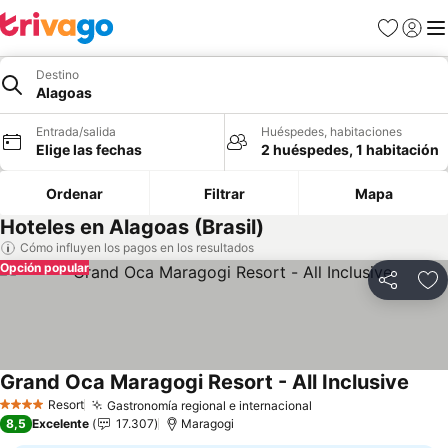
Favoritos
Iniciar 
Me
Destino
Alagoas
Entrada/salida
Huéspedes, habitaciones
Elige las fechas
2 huéspedes, 1 habitación
Ordenar
Filtrar
Mapa
Hoteles en Alagoas (Brasil)
Cómo influyen los pagos en los resultados
Opción popular
Compartir
Añ
Grand Oca Maragogi Resort - All Inclusive
Ver p
Resort
Gastronomía regional e internacional
Ver precios
4 Estrellas
8,5
Excelente
17.307
Maragogi