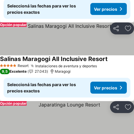
Seleccioná las fechas para ver los
Ver precios
precios exactos
Opción popular
Compartir
Añ
Salinas Maragogi All Inclusive Resort
Ver precios
Resort
Instalaciones de aventura y deportes
Ver precios
5 Estrellas
9,5
Excelente
27.043
Maragogi
Seleccioná las fechas para ver los
Ver precios
precios exactos
Opción popular
Compartir
Añ