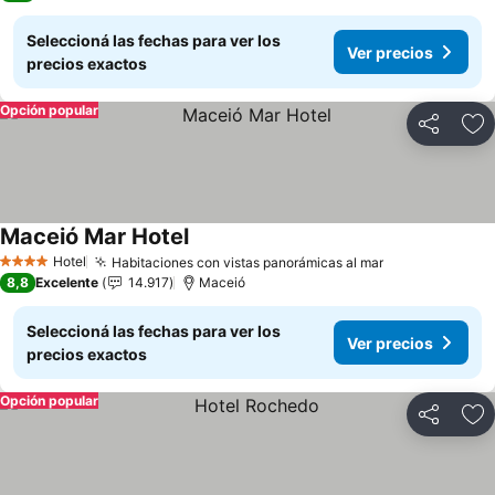
Seleccioná las fechas para ver los
Ver precios
precios exactos
Opción popular
Compartir
Añ
Maceió Mar Hotel
Ver precios
Hotel
Habitaciones con vistas panorámicas al mar
Ver precios
4 Estrellas
8,8
Excelente
14.917
Maceió
Seleccioná las fechas para ver los
Ver precios
precios exactos
Opción popular
Compartir
Añ