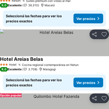
Resort
Suites prémium con vistas al mar
Ver precios
4 Estrellas
9,0
Excelente
36.310
Maceió
Seleccioná las fechas para ver los
Ver precios
precios exactos
Compartir
Añ
Hotel Areias Belas
Ver precios
Hotel
Cocina regional contemporánea en Netun
Ver precios
3 Estrellas
9,0
Excelente
3.708
Maragogi
Seleccioná las fechas para ver los
Ver precios
precios exactos
Opción popular
Compartir
Añ