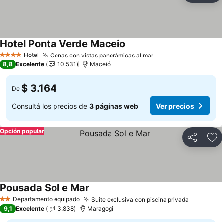
Hotel Ponta Verde Maceio
Ver precios
Hotel
Cenas con vistas panorámicas al mar
Ver precios
4 Estrellas
8,8
Excelente
10.531
Maceió
$ 3.164
De
Consultá los precios de
3 páginas web
Ver precios
Opción popular
Compartir
Añ
Pousada Sol e Mar
Ver precios
Departamento equipado
Suite exclusiva con piscina privada
Ver prec
2 Estrellas
9,1
Excelente
3.838
Maragogi