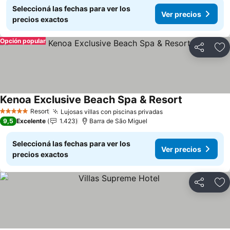
Seleccioná las fechas para ver los
Ver precios
precios exactos
Opción popular
Compartir
Añ
Kenoa Exclusive Beach Spa & Resort
Ver precios
Resort
Lujosas villas con piscinas privadas
Ver precios
5 Estrellas
9,5
Excelente
1.423
Barra de São Miguel
Seleccioná las fechas para ver los
Ver precios
precios exactos
Compartir
Añ