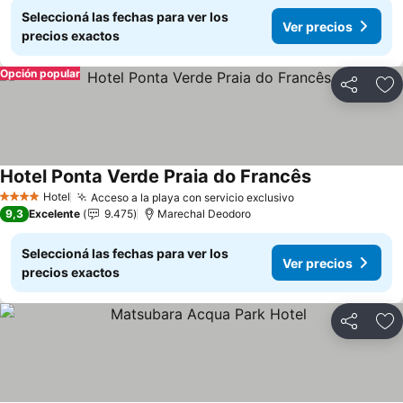
Seleccioná las fechas para ver los
Ver precios
precios exactos
Opción popular
Compartir
Añ
Hotel Ponta Verde Praia do Francês
Ver precios
Hotel
Acceso a la playa con servicio exclusivo
Ver precios
4 Estrellas
9,3
Excelente
9.475
Marechal Deodoro
Seleccioná las fechas para ver los
Ver precios
precios exactos
Compartir
Añ