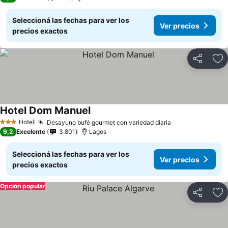
Seleccioná las fechas para ver los
Ver precios
precios exactos
Compartir
Añ
Hotel Dom Manuel
Ver precios
Hotel
Desayuno bufé gourmet con variedad diaria
Ver precios
3 Estrellas
9,2
Excelente
3.801
Lagos
Seleccioná las fechas para ver los
Ver precios
precios exactos
Opción popular
Compartir
Añ