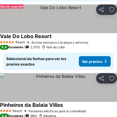
Opción popular
Compartir
Añ
Vale Do Lobo Resort
Ver precios
Resort
Acceso exclusivo a la playa y servicios
Ver precios
5 Estrellas
8,8
Excelente
2.370
Vale do Lobo
Seleccioná las fechas para ver los
Ver precios
precios exactos
Compartir
Añ
Pinheiros da Balaia Villas
Ver precios
Resort
Persianas eléctricas para tu comodidad
Ver precios
4 Estrellas
9,0
Excelente
960
Albufeira