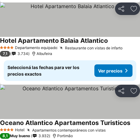
Compartir
Añ
Hotel Apartamento Balaia Atlantico
Ver precios
Departamento equipado
Restaurante con vistas de infarto
Ver pre
4 Estrellas
7,1
3.734
Albufeira
Seleccioná las fechas para ver los
Ver precios
precios exactos
Compartir
Añ
Oceano Atlantico Apartamentos Turisticos
Ver 
Hotel
Apartamentos contemporáneos con vistas
Ver precios
4 Estrellas
8,1
Muy bueno
3.932
Portimão