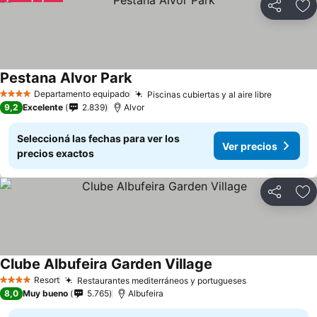
Compartir
Añ
Pestana Alvor Park
Ver precios
Departamento equipado
Piscinas cubiertas y al aire libre
Ver prec
4 Estrellas
9,2
Excelente
2.839
Alvor
Seleccioná las fechas para ver los
Ver precios
precios exactos
Compartir
Añ
Clube Albufeira Garden Village
Ver precios
Resort
Restaurantes mediterráneos y portugueses
Ver precios
4 Estrellas
8,0
Muy bueno
5.765
Albufeira