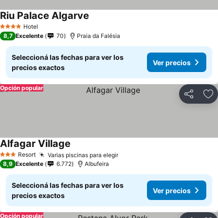
Riu Palace Algarve
Ver precios
Hotel
4 Estrellas
8,7
Excelente
70
Praia da Falésia
Seleccioná las fechas para ver los
Ver precios
precios exactos
Opción popular
Compartir
Añ
Alfagar Village
Ver precios
Resort
Varias piscinas para elegir
Ver precios
3 Estrellas
8,9
Excelente
6.772
Albufeira
Seleccioná las fechas para ver los
Ver precios
precios exactos
Opción popular