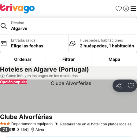
Favoritos
Iniciar 
Me
Destino
Algarve
Entrada/salida
Huéspedes, habitaciones
Elige las fechas
2 huéspedes, 1 habitación
Ordenar
Filtrar
Mapa
Hoteles en Algarve (Portugal)
Cómo influyen los pagos en los resultados
Opción popular
Compartir
Añ
Clube Alvorférias
Ver precios
Departamento equipado
Restaurante en el hotel con platos locales
Ve
3 Estrellas
7,1
3.554
Alvor