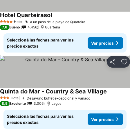
Hotel Quarteirasol
Ver precios
Hotel
A un paso de la playa de Quarteira
Ver precios
4 Estrellas
7,6
Bueno
4.456
Quarteira
Seleccioná las fechas para ver los
Ver precios
precios exactos
Compartir
Añ
Quinta do Mar - Country & Sea Village
Ver precio
Hotel
Desayuno buffet excepcional y variado
Ver precios
3 Estrellas
8,5
Excelente
3.006
Lagos
Seleccioná las fechas para ver los
Ver precios
precios exactos