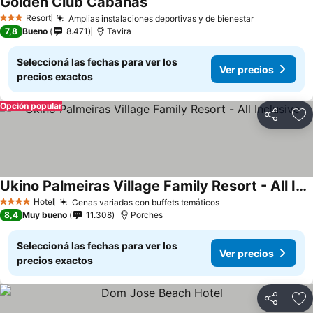
Golden Club Cabanas
Ver precios
Resort
Amplias instalaciones deportivas y de bienestar
Ver precios
3 Estrellas
7,8
Bueno
8.471
Tavira
Seleccioná las fechas para ver los
Ver precios
precios exactos
Opción popular
Compartir
Añ
Ukino Palmeiras Village Family Resort - All Inclusive
Ver precios
Hotel
Cenas variadas con buffets temáticos
Ver precios
4 Estrellas
8,4
Muy bueno
11.308
Porches
Seleccioná las fechas para ver los
Ver precios
precios exactos
Compartir
Añ