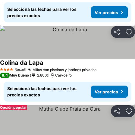
Seleccioná las fechas para ver los
Ver precios
precios exactos
Compartir
Añ
Colina da Lapa
Ver precios
Resort
Villas con piscinas y jardines privados
Ver precios
4 Estrellas
8,4
Muy bueno
2.800
Carvoeiro
Seleccioná las fechas para ver los
Ver precios
precios exactos
Opción popular
Compartir
Añ