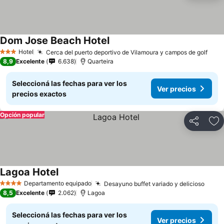
Dom Jose Beach Hotel
Ver precios
Hotel
Cerca del puerto deportivo de Vilamoura y campos de golf
Ver 
3 Estrellas
8,9
Excelente
6.638
Quarteira
Seleccioná las fechas para ver los
Ver precios
precios exactos
Opción popular
Compartir
Añ
Lagoa Hotel
Ver precios
Departamento equipado
Desayuno buffet variado y delicioso
Ver p
4 Estrellas
8,5
Excelente
2.062
Lagoa
Seleccioná las fechas para ver los
Ver precios