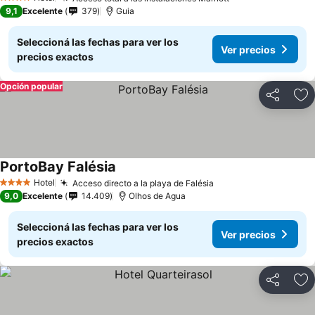
Ver precios
4 Estrellas
9,1
Excelente
379
Guia
Seleccioná las fechas para ver los
Ver precios
precios exactos
Opción popular
Compartir
Añ
PortoBay Falésia
Ver precios
Hotel
Acceso directo a la playa de Falésia
Ver precios
4 Estrellas
9,0
Excelente
14.409
Olhos de Agua
Seleccioná las fechas para ver los
Ver precios
precios exactos
Compartir
Añ