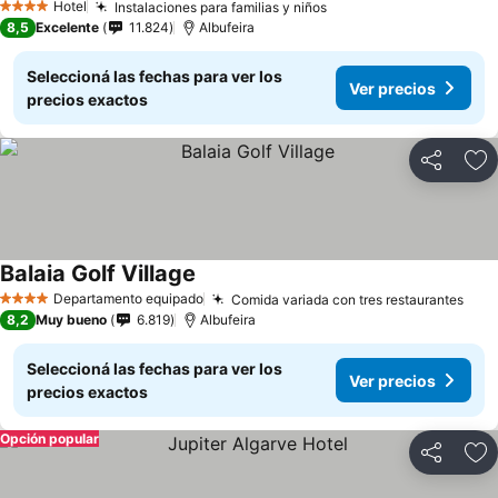
Hotel
Instalaciones para familias y niños
Ver precios
4 Estrellas
8,5
Excelente
11.824
Albufeira
Seleccioná las fechas para ver los
Ver precios
precios exactos
Compartir
Añ
Balaia Golf Village
Ver precios
Departamento equipado
Comida variada con tres restaurantes
Ver 
4 Estrellas
8,2
Muy bueno
6.819
Albufeira
Seleccioná las fechas para ver los
Ver precios
precios exactos
Opción popular
Compartir
Añ