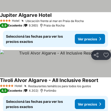
Jupiter Algarve Hotel
Ver precios
Hotel
Ubicación frente al mar en Praia da Rocha
Ver precios
4 Estrellas
8,9
Excelente
9.360
Praia da Rocha
Seleccioná las fechas para ver los
Ver precios
precios exactos
Compartir
Añ
Tivoli Alvor Algarve - All Inclusive Resort
Ver pr
Hotel
Restaurantes temáticos para todos los gustos
Ver precio
5 Estrellas
8,5
Excelente
4.302
Portimão
Seleccioná las fechas para ver los
Ver precios
precios exactos