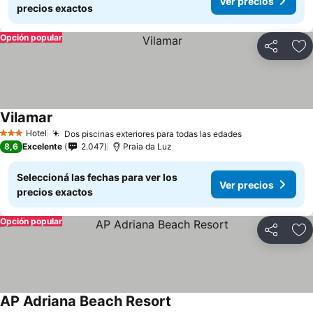
Ver precios
precios exactos
Opción popular
Compartir
Añ
Vilamar
Ver precios
Hotel
Dos piscinas exteriores para todas las edades
Ver precios
3 Estrellas
8,6
Excelente
2.047
Praia da Luz
Seleccioná las fechas para ver los
Ver precios
precios exactos
Opción popular
Compartir
Añ
AP Adriana Beach Resort
Ver precios