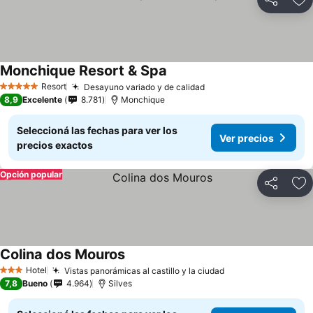
Compartir
Añ
Monchique Resort & Spa
Ver precios
Resort
Desayuno variado y de calidad
Ver precios
5 Estrellas
8,9
Excelente
8.781
Monchique
Seleccioná las fechas para ver los
Ver precios
precios exactos
Opción popular
Compartir
Añ
Colina dos Mouros
Ver precios
Hotel
Vistas panorámicas al castillo y la ciudad
Ver precios
3 Estrellas
7,8
Bueno
4.964
Silves