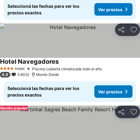
Seleccioná las fechas para ver los
Ver precios
precios exactos
Compartir
Añ
Hotel Navegadores
Ver precios
Hotel
Piscina cubierta climatizada todo el año
Ver precios
4 Estrellas
6,8
5.603
Monte Gordo
Seleccioná las fechas para ver los
Ver precios
precios exactos
Opción popular
Compartir
Añ