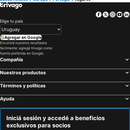
Hoteles en Corea del Sur
Hoteles en Lanzarote
Facebook
Twitter
Insta
Yo
Hoteles en Alaska
Hoteles en Curazao
Elige tu país
Agregar en Google
Encontrá nuestros resultados
fácilmente: agregá trivago como
fuente preferida en Google.
Compañía
Nuestros productos
Términos y políticas
Ayuda
Iniciá sesión y accedé a beneficios
exclusivos para socios