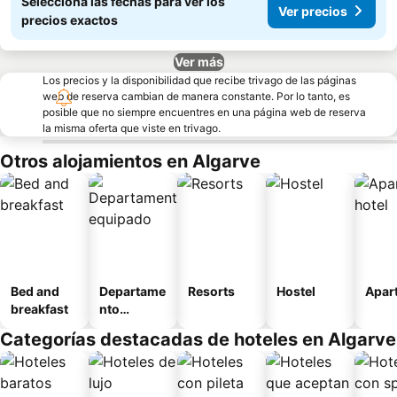
Seleccioná las fechas para ver los
Ver precios
precios exactos
Ver más
Los precios y la disponibilidad que recibe trivago de las páginas
web de reserva cambian de manera constante. Por lo tanto, es
posible que no siempre encuentres en una página web de reserva
la misma oferta que viste en trivago.
Otros alojamientos en Algarve
Bed and
Departame
Resorts
Hostel
Apart
breakfast
nto
equipado
Categorías destacadas de hoteles en Algarve