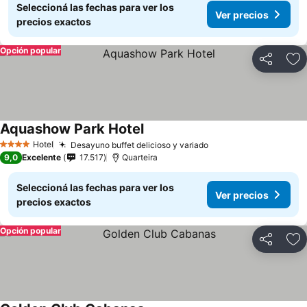
Seleccioná las fechas para ver los
Ver precios
precios exactos
Opción popular
Compartir
Añ
Aquashow Park Hotel
Ver precios
Hotel
Desayuno buffet delicioso y variado
Ver precios
4 Estrellas
9,0
Excelente
17.517
Quarteira
Seleccioná las fechas para ver los
Ver precios
precios exactos
Opción popular
Compartir
Añ