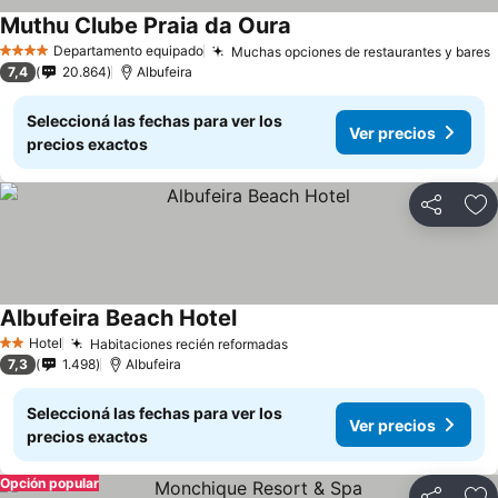
Muthu Clube Praia da Oura
Ver precios
Departamento equipado
Muchas opciones de restaurantes y bares
V
4 Estrellas
7,4
20.864
Albufeira
Seleccioná las fechas para ver los
Ver precios
precios exactos
Compartir
Añ
Albufeira Beach Hotel
Ver precios
Hotel
Habitaciones recién reformadas
Ver precios
2 Estrellas
7,3
1.498
Albufeira
Seleccioná las fechas para ver los
Ver precios
precios exactos
Opción popular