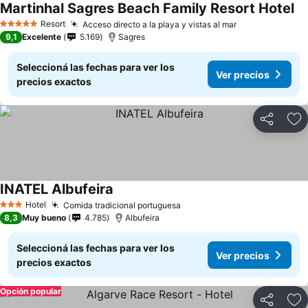
Martinhal Sagres Beach Family Resort Hotel
Ve
Resort
Acceso directo a la playa y vistas al mar
Ver precios
5 Estrellas
9,1
Excelente
5.169
Sagres
Seleccioná las fechas para ver los
Ver precios
precios exactos
Compartir
Añ
INATEL Albufeira
Ver precios
Hotel
Comida tradicional portuguesa
Ver precios
3 Estrellas
8,3
Muy bueno
4.785
Albufeira
Seleccioná las fechas para ver los
Ver precios
precios exactos
Opción popular
Compartir
Añ