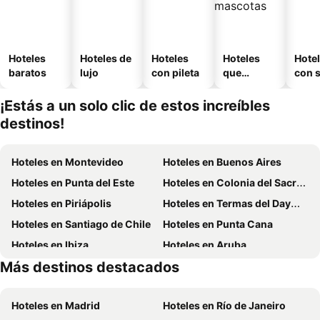
Hoteles
Hoteles de
Hoteles
Hoteles
Hote
baratos
lujo
con pileta
que
con 
aceptan
mascotas
¡Estás a un solo clic de estos increíbles
destinos!
Hoteles en Montevideo
Hoteles en Buenos Aires
Hoteles en Punta del Este
Hoteles en Colonia del Sacramento
Hoteles en Piriápolis
Hoteles en Termas del Dayman
Hoteles en Santiago de Chile
Hoteles en Punta Cana
Hoteles en Ibiza
Hoteles en Aruba
Más destinos destacados
Hoteles en Brasil
Hoteles en Uruguay
Hoteles en Madrid
Hoteles en Río de Janeiro