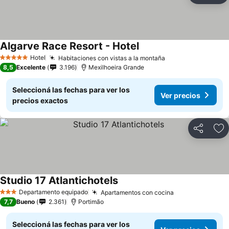
Algarve Race Resort - Hotel
Ver precios
Hotel
Habitaciones con vistas a la montaña
Ver precios
5 Estrellas
8,5
Excelente
3.196
Mexilhoeira Grande
Seleccioná las fechas para ver los
Ver precios
precios exactos
Compartir
Añ
Studio 17 Atlantichotels
Ver precios
Departamento equipado
Apartamentos con cocina
Ver precios
3 Estrellas
7,7
Bueno
2.361
Portimão
Seleccioná las fechas para ver los