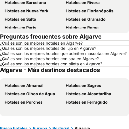
Hoteles en Barcelona
Hoteles en Rivera
Hoteles en Nueva York
Hoteles en Florianópolis
Hoteles en Salto
Hoteles en Gramado
Hoteles en París
Hoteles en Roma
Preguntas frecuentes sobre Algarve
Hoteles en Paysandú
Hoteles en San Carlos de Bariloche
¿Cuáles son los mejores hoteles en Algarve?
Hoteles en Chuy
Hoteles en Maceió
¿Cuáles son los mejores hoteles de lujo en Algarve?
Hoteles en Conil de la Frontera
Hoteles en Ámsterdam
¿Cuáles son los mejores hoteles que admiten mascotas en Algarve?
¿Cuáles son los mejores hoteles con spa en Algarve?
Hoteles en Foz de Iguazú
Hoteles en Maragogi
¿Cuáles son los mejores hoteles con pileta en Algarve?
Algarve - Más destinos destacados
Hoteles en Punta del Diablo
Hoteles en Nueva York
Hoteles en Isla de Miconos
Hoteles en Maldonado
Hoteles en Almancil
Hoteles en Sagres
Hoteles en Departamento de Colonia
Hoteles en Argentina
Hoteles en Olhos de Agua
Hoteles en Alcantarilha
Hoteles en Mallorca
Hoteles en Rocha
Hoteles en Porches
Hoteles en Ferragudo
Hoteles en España
Hoteles en Asturias
Hoteles en Asunción
Hoteles en Salto
Hoteles en Isla Samana
Hoteles en Bahamas
Hoteles en República Dominicana
Hoteles en Colombia
Busca hoteles
Europa
Portugal
Algarve