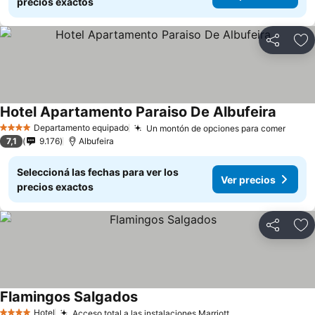
precios exactos
Compartir
Añ
Hotel Apartamento Paraiso De Albufeira
Ver pre
Departamento equipado
Un montón de opciones para comer
Ver p
4 Estrellas
7,1
9.176
Albufeira
Seleccioná las fechas para ver los
Ver precios
precios exactos
Compartir
Añ
Flamingos Salgados
Ver precios
Hotel
Acceso total a las instalaciones Marriott