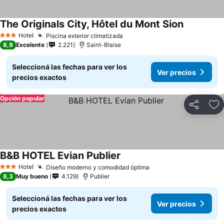
The Originals City, Hôtel du Mont Sion
Ver precio
Hotel
Piscina exterior climatizada
Ver precios
3 Estrellas
8,9
Excelente
2.221
Saint-Blaise
Seleccioná las fechas para ver los
Ver precios
precios exactos
Opción popular
Compartir
Añ
B&B HOTEL Evian Publier
Ver precios
Hotel
Diseño moderno y comodidad óptima
Ver precios
3 Estrellas
8,3
Muy bueno
4.129
Publier
Seleccioná las fechas para ver los
Ver precios
precios exactos