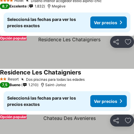
Hotel
Diseño interior acogedor estilo alpino-chic
Ver precios
4 Estrellas
8,7
Excelente
1.832
Megève
Seleccioná las fechas para ver los
Ver precios
precios exactos
Opción popular
Compartir
Añ
Residence Les Chataigniers
Ver precios
Resort
Dos piscinas para todas las edades
Ver precios
2 Estrellas
7,5
Bueno
1.210
Saint-Jorioz
Seleccioná las fechas para ver los
Ver precios
precios exactos
Opción popular
Compartir
Añ