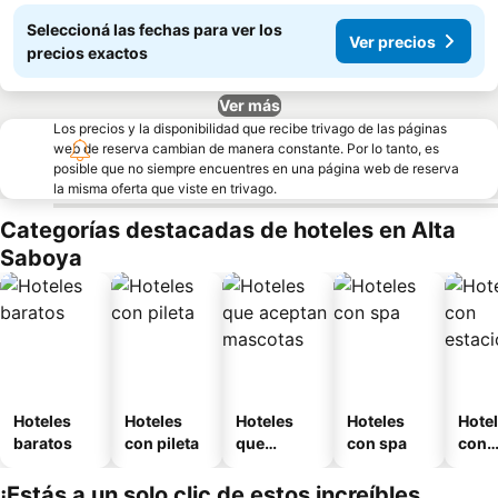
Seleccioná las fechas para ver los
Ver precios
precios exactos
Ver más
Los precios y la disponibilidad que recibe trivago de las páginas
web de reserva cambian de manera constante. Por lo tanto, es
posible que no siempre encuentres en una página web de reserva
la misma oferta que viste en trivago.
Categorías destacadas de hoteles en Alta
Saboya
Hoteles
Hoteles
Hoteles
Hoteles
Hote
baratos
con pileta
que
con spa
con
aceptan
esta
mascotas
mien
¡Estás a un solo clic de estos increíbles