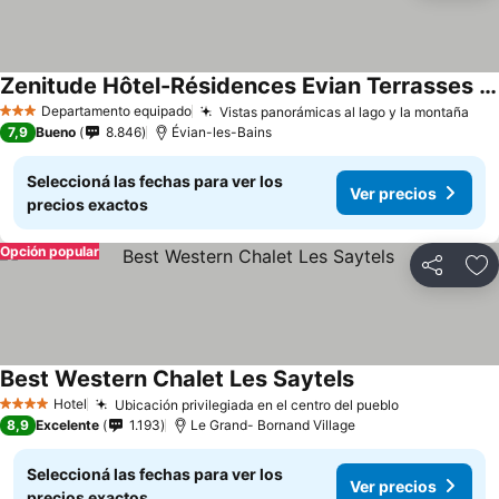
Zenitude Hôtel-Résidences Evian Terrasses du Lac
Ver precios
Departamento equipado
Vistas panorámicas al lago y la montaña
Ver
3 Estrellas
7,9
Bueno
8.846
Évian-les-Bains
Seleccioná las fechas para ver los
Ver precios
precios exactos
Opción popular
Compartir
Añ
Best Western Chalet Les Saytels
Ver precios
Hotel
Ubicación privilegiada en el centro del pueblo
Ver precios
4 Estrellas
8,9
Excelente
1.193
Le Grand- Bornand Village
Seleccioná las fechas para ver los
Ver precios
precios exactos