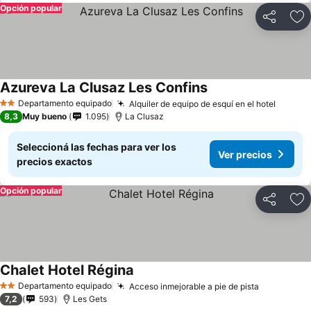
Opción popular
Compartir
Añ
Azureva La Clusaz Les Confins
Ver precios
Departamento equipado
Alquiler de equipo de esquí en el hotel
Ver pr
2 Estrellas
8,3
Muy bueno
1.095
La Clusaz
Seleccioná las fechas para ver los
Ver precios
precios exactos
Opción popular
Compartir
Añ
Chalet Hotel Régina
Ver precios
Departamento equipado
Acceso inmejorable a pie de pista
Ver preci
2 Estrellas
7,2
593
Les Gets