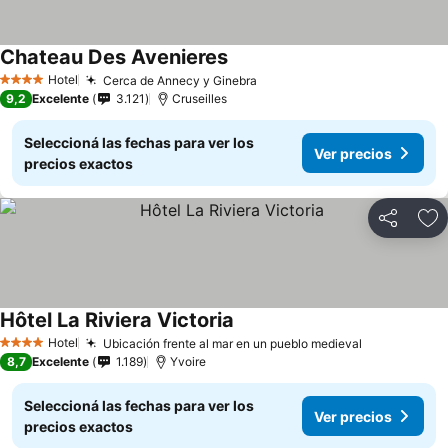
Chateau Des Avenieres
Ver precios
Hotel
Cerca de Annecy y Ginebra
Ver precios
4 Estrellas
9,2
Excelente
3.121
Cruseilles
Seleccioná las fechas para ver los
Ver precios
precios exactos
Compartir
Añ
Hôtel La Riviera Victoria
Ver precios
Hotel
Ubicación frente al mar en un pueblo medieval
Ver precios
4 Estrellas
8,7
Excelente
1.189
Yvoire
Seleccioná las fechas para ver los
Ver precios
precios exactos