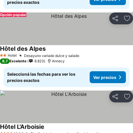
precios exactos
Opción popular
Compartir
Añ
Hôtel des Alpes
Ver precios
Hotel
Desayuno variado dulce y salado
Ver precios
2 Estrellas
8,7
Excelente
8.823
Annecy
Seleccioná las fechas para ver los
Ver precios
precios exactos
Compartir
Añ
Hôtel L'Arboisie
Ver precios