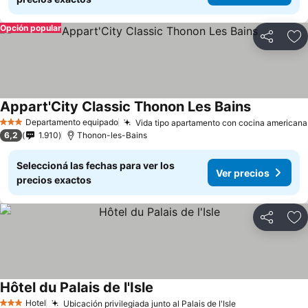
Opción popular
Compartir
Añ
Appart'City Classic Thonon Les Bains
Ver precio
Departamento equipado
Vida tipo apartamento con cocina americana
3 Estrellas
6,2
1.910
Thonon-les-Bains
Seleccioná las fechas para ver los
Ver precios
precios exactos
Compartir
Añ
Hôtel du Palais de l'Isle
Ver precios
Hotel
Ubicación privilegiada junto al Palais de l'Isle
Ver precios
3 Estrellas