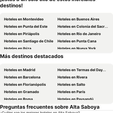
destinos!
Hoteles en Montevideo
Hoteles en Buenos Aires
Hoteles en Punta del Este
Hoteles en Colonia del Sacramento
Hoteles en Piriápolis
Hoteles en Río de Janeiro
Hoteles en Santiago de Chile
Hoteles en Punta Cana
Hoteles en Ibiza
Hoteles en Nueva York
Más destinos destacados
Hoteles en Isla de Miconos
Hoteles en Aruba
Hoteles en Madrid
Hoteles en Termas del Dayman
Hoteles en Barcelona
Hoteles en Rivera
Hoteles en Florianópolis
Hoteles en Salto
Hoteles en Gramado
Hoteles en París
Hoteles en Roma
Hoteles en Paysandú
Preguntas frecuentes sobre Alta Saboya
Hoteles en San Carlos de Bariloche
Hoteles en Chuy
¿Cuáles son los mejores hoteles en Alta Saboya?