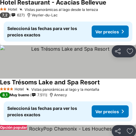
Hotel Restaurant - Acacias Bellevue
Ver precios
Hotel
Vistas panorámicas al lago desde la terraza
Ver precios
2 Estrellas
7,2
627
Veyrier-du-Lac
Seleccioná las fechas para ver los
Ver precios
precios exactos
Compartir
Añ
Les Trésoms Lake and Spa Resort
Ver precios
Hotel
Vistas panorámicas al lago y la montaña
Ver precios
4 Estrellas
8,1
Muy bueno
7.511
Annecy
Seleccioná las fechas para ver los
Ver precios
precios exactos
Opción popular
Compartir
Añ