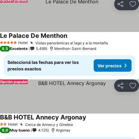
Opción popular
Compartir
Añ
Le Palace De Menthon
Ver precios
Hotel
Vistas panorámicas al lago y a la montaña
Ver precios
5 Estrellas
8,5
Excelente
5.499
Menthon-Saint-Bernard
Seleccioná las fechas para ver los
Ver precios
precios exactos
Opción popular
Compartir
Añ
B&B HOTEL Annecy Argonay
Ver precios
Hotel
Cerca de Annecy y Ginebra
Ver precios
2 Estrellas
8,0
Muy bueno
4.125
Argonay