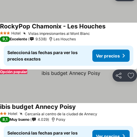
RockyPop Chamonix - Les Houches
Ver precios
Hotel
Vistas impresionantes al Mont Blanc
Ver precios
3 Estrellas
9,1
Excelente
9.538
Les Houches
Seleccioná las fechas para ver los
Ver precios
precios exactos
Opción popular
Compartir
Añ
ibis budget Annecy Poisy
Ver precios
Hotel
Cercanía al centro de la ciudad de Annecy
Ver precios
2 Estrellas
8,1
Muy bueno
4.029
Poisy
Seleccioná las fechas para ver los
Ver precios