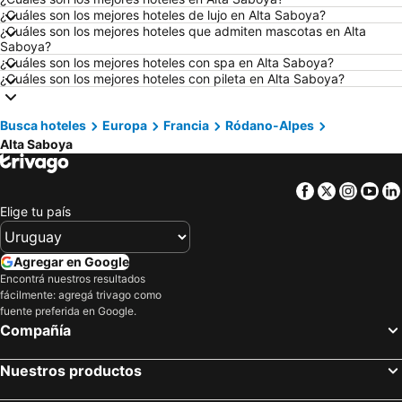
Hoteles en Maceió
Hoteles en Conil de la Frontera
¿Cuáles son los mejores hoteles de lujo en Alta Saboya?
Hoteles en Ámsterdam
Hoteles en Foz de Iguazú
¿Cuáles son los mejores hoteles que admiten mascotas en Alta
Saboya?
Hoteles en Maragogi
Hoteles en Punta del Diablo
¿Cuáles son los mejores hoteles con spa en Alta Saboya?
¿Cuáles son los mejores hoteles con pileta en Alta Saboya?
Hoteles en Brasil
Hoteles en Maldonado
Hoteles en Uruguay
Hoteles en Departamento de Colonia
Busca hoteles
Europa
Francia
Ródano-Alpes
Hoteles en Argentina
Hoteles en Mallorca
Alta Saboya
Hoteles en Rocha
Hoteles en España
Hoteles en Asturias
Hoteles en Asunción
Facebook
Twitter
Insta
Yo
Hoteles en Salto
Hoteles en Isla Samana
Elige tu país
Hoteles en Bahamas
Hoteles en República Dominicana
Agregar en Google
Hoteles en Colombia
Hoteles en Corea del Sur
Encontrá nuestros resultados
Hoteles en Lanzarote
Hoteles en Alaska
fácilmente: agregá trivago como
fuente preferida en Google.
Hoteles en Curazao
Compañía
Nuestros productos