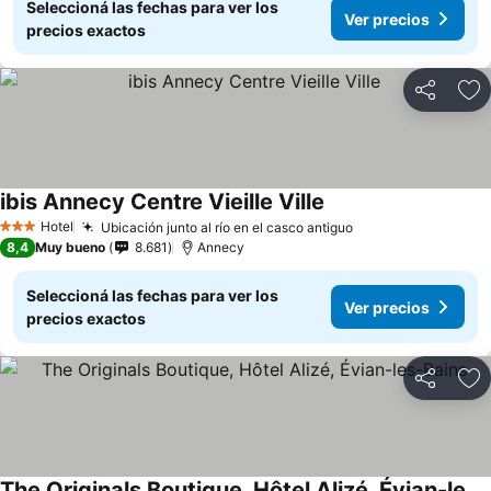
Seleccioná las fechas para ver los
Ver precios
precios exactos
Compartir
Añ
ibis Annecy Centre Vieille Ville
Ver precios
Hotel
Ubicación junto al río en el casco antiguo
Ver precios
3 Estrellas
8,4
Muy bueno
8.681
Annecy
Seleccioná las fechas para ver los
Ver precios
precios exactos
Compartir
Añ
The Originals Boutique, Hôtel Alizé, Évian-les-Bains