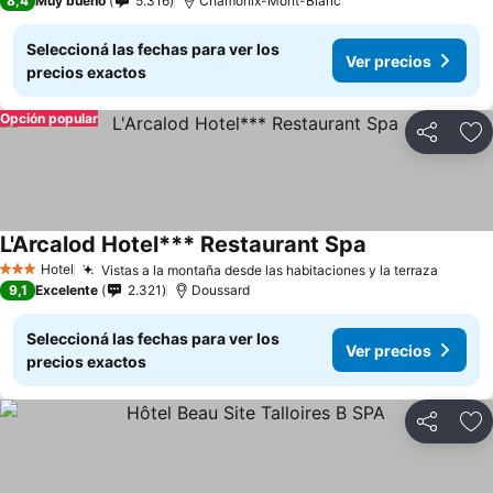
8,4
Muy bueno
5.316
Chamonix-Mont-Blanc
Seleccioná las fechas para ver los
Ver precios
precios exactos
Opción popular
Compartir
Añ
L'Arcalod Hotel*** Restaurant Spa
Ver precios
Hotel
Vistas a la montaña desde las habitaciones y la terraza
Ver pr
3 Estrellas
9,1
Excelente
2.321
Doussard
Seleccioná las fechas para ver los
Ver precios
precios exactos
Compartir
Añ