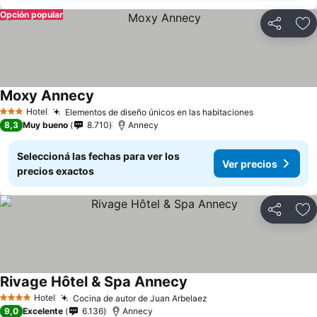
Opción popular
Compartir
Añ
Moxy Annecy
Ver precios
Hotel
Elementos de diseño únicos en las habitaciones
Ver precios
3 Estrellas
8,3
Muy bueno
8.710
Annecy
Seleccioná las fechas para ver los
Ver precios
precios exactos
Compartir
Añ
Rivage Hôtel & Spa Annecy
Ver precios
Hotel
Cocina de autor de Juan Arbelaez
Ver precios
4 Estrellas
9,0
Excelente
6.136
Annecy