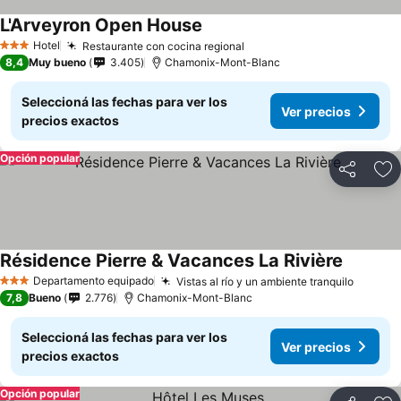
L'Arveyron Open House
Ver precios
Hotel
Restaurante con cocina regional
Ver precios
3 Estrellas
8,4
Muy bueno
3.405
Chamonix-Mont-Blanc
Seleccioná las fechas para ver los
Ver precios
precios exactos
Opción popular
Compartir
Añ
Résidence Pierre & Vacances La Rivière
Ver prec
Departamento equipado
Vistas al río y un ambiente tranquilo
Ver pr
3 Estrellas
7,8
Bueno
2.776
Chamonix-Mont-Blanc
Seleccioná las fechas para ver los
Ver precios
precios exactos
Opción popular