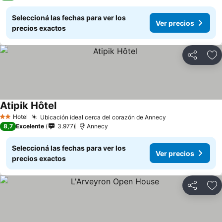
Seleccioná las fechas para ver los
Ver precios
precios exactos
Compartir
Añ
Atipik Hôtel
Ver precios
Hotel
Ubicación ideal cerca del corazón de Annecy
Ver precios
2 Estrellas
8,7
Excelente
3.977
Annecy
Seleccioná las fechas para ver los
Ver precios
precios exactos
Compartir
Añ