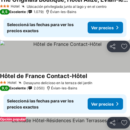
Ver precios
Hotel
Ubicación privilegiada junto al lago y en el centro
Ver precio
3 Estrellas
8,5
Excelente
1.079
Évian-les-Bains
Seleccioná las fechas para ver los
Ver precios
precios exactos
Compartir
Añ
Hôtel de France Contact-Hôtel
Ver precios
Hotel
Desayuno delicioso en la terraza del jardín
Ver precios
2 Estrellas
9,0
Excelente
2.050
Évian-les-Bains
Seleccioná las fechas para ver los
Ver precios
precios exactos
Opción popular
Compartir
Añ