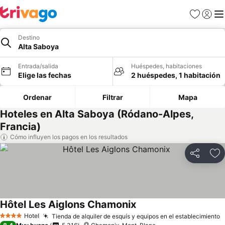
Favoritos
Iniciar 
Me
Destino
Alta Saboya
Entrada/salida
Huéspedes, habitaciones
Elige las fechas
2 huéspedes, 1 habitación
Ordenar
Filtrar
Mapa
Hoteles en Alta Saboya (Ródano-Alpes,
Francia)
Cómo influyen los pagos en los resultados
Compartir
Añ
Hôtel Les Aiglons Chamonix
Ver precios
Hotel
Tienda de alquiler de esquís y equipos en el establecimiento
V
4 Estrellas