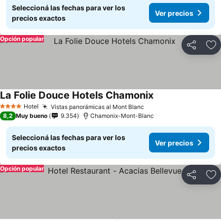
Seleccioná las fechas para ver los
Ver precios
precios exactos
Opción popular
Compartir
Añ
La Folie Douce Hotels Chamonix
Ver precios
Hotel
Vistas panorámicas al Mont Blanc
Ver precios
4 Estrellas
8,2
Muy bueno
9.354
Chamonix-Mont-Blanc
Seleccioná las fechas para ver los
Ver precios
precios exactos
Opción popular
Compartir
Añ