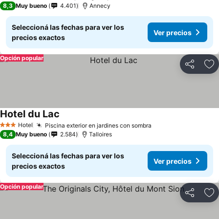
8,3
Muy bueno
4.401
Annecy
Seleccioná las fechas para ver los
Ver precios
precios exactos
Opción popular
Compartir
Añ
Hotel du Lac
Ver precios
Hotel
Piscina exterior en jardines con sombra
Ver precios
3 Estrellas
8,4
Muy bueno
2.584
Talloires
Seleccioná las fechas para ver los
Ver precios
precios exactos
Opción popular
Compartir
Añ