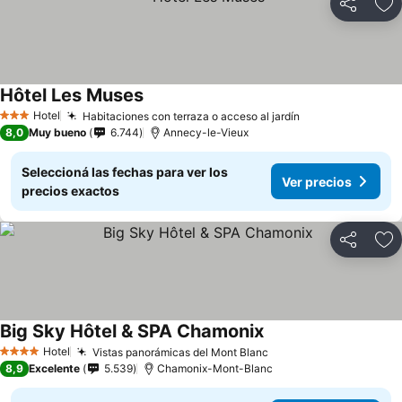
Compartir
Añ
Hôtel Les Muses
Ver precios
Hotel
Habitaciones con terraza o acceso al jardín
Ver precios
3 Estrellas
8,0
Muy bueno
6.744
Annecy-le-Vieux
Seleccioná las fechas para ver los
Ver precios
precios exactos
Compartir
Añ
Big Sky Hôtel & SPA Chamonix
Ver precios
Hotel
Vistas panorámicas del Mont Blanc
Ver precios
4 Estrellas
8,9
Excelente
5.539
Chamonix-Mont-Blanc