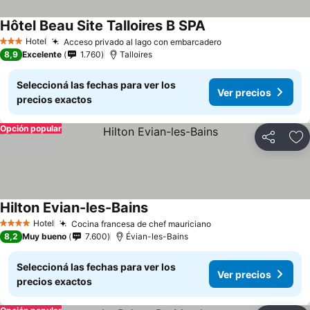
Hôtel Beau Site Talloires B SPA
Ver precios
Hotel
Acceso privado al lago con embarcadero
Ver precios
3 Estrellas
8,9
Excelente
1.760
Talloires
Seleccioná las fechas para ver los
Ver precios
precios exactos
Opción popular
Compartir
Añ
Hilton Evian-les-Bains
Ver precios
Hotel
Cocina francesa de chef mauriciano
Ver precios
4 Estrellas
8,2
Muy bueno
7.600
Évian-les-Bains
Seleccioná las fechas para ver los
Ver precios
precios exactos