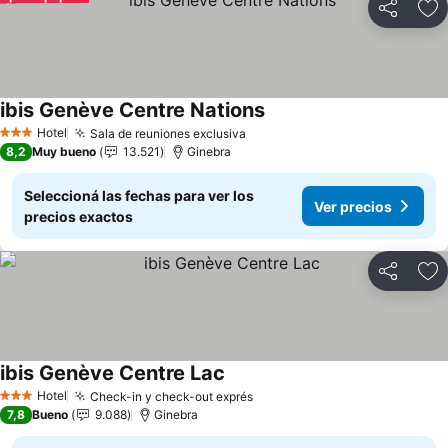
Compartir
Añ
ibis Genève Centre Nations
Hotel
Sala de reuniones exclusiva
3 Estrellas
8,2
Muy bueno
13.521
Ginebra
Seleccioná las fechas para ver los
Ver precios
precios exactos
Compartir
Añ
ibis Genève Centre Lac
Hotel
Check-in y check-out exprés
3 Estrellas
7,8
Bueno
9.088
Ginebra