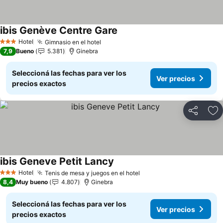
ibis Genève Centre Gare
Hotel
Gimnasio en el hotel
3 Estrellas
7,9
Bueno
5.381
Ginebra
Seleccioná las fechas para ver los
Ver precios
precios exactos
Compartir
Añ
ibis Geneve Petit Lancy
Hotel
Tenis de mesa y juegos en el hotel
3 Estrellas
8,4
Muy bueno
4.807
Ginebra
Seleccioná las fechas para ver los
Ver precios
precios exactos