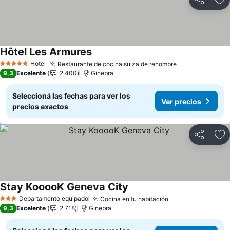
Compartir
Añ
Hôtel Les Armures
Hotel
Restaurante de cocina suiza de renombre
5 Estrellas
9,3
Excelente
2.400
Ginebra
Seleccioná las fechas para ver los
Ver precios
precios exactos
Compartir
Añ
Stay KooooK Geneva City
Departamento equipado
Cocina en tu habitación
3 Estrellas
9,3
Excelente
2.718
Ginebra