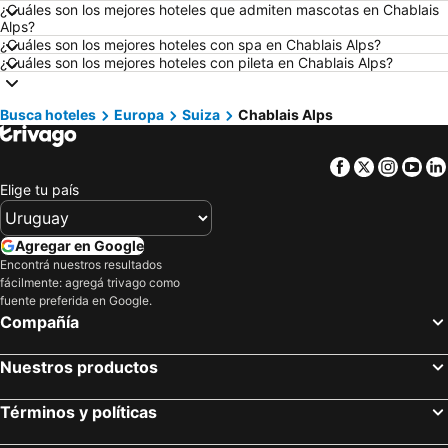
Hoteles en Miami Beach
Hoteles en Canela
¿Cuáles son los mejores hoteles que admiten mascotas en Chablais
Alps?
Hoteles en Chuy
Hoteles en Berlín
¿Cuáles son los mejores hoteles con spa en Chablais Alps?
¿Cuáles son los mejores hoteles con pileta en Chablais Alps?
Hoteles en Ibiza
Hoteles en Salto
Hoteles en Brasil
Hoteles en Florida
Busca hoteles
Europa
Suiza
Chablais Alps
Hoteles en Aruba
Hoteles en Canelones
Hoteles en Argentina
Hoteles en Mallorca
Facebook
Twitter
Insta
Yo
Hoteles en Asunción
Hoteles en Artigas
Elige tu país
Hoteles en Departamento de Colonia
Hoteles en Rocha
Hoteles en Algarve
Hoteles en Mendoza Provincia
Agregar en Google
Encontrá nuestros resultados
Hoteles en Isla Samana
Hoteles en Bahamas
fácilmente: agregá trivago como
Hoteles en Costa Rica
Hoteles en República Dominicana
fuente preferida en Google.
Compañía
Nuestros productos
Términos y políticas