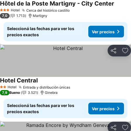
Hôtel de la Poste Martigny - City Center
Hotel
Cerca del histórico castillo
3 Estrellas
7,0
1.713
Martigny
Seleccioná las fechas para ver los
Ver precios
precios exactos
Compartir
Añ
Hotel Central
Hotel
Entrada y distribución únicas
2 Estrellas
7,9
Bueno
3.521
Ginebra
Seleccioná las fechas para ver los
Ver precios
precios exactos
Compartir
Añ