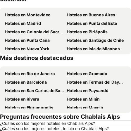
Hoteles en Montevideo
Hoteles en Buenos Aires
Hoteles en Madrid
Hoteles en Punta del Este
Hoteles en Colonia del Sacramento
Hoteles en Piriápolis
Hoteles en Punta Cana
Hoteles en Santiago de Chile
Hoteles en Nueva York
Hoteles en Isla de Miconos
Más destinos destacados
Hoteles en Maldonado
Hoteles en Uruguay
Hoteles en Río de Janeiro
Hoteles en Gramado
Hoteles en Barcelona
Hoteles en Termas del Dayman
Hoteles en San Carlos de Bariloche
Hoteles en Paysandú
Hoteles en Rivera
Hoteles en Milán
Hoteles en Florianópolis
Hoteles en Maceió
Preguntas frecuentes sobre Chablais Alps
Hoteles en Mendoza Capital
Hoteles en Roma
¿Cuáles son los mejores hoteles en Chablais Alps?
Hoteles en Petrópolis
Hoteles en Punta del Diablo
¿Cuáles son los mejores hoteles de lujo en Chablais Alps?