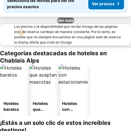
Seleccioná las fechas para ver los
Ver precios
precios exactos
Ver más
Los precios y la disponibilidad que recibe trivago de las páginas
web de reserva cambian de manera constante. Por lo tanto, es
posible que no siempre encuentres en una página web de reserva
la misma oferta que viste en trivago.
Categorías destacadas de hoteles en
Chablais Alps
Hoteles
Hoteles
Hoteles
baratos
que
con
aceptan
estaciona
mascotas
miento
¡Estás a un solo clic de estos increíbles
destinos!