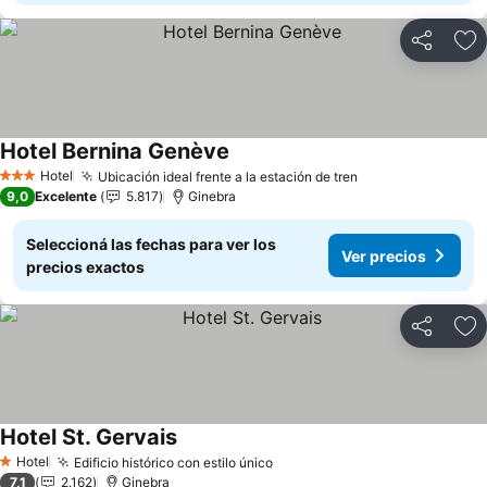
Compartir
Añ
Hotel Bernina Genève
Hotel
Ubicación ideal frente a la estación de tren
3 Estrellas
9,0
Excelente
5.817
Ginebra
Seleccioná las fechas para ver los
Ver precios
precios exactos
Compartir
Añ
Hotel St. Gervais
Hotel
Edificio histórico con estilo único
1 Estrellas
7,1
2.162
Ginebra