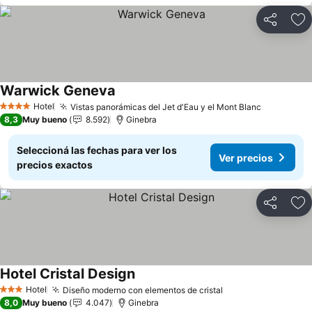
Compartir
Añ
Warwick Geneva
Hotel
Vistas panorámicas del Jet d'Eau y el Mont Blanc
4 Estrellas
8,3
Muy bueno
8.592
Ginebra
Seleccioná las fechas para ver los
Ver precios
precios exactos
Compartir
Añ
Hotel Cristal Design
Hotel
Diseño moderno con elementos de cristal
3 Estrellas
8,0
Muy bueno
4.047
Ginebra