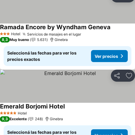
Ramada Encore by Wyndham Geneva
Hotel
Servicios de masajes en el lugar
3 Estrellas
8,3
Muy bueno
5.631
Ginebra
Seleccioná las fechas para ver los
Ver precios
precios exactos
Compartir
Añ
Emerald Borjomi Hotel
Hotel
5 Estrellas
9,3
Excelente
248
Ginebra
Seleccioná las fechas para ver los