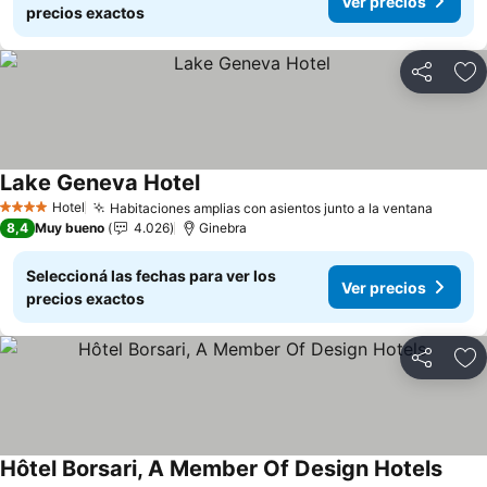
Ver precios
precios exactos
Compartir
Añ
Lake Geneva Hotel
Hotel
Habitaciones amplias con asientos junto a la ventana
4 Estrellas
8,4
Muy bueno
4.026
Ginebra
Seleccioná las fechas para ver los
Ver precios
precios exactos
Compartir
Añ
Hôtel Borsari, A Member Of Design Hotels