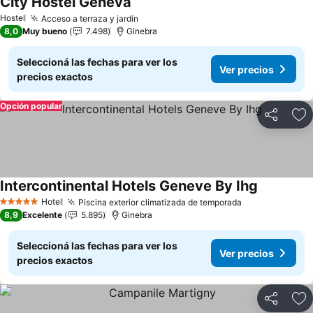
City Hostel Geneva
Hostel
Acceso a terraza y jardín
8,0
Muy bueno
7.498
Ginebra
Seleccioná las fechas para ver los
Ver precios
precios exactos
Opción popular
Compartir
Añ
Intercontinental Hotels Geneve By Ihg
Hotel
Piscina exterior climatizada de temporada
5 Estrellas
8,9
Excelente
5.895
Ginebra
Seleccioná las fechas para ver los
Ver precios
precios exactos
Compartir
Añ