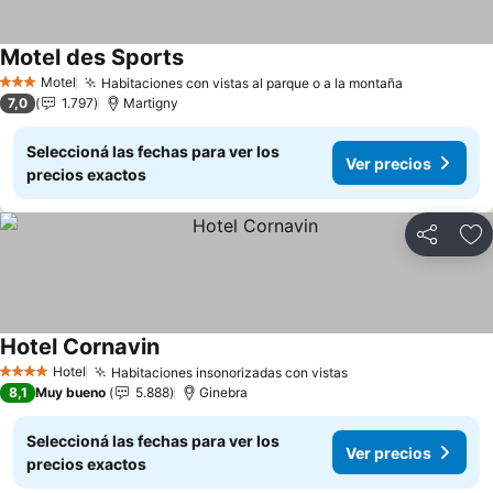
Motel des Sports
Motel
Habitaciones con vistas al parque o a la montaña
3 Estrellas
7,0
1.797
Martigny
Seleccioná las fechas para ver los
Ver precios
precios exactos
Compartir
Añ
Hotel Cornavin
Hotel
Habitaciones insonorizadas con vistas
4 Estrellas
8,1
Muy bueno
5.888
Ginebra
Seleccioná las fechas para ver los
Ver precios
precios exactos