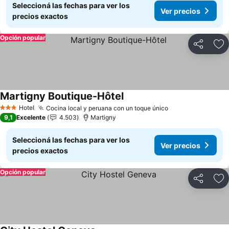
Seleccioná las fechas para ver los
Ver precios
precios exactos
Opción popular
Compartir
Añ
Martigny Boutique-Hôtel
Hotel
Cocina local y peruana con un toque único
3 Estrellas
9,1
Excelente
4.503
Martigny
Seleccioná las fechas para ver los
Ver precios
precios exactos
Opción popular
Compartir
Añ