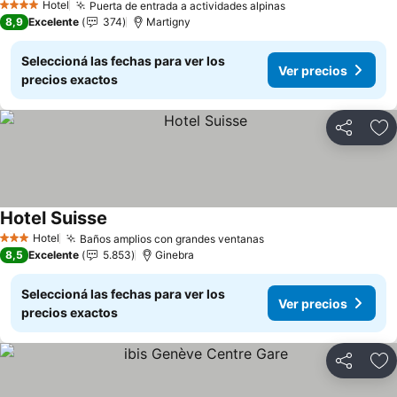
Hotel
Puerta de entrada a actividades alpinas
4 Estrellas
8,9
Excelente
374
Martigny
Seleccioná las fechas para ver los
Ver precios
precios exactos
Compartir
Añ
Hotel Suisse
Hotel
Baños amplios con grandes ventanas
3 Estrellas
8,5
Excelente
5.853
Ginebra
Seleccioná las fechas para ver los
Ver precios
precios exactos
Compartir
Añ