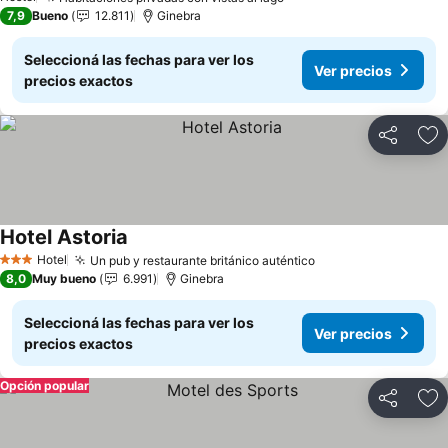
7,9
Bueno
12.811
Ginebra
Seleccioná las fechas para ver los
Ver precios
precios exactos
Compartir
Añ
Hotel Astoria
Hotel
Un pub y restaurante británico auténtico
3 Estrellas
8,0
Muy bueno
6.991
Ginebra
Seleccioná las fechas para ver los
Ver precios
precios exactos
Opción popular
Compartir
Añ