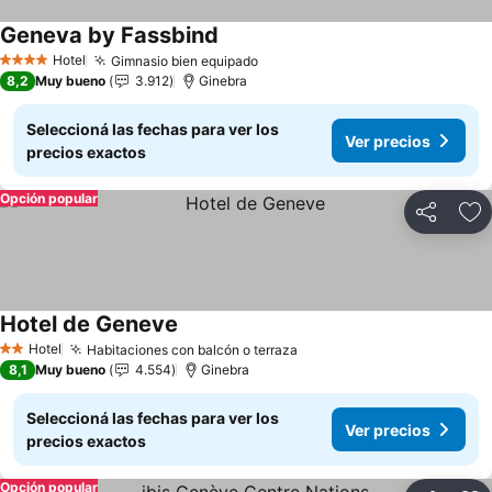
Geneva by Fassbind
Hotel
Gimnasio bien equipado
4 Estrellas
8,2
Muy bueno
3.912
Ginebra
Seleccioná las fechas para ver los
Ver precios
precios exactos
Opción popular
Compartir
Añ
Hotel de Geneve
Hotel
Habitaciones con balcón o terraza
2 Estrellas
8,1
Muy bueno
4.554
Ginebra
Seleccioná las fechas para ver los
Ver precios
precios exactos
Opción popular