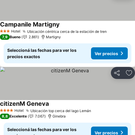
Campanile Martigny
Hotel
Ubicación céntrica cerca de la estación de tren
3 Estrellas
7,9
Bueno
2.861
Martigny
Seleccioná las fechas para ver los
Ver precios
precios exactos
Compartir
Añ
citizenM Geneva
Hotel
Ubicación top cerca del lago Lemán
4 Estrellas
8,8
Excelente
7.067
Ginebra
Seleccioná las fechas para ver los
Ver precios