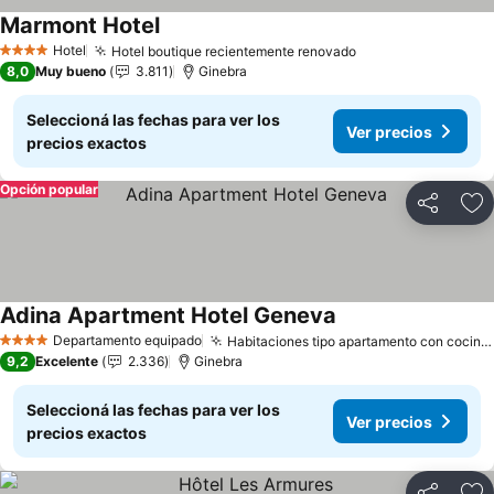
Marmont Hotel
Hotel
Hotel boutique recientemente renovado
4 Estrellas
8,0
Muy bueno
3.811
Ginebra
Seleccioná las fechas para ver los
Ver precios
precios exactos
Opción popular
Compartir
Añ
Adina Apartment Hotel Geneva
Departamento equipado
Habitaciones tipo apartamento con cocina completa
4 Estrellas
9,2
Excelente
2.336
Ginebra
Seleccioná las fechas para ver los
Ver precios
precios exactos