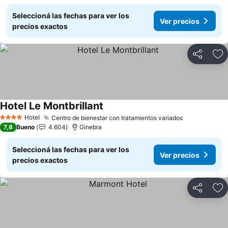
Seleccioná las fechas para ver los
Ver precios
precios exactos
Compartir
Añ
Hotel Le Montbrillant
Hotel
Centro de bienestar con tratamientos variados
4 Estrellas
7,8
Bueno
4.604
Ginebra
Seleccioná las fechas para ver los
Ver precios
precios exactos
Compartir
Añ