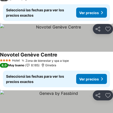
Seleccioná las fechas para ver los
Ver precios
precios exactos
Compartir
Añ
Novotel Genève Centre
Hotel
Zona de bienestar y spa a tope
4 Estrellas
8,0
Muy bueno
8.185
Ginebra
Seleccioná las fechas para ver los
Ver precios
precios exactos
Compartir
Añ