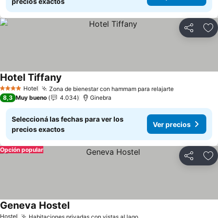
precios exactos
Compartir
Añ
Hotel Tiffany
Hotel
Zona de bienestar con hammam para relajarte
4 Estrellas
8,3
Muy bueno
4.034
Ginebra
Seleccioná las fechas para ver los
Ver precios
precios exactos
Opción popular
Compartir
Añ
Geneva Hostel
Hostel
Habitaciones privadas con vistas al lago