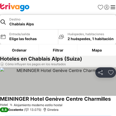
Favoritos
Iniciar 
Me
Destino
Chablais Alps
Entrada/salida
Huéspedes, habitaciones
Elige las fechas
2 huéspedes, 1 habitación
Ordenar
Filtrar
Mapa
Hoteles en Chablais Alps (Suiza)
Cómo influyen los pagos en los resultados
Compartir
Añ
MEININGER Hotel Genève Centre Charmilles
Hotel
Alojamiento moderno estilo hostal
8,8
Excelente
13.075
Ginebra