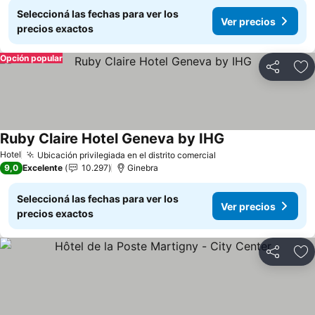
Seleccioná las fechas para ver los
Ver precios
precios exactos
Opción popular
Compartir
Añ
Ruby Claire Hotel Geneva by IHG
Hotel
Ubicación privilegiada en el distrito comercial
9,0
Excelente
10.297
Ginebra
Seleccioná las fechas para ver los
Ver precios
precios exactos
Compartir
Añ