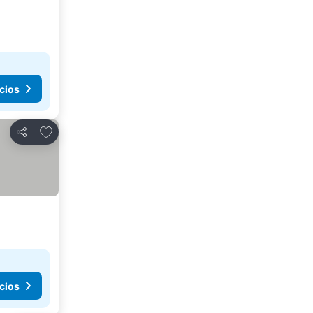
cios
Añadir a favoritos
Compartir
cios