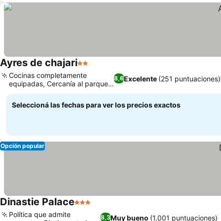
Ayres de chajari
2 Estrellas
Cocinas completamente
Excelente
(251 puntuaciones)
8,6
equipadas, Cercanía al parque
termal
Seleccioná las fechas para ver los precios exactos
Opción popular
Dinastie Palace
3 Estrellas
Política que admite
Muy bueno
(1.001 puntuaciones)
8,3