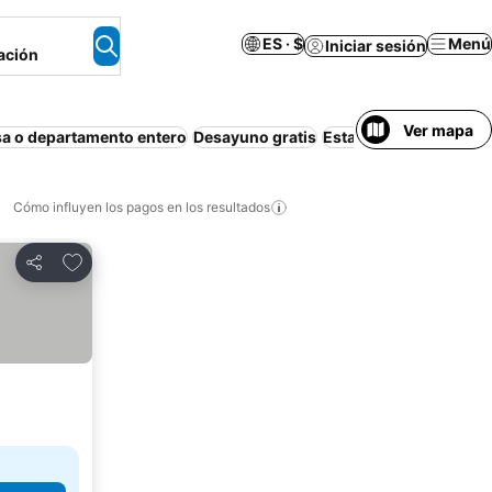
ES · $
Menú
Iniciar sesión
ación
Ver mapa
a o departamento entero
Desayuno gratis
Estacionamiento
Wi-F
Cómo influyen los pagos en los resultados
Añadir a favoritos
Compartir