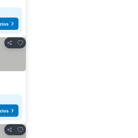
cios
Añadir a favoritos
Compartir
cios
Añadir a favoritos
Compartir