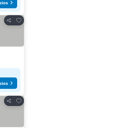
cios
Añadir a favoritos
Compartir
cios
Añadir a favoritos
Compartir