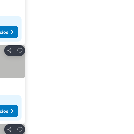
cios
Añadir a favoritos
Compartir
cios
Añadir a favoritos
Compartir