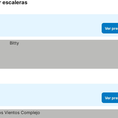
r escaleras
Ver pre
Ver pre