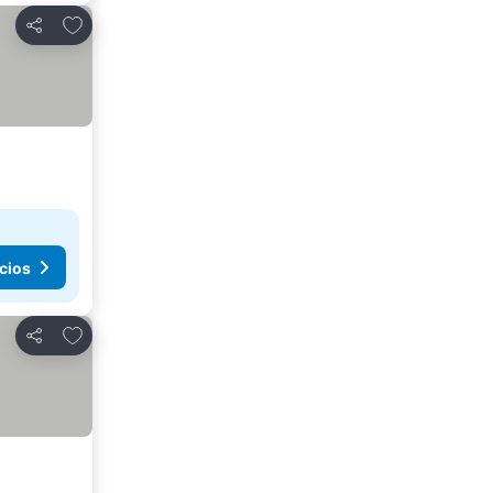
Añadir a favoritos
Compartir
cios
Añadir a favoritos
Compartir