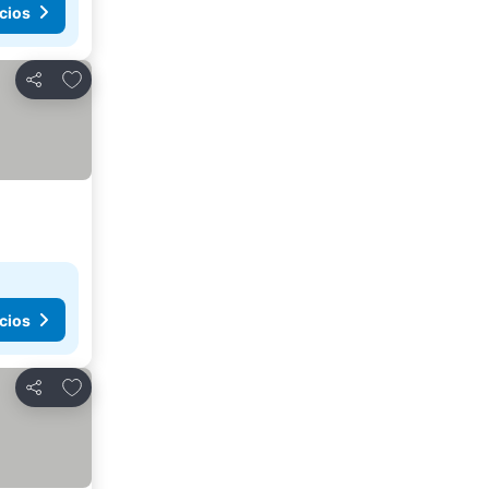
cios
Añadir a favoritos
Compartir
cios
Añadir a favoritos
Compartir