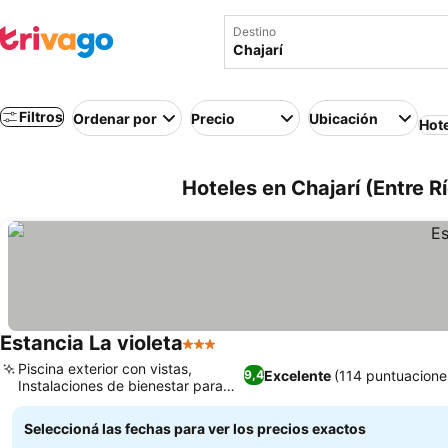
Destino
Filtros
Ordenar por
Precio
Ubicación
Hot
Hoteles en Chajarí (Entre R
Estancia La violeta
3 Estrellas
Piscina exterior con vistas,
Excelente
(114 puntuacione
9,4
Instalaciones de bienestar para
relajarte
Seleccioná las fechas para ver los precios exactos