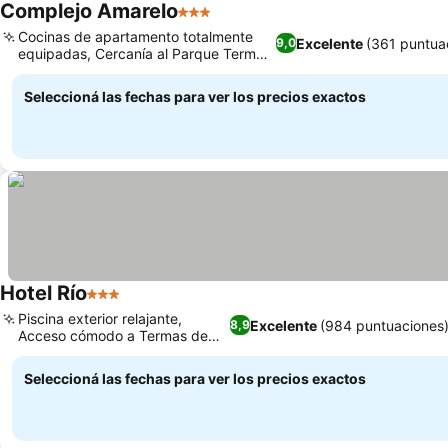
Complejo Amarelo
3 Estrellas
Cocinas de apartamento totalmente
Excelente
(361 puntua
9,0
equipadas, Cercanía al Parque Termal
Chajarí
Seleccioná las fechas para ver los precios exactos
Hotel Río
3 Estrellas
Piscina exterior relajante,
Excelente
(984 puntuaciones
8,9
Acceso cómodo a Termas de
Chajarí
Seleccioná las fechas para ver los precios exactos