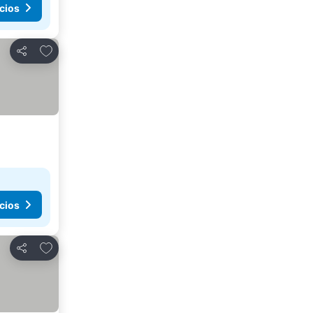
cios
Añadir a favoritos
Compartir
cios
Añadir a favoritos
Compartir