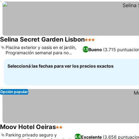
Selina Secret Garden Lisbon
3 Estrellas
Piscina exterior y oasis en el jardín,
Bueno
(3.715 puntuacio
7,5
Programación semanal para no
aburrirte
Seleccioná las fechas para ver los precios exactos
Opción popular
Moov Hotel Oeiras
2 Estrellas
Parking privado seguro y
Excelente
(3.656 puntuacio
8,6