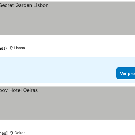
nes)
Lisboa
Ver pre
nes)
Oeiras