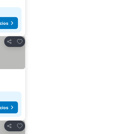
cios
Añadir a favoritos
Compartir
cios
Añadir a favoritos
Compartir