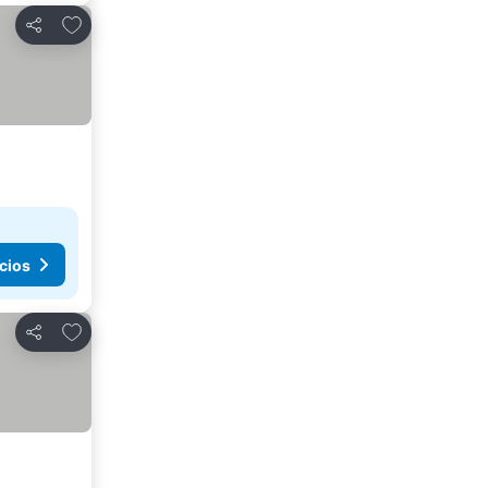
Añadir a favoritos
Compartir
cios
Añadir a favoritos
Compartir