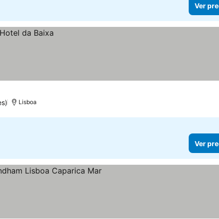
Ver pre
es)
Lisboa
Ver pre