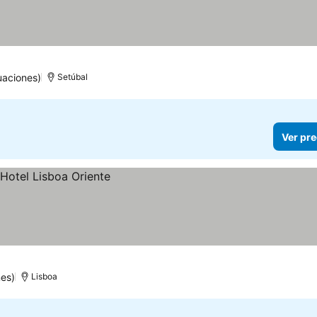
uaciones)
Setúbal
Ver pre
es)
Lisboa