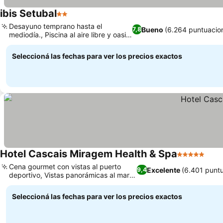
ibis Setubal
2 Estrellas
Desayuno temprano hasta el
Bueno
(6.264 puntuacio
7,8
mediodía., Piscina al aire libre y oasis
de jardín
Seleccioná las fechas para ver los precios exactos
Hotel Cascais Miragem Health & Spa
5 Estrellas
Cena gourmet con vistas al puerto
Excelente
(6.401 punt
9,4
deportivo, Vistas panorámicas al mar y
a la bahía
Seleccioná las fechas para ver los precios exactos