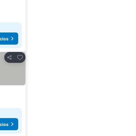
cios
Añadir a favoritos
Compartir
cios