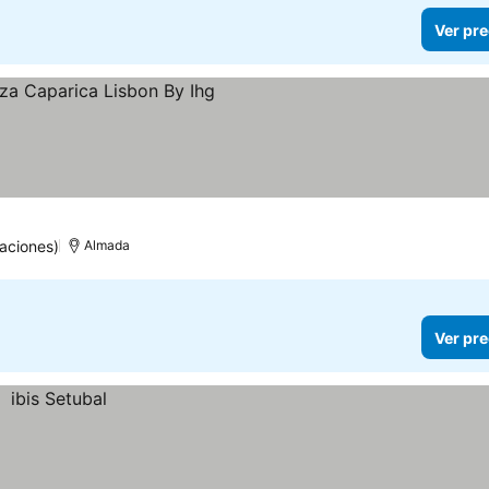
Ver pre
aciones)
Almada
Ver pre