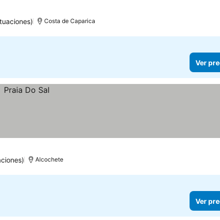
llas
tuaciones)
Costa de Caparica
Ver pre
aciones)
Alcochete
Ver pre