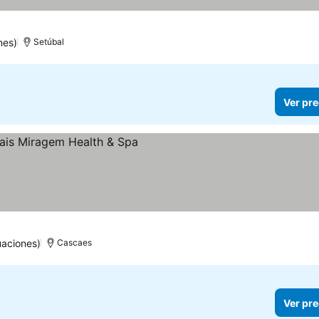
nes)
Setúbal
Ver pre
uaciones)
Cascaes
Ver pre