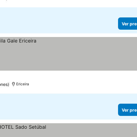
Ver pre
ones)
Ericeira
Ver pre