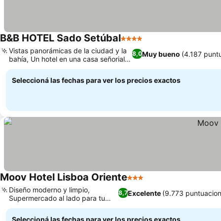
B&B HOTEL Sado Setúbal
4 Estrellas
Vistas panorámicas de la ciudad y la
Muy bueno
(4.187 punt
8,0
bahía, Un hotel en una casa señorial
histórica
Seleccioná las fechas para ver los precios exactos
Moov Hotel Lisboa Oriente
3 Estrellas
Diseño moderno y limpio,
Excelente
(9.773 puntuacion
8,7
Supermercado al lado para tu
comodidad
Seleccioná las fechas para ver los precios exactos