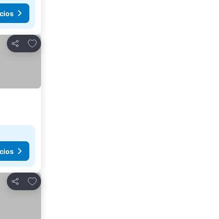
cios
Añadir a favoritos
Compartir
cios
Añadir a favoritos
Compartir