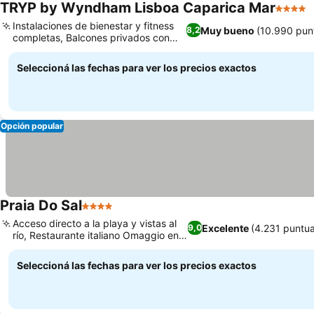
TRYP by Wyndham Lisboa Caparica Mar
4 Estre
Instalaciones de bienestar y fitness
Muy bueno
(10.990 pun
8,2
completas, Balcones privados con
vistas al mar
Seleccioná las fechas para ver los precios exactos
Opción popular
Praia Do Sal
4 Estrellas
Acceso directo a la playa y vistas al
Excelente
(4.231 puntu
9,0
río, Restaurante italiano Omaggio en
el hotel
Seleccioná las fechas para ver los precios exactos