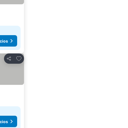
cios
Añadir a favoritos
Compartir
cios