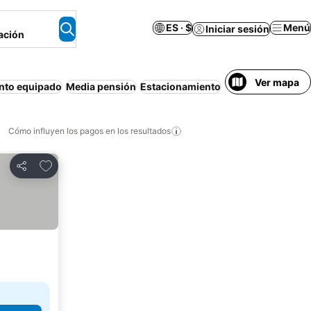
ES · $
Menú
Iniciar sesión
ación
Ver mapa
nto equipado
Media pensión
Estacionamiento
Cancelación gratu
Cómo influyen los pagos en los resultados
Añadir a favoritos
Compartir