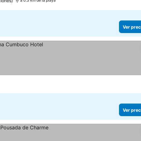
iones)
a 0.3 km de la playa
Ver prec
Ver prec