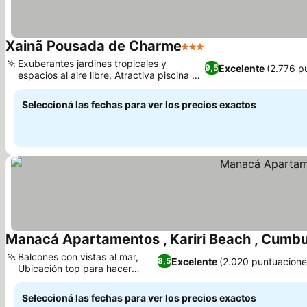
Xainã Pousada de Charme
3 Estrellas
Exuberantes jardines tropicales y
Excelente
(2.776 p
9,5
espacios al aire libre, Atractiva piscina al
aire libre y jacuzzi.
Seleccioná las fechas para ver los precios exactos
Manacá Apartamentos , Kariri Beach , Cumb
Balcones con vistas al mar,
Excelente
(2.020 puntuacione
8,5
Ubicación top para hacer
kitesurf
Seleccioná las fechas para ver los precios exactos