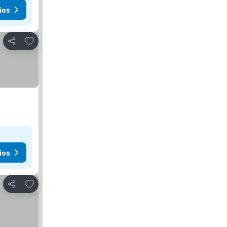
ios
Añadir a favoritos
Compartir
ios
Añadir a favoritos
Compartir