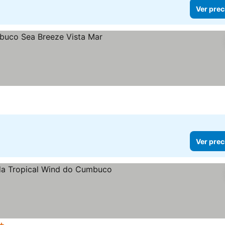
Ver prec
las
Ver prec