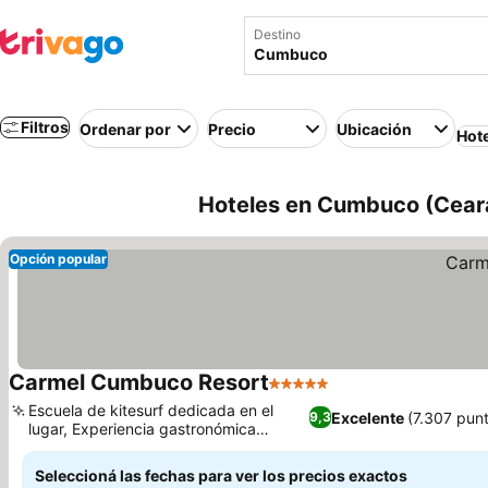
Destino
Filtros
Ordenar por
Precio
Ubicación
Hot
Hoteles en Cumbuco (Ceará,
Opción popular
Carmel Cumbuco Resort
5 Estrellas
Escuela de kitesurf dedicada en el
Excelente
(7.307 pun
9,3
lugar, Experiencia gastronómica
gourmet a la carta
Seleccioná las fechas para ver los precios exactos