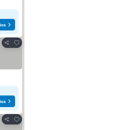
ios
Añadir a favoritos
Compartir
ios
Añadir a favoritos
Compartir