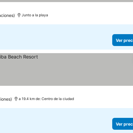
aciones)
Junto a la playa
Ver prec
iones)
a 19.4 km de: Centro de la ciudad
Ver prec