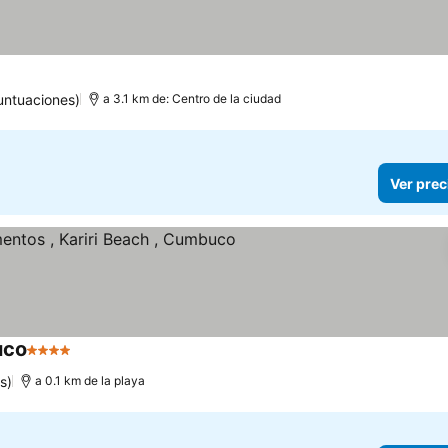
untuaciones)
a 3.1 km de: Centro de la ciudad
Ver prec
uco
4 Estrellas
s)
a 0.1 km de la playa