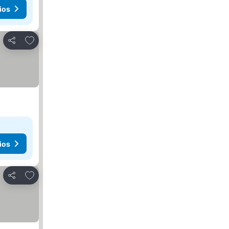
ios
Añadir a favoritos
Compartir
ios
Añadir a favoritos
Compartir