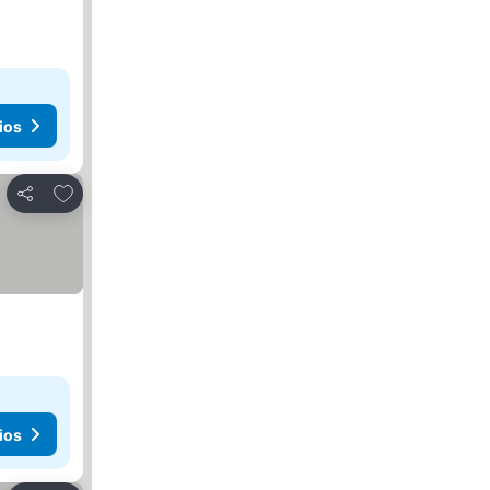
ios
Añadir a favoritos
Compartir
ios