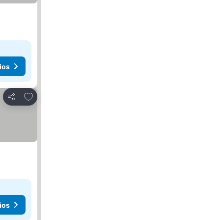
ios
Añadir a favoritos
Compartir
ios