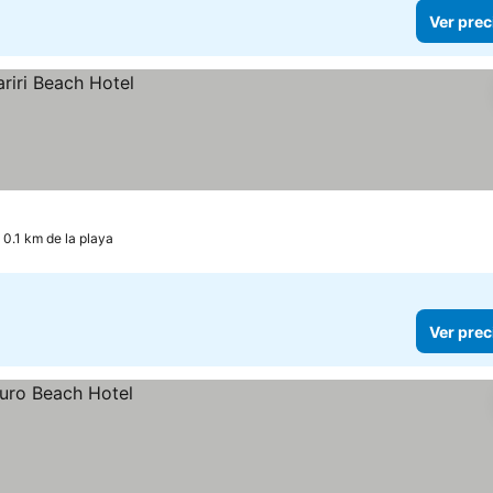
Ver prec
 0.1 km de la playa
Ver prec