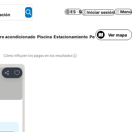
ES · $
Menú
Iniciar sesión
ación
Ver mapa
ire acondicionado
Piscina
Estacionamiento
Pensión completa
Re
Cómo influyen los pagos en los resultados
Añadir a favoritos
Compartir