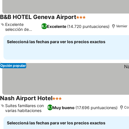
B&B HOTEL Geneva Airport
3 Estrellas
Ver precios
Excelente
Excelente
(14.720 puntuaciones)
8,7
Vernier
selección de
Ver precios
desayuno
Seleccioná las fechas para ver los precios exactos
Opción popular
Nash Airport Hotel
3 Estrellas
Ver precios
Suites familiares con
Muy bueno
(17.696 puntuaciones)
8,1
Coi
varias habitaciones
Ver precios
Seleccioná las fechas para ver los precios exactos