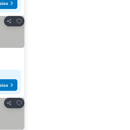
cios
Añadir a favoritos
Compartir
cios
Añadir a favoritos
Compartir