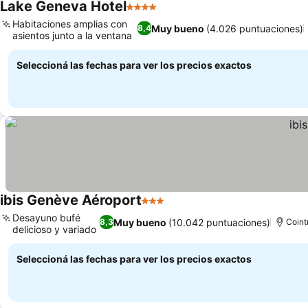
Lake Geneva Hotel
4 Estrellas
Ver precios
Habitaciones amplias con
Muy bueno
(4.026 puntuaciones)
8,4
asientos junto a la ventana
Ver precios
Seleccioná las fechas para ver los precios exactos
ibis Genève Aéroport
3 Estrellas
Ver precios
Desayuno bufé
Muy bueno
(10.042 puntuaciones)
8,3
Coint
delicioso y variado
Ver precios
Seleccioná las fechas para ver los precios exactos