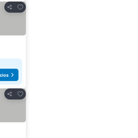
Añadir a favoritos
Compartir
cios
Añadir a favoritos
Compartir