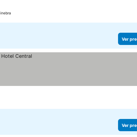
s
inebra
Ver pre
Ver pre