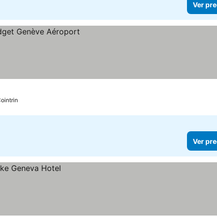
Ver pre
ointrin
Ver pre