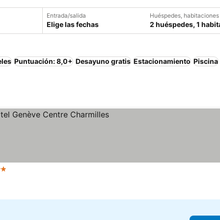
Entrada/salida
Huéspedes, habitaciones
Elige las fechas
2 huéspedes, 1 habit
eles
Puntuación: 8,0+
Desayuno gratis
Estacionamiento
Piscina
Estrellas
Ver precios
a