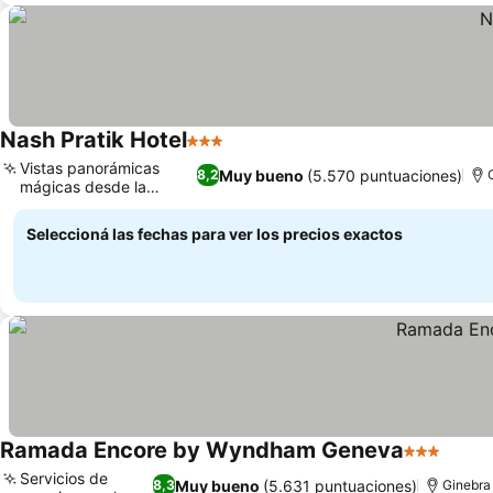
Nash Pratik Hotel
3 Estrellas
Ver precios
Vistas panorámicas
Muy bueno
(5.570 puntuaciones)
8,2
mágicas desde la
Ver precios
azotea
Seleccioná las fechas para ver los precios exactos
Ramada Encore by Wyndham Geneva
3 Estrellas
Ver p
Servicios de
Muy bueno
(5.631 puntuaciones)
8,3
Ginebra