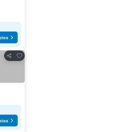
cios
Añadir a favoritos
Compartir
cios