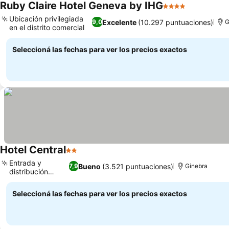
Ruby Claire Hotel Geneva by IHG
4 Estrellas
Ver precio
Ubicación privilegiada
Excelente
(10.297 puntuaciones)
9,0
G
en el distrito comercial
Ver precios
Seleccioná las fechas para ver los precios exactos
Hotel Central
2 Estrellas
Ver precios
Entrada y
Bueno
(3.521 puntuaciones)
7,9
Ginebra
distribución
Ver precios
únicas
Seleccioná las fechas para ver los precios exactos