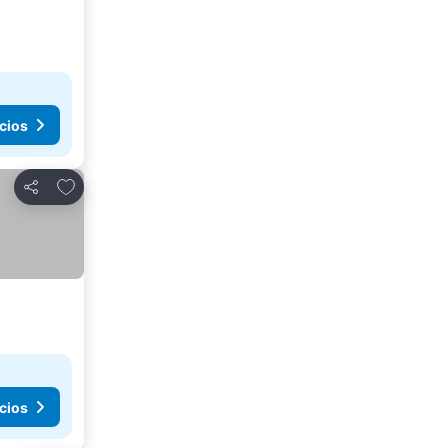
cios
Añadir a favoritos
Compartir
cios