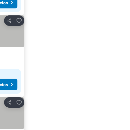
cios
Añadir a favoritos
Compartir
cios
Añadir a favoritos
Compartir