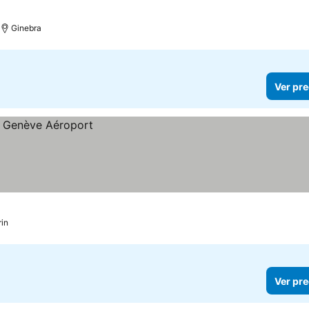
Ginebra
Ver pre
rin
Ver pre