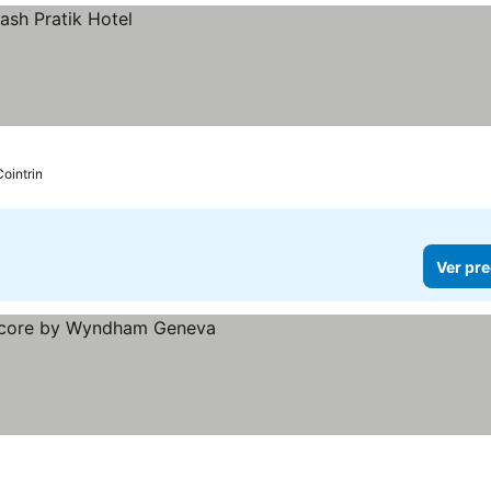
Cointrin
Ver pre
recios