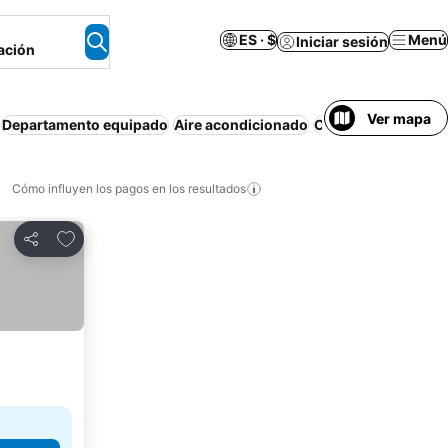
ES · $
Menú
Iniciar sesión
ación
Ver mapa
Departamento equipado
Aire acondicionado
Cancelación gratui
Cómo influyen los pagos en los resultados
Añadir a favoritos
Compartir