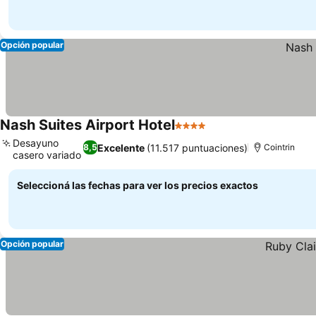
Opción popular
Nash Suites Airport Hotel
4 Estrellas
Ver precios
Desayuno
Excelente
(11.517 puntuaciones)
8,5
Cointrin
casero variado
Ver precios
Seleccioná las fechas para ver los precios exactos
Opción popular