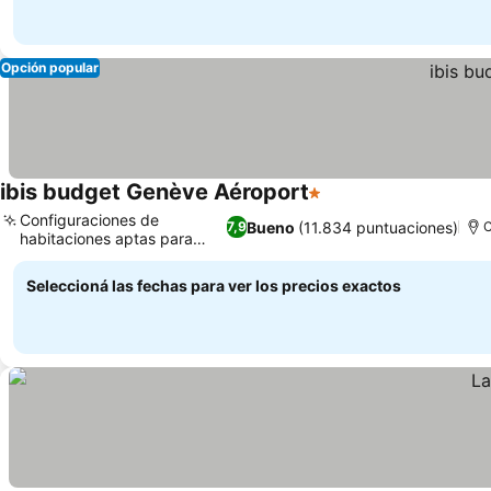
Opción popular
ibis budget Genève Aéroport
1 Estrellas
Ver precios
Configuraciones de
Bueno
(11.834 puntuaciones)
7,9
C
habitaciones aptas para
Ver precios
familias
Seleccioná las fechas para ver los precios exactos