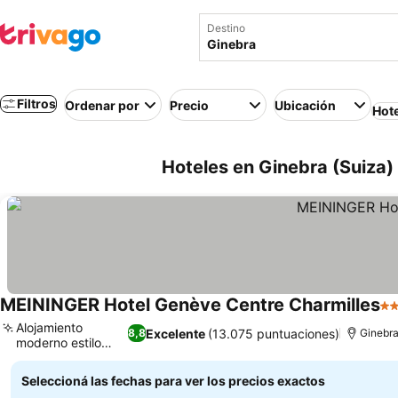
Destino
Filtros
Ordenar por
Precio
Ubicación
Hot
Hoteles en Ginebra (Suiza)
MEININGER Hotel Genève Centre Charmilles
3 
Alojamiento
Excelente
(13.075 puntuaciones)
8,8
Ginebr
moderno estilo
Ver precios
hostal
Seleccioná las fechas para ver los precios exactos