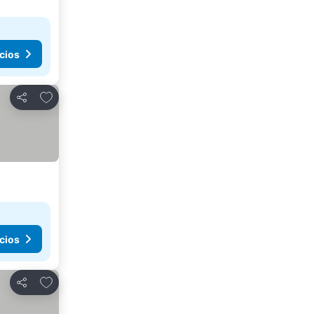
cios
Añadir a favoritos
Compartir
cios
Añadir a favoritos
Compartir