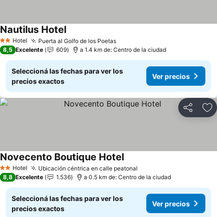
Nautilus Hotel
Ver precios
Hotel
Puerta al Golfo de los Poetas
Ver precios
2 Estrellas
8,5
Excelente
609
a 1.4 km de: Centro de la ciudad
Seleccioná las fechas para ver los
Ver precios
precios exactos
Compartir
Añ
Novecento Boutique Hotel
Ver precios
Hotel
Ubicación céntrica en calle peatonal
Ver precios
2 Estrellas
8,8
Excelente
1.536
a 0.5 km de: Centro de la ciudad
Seleccioná las fechas para ver los
Ver precios
precios exactos