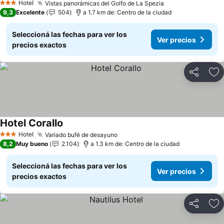
Hotel
Vistas panorámicas del Golfo de La Spezia
Ver precios
3 Estrellas
9,3
Excelente
504
a 1.7 km de: Centro de la ciudad
Seleccioná las fechas para ver los
Ver precios
precios exactos
Compartir
Añ
Hotel Corallo
Ver precios
Hotel
Variado bufé de desayuno
Ver precios
3 Estrellas
8,2
Muy bueno
2.104
a 1.3 km de: Centro de la ciudad
Seleccioná las fechas para ver los
Ver precios
precios exactos
Compartir
Añ