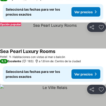
Seleccioná las fechas para ver los
Ver precios
precios exactos
Opción popular
Compartir
Añ
Sea Pearl Luxury Rooms
Ver precios
Hotel
Habitaciones con vistas al mar o balcón
Ver precios
9,5
Excelente
183
a 1.8 km de: Centro de la ciudad
Seleccioná las fechas para ver los
Ver precios
precios exactos
Compartir
Añ