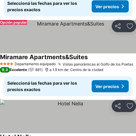
Seleccioná las fechas para ver los
Ver precios
precios exactos
Opción popular
Compartir
Añ
Miramare Apartments&Suites
Ver precios
Departamento equipado
Vistas panorámicas al Golfo de los Poetas
V
4 Estrellas
9,3
Excelente
881
a 1.9 km de: Centro de la ciudad
Seleccioná las fechas para ver los
Ver precios
precios exactos
Compartir
Añ