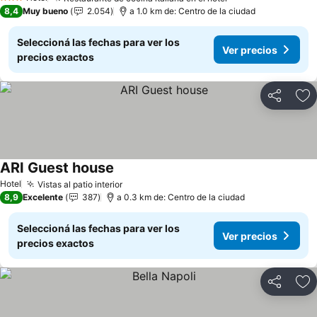
Ver precios
3 Estrellas
8,4
Muy bueno
2.054
a 1.0 km de: Centro de la ciudad
Seleccioná las fechas para ver los
Ver precios
precios exactos
Compartir
Añ
ARI Guest house
Ver precios
Hotel
Vistas al patio interior
Ver precios
8,9
Excelente
387
a 0.3 km de: Centro de la ciudad
Seleccioná las fechas para ver los
Ver precios
precios exactos
Compartir
Añ