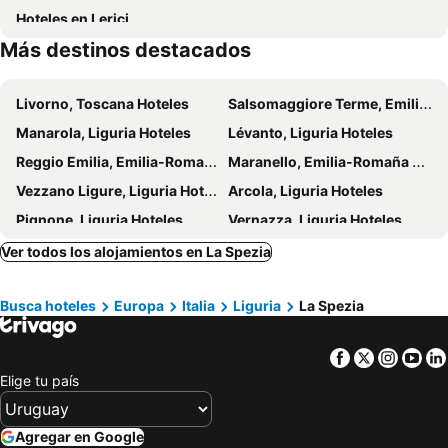
Hoteles en Lerici
Más destinos destacados
Livorno, Toscana Hoteles
Salsomaggiore Terme, Emilia-Romaña Hoteles
Manarola, Liguria Hoteles
Lévanto, Liguria Hoteles
Reggio Emilia, Emilia-Romaña Hoteles
Maranello, Emilia-Romaña Hoteles
Vezzano Ligure, Liguria Hoteles
Arcola, Liguria Hoteles
Pignone, Liguria Hoteles
Vernazza, Liguria Hoteles
Carrara, Toscana Hoteles
Massa, Toscana Hoteles
Ver todos los alojamientos en La Spezia
Camaiore, Toscana Hoteles
Rapallo, Liguria Hoteles
Busca hoteles
Europa
Italia
Liguria
La Spezia
Camogli, Liguria Hoteles
Avegno, Liguria Hoteles
Pisa Mare - Lido di Camai, Toscana Hoteles
Tirrenia, Toscana Hoteles
Facebook
Twitter
Insta
Yo
Capannori, Toscana Hoteles
Pescia, Toscana Hoteles
Elige tu país
Génova, Liguria Hoteles
Santa Margherita Ligure, Liguria Hoteles
Savona, Liguria Hoteles
Moneglia, Liguria Hoteles
Agregar en Google