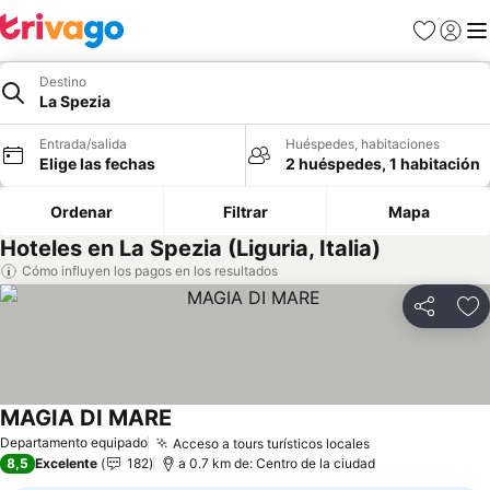
Favoritos
Iniciar 
Me
Destino
La Spezia
Entrada/salida
Huéspedes, habitaciones
Elige las fechas
2 huéspedes, 1 habitación
Ordenar
Filtrar
Mapa
Hoteles en La Spezia (Liguria, Italia)
Cómo influyen los pagos en los resultados
Compartir
Añ
MAGIA DI MARE
Ver precios
Departamento equipado
Acceso a tours turísticos locales
Ver precios
8,5
Excelente
182
a 0.7 km de: Centro de la ciudad