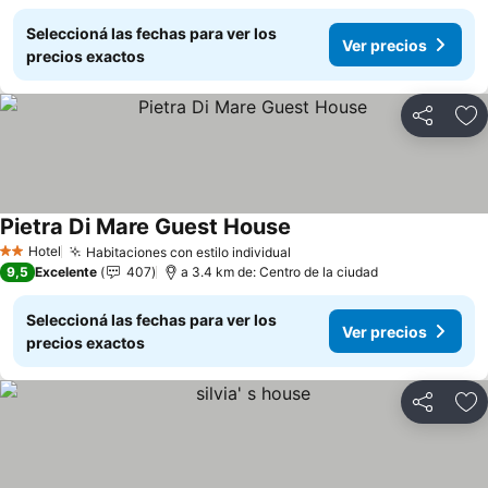
Seleccioná las fechas para ver los
Ver precios
precios exactos
Compartir
Añ
Pietra Di Mare Guest House
Ver precios
Hotel
Habitaciones con estilo individual
Ver precios
2 Estrellas
9,5
Excelente
407
a 3.4 km de: Centro de la ciudad
Seleccioná las fechas para ver los
Ver precios
precios exactos
Compartir
Añ