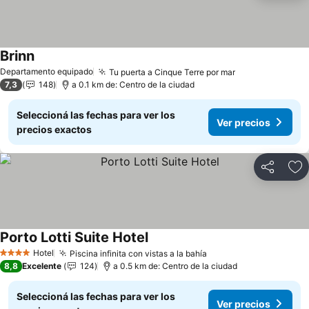
Brinn
Ver precios
Departamento equipado
Tu puerta a Cinque Terre por mar
Ver precios
7,3
148
a 0.1 km de: Centro de la ciudad
Seleccioná las fechas para ver los
Ver precios
precios exactos
Compartir
Añ
Porto Lotti Suite Hotel
Ver precios
Hotel
Piscina infinita con vistas a la bahía
Ver precios
4 Estrellas
8,8
Excelente
124
a 0.5 km de: Centro de la ciudad
Seleccioná las fechas para ver los
Ver precios