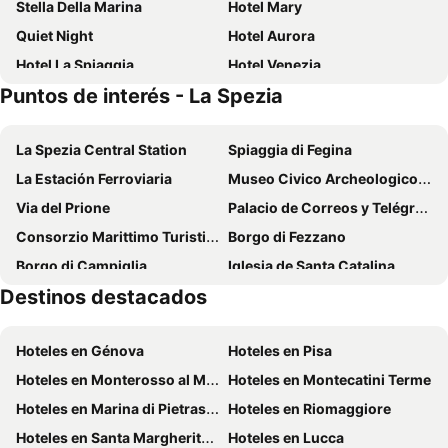
Stella Della Marina
Hotel Mary
Quiet Night
Hotel Aurora
Hotel La Spiaggia
Hotel Venezia
Puntos de interés - La Spezia
The Poet Hotel
Hotel Corallo
Novecento Boutique Hotel
Hotel Firenze e Continentale
La Spezia Central Station
Spiaggia di Fegina
Hotel Nella
Affittacamere La Branda
La Estación Ferroviaria
Museo Civico Archeologico Ubaldo Formentini
I Colori del Mercato
Colors of Cinque Terre - Guest House
Via del Prione
Palacio de Correos y Telégrafos
Hotel del Sole
Ca' de Baran
Consorzio Marittimo Turistico - 5 terre - Golfo dei Poeti
Borgo di Fezzano
Albergo La Mimosa
Hotel Cristallo
Borgo di Campiglia
Iglesia de Santa Catalina
Albergo Barbara
Hotel Souvenir
Destinos destacados
Parco Nazionale delle Cinque Terre
Capezzano Pianore
Ricky Rooms
Antiche Terre Hotel & Relax
Venere Azzurra
Marina di Carrara
Hotel Baia
Villa Accini
Hoteles en Génova
Hoteles en Pisa
Borgo di Vernazza
Borgo di Manarola
Hotel Punta Mesco
Hotel Baia di Levanto
Hoteles en Monterosso al Mare
Hoteles en Montecatini Terme
Lungomare Labonia - Cavi
Marina di Massa
Hoteles en Marina di Pietrasanta
Hoteles en Riomaggiore
Darsena
Hoteles en Santa Margherita Ligure
Hoteles en Lucca