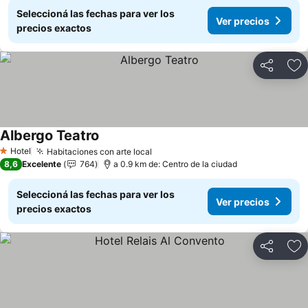
Seleccioná las fechas para ver los
Ver precios
precios exactos
Compartir
Añ
Albergo Teatro
Ver precios
Hotel
Habitaciones con arte local
Ver precios
1 Estrellas
8,6
Excelente
764
a 0.9 km de: Centro de la ciudad
Seleccioná las fechas para ver los
Ver precios
precios exactos
Compartir
Añ