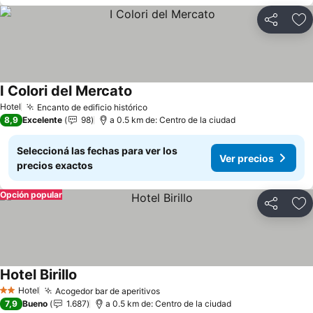
Compartir
Añ
I Colori del Mercato
Ver precios
Hotel
Encanto de edificio histórico
Ver precios
8,9
Excelente
98
a 0.5 km de: Centro de la ciudad
Seleccioná las fechas para ver los
Ver precios
precios exactos
Opción popular
Compartir
Añ
Hotel Birillo
Ver precios
Hotel
Acogedor bar de aperitivos
Ver precios
2 Estrellas
7,9
Bueno
1.687
a 0.5 km de: Centro de la ciudad