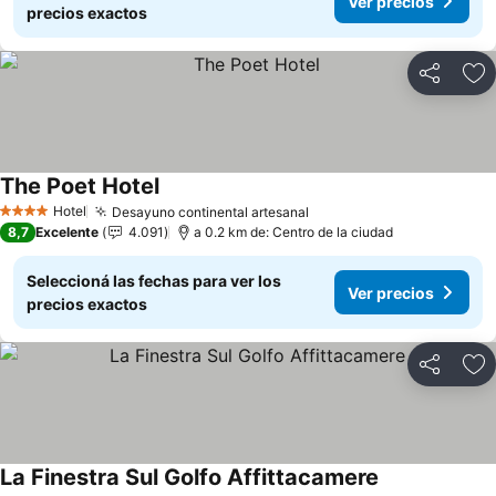
Ver precios
precios exactos
Compartir
Añ
The Poet Hotel
Ver precios
Hotel
Desayuno continental artesanal
Ver precios
4 Estrellas
8,7
Excelente
4.091
a 0.2 km de: Centro de la ciudad
Seleccioná las fechas para ver los
Ver precios
precios exactos
Compartir
Añ
La Finestra Sul Golfo Affittacamere
Ver precios