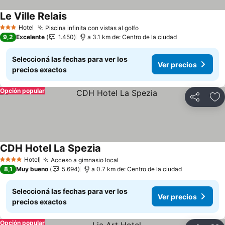
Le Ville Relais
Ver precios
Hotel
Piscina infinita con vistas al golfo
Ver precios
3 Estrellas
9,2
Excelente
1.450
a 3.1 km de: Centro de la ciudad
Seleccioná las fechas para ver los
Ver precios
precios exactos
Opción popular
Compartir
Añ
CDH Hotel La Spezia
Ver precios
Hotel
Acceso a gimnasio local
Ver precios
4 Estrellas
8,1
Muy bueno
5.694
a 0.7 km de: Centro de la ciudad
Seleccioná las fechas para ver los
Ver precios
precios exactos
Opción popular