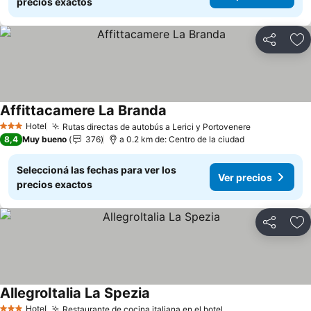
precios exactos
Compartir
Añ
Affittacamere La Branda
Ver precios
Hotel
Rutas directas de autobús a Lerici y Portovenere
Ver precios
3 Estrellas
8,4
Muy bueno
376
a 0.2 km de: Centro de la ciudad
Seleccioná las fechas para ver los
Ver precios
precios exactos
Compartir
Añ
AllegroItalia La Spezia
Ver precios
Hotel
Restaurante de cocina italiana en el hotel