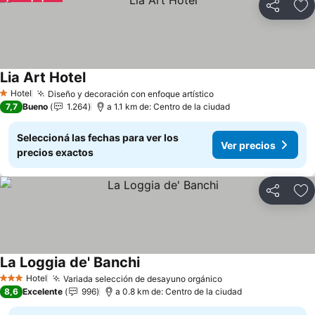
Compartir
Añ
Lia Art Hotel
Ver precios
Hotel
Diseño y decoración con enfoque artístico
Ver precios
1 Estrellas
7,7
Bueno
1.264
a 1.1 km de: Centro de la ciudad
Seleccioná las fechas para ver los
Ver precios
precios exactos
Compartir
Añ
La Loggia de' Banchi
Ver precios
Hotel
Variada selección de desayuno orgánico
Ver precios
3 Estrellas
8,6
Excelente
996
a 0.8 km de: Centro de la ciudad