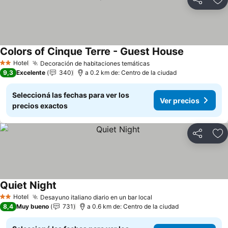
Compartir
Añ
Colors of Cinque Terre - Guest House
Ver precios
Hotel
Decoración de habitaciones temáticas
Ver precios
2 Estrellas
9,3
Excelente
340
a 0.2 km de: Centro de la ciudad
Seleccioná las fechas para ver los
Ver precios
precios exactos
Compartir
Añ
Quiet Night
Ver precios
Hotel
Desayuno italiano diario en un bar local
Ver precios
2 Estrellas
8,4
Muy bueno
731
a 0.6 km de: Centro de la ciudad