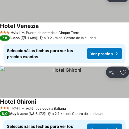
Hotel Venezia
Ver precios
Hotel
Puerta de entrada a Cinque Terre
Ver precios
3 Estrellas
7,8
Bueno
1.489
a 0.2 km de: Centro de la ciudad
Seleccioná las fechas para ver los
Ver precios
precios exactos
Compartir
Añ
Hotel Ghironi
Ver precios
Hotel
Auténtica cocina italiana
Ver precios
3 Estrellas
8,0
Muy bueno
3.172
a 2.7 km de: Centro de la ciudad
Seleccioná las fechas para ver los