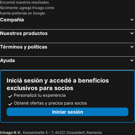
Menton, Provenza - Alpes - Costa Azul Hoteles
Stella, Liguria Hoteles
Encontrá nuestros resultados
fácilmente: agregá trivago como
Loano, Liguria Hoteles
Mondovi, Piamonte Hoteles
fuente preferida en Google.
Orco Feglino, Liguria Hoteles
Roma, Lacio Hoteles
Compañía
Milán, Lombardía Hoteles
Florencia, Toscana Hoteles
Nuestros productos
Venecia, Véneto Hoteles
Sorrento, Campania Hoteles
Nápoles, Campania Hoteles
Bari, Apulia Hoteles
Términos y políticas
Salerno, Campania Hoteles
Mestre, Véneto Hoteles
Ayuda
Iniciá sesión y accedé a beneficios
exclusivos para socios
Personalizá tu experiencia
Obtené ofertas y precios para socios
Iniciar sesión
trivago N.V.
, Kesselstraße 5 – 7, 40221 Düsseldorf, Alemania