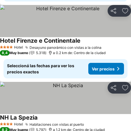
Compartir
Añ
Hotel Firenze e Continentale
Ver precios
Hotel
Desayuno panorámico con vistas a la colina
Ver precios
4 Estrellas
8,4
Muy bueno
5.318
a 0.2 km de: Centro de la ciudad
Seleccioná las fechas para ver los
Ver precios
precios exactos
Compartir
Añ
NH La Spezia
Ver precios
Hotel
Habitaciones con vistas al puerto
Ver precios
4 Estrellas
8,2
Muy bueno
5.797
a 1.2 km de: Centro de la ciudad