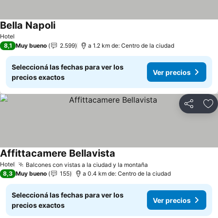
Bella Napoli
Ver precios
Hotel
8,1
Muy bueno
2.599
a 1.2 km de: Centro de la ciudad
Seleccioná las fechas para ver los
Ver precios
precios exactos
Compartir
Añ
Affittacamere Bellavista
Ver precios
Hotel
Balcones con vistas a la ciudad y la montaña
Ver precios
8,3
Muy bueno
155
a 0.4 km de: Centro de la ciudad
Seleccioná las fechas para ver los
Ver precios
precios exactos