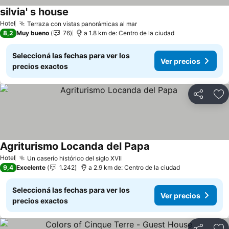
silvia' s house
Ver precios
Hotel
Terraza con vistas panorámicas al mar
Ver precios
8,2
Muy bueno
76
a 1.8 km de: Centro de la ciudad
Seleccioná las fechas para ver los
Ver precios
precios exactos
Compartir
Añ
Agriturismo Locanda del Papa
Ver precios
Hotel
Un caserío histórico del siglo XVII
Ver precios
9,4
Excelente
1.242
a 2.9 km de: Centro de la ciudad
Seleccioná las fechas para ver los
Ver precios
precios exactos