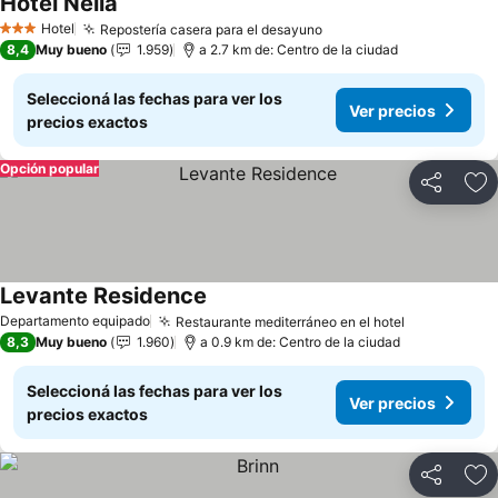
Hotel Nella
Ver precios
Hotel
Repostería casera para el desayuno
Ver precios
3 Estrellas
8,4
Muy bueno
1.959
a 2.7 km de: Centro de la ciudad
Seleccioná las fechas para ver los
Ver precios
precios exactos
Opción popular
Compartir
Añ
Levante Residence
Ver precios
Departamento equipado
Restaurante mediterráneo en el hotel
Ver precio
8,3
Muy bueno
1.960
a 0.9 km de: Centro de la ciudad
Seleccioná las fechas para ver los
Ver precios
precios exactos
Compartir
Añ