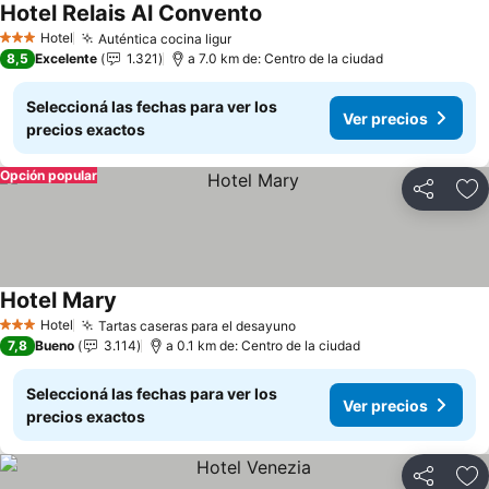
Hotel Relais Al Convento
Ver precios
Hotel
Auténtica cocina ligur
Ver precios
3 Estrellas
8,5
Excelente
1.321
a 7.0 km de: Centro de la ciudad
Seleccioná las fechas para ver los
Ver precios
precios exactos
Opción popular
Compartir
Añ
Hotel Mary
Ver precios
Hotel
Tartas caseras para el desayuno
Ver precios
3 Estrellas
7,8
Bueno
3.114
a 0.1 km de: Centro de la ciudad
Seleccioná las fechas para ver los
Ver precios
precios exactos
Compartir
Añ