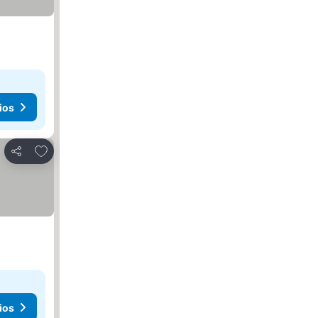
ios
Añadir a favoritos
Compartir
ios