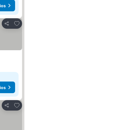
ios
Añadir a favoritos
Compartir
ios
Añadir a favoritos
Compartir