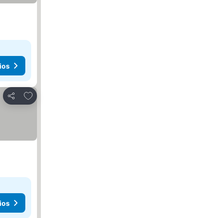
ios
Añadir a favoritos
Compartir
ios