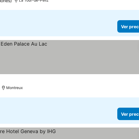
iones)
La Tour-de-Peilz
Ver prec
Montreux
Ver prec