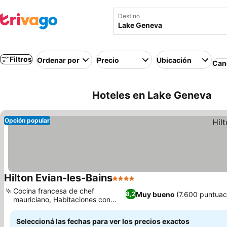
Destino
Filtros
Ordenar por
Precio
Ubicación
Canc
Hoteles en Lake Geneva
Opción popular
Hilton Evian-les-Bains
4 Estrellas
Cocina francesa de chef
Muy bueno
(7.600 puntuac
8,2
mauriciano, Habitaciones con
balcón privado
Seleccioná las fechas para ver los precios exactos