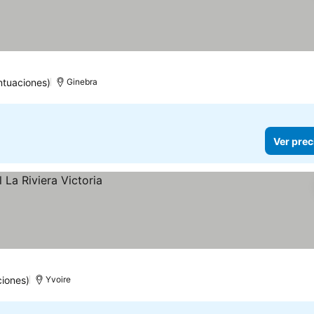
ntuaciones)
Ginebra
Ver prec
ciones)
Yvoire