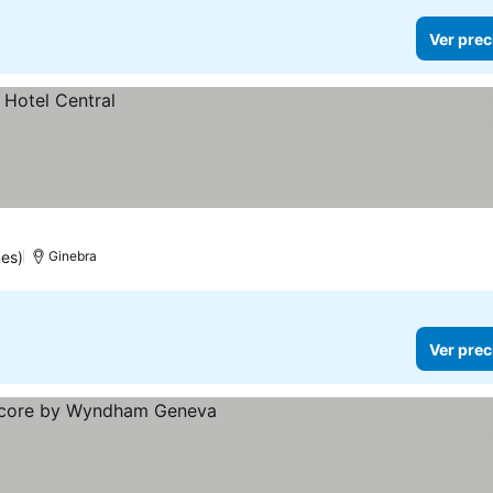
Ver prec
nes)
Ginebra
Ver prec