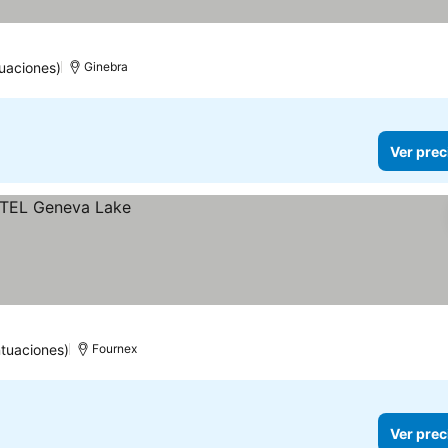
s
uaciones)
Ginebra
Ver prec
tuaciones)
Fournex
Ver prec