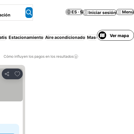
ES · $
Menú
Iniciar sesión
ación
Ver mapa
atis
Estacionamiento
Aire acondicionado
Mascotas permitidas
Cómo influyen los pagos en los resultados
Añadir a favoritos
Compartir