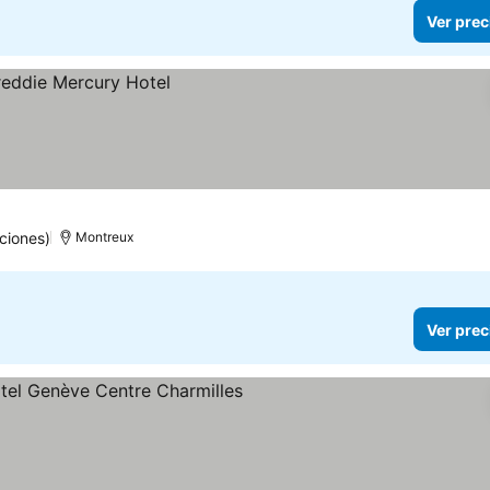
Ver prec
ciones)
Montreux
Ver prec