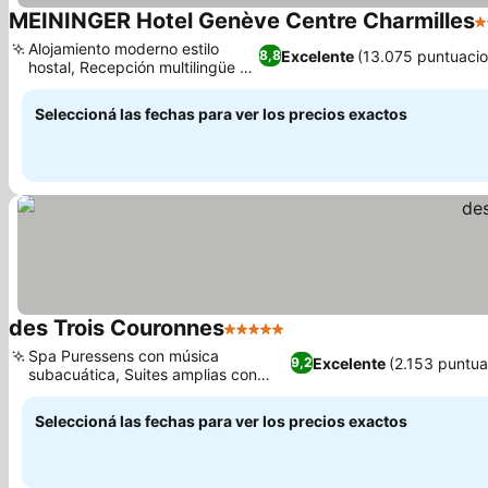
MEININGER Hotel Genève Centre Charmilles
3
Alojamiento moderno estilo
Excelente
(13.075 puntuaci
8,8
hostal, Recepción multilingüe 24
horas
Seleccioná las fechas para ver los precios exactos
des Trois Couronnes
5 Estrellas
Spa Puressens con música
Excelente
(2.153 puntua
9,2
subacuática, Suites amplias con
baños de mármol
Seleccioná las fechas para ver los precios exactos