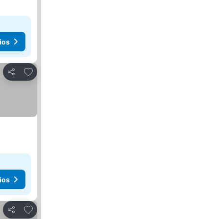
ios
Añadir a favoritos
Compartir
ios
Añadir a favoritos
Compartir