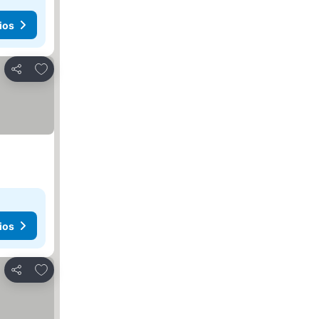
ios
Añadir a favoritos
Compartir
ios
Añadir a favoritos
Compartir