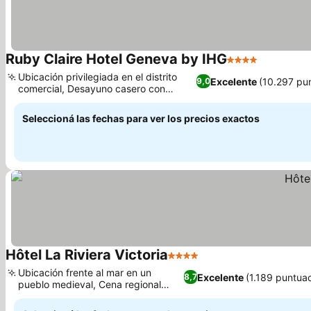
Ruby Claire Hotel Geneva by IHG
4 Estrellas
Ubicación privilegiada en el distrito
Excelente
(10.297 pu
9,0
comercial, Desayuno casero con
diversas opciones
Seleccioná las fechas para ver los precios exactos
Hôtel La Riviera Victoria
4 Estrellas
Ubicación frente al mar en un
Excelente
(1.189 puntua
8,7
pueblo medieval, Cena regional
gastronómica