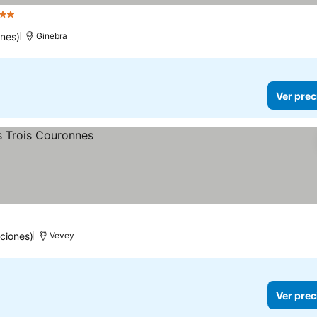
 Estrellas
ones)
Ginebra
Ver prec
ciones)
Vevey
Ver prec