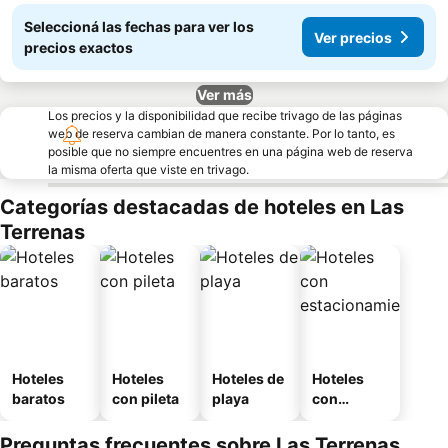
Seleccioná las fechas para ver los
Ver precios
precios exactos
Ver más
Los precios y la disponibilidad que recibe trivago de las páginas
web de reserva cambian de manera constante. Por lo tanto, es
posible que no siempre encuentres en una página web de reserva
la misma oferta que viste en trivago.
Categorías destacadas de hoteles en Las
Terrenas
Hoteles
Hoteles
Hoteles de
Hoteles
baratos
con pileta
playa
con
estaciona
miento
Preguntas frecuentes sobre Las Terrenas