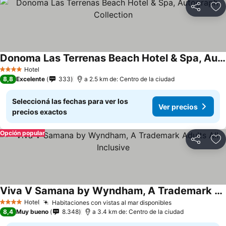
Compartir
Añ
Donoma Las Terrenas Beach Hotel & Spa, Autograph Collection
Hotel
4 Estrellas
8,8
Excelente
333
a 2.5 km de: Centro de la ciudad
Seleccioná las fechas para ver los
Ver precios
precios exactos
Opción popular
Compartir
Añ
Viva V Samana by Wyndham, A Trademark Adults All Inclusive
Hotel
Habitaciones con vistas al mar disponibles
4 Estrellas
8,4
Muy bueno
8.348
a 3.4 km de: Centro de la ciudad