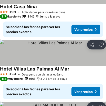
Hotel Casa Nina
Hotel
Actividades para los más activos
3 Estrellas
8,7
Excelente
340
Junto a la playa
Seleccioná las fechas para ver los
Ver precios
precios exactos
Compartir
Añ
Hotel Villas Las Palmas Al Mar
Hotel
Desayuno con vistas al océano
3 Estrellas
8,1
Muy bueno
910
a 0.3 km de la playa
Seleccioná las fechas para ver los
Ver precios
precios exactos