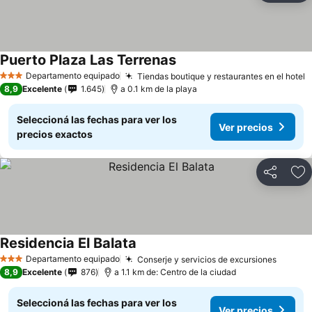
Puerto Plaza Las Terrenas
Departamento equipado
Tiendas boutique y restaurantes en el hotel
3 Estrellas
8,9
Excelente
1.645
a 0.1 km de la playa
Seleccioná las fechas para ver los
Ver precios
precios exactos
Compartir
Añ
Residencia El Balata
Departamento equipado
Conserje y servicios de excursiones
3 Estrellas
8,9
Excelente
876
a 1.1 km de: Centro de la ciudad
Seleccioná las fechas para ver los
Ver precios