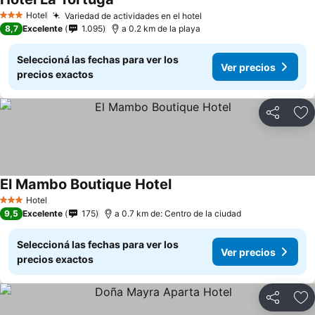
Hotel
Variedad de actividades en el hotel
3 Estrellas
8,7
Excelente
1.095
a 0.2 km de la playa
Seleccioná las fechas para ver los
Ver precios
precios exactos
Compartir
Añ
El Mambo Boutique Hotel
Hotel
3 Estrellas
9,5
Excelente
175
a 0.7 km de: Centro de la ciudad
Seleccioná las fechas para ver los
Ver precios
precios exactos
Compartir
Añ