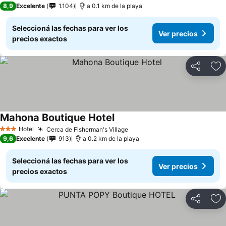
8,9
Excelente
1.104
a 0.1 km de la playa
Seleccioná las fechas para ver los
Ver precios
precios exactos
Compartir
Añ
Mahona Boutique Hotel
Hotel
Cerca de Fisherman's Village
3 Estrellas
9,6
Excelente
913
a 0.2 km de la playa
Seleccioná las fechas para ver los
Ver precios
precios exactos
Compartir
Añ