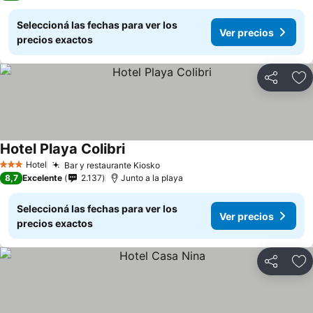
Seleccioná las fechas para ver los
Ver precios
precios exactos
Compartir
Añ
Hotel Playa Colibri
Hotel
Bar y restaurante Kiosko
3 Estrellas
8,7
Excelente
2.137
Junto a la playa
Seleccioná las fechas para ver los
Ver precios
precios exactos
Compartir
Añ