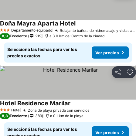
Doña Mayra Aparta Hotel
Departamento equipado
Relajante bañera de hidromasaje y vistas al jardín
3 Estrellas
8,9
Excelente
219
a 3.0 km de: Centro de la ciudad
Seleccioná las fechas para ver los
Ver precios
precios exactos
Compartir
Añ
Hotel Residence Marilar
Hotel
Zona de playa privada con servicios
3 Estrellas
8,8
Excelente
389
a 0.1 km de la playa
Seleccioná las fechas para ver los
Ver precios
precios exactos