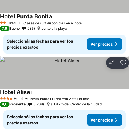
Hotel Punta Bonita
Hotel
Clases de surf disponibles en el hotel
2 Estrellas
7,9
Bueno
235
Junto a la playa
Seleccioná las fechas para ver los
Ver precios
precios exactos
Compartir
Añ
Hotel Alisei
Hotel
Restaurante El Loro con vistas al mar
4 Estrellas
9,0
Excelente
3.208
a 1.8 km de: Centro de la ciudad
Seleccioná las fechas para ver los
Ver precios
precios exactos