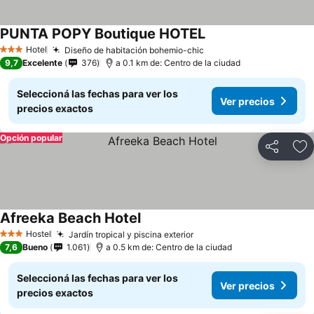
PUNTA POPY Boutique HOTEL
Hotel
Diseño de habitación bohemio-chic
3 Estrellas
9,7
Excelente
376
a 0.1 km de: Centro de la ciudad
Seleccioná las fechas para ver los
Ver precios
precios exactos
Opción popular
Compartir
Añ
Afreeka Beach Hotel
Hostel
Jardín tropical y piscina exterior
3 Estrellas
7,6
Bueno
1.061
a 0.5 km de: Centro de la ciudad
Seleccioná las fechas para ver los
Ver precios
precios exactos