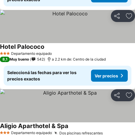
Compartir
Añ
Hotel Palococo
Departamento equipado
3 Estrellas
8,1
Muy bueno
542
a 2.2 km de: Centro de la ciudad
Seleccioná las fechas para ver los
Ver precios
precios exactos
Compartir
Añ
Aligio Aparthotel & Spa
Departamento equipado
Dos piscinas refrescantes
3 Estrellas