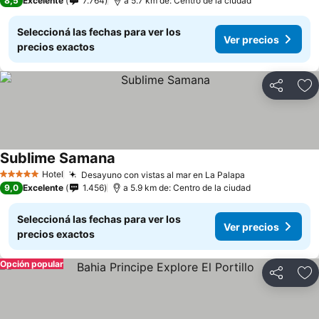
8,5
Excelente
7.764
a 5.7 km de: Centro de la ciudad
Seleccioná las fechas para ver los
Ver precios
precios exactos
Compartir
Añ
Sublime Samana
Hotel
Desayuno con vistas al mar en La Palapa
5 Estrellas
9,0
Excelente
1.456
a 5.9 km de: Centro de la ciudad
Seleccioná las fechas para ver los
Ver precios
precios exactos
Opción popular
Compartir
Añ