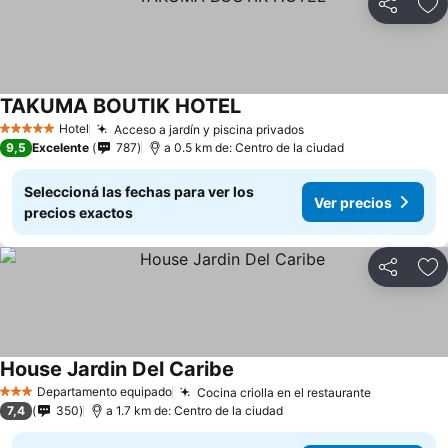
Compartir
Añ
TAKUMA BOUTIK HOTEL
Hotel
Acceso a jardín y piscina privados
5 Estrellas
9,5
Excelente
787
a 0.5 km de: Centro de la ciudad
Seleccioná las fechas para ver los
Ver precios
precios exactos
Compartir
Añ
House Jardin Del Caribe
Departamento equipado
Cocina criolla en el restaurante
3 Estrellas
7,4
350
a 1.7 km de: Centro de la ciudad