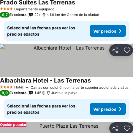
Prado Suites Las Terrenas
Departamento equipado
4 Estrellas
9,7
Excelente
22
a 1.9 km de: Centro de la ciudad
Seleccioná las fechas para ver los
Ver precios
precios exactos
Compartir
Añ
Albachiara Hotel - Las Terrenas
Hotel
Camas con colchón con la parte superior acolchada y sábanas Frette italianas
4 Estrellas
9,0
Excelente
1.451
Junto a la playa
Seleccioná las fechas para ver los
Ver precios
precios exactos
Opción popular
Compartir
Añ