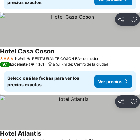
precios exactos
Compartir
Añ
Hotel Casa Coson
Hotel
RESTAURANTE COSON BAY comedor
4 Estrellas
9,1
Excelente
1.161
a 5.1 km de: Centro de la ciudad
Seleccioná las fechas para ver los
Ver precios
precios exactos
Compartir
Añ
Hotel Atlantis