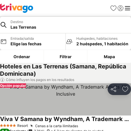
Favoritos
Iniciar 
Me
Destino
Las Terrenas
Entrada/salida
Huéspedes, habitaciones
Elige las fechas
2 huéspedes, 1 habitación
Ordenar
Filtrar
Mapa
Hoteles en Las Terrenas (Samana, República
Dominicana)
Cómo influyen los pagos en los resultados
Opción popular
Compartir
Añ
Viva V Samana by Wyndham, A Trademark Adults All Inclusive
Resort
Cenas a la carta ilimitadas
5 Estrellas