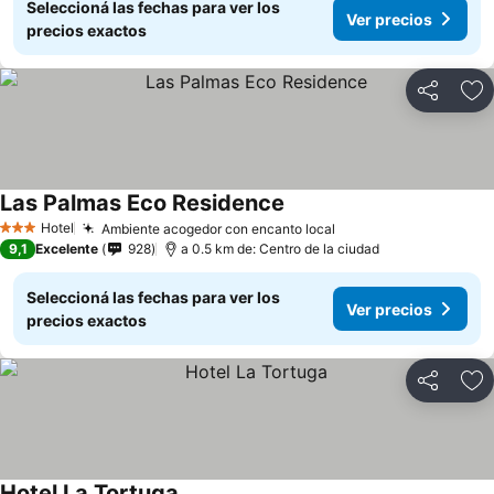
Seleccioná las fechas para ver los
Ver precios
precios exactos
Compartir
Añ
Las Palmas Eco Residence
Hotel
Ambiente acogedor con encanto local
3 Estrellas
9,1
Excelente
928
a 0.5 km de: Centro de la ciudad
Seleccioná las fechas para ver los
Ver precios
precios exactos
Compartir
Añ
Hotel La Tortuga