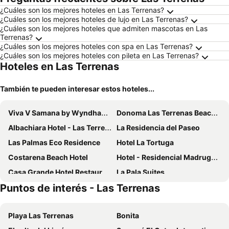
¿Cuáles son los mejores hoteles en Las Terrenas?
¿Cuáles son los mejores hoteles de lujo en Las Terrenas?
¿Cuáles son los mejores hoteles que admiten mascotas en Las
Terrenas?
¿Cuáles son los mejores hoteles con spa en Las Terrenas?
¿Cuáles son los mejores hoteles con pileta en Las Terrenas?
Hoteles en Las Terrenas
También te pueden interesar estos hoteles...
Viva V Samana by Wyndham, A Trademark Adults All Inclusive
Donoma Las Terrenas Beach Hotel & Spa, Autograph Collection
Albachiara Hotel - Las Terrenas
La Residencia del Paseo
Las Palmas Eco Residence
Hotel La Tortuga
Costarena Beach Hotel
Hotel - Residencial Madrugada
Casa Grande Hotel Restaurant
La Pala Suites
Puntos de interés - Las Terrenas
Hotel Casa Pierretta
Playa Las Terrenas
Bonita