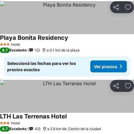
Compartir
Añ
Playa Bonita Residency
Hotel
3 Estrellas
8,7
Excelente
12
a 0.1 km de la playa
Seleccioná las fechas para ver los
Ver precios
precios exactos
Compartir
Añ
LTH Las Terrenas Hotel
Hotel
3 Estrellas
8,7
Excelente
42
a 2.6 km de: Centro de la ciudad