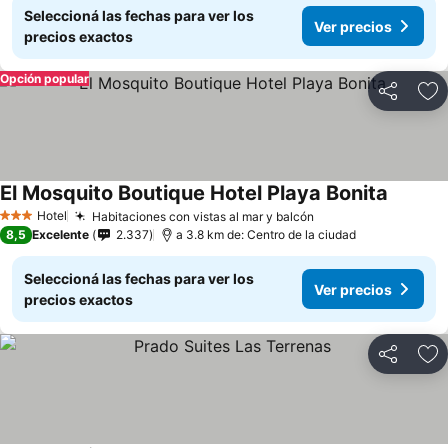
Seleccioná las fechas para ver los
Ver precios
precios exactos
Opción popular
Compartir
Añ
El Mosquito Boutique Hotel Playa Bonita
Hotel
Habitaciones con vistas al mar y balcón
3 Estrellas
8,5
Excelente
2.337
a 3.8 km de: Centro de la ciudad
Seleccioná las fechas para ver los
Ver precios
precios exactos
Compartir
Añ