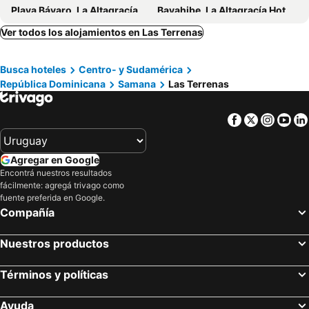
Playa Bávaro, La Altagracía Hoteles
Bayahibe, La Altagracía Hoteles
Puerto Plata, Puerto Plata Hoteles
San Rafael del Yuma, La Altagracía Hoteles
Ver todos los alojamientos en Las Terrenas
Santo Domingo, Distrito Nacional Hoteles
Busca hoteles
Centro- y Sudamérica
República Dominicana
Samana
Las Terrenas
Facebook
Twitter
Insta
Yo
Agregar en Google
Encontrá nuestros resultados
fácilmente: agregá trivago como
fuente preferida en Google.
Compañía
Nuestros productos
Términos y políticas
Ayuda