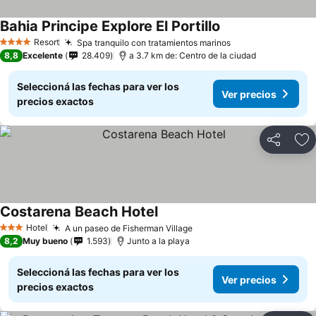
Bahia Principe Explore El Portillo
Resort
Spa tranquilo con tratamientos marinos
4 Estrellas
8,8
Excelente
28.409
a 3.7 km de: Centro de la ciudad
Seleccioná las fechas para ver los
Ver precios
precios exactos
Compartir
Añ
Costarena Beach Hotel
Hotel
A un paseo de Fisherman Village
3 Estrellas
8,2
Muy bueno
1.593
Junto a la playa
Seleccioná las fechas para ver los
Ver precios
precios exactos