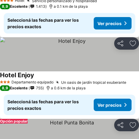
Hotel
Servicio personalizado y hospitalidad
4 Estrellas
8,9
Excelente
1.413
a 0.1 km de la playa
Seleccioná las fechas para ver los
Ver precios
precios exactos
Compartir
Añ
Hotel Enjoy
Departamento equipado
Un oasis de jardín tropical exuberante
3 Estrellas
8,9
Excelente
755
a 0.6 km de la playa
Seleccioná las fechas para ver los
Ver precios
precios exactos
Opción popular
Compartir
Añ