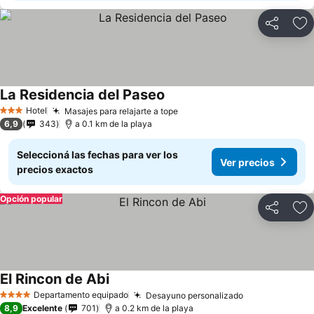
Compartir
Añ
La Residencia del Paseo
Hotel
Masajes para relajarte a tope
3 Estrellas
6,9
343
a 0.1 km de la playa
Seleccioná las fechas para ver los
Ver precios
precios exactos
Opción popular
Compartir
Añ
El Rincon de Abi
Departamento equipado
Desayuno personalizado
4 Estrellas
8,9
Excelente
701
a 0.2 km de la playa