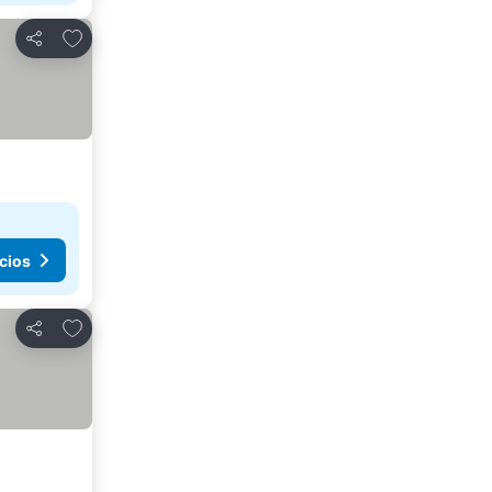
Añadir a favoritos
Compartir
cios
Añadir a favoritos
Compartir