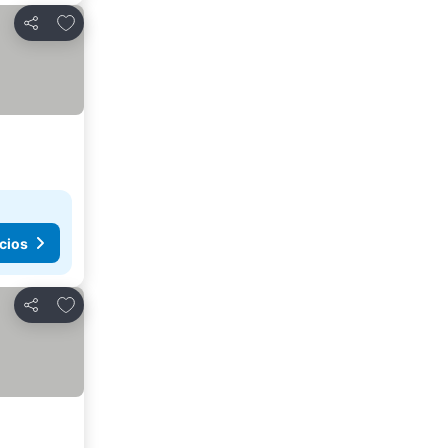
Añadir a favoritos
Compartir
cios
Añadir a favoritos
Compartir