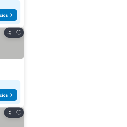
cios
Añadir a favoritos
Compartir
cios
Añadir a favoritos
Compartir