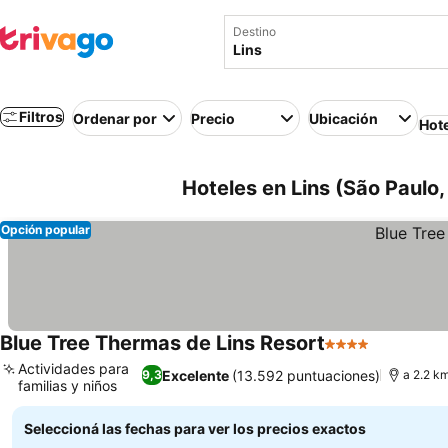
Destino
Filtros
Ordenar por
Precio
Ubicación
Hot
Hoteles en Lins (São Paulo, 
Opción popular
Blue Tree Thermas de Lins Resort
4 Estrellas
Actividades para
Excelente
(13.592 puntuaciones)
9,3
a 2.2 km
familias y niños
Seleccioná las fechas para ver los precios exactos