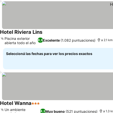
Hotel Riviera Lins
Piscina exterior
Excelente
(1.082 puntuaciones)
8,6
a 2.1 km
abierta todo el año
Seleccioná las fechas para ver los precios exactos
Hotel Wanna
3 Estrellas
Un ambiente
Muy bueno
(521 puntuaciones)
8,2
a 1.3 k