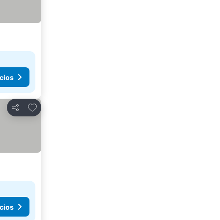
cios
Añadir a favoritos
Compartir
cios