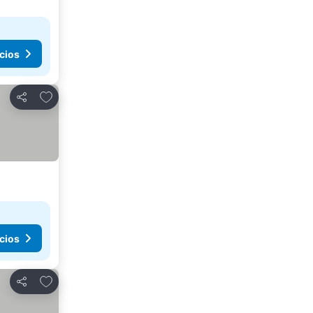
cios
Añadir a favoritos
Compartir
cios
Añadir a favoritos
Compartir