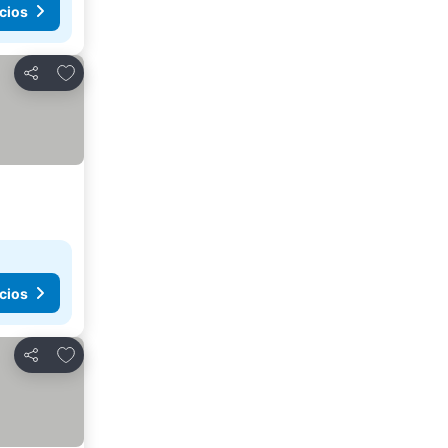
cios
Añadir a favoritos
Compartir
cios
Añadir a favoritos
Compartir