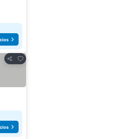
cios
Añadir a favoritos
Compartir
cios