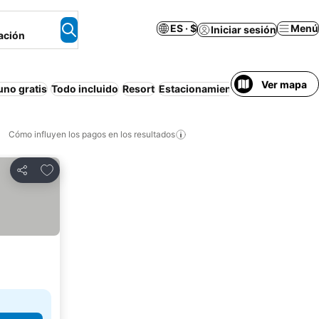
ES · $
Menú
Iniciar sesión
ación
Ver mapa
no gratis
Todo incluido
Resort
Estacionamiento
Piscina
Mascot
Cómo influyen los pagos en los resultados
Añadir a favoritos
Compartir