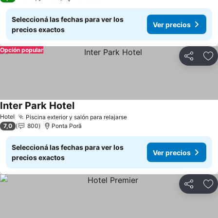
Seleccioná las fechas para ver los
Ver precios
precios exactos
Opción popular
Compartir
Añ
Inter Park Hotel
Hotel
Piscina exterior y salón para relajarse
7,0
800
Ponta Porã
Seleccioná las fechas para ver los
Ver precios
precios exactos
Compartir
Añ