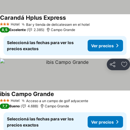
Carandá Hplus Express
Hotel
Bar y tienda de delicatessen en el hotel
3 Estrellas
8,5
Excelente
2.385
Campo Grande
Seleccioná las fechas para ver los
Ver precios
precios exactos
Compartir
Añ
ibis Campo Grande
Hotel
Acceso a un campo de golf adyacente
3 Estrellas
7,7
Bueno
4.688
Campo Grande
Seleccioná las fechas para ver los
Ver precios
precios exactos