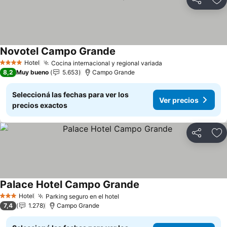
Compartir
Añ
Novotel Campo Grande
Hotel
Cocina internacional y regional variada
4 Estrellas
8,2
Muy bueno
5.653
Campo Grande
Seleccioná las fechas para ver los
Ver precios
precios exactos
Compartir
Añ
Palace Hotel Campo Grande
Hotel
Parking seguro en el hotel
3 Estrellas
7,4
1.278
Campo Grande