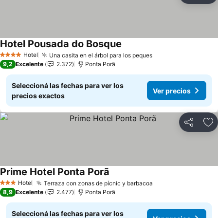
Hotel Pousada do Bosque
Hotel
Una casita en el árbol para los peques
4 Estrellas
9,2
Excelente
2.372
Ponta Porã
Seleccioná las fechas para ver los
Ver precios
precios exactos
Compartir
Añ
Prime Hotel Ponta Porã
Hotel
Terraza con zonas de pícnic y barbacoa
3 Estrellas
8,9
Excelente
2.477
Ponta Porã
Seleccioná las fechas para ver los