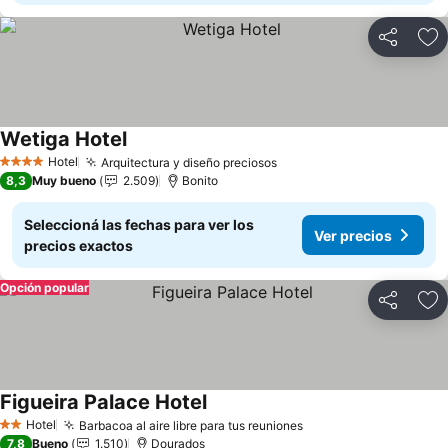
Compartir
Añ
Wetiga Hotel
Hotel
Arquitectura y diseño preciosos
4 Estrellas
8,3
Muy bueno
2.509
Bonito
Seleccioná las fechas para ver los
Ver precios
precios exactos
Opción popular
Compartir
Añ
Figueira Palace Hotel
Hotel
Barbacoa al aire libre para tus reuniones
2 Estrellas
7,8
Bueno
1.510
Dourados