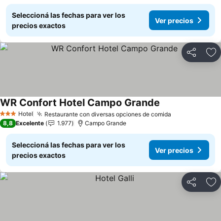
Seleccioná las fechas para ver los
Ver precios
precios exactos
Compartir
Añ
WR Confort Hotel Campo Grande
Hotel
Restaurante con diversas opciones de comida
3 Estrellas
8,8
Excelente
1.977
Campo Grande
Seleccioná las fechas para ver los
Ver precios
precios exactos
Compartir
Añ