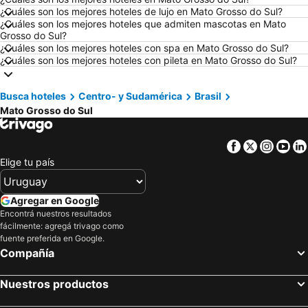
Hoteles en Ámsterdam
Hoteles en Foz de Iguazú
¿Cuáles son los mejores hoteles de lujo en Mato Grosso do Sul?
¿Cuáles son los mejores hoteles que admiten mascotas en Mato
Hoteles en Maragogi
Hoteles en Punta del Diablo
Grosso do Sul?
Hoteles en Brasil
Hoteles en Maldonado
¿Cuáles son los mejores hoteles con spa en Mato Grosso do Sul?
¿Cuáles son los mejores hoteles con pileta en Mato Grosso do Sul?
Hoteles en Uruguay
Hoteles en Departamento de Colonia
Hoteles en Argentina
Hoteles en Mallorca
Busca hoteles
Centro- y Sudamérica
Brasil
Hoteles en Rocha
Hoteles en España
Mato Grosso do Sul
Hoteles en Asturias
Hoteles en Asunción
Hoteles en Salto
Hoteles en Isla Samana
Facebook
Twitter
Insta
Yo
Elige tu país
Hoteles en Bahamas
Hoteles en República Dominicana
Hoteles en Colombia
Hoteles en Corea del Sur
Agregar en Google
Hoteles en Lanzarote
Hoteles en Alaska
Encontrá nuestros resultados
Hoteles en Curazao
fácilmente: agregá trivago como
fuente preferida en Google.
Compañía
Nuestros productos