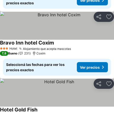
Ver precios
precios exactos
Compartir
Añ
Bravo Inn hotel Coxim
Hotel
Alojamiento que acepta mascotas
3 Estrellas
7,8
Bueno
231
Coxim
Seleccioná las fechas para ver los
Ver precios
precios exactos
Compartir
Añ
Hotel Gold Fish