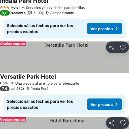
Indaiá Park Hotel
Hotel
Servicios y actividades para familias
3 Estrellas
9,0
Excelente
5.190
Campo Grande
Seleccioná las fechas para ver los
Ver precios
precios exactos
Opción popular
Compartir
Añ
Versatile Park Hotel
Hotel
Una piscina al aire libre para refrescarte
7,4
432
Ponta Porã
Seleccioná las fechas para ver los
Ver precios
precios exactos
Opción popular
Compartir
Añ