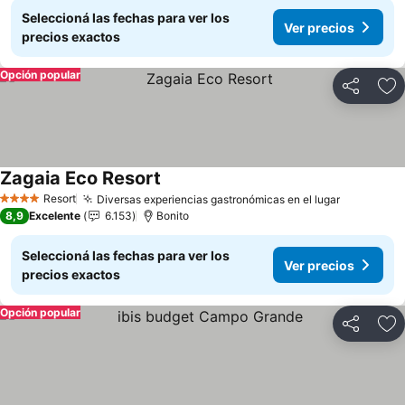
Seleccioná las fechas para ver los
Ver precios
precios exactos
Opción popular
Compartir
Añ
Zagaia Eco Resort
Resort
Diversas experiencias gastronómicas en el lugar
4 Estrellas
8,9
Excelente
6.153
Bonito
Seleccioná las fechas para ver los
Ver precios
precios exactos
Opción popular
Compartir
Añ