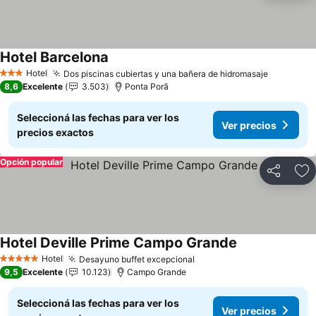
Hotel Barcelona
Hotel
Dos piscinas cubiertas y una bañera de hidromasaje
3 Estrellas
8,6
Excelente
3.503
Ponta Porã
Seleccioná las fechas para ver los
Ver precios
precios exactos
Opción popular
Compartir
Añ
Hotel Deville Prime Campo Grande
Hotel
Desayuno buffet excepcional
5 Estrellas
9,5
Excelente
10.123
Campo Grande
Seleccioná las fechas para ver los
Ver precios