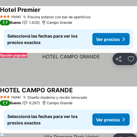
Hotel Premier
Hotel
Piscina exterior con bar de aperitivos
3 Estrellas
7,7
Bueno
1.425
Campo Grande
Seleccioná las fechas para ver los
Ver precios
precios exactos
Opción popular
Compartir
Añ
HOTEL CAMPO GRANDE
Hotel
Diseño moderno y recién renovado
3 Estrellas
7,7
Bueno
6.267
Campo Grande
Seleccioná las fechas para ver los
Ver precios
precios exactos