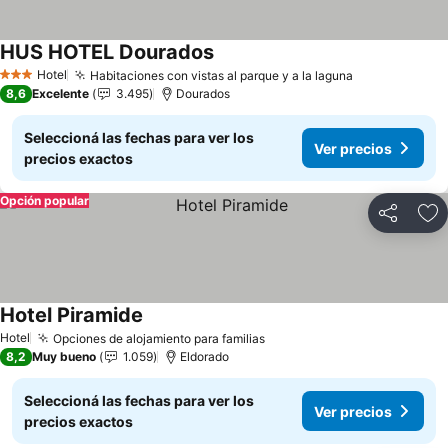
HUS HOTEL Dourados
Hotel
Habitaciones con vistas al parque y a la laguna
3 Estrellas
8,6
Excelente
3.495
Dourados
Seleccioná las fechas para ver los
Ver precios
precios exactos
Opción popular
Compartir
Añ
Hotel Piramide
Hotel
Opciones de alojamiento para familias
8,2
Muy bueno
1.059
Eldorado
Seleccioná las fechas para ver los
Ver precios
precios exactos