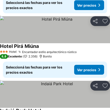
Seleccioná las fechas para ver los
Ver precios
precios exactos
Compartir
Añ
Hotel Pirá Miúna
Hotel
Encantador estilo arquitectónico rústico
3 Estrellas
8,8
Excelente
2.356
Bonito
Seleccioná las fechas para ver los
Ver precios
precios exactos
Compartir
Añ