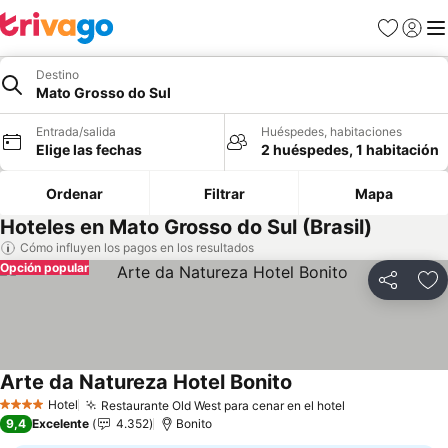
Favoritos
Iniciar 
Me
Destino
Mato Grosso do Sul
Entrada/salida
Huéspedes, habitaciones
Elige las fechas
2 huéspedes, 1 habitación
Ordenar
Filtrar
Mapa
Hoteles en Mato Grosso do Sul (Brasil)
Cómo influyen los pagos en los resultados
Opción popular
Compartir
Añ
Arte da Natureza Hotel Bonito
Hotel
Restaurante Old West para cenar en el hotel
4 Estrellas
9,4
Excelente
4.352
Bonito