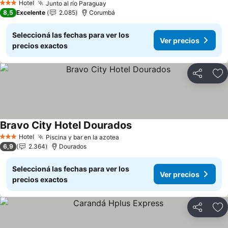
Hotel
Junto al río Paraguay
3 Estrellas
8,5
Excelente
2.085
Corumbá
Seleccioná las fechas para ver los
Ver precios
precios exactos
Compartir
Añ
Bravo City Hotel Dourados
Hotel
Piscina y bar en la azotea
3 Estrellas
6,9
2.364
Dourados
Seleccioná las fechas para ver los
Ver precios
precios exactos
Compartir
Añ