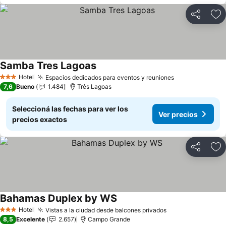
Compartir
Añ
Samba Tres Lagoas
Hotel
Espacios dedicados para eventos y reuniones
3 Estrellas
7,6
Bueno
1.484
Três Lagoas
Seleccioná las fechas para ver los
Ver precios
precios exactos
Compartir
Añ
Bahamas Duplex by WS
Hotel
Vistas a la ciudad desde balcones privados
3 Estrellas
8,5
Excelente
2.657
Campo Grande