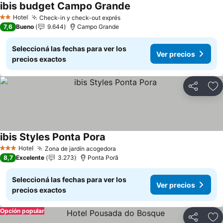
ibis budget Campo Grande
Hotel
Check-in y check-out exprés
2 Estrellas
7,6
Bueno
9.644
Campo Grande
Seleccioná las fechas para ver los
Ver precios
precios exactos
Compartir
Añ
ibis Styles Ponta Pora
Hotel
Zona de jardín acogedora
3 Estrellas
8,7
Excelente
3.273
Ponta Porã
Seleccioná las fechas para ver los
Ver precios
precios exactos
Opción popular
Compartir
Añ