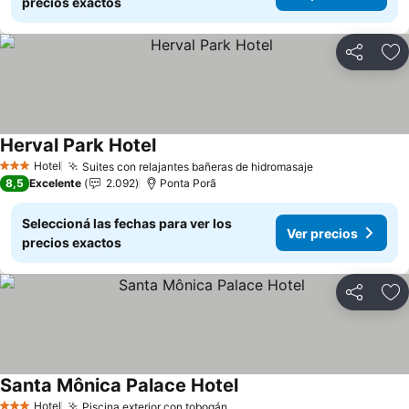
precios exactos
Compartir
Añ
Herval Park Hotel
Hotel
Suites con relajantes bañeras de hidromasaje
3 Estrellas
8,5
Excelente
2.092
Ponta Porã
Seleccioná las fechas para ver los
Ver precios
precios exactos
Compartir
Añ
Santa Mônica Palace Hotel
Hotel
Piscina exterior con tobogán