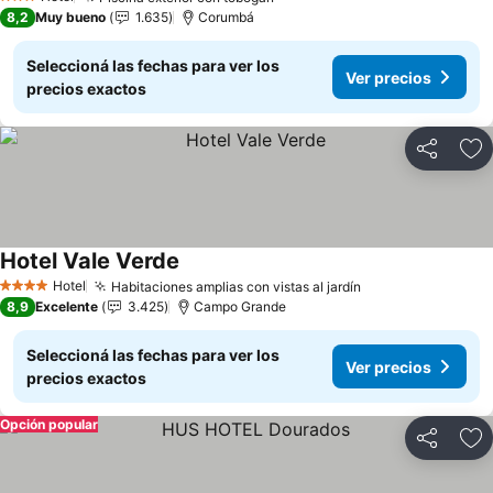
3 Estrellas
8,2
Muy bueno
1.635
Corumbá
Seleccioná las fechas para ver los
Ver precios
precios exactos
Compartir
Añ
Hotel Vale Verde
Hotel
Habitaciones amplias con vistas al jardín
4 Estrellas
8,9
Excelente
3.425
Campo Grande
Seleccioná las fechas para ver los
Ver precios
precios exactos
Opción popular
Compartir
Añ