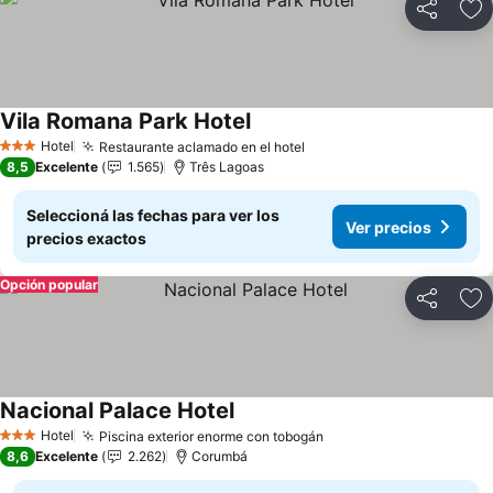
Compartir
Añ
Vila Romana Park Hotel
Hotel
Restaurante aclamado en el hotel
3 Estrellas
8,5
Excelente
1.565
Três Lagoas
Seleccioná las fechas para ver los
Ver precios
precios exactos
Opción popular
Compartir
Añ
Nacional Palace Hotel
Hotel
Piscina exterior enorme con tobogán
3 Estrellas
8,6
Excelente
2.262
Corumbá