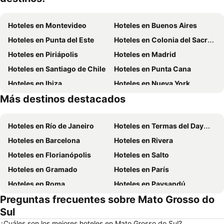
Hoteles en Montevideo
Hoteles en Buenos Aires
Hoteles en Punta del Este
Hoteles en Colonia del Sacramento
Hoteles en Piriápolis
Hoteles en Madrid
Hoteles en Santiago de Chile
Hoteles en Punta Cana
Hoteles en Ibiza
Hoteles en Nueva York
Más destinos destacados
Hoteles en Isla de Miconos
Hoteles en Aruba
Hoteles en Río de Janeiro
Hoteles en Termas del Dayman
Hoteles en Barcelona
Hoteles en Rivera
Hoteles en Florianópolis
Hoteles en Salto
Hoteles en Gramado
Hoteles en París
Hoteles en Roma
Hoteles en Paysandú
Preguntas frecuentes sobre Mato Grosso do
Hoteles en San Carlos de Bariloche
Hoteles en Chuy
Sul
Hoteles en Maceió
Hoteles en Conil de la Frontera
¿Cuáles son los mejores hoteles en Mato Grosso do Sul?