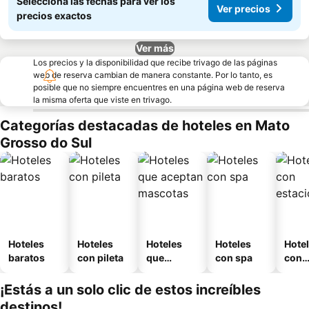
Seleccioná las fechas para ver los
Ver precios
precios exactos
Ver más
Los precios y la disponibilidad que recibe trivago de las páginas
web de reserva cambian de manera constante. Por lo tanto, es
posible que no siempre encuentres en una página web de reserva
la misma oferta que viste en trivago.
Categorías destacadas de hoteles en Mato
Grosso do Sul
Hoteles
Hoteles
Hoteles
Hoteles
Hote
baratos
con pileta
que
con spa
con
aceptan
esta
mascotas
mien
¡Estás a un solo clic de estos increíbles
destinos!