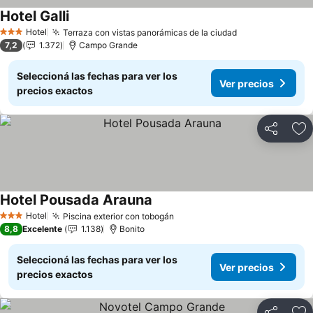
Hotel Galli
Hotel
Terraza con vistas panorámicas de la ciudad
3 Estrellas
7,2
1.372
Campo Grande
Seleccioná las fechas para ver los
Ver precios
precios exactos
Compartir
Añ
Hotel Pousada Arauna
Hotel
Piscina exterior con tobogán
3 Estrellas
8,8
Excelente
1.138
Bonito
Seleccioná las fechas para ver los
Ver precios
precios exactos