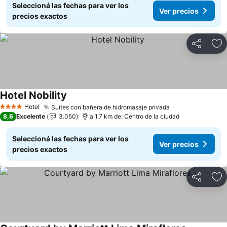
Seleccioná las fechas para ver los
Ver precios
precios exactos
Compartir
Añ
Hotel Nobility
Hotel
Suites con bañera de hidromasaje privada
4 Estrellas
8,6
Excelente
3.050
a 1.7 km de: Centro de la ciudad
Seleccioná las fechas para ver los
Ver precios
precios exactos
Compartir
Añ