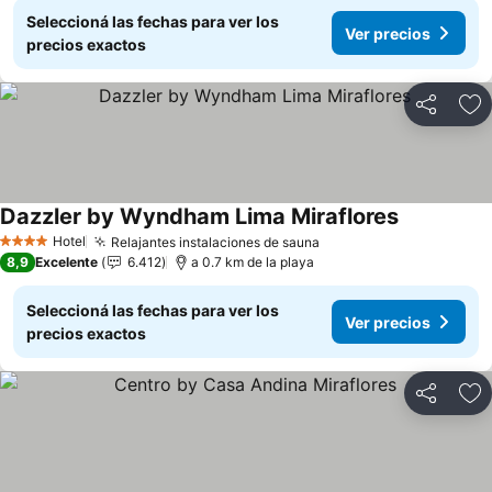
Seleccioná las fechas para ver los
Ver precios
precios exactos
Compartir
Añ
Dazzler by Wyndham Lima Miraflores
Hotel
Relajantes instalaciones de sauna
4 Estrellas
8,9
Excelente
6.412
a 0.7 km de la playa
Seleccioná las fechas para ver los
Ver precios
precios exactos
Compartir
Añ