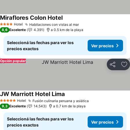
Miraflores Colon Hotel
Hotel
Habitaciones con vistas al mar
4 Estrellas
8,6
Excelente
4.391
a 0.5 km de la playa
Seleccioná las fechas para ver los
Ver precios
precios exactos
Opción popular
Compartir
Añ
JW Marriott Hotel Lima
Hotel
Fusión culinaria peruana y asiática
5 Estrellas
9,3
Excelente
14.543
a 0.7 km de la playa
Seleccioná las fechas para ver los
Ver precios
precios exactos