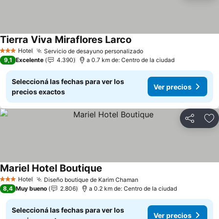
Tierra Viva Miraflores Larco
Hotel
Servicio de desayuno personalizado
3 Estrellas
9,1
Excelente
4.390
a 0.7 km de: Centro de la ciudad
Seleccioná las fechas para ver los
Ver precios
precios exactos
Compartir
Añ
Mariel Hotel Boutique
Hotel
Diseño boutique de Karim Chaman
3 Estrellas
8,4
Muy bueno
2.806
a 0.2 km de: Centro de la ciudad
Seleccioná las fechas para ver los
Ver precios