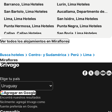
Barranco, Lima Hoteles
Lurin, Lima Hoteles
Holiday Inn Lima Miraflores By Ihg
Hotel Maria Luisa
San Bartolo, Lima Hoteles
Aucallama, Departmento de Lima Hoteles
Hotel El Tambo 2
Hotel Las Palmas
Lima, Lima Hoteles
San Isidro, Lima Hoteles
Tarata Boutique Hotel
Suites Larco 656
Punta Hermosa, Lima Hoteles
Punta Negra, Lima Hoteles
Crowne Plaza Lima By Ihg
Blu Hotel Boutique
Callao, Callao Hoteles
San Borja, Lima Hoteles
Sol de Oro Hotel & Suites
Casa Andina Premium Golf Los Incas
Santiago de Surco, Lima Hoteles
La Perla, Callao Hoteles
Ver todos los alojamientos en Miraflores
Dazzler by Wyndham Lima San Isidro
Cuzco, Cuzco Hoteles
Machu Picchu, Cuzco Hoteles
Busca hoteles
Centro- y Sudamérica
Perú
Lima
Ollantaytambo, Cuzco Hoteles
Nazca, Ica Hoteles
Miraflores
Arequipa, Arequipa Hoteles
Facebook
Twitter
Insta
Yo
Elige tu país
Agregar en Google
Encontrá nuestros resultados
fácilmente: agregá trivago como
fuente preferida en Google.
Compañía