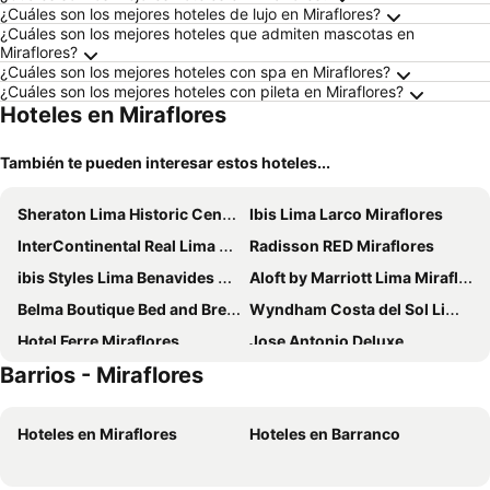
¿Cuáles son los mejores hoteles de lujo en Miraflores?
¿Cuáles son los mejores hoteles que admiten mascotas en
Miraflores?
¿Cuáles son los mejores hoteles con spa en Miraflores?
¿Cuáles son los mejores hoteles con pileta en Miraflores?
Hoteles en Miraflores
También te pueden interesar estos hoteles...
Sheraton Lima Historic Center
Ibis Lima Larco Miraflores
InterContinental Real Lima Miraflores by IHG
Radisson RED Miraflores
ibis Styles Lima Benavides Miraflores
Aloft by Marriott Lima Miraflores
Belma Boutique Bed and Breakfast
Wyndham Costa del Sol Lima Airport
Hotel Ferre Miraflores
Jose Antonio Deluxe
Barrios - Miraflores
Selina Miraflores Lima
AC Hotel by Marriott Lima Miraflores
Hotel Carrera
Palmetto Hotel Business La Perla
Hoteles en Miraflores
Hoteles en Barranco
Centro by Casa Andina Miraflores
INNSiDE by Meliá Lima Miraflores
qema Lima
El Pardo Lima - A DoubleTree by Hilton Hotel