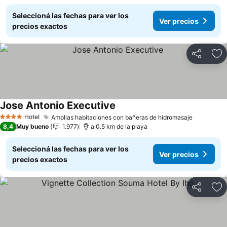
Seleccioná las fechas para ver los
Ver precios
precios exactos
Compartir
Añ
Jose Antonio Executive
Hotel
Amplias habitaciones con bañeras de hidromasaje
4 Estrellas
8,4
Muy bueno
1.977
a 0.5 km de la playa
Seleccioná las fechas para ver los
Ver precios
precios exactos
Compartir
Añ