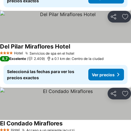
precios exactos
Compartir
Añ
Del Pilar Miraflores Hotel
Hotel
Servicios de spa en el hotel
4 Estrellas
8,7
Excelente
2.409
a 0.1 km de: Centro de la ciudad
Seleccioná las fechas para ver los
Ver precios
precios exactos
Compartir
Añ
El Condado Miraflores
Hotel
Acceso a un relajante jacuzzi