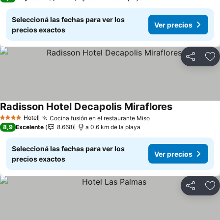
Seleccioná las fechas para ver los
Ver precios
precios exactos
Compartir
Añ
Radisson Hotel Decapolis Miraflores
Hotel
Cocina fusión en el restaurante Miso
4 Estrellas
8,9
Excelente
8.668
a 0.6 km de la playa
Seleccioná las fechas para ver los
Ver precios
precios exactos
Compartir
Añ