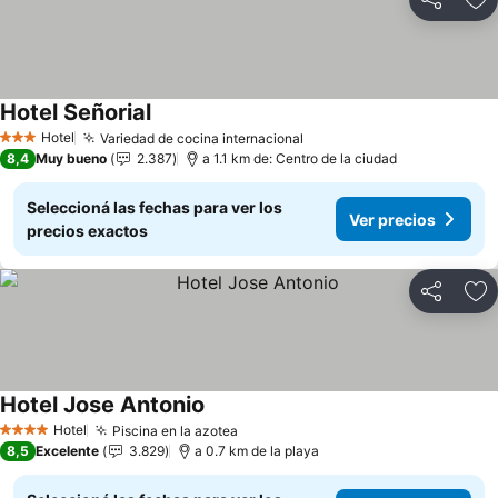
Compartir
Añ
Hotel Señorial
Hotel
Variedad de cocina internacional
3 Estrellas
8,4
Muy bueno
2.387
a 1.1 km de: Centro de la ciudad
Seleccioná las fechas para ver los
Ver precios
precios exactos
Compartir
Añ
Hotel Jose Antonio
Hotel
Piscina en la azotea
4 Estrellas
8,5
Excelente
3.829
a 0.7 km de la playa