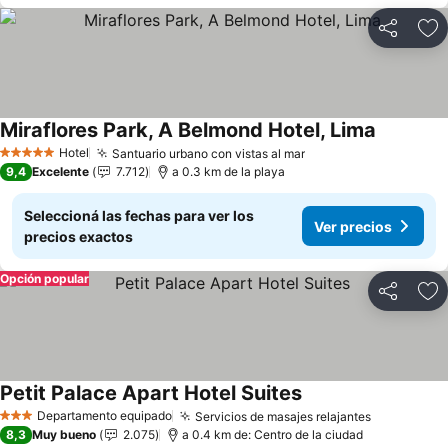
Compartir
Añ
Miraflores Park, A Belmond Hotel, Lima
Hotel
Santuario urbano con vistas al mar
5 Estrellas
9,4
Excelente
7.712
a 0.3 km de la playa
Seleccioná las fechas para ver los
Ver precios
precios exactos
Opción popular
Compartir
Añ
Petit Palace Apart Hotel Suites
Departamento equipado
Servicios de masajes relajantes
3 Estrellas
8,3
Muy bueno
2.075
a 0.4 km de: Centro de la ciudad