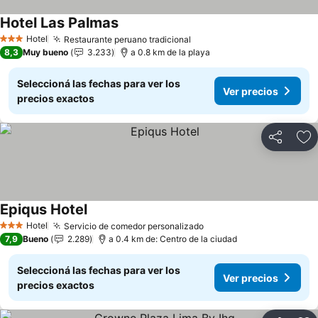
Hotel Las Palmas
Hotel
Restaurante peruano tradicional
3 Estrellas
8,3
Muy bueno
3.233
a 0.8 km de la playa
Seleccioná las fechas para ver los
Ver precios
precios exactos
Compartir
Añ
Epiqus Hotel
Hotel
Servicio de comedor personalizado
3 Estrellas
7,9
Bueno
2.289
a 0.4 km de: Centro de la ciudad
Seleccioná las fechas para ver los
Ver precios
precios exactos