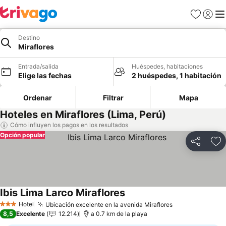
Favoritos
Iniciar 
Me
Destino
Miraflores
Entrada/salida
Huéspedes, habitaciones
Elige las fechas
2 huéspedes, 1 habitación
Ordenar
Filtrar
Mapa
Hoteles en Miraflores (Lima, Perú)
Cómo influyen los pagos en los resultados
Opción popular
Compartir
Añ
Ibis Lima Larco Miraflores
Hotel
Ubicación excelente en la avenida Miraflores
3 Estrellas
8,5
Excelente
12.214
a 0.7 km de la playa