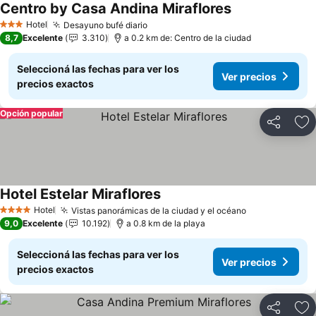
Centro by Casa Andina Miraflores
Hotel
Desayuno bufé diario
3 Estrellas
8,7
Excelente
3.310
a 0.2 km de: Centro de la ciudad
Seleccioná las fechas para ver los
Ver precios
precios exactos
Opción popular
Compartir
Añ
Hotel Estelar Miraflores
Hotel
Vistas panorámicas de la ciudad y el océano
4 Estrellas
9,0
Excelente
10.192
a 0.8 km de la playa
Seleccioná las fechas para ver los
Ver precios
precios exactos
Compartir
Añ