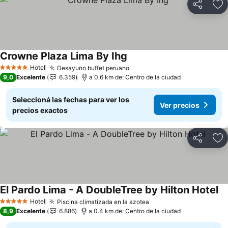
Compartir
Añ
Crowne Plaza Lima By Ihg
Hotel
Desayuno buffet peruano
5 Estrellas
9,0
Excelente
6.359
a 0.6 km de: Centro de la ciudad
Seleccioná las fechas para ver los
Ver precios
precios exactos
Compartir
Añ
El Pardo Lima - A DoubleTree by Hilton Hotel
Hotel
Piscina climatizada en la azotea
5 Estrellas
8,9
Excelente
6.886
a 0.4 km de: Centro de la ciudad