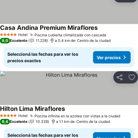
Casa Andina Premium Miraflores
Hotel
Piscina cubierta climatizada con cascada
5 Estrellas
9,0
Excelente
11.228
a 0.4 km de: Centro de la ciudad
Seleccioná las fechas para ver los
Ver precios
precios exactos
Compartir
Añ
Hilton Lima Miraflores
Hotel
Piscina infinita en la azotea con vistas a la ciudad
5 Estrellas
9,4
Excelente
10.328
a 1.1 km de: Centro de la ciudad
Seleccioná las fechas para ver los