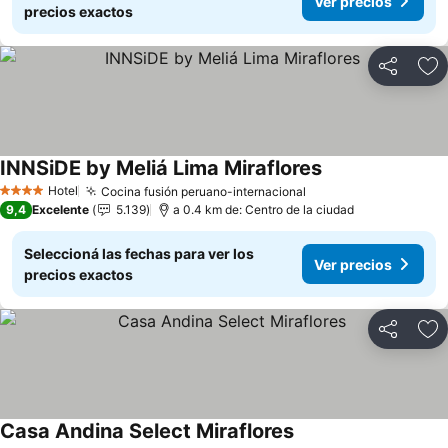
Ver precios
precios exactos
Compartir
Añ
INNSiDE by Meliá Lima Miraflores
Hotel
Cocina fusión peruano-internacional
4 Estrellas
9,4
Excelente
5.139
a 0.4 km de: Centro de la ciudad
Seleccioná las fechas para ver los
Ver precios
precios exactos
Compartir
Añ
Casa Andina Select Miraflores