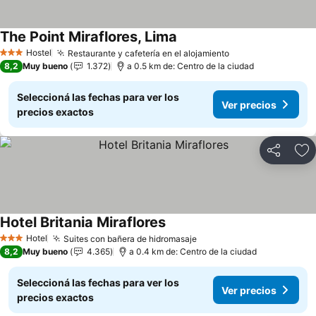
The Point Miraflores, Lima
Hostel
Restaurante y cafetería en el alojamiento
3 Estrellas
8,2
Muy bueno
1.372
a 0.5 km de: Centro de la ciudad
Seleccioná las fechas para ver los
Ver precios
precios exactos
Compartir
Añ
Hotel Britania Miraflores
Hotel
Suites con bañera de hidromasaje
3 Estrellas
8,2
Muy bueno
4.365
a 0.4 km de: Centro de la ciudad
Seleccioná las fechas para ver los
Ver precios
precios exactos