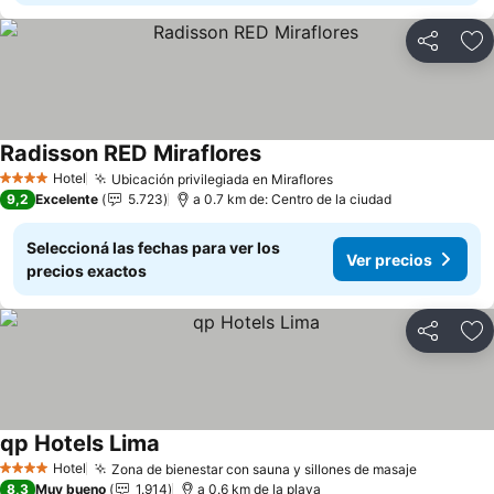
Compartir
Añ
Radisson RED Miraflores
Hotel
Ubicación privilegiada en Miraflores
4 Estrellas
9,2
Excelente
5.723
a 0.7 km de: Centro de la ciudad
Seleccioná las fechas para ver los
Ver precios
precios exactos
Compartir
Añ
qp Hotels Lima
Hotel
Zona de bienestar con sauna y sillones de masaje
4 Estrellas
8,3
Muy bueno
1.914
a 0.6 km de la playa