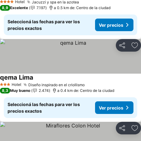
Hotel
Jacuzzi y spa en la azotea
4 Estrellas
8,9
Excelente
7.197
a 0.5 km de: Centro de la ciudad
Seleccioná las fechas para ver los
Ver precios
precios exactos
Compartir
Añ
qema Lima
Hotel
Diseño inspirado en el criollismo
3 Estrellas
8,3
Muy bueno
2.474
a 0.4 km de: Centro de la ciudad
Seleccioná las fechas para ver los
Ver precios
precios exactos
Compartir
Añ