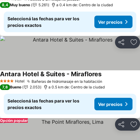
3 Estrellas
8,4
Muy bueno
5.261
a 0.4 km de: Centro de la ciudad
Seleccioná las fechas para ver los
Ver precios
precios exactos
Compartir
Añ
Antara Hotel & Suites - Miraflores
Hotel
Bañeras de hidromasaje en la habitación
4 Estrellas
7,8
Bueno
2.053
a 0.5 km de: Centro de la ciudad
Seleccioná las fechas para ver los
Ver precios
precios exactos
Opción popular
Compartir
Añ