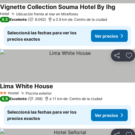
Vignette Collection Souma Hotel By Ihg
Hotel
Ubicación frente al mar en Miraflores
9,5
Excelente
8.062
a 0.9 km de: Centro de la ciudad
Seleccioná las fechas para ver los
Ver precios
precios exactos
Compartir
Añ
Lima White House
Hostel
Piscina exterior
2 Estrellas
8,9
Excelente
268
a 1.1 km de: Centro de la ciudad
Seleccioná las fechas para ver los
Ver precios
precios exactos