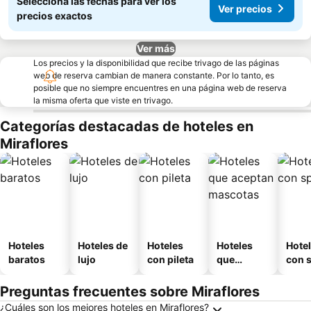
Seleccioná las fechas para ver los
Ver precios
precios exactos
Ver más
Los precios y la disponibilidad que recibe trivago de las páginas
web de reserva cambian de manera constante. Por lo tanto, es
posible que no siempre encuentres en una página web de reserva
la misma oferta que viste en trivago.
Categorías destacadas de hoteles en
Miraflores
Hoteles
Hoteles de
Hoteles
Hoteles
Hote
baratos
lujo
con pileta
que
con 
aceptan
mascotas
Preguntas frecuentes sobre Miraflores
¿Cuáles son los mejores hoteles en Miraflores?