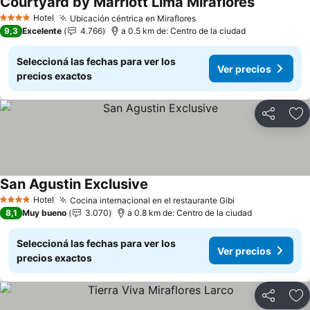
Courtyard by Marriott Lima Miraflores
Hotel
Ubicación céntrica en Miraflores
4 Estrellas
9,3
Excelente
4.766
a 0.5 km de: Centro de la ciudad
Seleccioná las fechas para ver los
Ver precios
precios exactos
Compartir
Añ
San Agustin Exclusive
Hotel
Cocina internacional en el restaurante Gibi
4 Estrellas
8,1
Muy bueno
3.070
a 0.8 km de: Centro de la ciudad
Seleccioná las fechas para ver los
Ver precios
precios exactos
Compartir
Añ