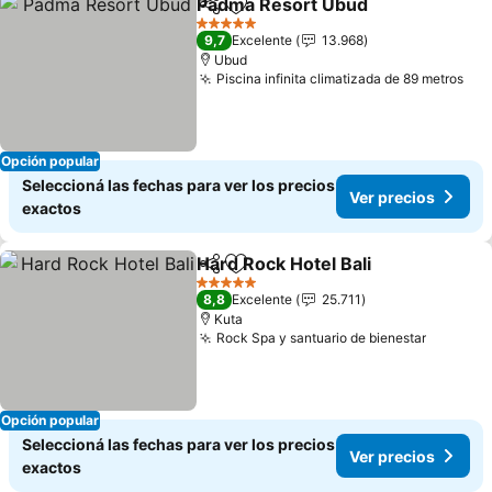
Padma Resort Ubud
Compartir
Añadir a favoritos
Ver pr
5 Estrellas
9,7
Excelente
13.968
Ubud
Piscina infinita climatizada de 89 metros
Ver
Opción popular
Seleccioná las fechas para ver los precios
Ver precios
exactos
Hard Rock Hotel Bali
Compartir
Añadir a favoritos
Ver p
5 Estrellas
8,8
Excelente
25.711
Kuta
Rock Spa y santuario de bienestar
Ver pre
Opción popular
Seleccioná las fechas para ver los precios
Ver precios
exactos