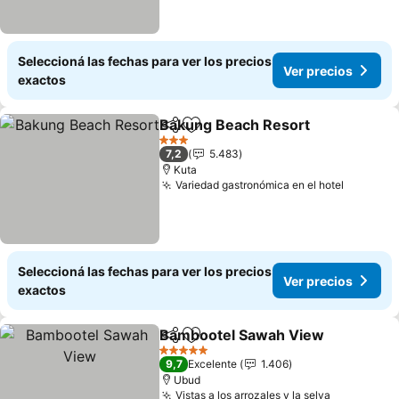
Seleccioná las fechas para ver los precios
Ver precios
exactos
Bakung Beach Resort
Compartir
Añadir a favoritos
Ver 
3 Estrellas
7,2
5.483
Kuta
Variedad gastronómica en el hotel
Ver prec
Seleccioná las fechas para ver los precios
Ver precios
exactos
Bambootel Sawah View
Compartir
Añadir a favoritos
Ve
5 Estrellas
9,7
Excelente
1.406
Ubud
Vistas a los arrozales y la selva
Ver preci