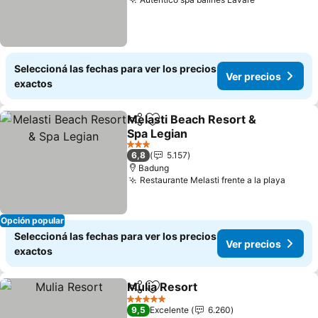
Ver precios
Seleccioná las fechas para ver los precios
Ver precios
exactos
Melasti Beach Resort &
Compartir
Añadir a favoritos
Spa Legian
Ver precios
3 Estrellas
6,8
5.157
Badung
Restaurante Melasti frente a la playa
Ver p
Opción popular
Seleccioná las fechas para ver los precios
Ver precios
exactos
Mulia Resort
Compartir
Añadir a favoritos
Ver precios
5 Estrellas
9,5
Excelente
6.260