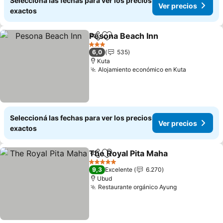
Seleccioná las fechas para ver los precios
Ver precios
exactos
Pesona Beach Inn
Compartir
Añadir a favoritos
Ver prec
3 Estrellas
6,0
535
Kuta
Alojamiento económico en Kuta
Ver preci
Seleccioná las fechas para ver los precios
Ver precios
exactos
The Royal Pita Maha
Compartir
Añadir a favoritos
Ver pr
5 Estrellas
9,3
Excelente
6.270
Ubud
Restaurante orgánico Ayung
Ver precios