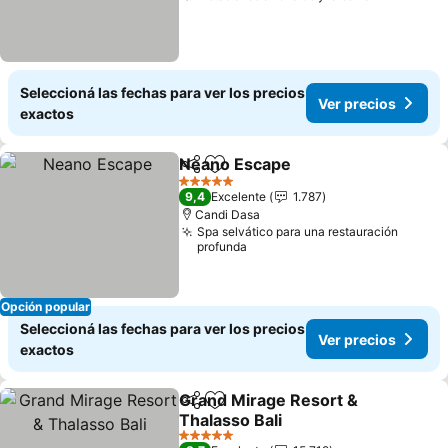
Seleccioná las fechas para ver los precios
Ver precios
exactos
Neano Escape
Compartir
Añadir a favoritos
Ver precios
5 Estrellas
9,4
Excelente
1.787
Candi Dasa
Spa selvático para una restauración
profunda
Opción popular
Seleccioná las fechas para ver los precios
Ver precios
exactos
Grand Mirage Resort &
Compartir
Añadir a favoritos
Thalasso Bali
Ver precios
5 Estrellas