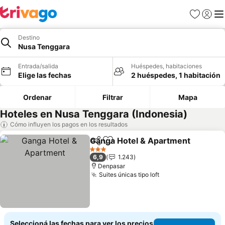
Favoritos
Iniciar 
Me
Destino
Nusa Tenggara
Entrada/salida
Huéspedes, habitaciones
Elige las fechas
2 huéspedes, 1 habitación
Ordenar
Filtrar
Mapa
Hoteles en Nusa Tenggara (Indonesia)
Cómo influyen los pagos en los resultados
Ganga Hotel & Apartment
Compartir
Añadir a favoritos
3 Estrellas
6,9
1.243
Denpasar
Suites únicas tipo loft
Ver precios
Seleccioná las fechas para ver los precios