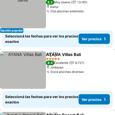
4 Estrellas
8,3
Muy bueno
13.181
Sanur
Dos piscinas exteriores
Ver precios
Opción popular
Seleccioná las fechas para ver los precios
Ver precios
exactos
AYANA Villas Bali
Compartir
Añadir a favoritos
Ver prec
5 Estrellas
9,4
Excelente
6.727
Jimbaran
Doce piscinas diversas
Ver precios
Seleccioná las fechas para ver los precios
Ver precios
exactos