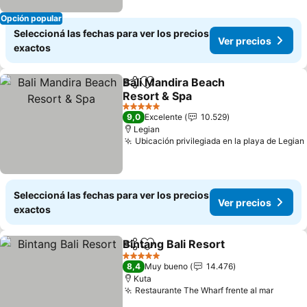
Opción popular
Seleccioná las fechas para ver los precios
Ver precios
exactos
Bali Mandira Beach
Compartir
Añadir a favoritos
Resort & Spa
Ver precios
5 Estrellas
9,0
Excelente
10.529
Legian
Ubicación privilegiada en la playa de Legian
Seleccioná las fechas para ver los precios
Ver precios
exactos
Bintang Bali Resort
Compartir
Añadir a favoritos
Ver pre
5 Estrellas
8,4
Muy bueno
14.476
Kuta
Restaurante The Wharf frente al mar
Ver pr