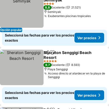
Seminyak
Ver precios
4 Estrellas
8,8
Excelente
21.521
Seminyak
Exuberantes piscinas tropicales
Ver preci
Opción popular
Seleccioná las fechas para ver los precios
Ver precios
exactos
Sheraton Senggigi Beach
Compartir
Añadir a favoritos
Resort
Ver precios
5 Estrellas
8,7
Excelente
8.593
Playa Senggigi
Acceso directo al atardecer en la playa de
Senggigi
Seleccioná las fechas para ver los precios
Ver precios
exactos