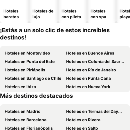
Hoteles
Hoteles de
Hoteles
Hoteles
Hotel
baratos
lujo
con pileta
con spa
play
¡Estás a un solo clic de estos increíbles
destinos!
Hoteles en Montevideo
Hoteles en Buenos Aires
Hoteles en Punta del Este
Hoteles en Colonia del Sacramento
Hoteles en Piriápolis
Hoteles en Río de Janeiro
Hoteles en Santiago de Chile
Hoteles en Punta Cana
Hoteles en Ibiza
Hoteles en Nueva York
Más destinos destacados
Hoteles en Isla de Miconos
Hoteles en Aruba
Hoteles en Madrid
Hoteles en Termas del Dayman
Hoteles en Barcelona
Hoteles en Rivera
Hoteles en Florianópolis
Hoteles en Salto