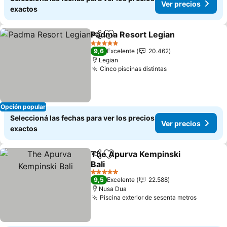
Ver precios
exactos
Padma Resort Legian
Compartir
Añadir a favoritos
Ver p
5 Estrellas
9,6
Excelente
20.462
Legian
Cinco piscinas distintas
Ver precios
Opción popular
Seleccioná las fechas para ver los precios
Ver precios
exactos
The Apurva Kempinski
Compartir
Añadir a favoritos
Bali
Ver precios
5 Estrellas
9,5
Excelente
22.588
Nusa Dua
Piscina exterior de sesenta metros
Ver pre