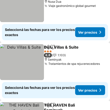
Nusa Dua
Viaje gastronómico global gourmet
Ver pre
Seleccioná las fechas para ver los precios
Ver precios
exactos
Delu Villas & Suite
Compartir
Añadir a favoritos
Ver prec
3 Estrellas
6,8
1.103
Seminyak
Tratamientos de spa rejuvenecedores
Ver p
Seleccioná las fechas para ver los precios
Ver precios
exactos
THE HAVEN Bali
Compartir
Añadir a favoritos