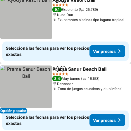
Ayodya Resort Bali
Compartir
Añadir a favoritos
Ver pre
5 Estrellas
9,1
Excelente
25.789
Nusa Dua
Exuberantes piscinas tipo laguna tropical
Ver
Seleccioná las fechas para ver los precios
Ver precios
exactos
Prama Sanur Beach Bali
Compartir
Añadir a favoritos
Ve
5 Estrellas
8,4
Muy bueno
16.158
Denpasar
Zona de juegos acuáticos y club infantil
Ver
Opción popular
Seleccioná las fechas para ver los precios
Ver precios
exactos