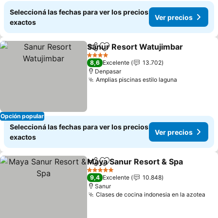
Seleccioná las fechas para ver los precios
Ver precios
exactos
Sanur Resort Watujimbar
Compartir
Añadir a favoritos
V
4 Estrellas
8,6
Excelente
13.702
Denpasar
Amplias piscinas estilo laguna
Ver precio
Opción popular
Seleccioná las fechas para ver los precios
Ver precios
exactos
Maya Sanur Resort & Spa
Compartir
Añadir a favoritos
V
5 Estrellas
9,4
Excelente
10.848
Sanur
Clases de cocina indonesia en la azotea
Ver