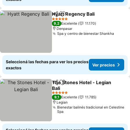
Hyatt Regency Bali
Compartir
Añadir a favoritos
Ver pre
5 Estrellas
9,2
Excelente
11.170
Denpasar
Spa y centro de bienestar Shankha
Ver pre
Seleccioná las fechas para ver los precios
Ver precios
exactos
The Stones Hotel - Legian
Compartir
Añadir a favoritos
Bali
Ver precios
5 Estrellas
9,1
Excelente
11.785
Legian
Bienestar balinés tradicional en Celestine
Spa