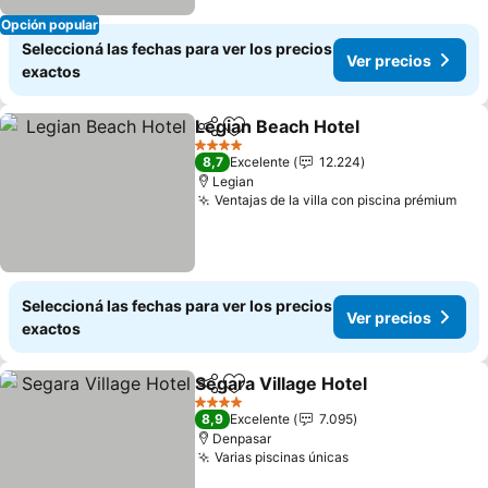
Opción popular
Seleccioná las fechas para ver los precios
Ver precios
exactos
Legian Beach Hotel
Compartir
Añadir a favoritos
Ver pre
4 Estrellas
8,7
Excelente
12.224
Legian
Ventajas de la villa con piscina prémium
Ver
Seleccioná las fechas para ver los precios
Ver precios
exactos
Segara Village Hotel
Compartir
Añadir a favoritos
Ver pr
4 Estrellas
8,9
Excelente
7.095
Denpasar
Varias piscinas únicas
Ver precios