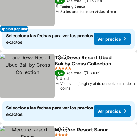
8,7
Excelente
15.719
Tanjung Benoa
Suites premium con vistas al mar
Ver prec
Opción popular
Seleccioná las fechas para ver los precios
Ver precios
exactos
TanaDewa Resort Ubud
Compartir
Añadir a favoritos
Bali by Cross Collection
Ver precios
5 Estrellas
9,4
Excelente
3.016
Ubud
Vistas a la jungla y al río desde la cima de la
colina
Seleccioná las fechas para ver los precios
Ver precios
exactos
Mercure Resort Sanur
Compartir
Añadir a favoritos
Ver