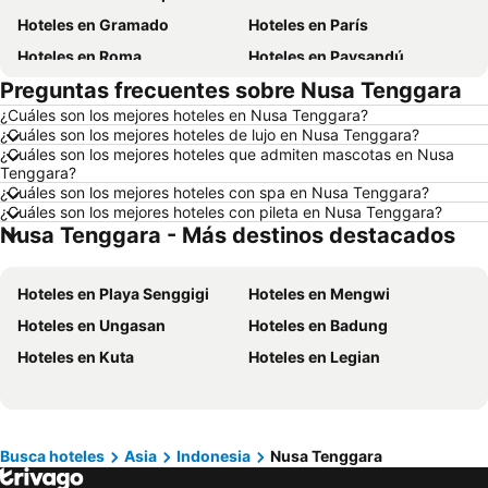
Hoteles en Gramado
Hoteles en París
Hoteles en Roma
Hoteles en Paysandú
Preguntas frecuentes sobre Nusa Tenggara
Hoteles en San Carlos de Bariloche
Hoteles en Chuy
¿Cuáles son los mejores hoteles en Nusa Tenggara?
Hoteles en Maceió
Hoteles en Conil de la Frontera
¿Cuáles son los mejores hoteles de lujo en Nusa Tenggara?
Hoteles en Ámsterdam
Hoteles en Foz de Iguazú
¿Cuáles son los mejores hoteles que admiten mascotas en Nusa
Tenggara?
Hoteles en Maragogi
Hoteles en Punta del Diablo
¿Cuáles son los mejores hoteles con spa en Nusa Tenggara?
¿Cuáles son los mejores hoteles con pileta en Nusa Tenggara?
Hoteles en Brasil
Hoteles en Maldonado
Nusa Tenggara - Más destinos destacados
Hoteles en Uruguay
Hoteles en Departamento de Colonia
Hoteles en Argentina
Hoteles en Mallorca
Hoteles en Playa Senggigi
Hoteles en Mengwi
Hoteles en Rocha
Hoteles en España
Hoteles en Ungasan
Hoteles en Badung
Hoteles en Asturias
Hoteles en Asunción
Hoteles en Kuta
Hoteles en Legian
Hoteles en Salto
Hoteles en Isla Samana
Hoteles en Bahamas
Hoteles en República Dominicana
Hoteles en Colombia
Hoteles en Corea del Sur
Busca hoteles
Asia
Indonesia
Nusa Tenggara
Hoteles en Lanzarote
Hoteles en Alaska