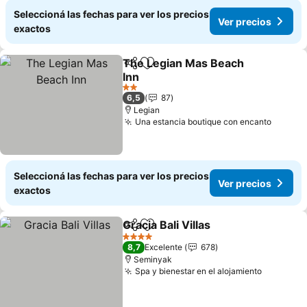
Seleccioná las fechas para ver los precios
Ver precios
exactos
The Legian Mas Beach
Compartir
Añadir a favoritos
Inn
Ver precios
2 Estrellas
6,5
87
Legian
Una estancia boutique con encanto
Ver pr
Seleccioná las fechas para ver los precios
Ver precios
exactos
Gracia Bali Villas
Compartir
Añadir a favoritos
Ver preci
4 Estrellas
8,7
Excelente
678
Seminyak
Spa y bienestar en el alojamiento
Ver prec