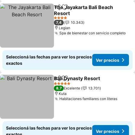
The Jayakarta Bali Beach
Compartir
Añadir a favoritos
Resort
Ver precios
4 Estrellas
7,4
10.343
Legian
Spa de bienestar con servicio completo
Ver 
Seleccioná las fechas para ver los precios
Ver precios
exactos
Bali Dynasty Resort
Compartir
Añadir a favoritos
Ver pr
5 Estrellas
8,7
Excelente
13.701
Kuta
Habitaciones familiares con literas
Ver pre
Seleccioná las fechas para ver los precios
Ver precios
exactos