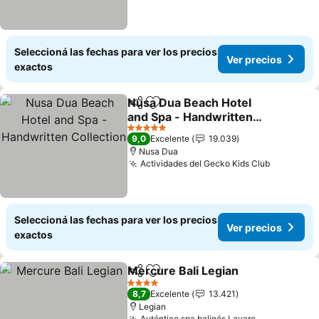
Seleccioná las fechas para ver los precios
Ver precios
exactos
Nusa Dua Beach Hotel
Compartir
Añadir a favoritos
and Spa - Handwritten
Collection
Ver precios
5 Estrellas
9,0
Excelente
19.039
Nusa Dua
Actividades del Gecko Kids Club
Ver prec
Seleccioná las fechas para ver los precios
Ver precios
exactos
Mercure Bali Legian
Compartir
Añadir a favoritos
Ver pr
4 Estrellas
8,7
Excelente
13.421
Legian
Auténtico spa balinés Lavare