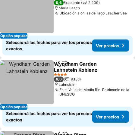
4 Estrellas
8,6
Excelente
2.400
Maria Laach
Ubicación a orillas del lago Laacher See
Ver
Opción popular
Seleccioná las fechas para ver los precios
Ver precios
exactos
Wyndham Garden
Compartir
Añadir a favoritos
Lahnstein Koblenz
Ver precios
4 Estrellas
6,6
9.188
Lahnstein
En el Valle del Medio Rin, Patrimonio de la
UNESCO
Opción popular
Seleccioná las fechas para ver los precios
Ver precios
exactos