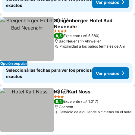
Ver precios
exactos
Steigenberger Hotel Bad
Compartir
Añadir a favoritos
Neuenahr
Ver precios
4 Estrellas
8,5
Excelente
6.380
Bad Neuenahr-Ahrweiler
Proximidad a los baños termales de Ahr
Ver 
Opción popular
Seleccioná las fechas para ver los precios
Ver precios
exactos
Hotel Karl Noss
Compartir
Añadir a favoritos
Ver precio
3 Estrellas
8,4
Excelente
1.017
Cochem
Servicio de alquiler de bicicletas en el hotel
V