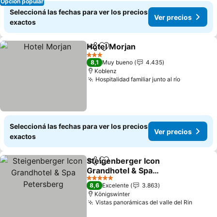
Opción popular
Seleccioná las fechas para ver los precios
Ver precios
exactos
Hotel Morjan
Compartir
Añadir a favoritos
Ver precios
3 Estrellas
8,1
Muy bueno
4.435
Koblenz
Hospitalidad familiar junto al río
Ver preci
Seleccioná las fechas para ver los precios
Ver precios
exactos
Steigenberger Icon
Compartir
Añadir a favoritos
Grandhotel & Spa
Petersberg
Ver precios
5 Estrellas
8,6
Excelente
3.863
Königswinter
Vistas panorámicas del valle del Rin
Ver pr