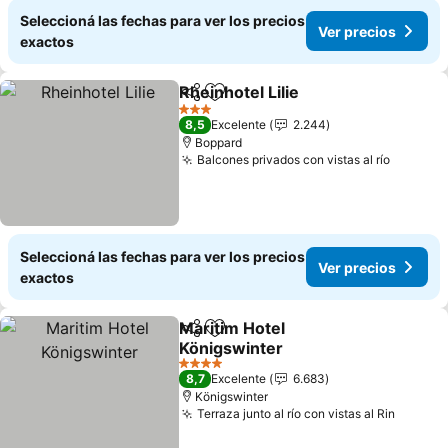
Seleccioná las fechas para ver los precios
Ver precios
exactos
Rheinhotel Lilie
Compartir
Añadir a favoritos
Ver precio
3 Estrellas
8,5
Excelente
2.244
Boppard
Balcones privados con vistas al río
Ver pre
Seleccioná las fechas para ver los precios
Ver precios
exactos
Maritim Hotel
Compartir
Añadir a favoritos
Königswinter
Ver precios
4 Estrellas
8,7
Excelente
6.683
Königswinter
Terraza junto al río con vistas al Rin
Ver pr