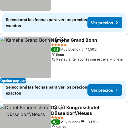
Seleccioná las fechas para ver los precios
Ver precios
exactos
Kameha Grand Bonn
Compartir
Añadir a favoritos
Ver p
5 Estrellas
8,1
Muy bueno
11.505
Bonn
Restaurante japonés con estrella Michelin
Ve
Opción popular
Seleccioná las fechas para ver los precios
Ver precios
exactos
Dorint Kongresshotel
Compartir
Añadir a favoritos
Düsseldorf/Neuss
Ver precios
4 Estrellas
8,3
Muy bueno
13.170
Neuss