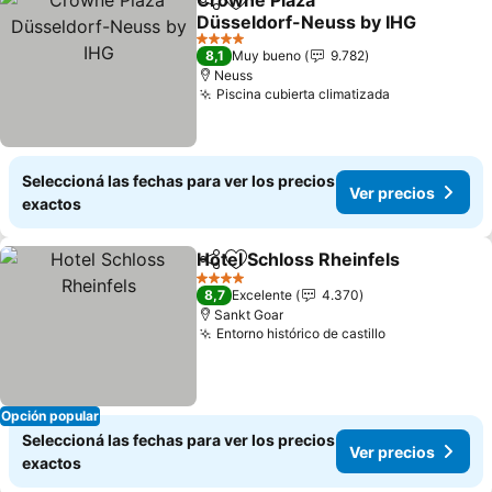
Crowne Plaza
Compartir
Añadir a favoritos
Düsseldorf-Neuss by IHG
Ver precios
4 Estrellas
8,1
Muy bueno
9.782
Neuss
Piscina cubierta climatizada
Ver precios
Seleccioná las fechas para ver los precios
Ver precios
exactos
Hotel Schloss Rheinfels
Compartir
Añadir a favoritos
Ve
4 Estrellas
8,7
Excelente
4.370
Sankt Goar
Entorno histórico de castillo
Ver precios
Opción popular
Seleccioná las fechas para ver los precios
Ver precios
exactos