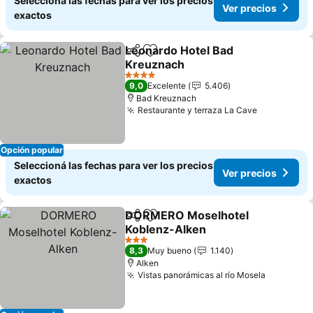
Seleccioná las fechas para ver los precios
Ver precios
exactos
Leonardo Hotel Bad
Compartir
Añadir a favoritos
Kreuznach
Ver precios
4 Estrellas
9,0
Excelente
5.406
Bad Kreuznach
Restaurante y terraza La Cave
Ver precio
Opción popular
Seleccioná las fechas para ver los precios
Ver precios
exactos
DORMERO Moselhotel
Compartir
Añadir a favoritos
Koblenz-Alken
Ver precios
3 Estrellas
8,3
Muy bueno
1.140
Alken
Vistas panorámicas al río Mosela
Ver prec