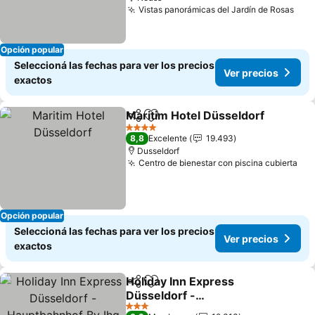
Vistas panorámicas del Jardín de Rosas
Ver
Opción popular
Seleccioná las fechas para ver los precios
Ver precios
exactos
Maritim Hotel Düsseldorf
Compartir
Añadir a favoritos
V
4 Estrellas
8,8
Excelente
19.493
Dusseldorf
Centro de bienestar con piscina cubierta
Ver
Opción popular
Seleccioná las fechas para ver los precios
Ver precios
exactos
Holiday Inn Express
Compartir
Añadir a favoritos
Düsseldorf -
Hauptbahnhof By Ihg
Ver precios
3 Estrellas