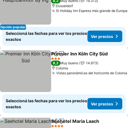
8,2
Muy bueno
19.313
Dusseldorf
El Holiday Inn Express más grande de Europa
Opción popular
Seleccioná las fechas para ver los precios
Ver precios
exactos
Premier Inn Köln City Süd
Compartir
Añadir a favoritos
3 Estrellas
8,2
Muy bueno
14.673
Colonia
Vistas panorámicas del horizonte de Colonia
Seleccioná las fechas para ver los precios
Ver precios
exactos
Seehotel Maria Laach
Compartir
Añadir a favoritos
Ver 