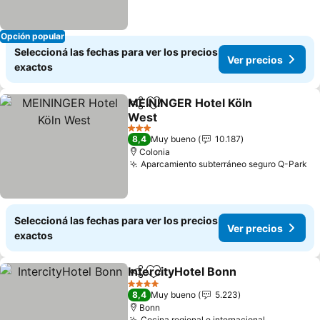
Opción popular
Seleccioná las fechas para ver los precios
Ver precios
exactos
MEININGER Hotel Köln
Compartir
Añadir a favoritos
West
Ver precios
3 Estrellas
8,4
Muy bueno
10.187
Colonia
Aparcamiento subterráneo seguro Q-Park
Ve
Seleccioná las fechas para ver los precios
Ver precios
exactos
IntercityHotel Bonn
Compartir
Añadir a favoritos
Ver pr
4 Estrellas
8,4
Muy bueno
5.223
Bonn
Cocina regional e internacional