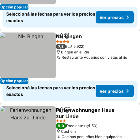
Opción popular
Seleccioná las fechas para ver los precios
Ver precios
exactos
NH Bingen
Compartir
Añadir a favoritos
Ver precios
4 Estrellas
7,3
5.922
Bingen en el Rin
Restaurante Aquarius con vistas al río
Ver p
Opción popular
Seleccioná las fechas para ver los precios
Ver precios
exactos
Ferienwohnungen Haus
Compartir
Añadir a favoritos
zur Linde
Ver precios
3 Estrellas
9,0
Excelente
50
Cochem
Cocinas pequeñas bien equipadas
Ver pre