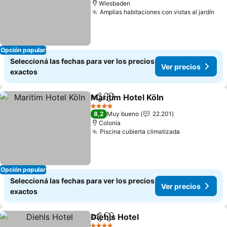
Wiesbaden
Amplias habitaciones con vistas al jardín
Ver
Opción popular
Seleccioná las fechas para ver los precios
Ver precios
exactos
Maritim Hotel Köln
Compartir
Añadir a favoritos
Ver pre
4 Estrellas
8,2
Muy bueno
22.201
Colonia
Piscina cubierta climatizada
Ver precios
Opción popular
Seleccioná las fechas para ver los precios
Ver precios
exactos
Diehls Hotel
Compartir
Añadir a favoritos
Ver precios