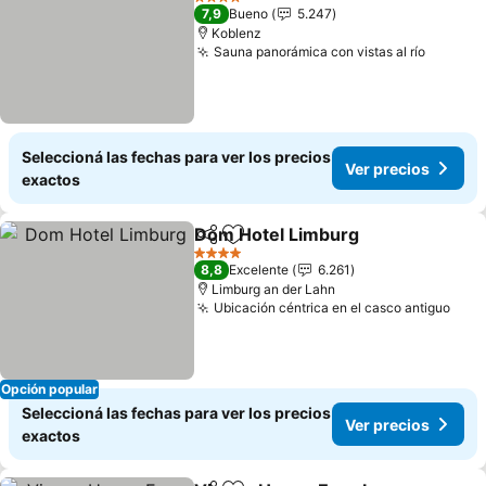
4 Estrellas
7,9
Bueno
5.247
Koblenz
Sauna panorámica con vistas al río
Ver pre
Seleccioná las fechas para ver los precios
Ver precios
exactos
Dom Hotel Limburg
Compartir
Añadir a favoritos
Ver pr
4 Estrellas
8,8
Excelente
6.261
Limburg an der Lahn
Ubicación céntrica en el casco antiguo
Ver 
Opción popular
Seleccioná las fechas para ver los precios
Ver precios
exactos