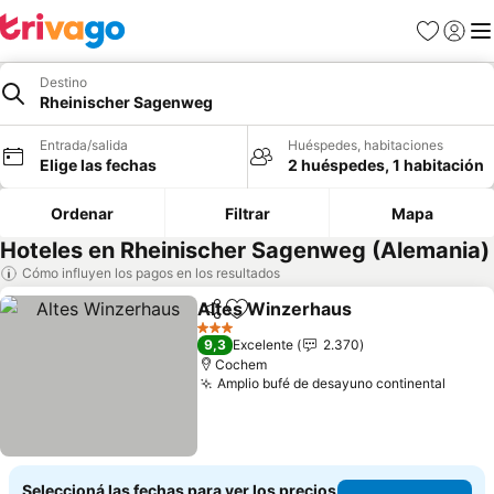
Favoritos
Iniciar 
Me
Destino
Rheinischer Sagenweg
Entrada/salida
Huéspedes, habitaciones
Elige las fechas
2 huéspedes, 1 habitación
Ordenar
Filtrar
Mapa
Hoteles en Rheinischer Sagenweg (Alemania)
Cómo influyen los pagos en los resultados
Altes Winzerhaus
Compartir
Añadir a favoritos
Ver prec
3 Estrellas
9,3
Excelente
2.370
Cochem
Amplio bufé de desayuno continental
Ver p
Seleccioná las fechas para ver los precios