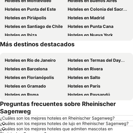
Hoteles en Montevideo
Hoteles en Buenos Aires
Hoteles en Punta del Este
Hoteles en Colonia del Sacramento
Hoteles en Piriápolis
Hoteles en Madrid
Hoteles en Santiago de Chile
Hoteles en Punta Cana
Hoteles en Ibiza
Hoteles en Nueva York
Más destinos destacados
Hoteles en Aruba
Hoteles en Brasil
Hoteles en Río de Janeiro
Hoteles en Termas del Dayman
Hoteles en Barcelona
Hoteles en Rivera
Hoteles en Florianópolis
Hoteles en Salto
Hoteles en Gramado
Hoteles en París
Hoteles en Roma
Hoteles en Paysandú
Preguntas frecuentes sobre Rheinischer
Hoteles en San Carlos de Bariloche
Hoteles en Chuy
Sagenweg
Hoteles en Maceió
Hoteles en Conil de la Frontera
¿Cuáles son los mejores hoteles en Rheinischer Sagenweg?
Hoteles en Ámsterdam
Hoteles en Foz de Iguazú
¿Cuáles son los mejores hoteles de lujo en Rheinischer Sagenweg?
¿Cuáles son los mejores hoteles que admiten mascotas en
Hoteles en Maragogi
Hoteles en Punta del Diablo