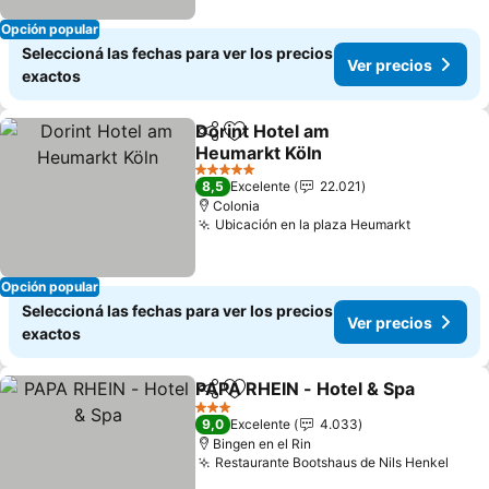
Opción popular
Seleccioná las fechas para ver los precios
Ver precios
exactos
Dorint Hotel am
Compartir
Añadir a favoritos
Heumarkt Köln
Ver precios
5 Estrellas
8,5
Excelente
22.021
Colonia
Ubicación en la plaza Heumarkt
Ver preci
Opción popular
Seleccioná las fechas para ver los precios
Ver precios
exactos
PAPA RHEIN - Hotel & Spa
Compartir
Añadir a favoritos
3 Estrellas
9,0
Excelente
4.033
Bingen en el Rin
Restaurante Bootshaus de Nils Henkel
Ver 