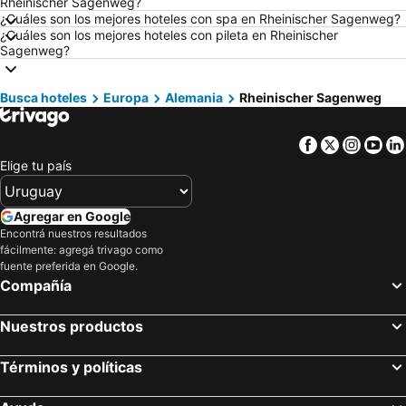
Rheinischer Sagenweg?
Hoteles en Isla de Miconos
Hoteles en Maldonado
¿Cuáles son los mejores hoteles con spa en Rheinischer Sagenweg?
¿Cuáles son los mejores hoteles con pileta en Rheinischer
Hoteles en Uruguay
Hoteles en Departamento de Colonia
Sagenweg?
Hoteles en Argentina
Hoteles en Mallorca
Hoteles en Rocha
Hoteles en España
Busca hoteles
Europa
Alemania
Rheinischer Sagenweg
Hoteles en Asturias
Hoteles en Asunción
Facebook
Twitter
Insta
Yo
Hoteles en Salto
Hoteles en Isla Samana
Elige tu país
Hoteles en Bahamas
Hoteles en República Dominicana
Hoteles en Colombia
Hoteles en Corea del Sur
Agregar en Google
Hoteles en Lanzarote
Hoteles en Alaska
Encontrá nuestros resultados
fácilmente: agregá trivago como
Hoteles en Curazao
fuente preferida en Google.
Compañía
Nuestros productos
Términos y políticas