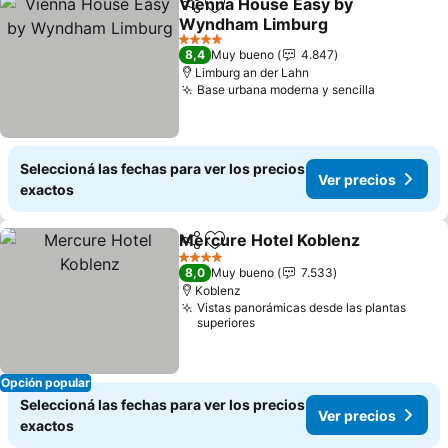
Vienna House Easy by
Compartir
Añadir a favoritos
Wyndham Limburg
Ver precios
4 Estrellas
8,4
Muy bueno
4.847
Limburg an der Lahn
Base urbana moderna y sencilla
Ver preci
Seleccioná las fechas para ver los precios
Ver precios
exactos
Mercure Hotel Koblenz
Compartir
Añadir a favoritos
Ver
4 Estrellas
8,0
Muy bueno
7.533
Koblenz
Vistas panorámicas desde las plantas
superiores
Opción popular
Seleccioná las fechas para ver los precios
Ver precios
exactos