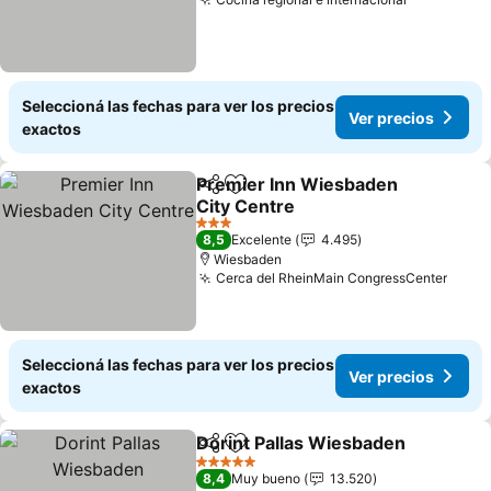
Ver preci
Seleccioná las fechas para ver los precios
Ver precios
exactos
Premier Inn Wiesbaden
Compartir
Añadir a favoritos
City Centre
Ver precios
3 Estrellas
8,5
Excelente
4.495
Wiesbaden
Cerca del RheinMain CongressCenter
Ver p
Seleccioná las fechas para ver los precios
Ver precios
exactos
Dorint Pallas Wiesbaden
Compartir
Añadir a favoritos
V
5 Estrellas
8,4
Muy bueno
13.520