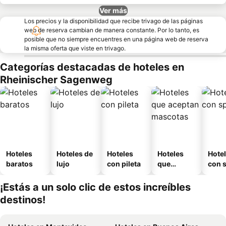
Ver más
Los precios y la disponibilidad que recibe trivago de las páginas
web de reserva cambian de manera constante. Por lo tanto, es
posible que no siempre encuentres en una página web de reserva
la misma oferta que viste en trivago.
Categorías destacadas de hoteles en
Rheinischer Sagenweg
Hoteles
Hoteles de
Hoteles
Hoteles
Hote
baratos
lujo
con pileta
que
con 
aceptan
mascotas
¡Estás a un solo clic de estos increíbles
destinos!