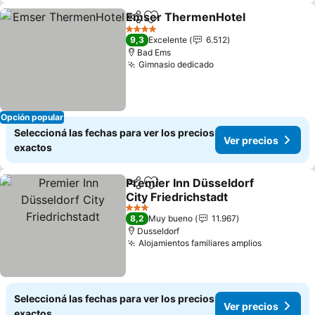
Emser ThermenHotel
Compartir
Añadir a favoritos
Ver 
4 Estrellas
9,3
Excelente
6.512
Bad Ems
Gimnasio dedicado
Ver precios
Opción popular
Seleccioná las fechas para ver los precios
Ver precios
exactos
Premier Inn Düsseldorf
Compartir
Añadir a favoritos
City Friedrichstadt
Ver precios
3 Estrellas
8,2
Muy bueno
11.967
Dusseldorf
Alojamientos familiares amplios
Ver preci
Seleccioná las fechas para ver los precios
Ver precios
exactos