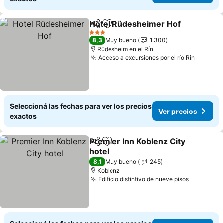
Hotel Rüdesheimer Hof
Compartir
Añadir a favoritos
Ve
3 Estrellas
8,3
Muy bueno
1.300
Rüdesheim en el Rín
Acceso a excursiones por el río Rin
Ver pre
Seleccioná las fechas para ver los precios
Ver precios
exactos
Premier Inn Koblenz City
Compartir
Añadir a favoritos
hotel
Ver precios
8,1
Muy bueno
245
Koblenz
Edificio distintivo de nueve pisos
Ver prec