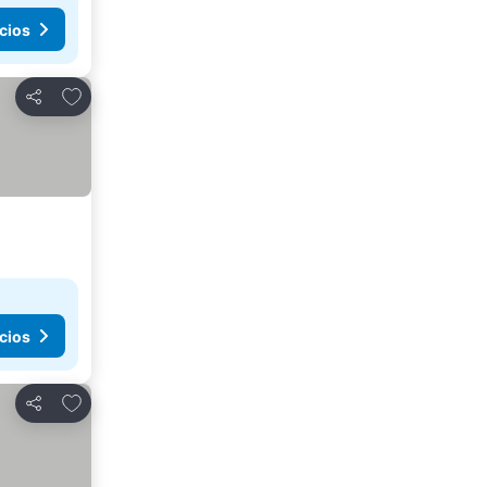
cios
Añadir a favoritos
Compartir
cios
Añadir a favoritos
Compartir