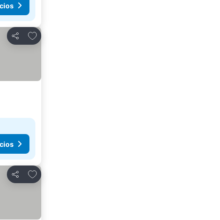
cios
Añadir a favoritos
Compartir
cios
Añadir a favoritos
Compartir