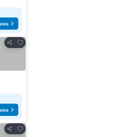
cios
Añadir a favoritos
Compartir
cios
Añadir a favoritos
Compartir