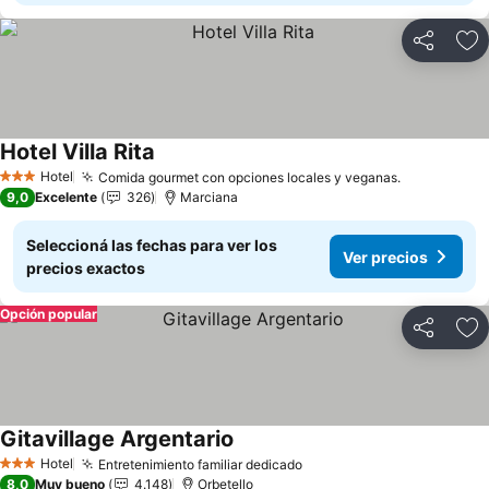
Compartir
Añ
Hotel Villa Rita
Ver precios
Hotel
Comida gourmet con opciones locales y veganas.
Ver precio
3 Estrellas
9,0
Excelente
326
Marciana
Seleccioná las fechas para ver los
Ver precios
precios exactos
Opción popular
Compartir
Añ
Gitavillage Argentario
Ver precios
Hotel
Entretenimiento familiar dedicado
Ver precios
3 Estrellas
8,0
Muy bueno
4.148
Orbetello