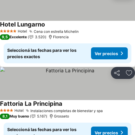
Hotel Lungarno
Ver precios
Hotel
Cena con estrella Michelin
Ver precios
5 Estrellas
9,5
Excelente
3.520
Florencia
Seleccioná las fechas para ver los
Ver precios
precios exactos
Compartir
Añ
Fattoria La Principina
Ver precios
Hotel
Instalaciones completas de bienestar y spa
Ver precios
4 Estrellas
8,1
Muy bueno
5.167
Grosseto
Seleccioná las fechas para ver los
Ver precios