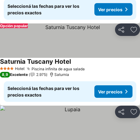
Seleccioná las fechas para ver los
Ver precios
precios exactos
Opción popular
Compartir
Añ
Saturnia Tuscany Hotel
Ver precios
Hotel
Piscina infinita de agua salada
Ver precios
4 Estrellas
8,9
Excelente
2.975
Saturnia
Seleccioná las fechas para ver los
Ver precios
precios exactos
Compartir
Añ