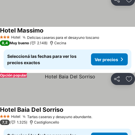
Compartir
Añ
Hotel Massimo
Ver precios
Hotel
Delicias caseras para el desayuno toscano
Ver precios
3 Estrellas
8,4
Muy bueno
2.148
Cecina
Seleccioná las fechas para ver los
Ver precios
precios exactos
Opción popular
Compartir
Añ
Hotel Baia Del Sorriso
Ver precios
Hotel
Tartas caseras y desayuno abundante.
Ver precios
3 Estrellas
7,2
1.325
Castiglioncello