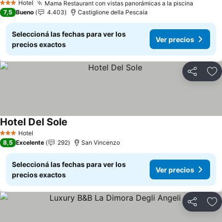
Hotel
Mama Restaurant con vistas panorámicas a la piscina
Ver pre
3 Estrellas
7,5
Bueno
4.403
Castiglione della Pescaia
Seleccioná las fechas para ver los
Ver precios
precios exactos
Compartir
Añ
Hotel Del Sole
Ver precios
Hotel
3 Estrellas
8,5
Excelente
292
San Vincenzo
Seleccioná las fechas para ver los
Ver precios
precios exactos
Compartir
Añ