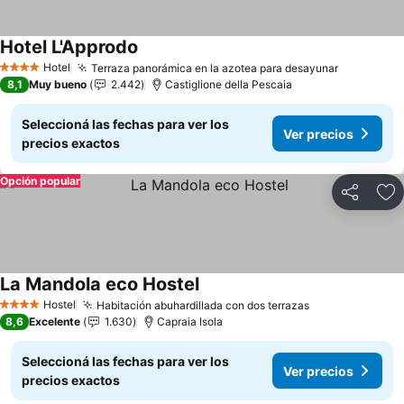
Hotel L'Approdo
Ver precios
Hotel
Terraza panorámica en la azotea para desayunar
Ver preci
4 Estrellas
8,1
Muy bueno
2.442
Castiglione della Pescaia
Seleccioná las fechas para ver los
Ver precios
precios exactos
Opción popular
Compartir
Añ
La Mandola eco Hostel
Ver precios
Hostel
Habitación abuhardillada con dos terrazas
Ver precios
4 Estrellas
8,6
Excelente
1.630
Capraia Isola
Seleccioná las fechas para ver los
Ver precios
precios exactos