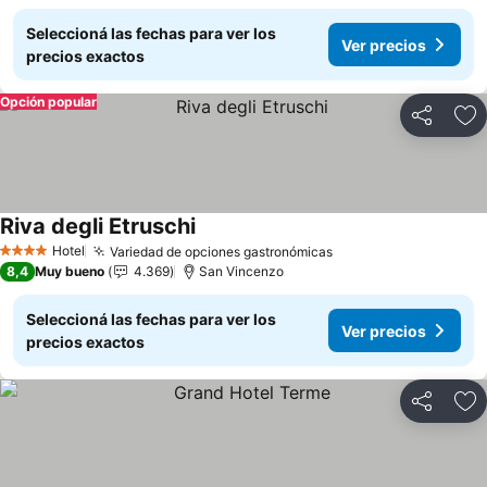
Seleccioná las fechas para ver los
Ver precios
precios exactos
Opción popular
Compartir
Añ
Riva degli Etruschi
Ver precios
Hotel
Variedad de opciones gastronómicas
Ver precios
4 Estrellas
8,4
Muy bueno
4.369
San Vincenzo
Seleccioná las fechas para ver los
Ver precios
precios exactos
Compartir
Añ