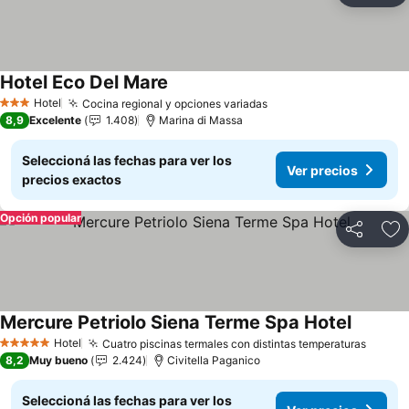
Hotel Eco Del Mare
Ver precios
Hotel
Cocina regional y opciones variadas
Ver precios
3 Estrellas
8,9
Excelente
1.408
Marina di Massa
Seleccioná las fechas para ver los
Ver precios
precios exactos
Opción popular
Compartir
Añ
Mercure Petriolo Siena Terme Spa Hotel
Ver prec
Hotel
Cuatro piscinas termales con distintas temperaturas
Ver pr
5 Estrellas
8,2
Muy bueno
2.424
Civitella Paganico
Seleccioná las fechas para ver los