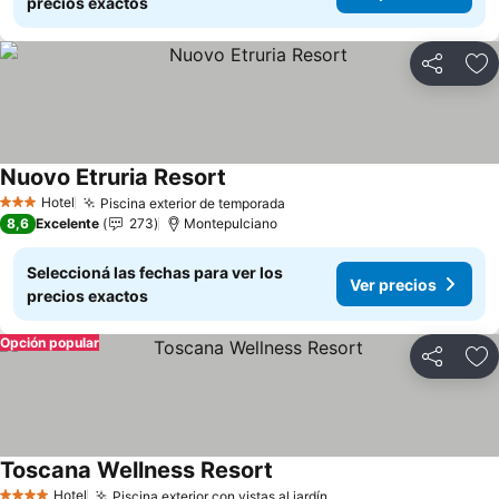
precios exactos
Compartir
Añ
Nuovo Etruria Resort
Ver precios
Hotel
Piscina exterior de temporada
Ver precios
3 Estrellas
8,6
Excelente
273
Montepulciano
Seleccioná las fechas para ver los
Ver precios
precios exactos
Opción popular
Compartir
Añ
Toscana Wellness Resort
Ver precios
Hotel
Piscina exterior con vistas al jardín