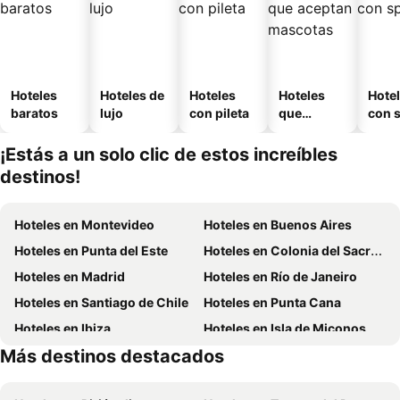
Hoteles
Hoteles de
Hoteles
Hoteles
Hote
baratos
lujo
con pileta
que
con 
aceptan
mascotas
¡Estás a un solo clic de estos increíbles
destinos!
Hoteles en Montevideo
Hoteles en Buenos Aires
Hoteles en Punta del Este
Hoteles en Colonia del Sacramento
Hoteles en Madrid
Hoteles en Río de Janeiro
Hoteles en Santiago de Chile
Hoteles en Punta Cana
Hoteles en Ibiza
Hoteles en Isla de Miconos
Más destinos destacados
Hoteles en Aruba
Hoteles en Brasil