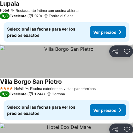
Lupaia
Ver precios
Hotel
Restaurante íntimo con cocina abierta
Ver precios
9,8
Excelente
929
Torrita di Siena
Seleccioná las fechas para ver los
Ver precios
precios exactos
Compartir
Añ
Villa Borgo San Pietro
Ver precios
Hotel
Piscina exterior con vistas panorámicas
Ver precios
4 Estrellas
9,2
Excelente
1.244
Cortona
Seleccioná las fechas para ver los
Ver precios
precios exactos
Compartir
Añ