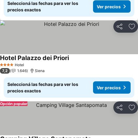
Seleccioná las fechas para ver los
Ver precios
precios exactos
Compartir
Añ
Hotel Palazzo dei Priori
Ver precios
Hotel
4 Estrellas
7,2
1.646
Siena
Seleccioná las fechas para ver los
Ver precios
precios exactos
Opción popular
Compartir
Añ