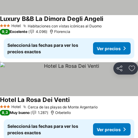
Luxury B&B La Dimora Degli Angeli
Ver precios
Hotel
Habitaciones con vistas icónicas al Duomo
Ver precios
3 Estrellas
9,2
Excelente
4.096
Florencia
Seleccioná las fechas para ver los
Ver precios
precios exactos
Compartir
Añ
Hotel La Rosa Dei Venti
Ver precios
Hotel
Cerca de las playas de Monte Argentario
Ver precios
3 Estrellas
8,3
Muy bueno
1.287
Orbetello
Seleccioná las fechas para ver los
Ver precios
precios exactos