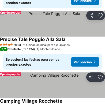
Ver precios
precios exactos
Opción popular
Compartir
Añ
Precise Tale Poggio Alla Sala
Ver precios
Hotel
Ubicación ideal para excursiones
Ver precios
5 Estrellas
9,2
Excelente
1.134
Montepulciano
Seleccioná las fechas para ver los
Ver precios
precios exactos
Opción popular
Compartir
Añ
Camping Village Rocchette
Ver precios