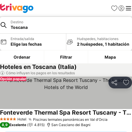
Favoritos
Iniciar 
Me
Destino
Toscana
Entrada/salida
Huéspedes, habitaciones
Elige las fechas
2 huéspedes, 1 habitación
Ordenar
Filtrar
Mapa
Hoteles en Toscana (Italia)
Cómo influyen los pagos en los resultados
Opción popular
Compartir
Añ
Fonteverde Thermal Spa Resort Tuscany - The Leading Hotels of the World
Ver precios
Hotel
Piscinas termales panorámicas en Val d'Orcia
Ver precio
5 Estrellas
8,9
Excelente
4.815
San Casciano dei Bagni