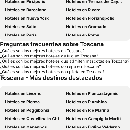
Hoteles en Piriápolis
Hoteles en Termas del Dayman
Hoteles en Barcelona
Hoteles en Rivera
Hoteles en Nueva York
Hoteles en Florianópolis
Hoteles en Salto
Hoteles en Gramado
Hoteles en París
Hoteles en Roma
Preguntas frecuentes sobre Toscana
Hoteles en Paysandú
Hoteles en San Carlos de Bariloche
¿Cuáles son los mejores hoteles en Toscana?
Hoteles en Chuy
Hoteles en Maceió
¿Cuáles son los mejores hoteles de lujo en Toscana?
Hoteles en Conil de la Frontera
Hoteles en Ámsterdam
¿Cuáles son los mejores hoteles que admiten mascotas en Toscana?
¿Cuáles son los mejores hoteles con spa en Toscana?
Hoteles en Foz de Iguazú
Hoteles en Maragogi
¿Cuáles son los mejores hoteles con pileta en Toscana?
Toscana - Más destinos destacados
Hoteles en Punta del Diablo
Hoteles en Nueva York
Hoteles en Maldonado
Hoteles en Uruguay
Hoteles en Livorno
Hoteles en Piancastagnaio
Hoteles en Departamento de Colonia
Hoteles en Argentina
Hoteles en Pienza
Hoteles en Piombino
Hoteles en Mallorca
Hoteles en Rocha
Hoteles en Poggibonsi
Hoteles en Rio Marina
Hoteles en España
Hoteles en Asturias
Hoteles en Castellina in Chianti
Hoteles en Campiglia Marittima
Hoteles en Asunción
Hoteles en Salto
Hoteles en Capannori
Hoteles en Figline Valdarno
Hoteles en Isla Samana
Hoteles en Bahamas