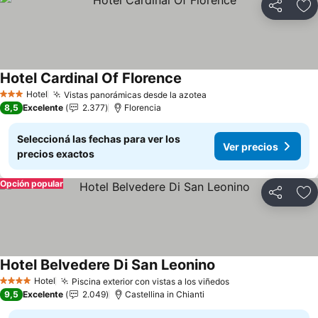
Compartir
Añ
Hotel Cardinal Of Florence
Ver precios
Hotel
Vistas panorámicas desde la azotea
Ver precios
3 Estrellas
8,5
Excelente
2.377
Florencia
Seleccioná las fechas para ver los
Ver precios
precios exactos
Opción popular
Compartir
Añ
Hotel Belvedere Di San Leonino
Ver precios
Hotel
Piscina exterior con vistas a los viñedos
Ver precios
4 Estrellas
9,5
Excelente
2.049
Castellina in Chianti