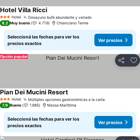
Hotel Villa Ricci
Ver precios
Hotel
Desayuno bufé abundante y variado
Ver precios
3 Estrellas
8,2
Muy bueno
4.719
Chianciano Terme
Seleccioná las fechas para ver los
Ver precios
precios exactos
Opción popular
Compartir
Añ
Pian Dei Mucini Resort
Ver precios
Hotel
Múltiples opciones gastronómicas a la carta.
Ver precios
3 Estrellas
7,9
Bueno
1.885
Massa Marittima
Seleccioná las fechas para ver los
Ver precios
precios exactos