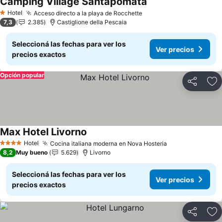
Camping Village Santapomata
Ver precios
Hotel
Acceso directo a la playa de Rocchette
Ver precios
1 Estrellas
7,3
2.385
Castiglione della Pescaia
Seleccioná las fechas para ver los
Ver precios
precios exactos
Opción popular
Compartir
Añ
Max Hotel Livorno
Ver precios
Hotel
Cocina italiana moderna en Nova Hosteria
Ver precios
4 Estrellas
8,2
Muy bueno
5.629
Livorno
Seleccioná las fechas para ver los
Ver precios
precios exactos
Compartir
Añ