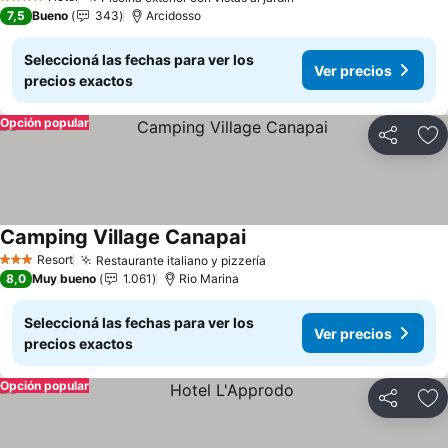
Ver precios
4 Estrellas
7,5
Bueno
343
Arcidosso
Seleccioná las fechas para ver los
Ver precios
precios exactos
Opción popular
Compartir
Añ
Camping Village Canapai
Ver precios
Resort
Restaurante italiano y pizzería
Ver precios
3 Estrellas
8,0
Muy bueno
1.061
Rio Marina
Seleccioná las fechas para ver los
Ver precios
precios exactos
Opción popular
Compartir
Añ