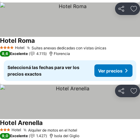
Compartir
Añ
Hotel Roma
Ver precios
Hotel
Suites anexas dedicadas con vistas únicas
Ver precios
4 Estrellas
8,6
Excelente
4.115
Florencia
Seleccioná las fechas para ver los
Ver precios
precios exactos
Compartir
Añ
Hotel Arenella
Ver precios
Hotel
Alquiler de motos en el hotel
Ver precios
3 Estrellas
9,0
Excelente
1.427
Isola del Giglio