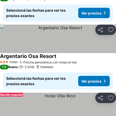
Seleccioná las fechas para ver los
Ver precios
precios exactos
Compartir
Añ
Argentario Osa Resort
Ver precios
Hotel
Piscina panorámica con vistas al mar
Ver precios
3 Estrellas
7,5
Bueno
2.309
Orbetello
Seleccioná las fechas para ver los
Ver precios
precios exactos
Opción popular
Compartir
Añ