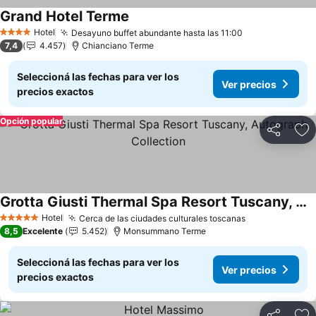
Grand Hotel Terme
Ver precios
Hotel
Desayuno buffet abundante hasta las 11:00
Ver precios
4 Estrellas
7,4
4.457
Chianciano Terme
Seleccioná las fechas para ver los
Ver precios
precios exactos
Opción popular
Compartir
Añ
Grotta Giusti Thermal Spa Resort Tuscany, Autograph Collection
Ver precios
Hotel
Cerca de las ciudades culturales toscanas
Ver precios
5 Estrellas
8,5
Excelente
5.452
Monsummano Terme
Seleccioná las fechas para ver los
Ver precios
precios exactos