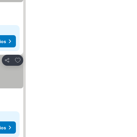
ios
Añadir a favoritos
Compartir
ios