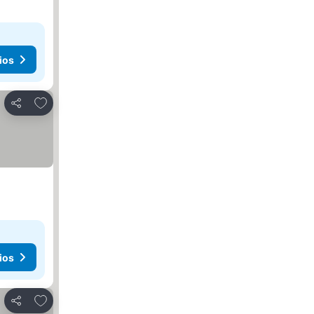
ios
Añadir a favoritos
Compartir
ios
Añadir a favoritos
Compartir