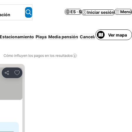
ES · $
Menú
Iniciar sesión
ación
Ver mapa
Estacionamiento
Playa
Media pensión
Cancelación gratuita
Dep
Cómo influyen los pagos en los resultados
Añadir a favoritos
Compartir