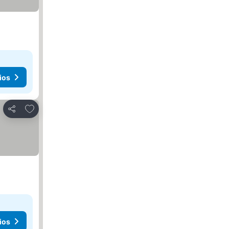
ios
Añadir a favoritos
Compartir
ios