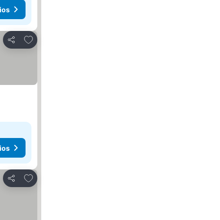
ios
Añadir a favoritos
Compartir
ios
Añadir a favoritos
Compartir