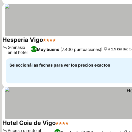
Hesperia Vigo
4 Estrellas
Gimnasio
Muy bueno
(7.400 puntuaciones)
8,4
a 2.9 km de: C
en el hotel
Seleccioná las fechas para ver los precios exactos
Hotel Coia de Vigo
4 Estrellas
Acceso directo al