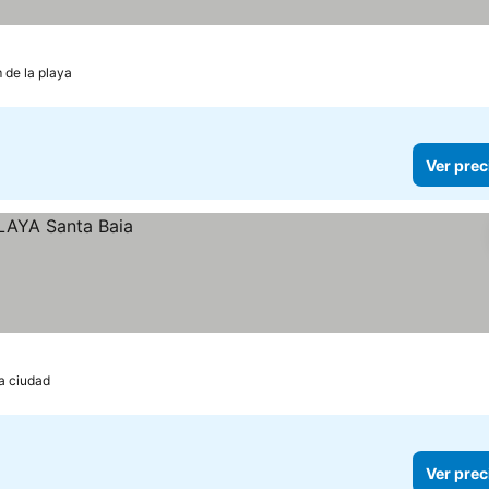
s
 de la playa
Ver prec
la ciudad
Ver prec