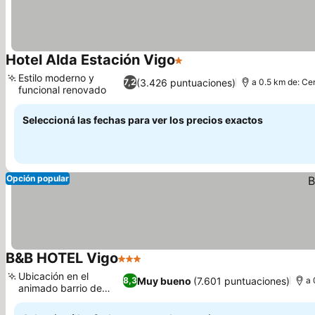
Hotel Alda Estación Vigo
1 Estrellas
Estilo moderno y
(3.426 puntuaciones)
7,2
a 0.5 km de: Ce
funcional renovado
Seleccioná las fechas para ver los precios exactos
Opción popular
B&B HOTEL Vigo
3 Estrellas
Ubicación en el
Muy bueno
(7.601 puntuaciones)
8,3
a 
animado barrio de
Urzaiz