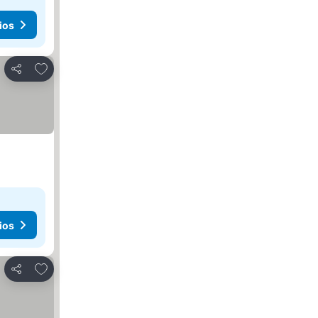
ios
Añadir a favoritos
Compartir
ios
Añadir a favoritos
Compartir