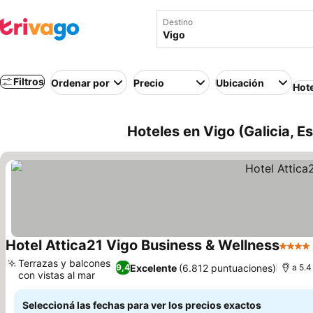
Destino
Filtros
Ordenar por
Precio
Ubicación
Hot
Hoteles en Vigo (Galicia, E
Hotel Attica21 Vigo Business & Wellness
4 Estr
Terrazas y balcones
Excelente
(6.812 puntuaciones)
9,4
a 5.4
con vistas al mar
Seleccioná las fechas para ver los precios exactos