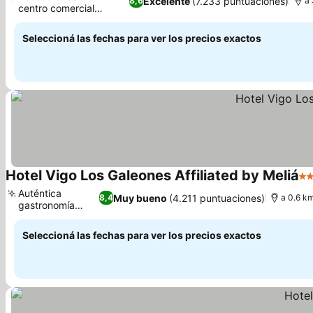
Excelente
(7.233 puntuaciones)
8,6
a 
centro comercial
Alcampo
Seleccioná las fechas para ver los precios exactos
Hotel Vigo Los Galeones Affiliated by Meliá
4 
Auténtica
Muy bueno
(4.211 puntuaciones)
8,4
a 0.6 km
gastronomía
gallega
Seleccioná las fechas para ver los precios exactos