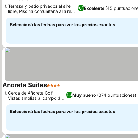
2 Estrellas
Ver precios
Terraza y patio privados al aire
Excelente
(45 puntuacion
9,3
libre, Piscina comunitaria al aire
Ver precios
libre
Seleccioná las fechas para ver los precios exactos
Añoreta Suites
4 Estrellas
Ver precios
Cerca de Añoreta Golf,
Muy bueno
(374 puntuaciones)
8,4
Vistas amplias al campo de
Ver precios
golf
Seleccioná las fechas para ver los precios exactos