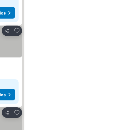
ios
Añadir a favoritos
Compartir
ios
Añadir a favoritos
Compartir