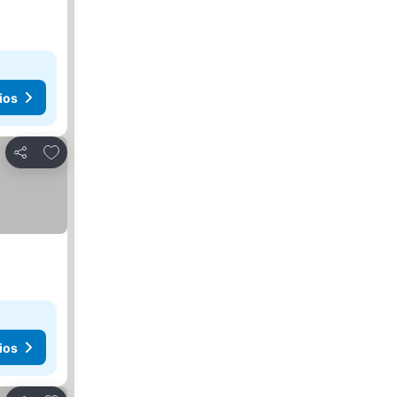
ios
Añadir a favoritos
Compartir
ios