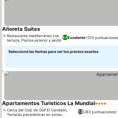
Añoreta Suites
Ver precios
Restaurante mediterráneo con
Excelente
(310 puntuaciones
8,5
terraza, Piscina exterior y jardín
Ver precios
Seleccioná las fechas para ver los precios exactos
Apartamentos Turisticos La Mundial
4 Estrellas
Ver p
Cerca del Club de Golf El Candado,
(283 puntuaciones)
7,3
Terrazas panorámicas en zonas