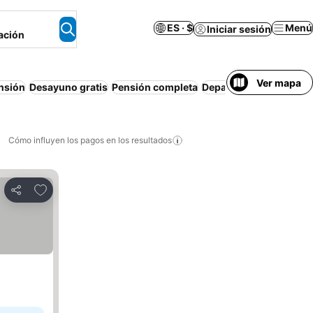
ES · $
Menú
Iniciar sesión
ación
Ver mapa
nsión
Desayuno gratis
Pensión completa
Departamento equipad
Cómo influyen los pagos en los resultados
Añadir a favoritos
Compartir