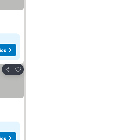
ios
Añadir a favoritos
Compartir
ios