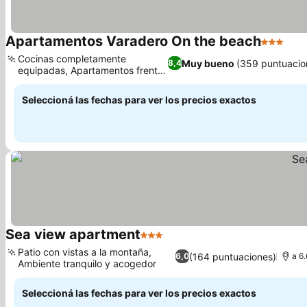
Apartamentos Varadero On the beach
3 Estrell
Ver
Cocinas completamente
Muy bueno
(359 puntuacio
8,4
equipadas, Apartamentos frente
Ver precios
a la playa
Seleccioná las fechas para ver los precios exactos
Sea view apartment
3 Estrellas
Ver precios
Patio con vistas a la montaña,
(164 puntuaciones)
6,0
a 6.
Ambiente tranquilo y acogedor
Ver precios
Seleccioná las fechas para ver los precios exactos