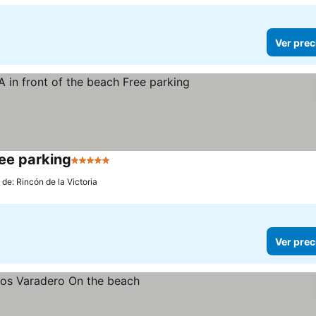
Ver prec
ee parking
5 Estrellas
Ver precios
 de: Rincón de la Victoria
Ver prec