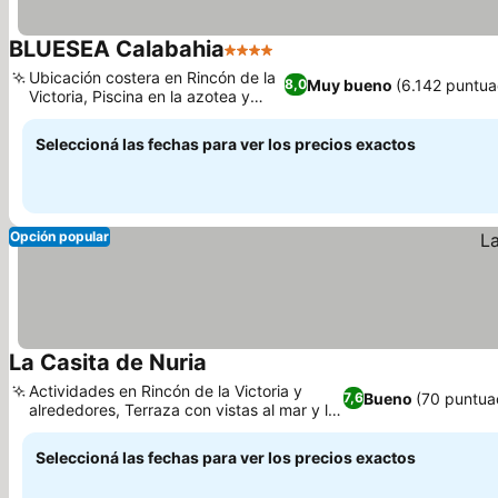
BLUESEA Calabahia
4 Estrellas
Ver precios
Ubicación costera en Rincón de la
Muy bueno
(6.142 puntua
8,0
Victoria, Piscina en la azotea y
Ver precios
solárium
Seleccioná las fechas para ver los precios exactos
Opción popular
La Casita de Nuria
Ver precios
Actividades en Rincón de la Victoria y
Bueno
(70 puntua
7,6
alrededores, Terraza con vistas al mar y la
Ver precios
montaña
Seleccioná las fechas para ver los precios exactos