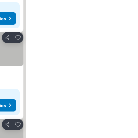
ios
Añadir a favoritos
Compartir
ios
Añadir a favoritos
Compartir