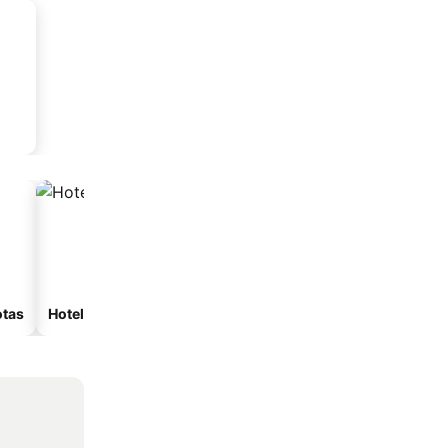
otas
Hoteles con spa
Hoteles con estacionam