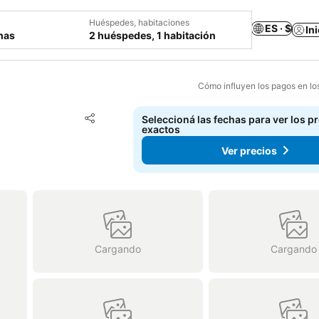
Huéspedes, habitaciones
ES · $
In
chas
2 huéspedes, 1 habitación
Cómo influyen los pagos en lo
Añadir a favoritos
Seleccioná las fechas para ver los p
Compartir
exactos
Ver precios
Cargando
Cargando