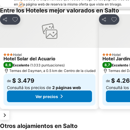
en una página web de reserva la misma oferta que viste en trivago.
Entre los Hoteles mejor valorados en Salto
Añadir a favoritos
Añadir a
Compartir
Compartir
Hotel
Hotel
3 Estrellas
3 Estrellas
Hotel Solar del Acuario
Hotel Jardi
8,6
8,7
Excelente
(
1.033 puntuaciones
)
Excelente
Termas del Dayman, a 0.5 km de: Centro de la ciudad
Termas del D
$ 3.479
$ 4.2
de
de
Consultá los precios de
2 páginas web
Consultá los
Ver precios
Otros alojamientos en Salto