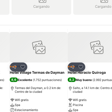
Cargando
Cargando
Añadir a favoritos
Añadir a favoritos
Hotel
Hotel
3 Estrellas
3 Estrellas
Compartir
Compartir
X
Hotel Village Termas de Dayman
Hotel Horacio Quiroga
8,6
8,2
nes
)
Excelente
(
1.752 puntuaciones
)
Muy bueno
(
2.992 puntua
de:
Termas del Dayman, a 0.2 km de:
Salto, a 14.1 km de: Centro d
Centro de la ciudad
ciudad
Wifi gratis
Wifi gratis
Spa
Piscina
Estacionamiento
Spa