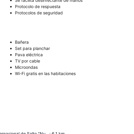
Se facilita desinfectante de manos
Protocolo de respuesta
Protocolos de seguridad
Bañera
Set para planchar
Pava eléctrica
TV por cable
Microondas
Wi-Fi gratis en las habitaciones
Aeropuerto Internacional de Salto "Nueva Hespérides"
:
6.1
km