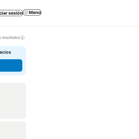
Menú
iciar sesión
s resultados
recios