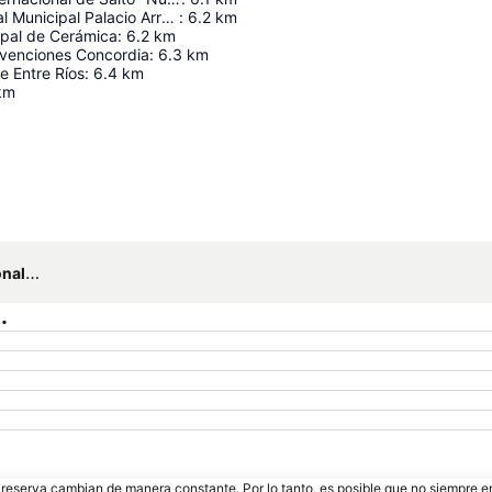
Museo Regional Municipal Palacio Arruabarrena
:
6.2
km
ipal de Cerámica
:
6.2
km
venciones Concordia
:
6.3
km
e Entre Ríos
:
6.4
km
km
Ampliar mapa
rport
.
e reserva cambian de manera constante. Por lo tanto, es posible que no siempre 