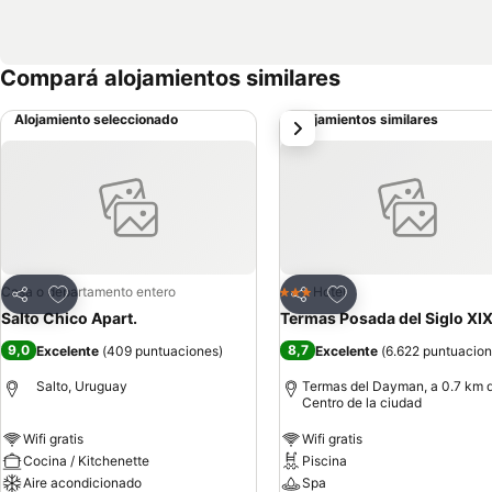
Compará alojamientos similares
Alojamiento seleccionado
Alojamientos similares
siguiente
Añadir a favoritos
Añadir a favoritos
Casa o departamento entero
Hotel
3 Estrellas
Compartir
Compartir
Salto Chico Apart.
Termas Posada del Siglo XI
9,0
8,7
Excelente
(
409 puntuaciones
)
Excelente
(
6.622 puntuacio
Salto, Uruguay
Termas del Dayman, a 0.7 km 
Centro de la ciudad
Wifi gratis
Wifi gratis
Cocina / Kitchenette
Piscina
Aire acondicionado
Spa