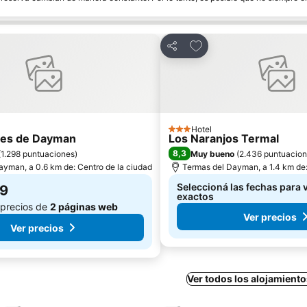
 favoritos
Añadir a favoritos
Compartir
Hotel
3 Estrellas
nes de Dayman
Los Naranjos Termal
8,3
(
1.298 puntuaciones
)
Muy bueno
(
2.436 puntuacio
ayman, a 0.6 km de: Centro de la ciudad
Termas del Dayman, a 1.4 km de:
Seleccioná las fechas para v
69
exactos
 precios de
2 páginas web
Ver precios
Ver precios
Ver todos los alojamiento