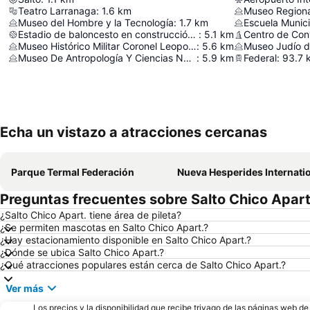
Teatro Larranaga
:
1.6
km
Museo del Hombre y la Tecnología
:
1.7
km
Escuela Munic
Estadio de baloncesto en construcción del Club Centro Exalumnos Capuchinos
:
5.1
km
Centro de Con
Museo Histórico Militar Coronel Leopoldo Ornstein
:
5.6
km
Museo Judío d
Museo De Antropología Y Ciencias Naturales De Concordia
:
5.9
km
Federal
:
93.7
Echa un vistazo a atracciones cercanas
Parque Termal Federación
Nueva Hesperides International Ai
Preguntas frecuentes sobre Salto Chico Apart
¿Salto Chico Apart. tiene área de pileta?
¿Se permiten mascotas en Salto Chico Apart.?
¿Hay estacionamiento disponible en Salto Chico Apart.?
¿Dónde se ubica Salto Chico Apart.?
¿Qué atracciones populares están cerca de Salto Chico Apart.?
Ver más
Los precios y la disponibilidad que recibe trivago de las páginas web d