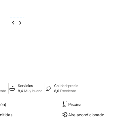
Servicios
Calidad-precio
ente
8,4
Muy bueno
8,6
Excelente
ión)
Piscina
itidas
Aire acondicionado