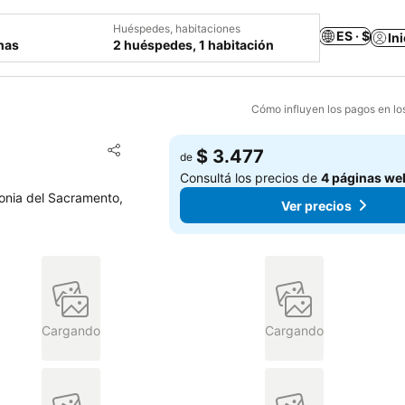
Huéspedes, habitaciones
ES · $
In
chas
2 huéspedes, 1 habitación
Cómo influyen los pagos en lo
Añadir a favoritos
$ 3.477
de
Compartir
Consultá los precios de
4 páginas we
lonia del Sacramento,
Ver precios
Cargando
Cargando