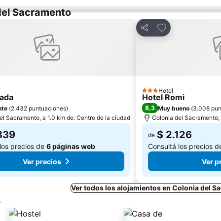
 del Sacramento
r a favoritos
Añadir a favorito
Compartir
Hotel
3 Estrellas
ada
Hotel Romi
8,3
nte
(
2.432 puntuaciones
)
Muy bueno
(
3.008 pun
el Sacramento, a 1.0 km de: Centro de la ciudad
Colonia del Sacramento, 
839
$ 2.126
de
los precios de
6 páginas web
Consultá los precios 
Ver precios
Ver p
Ver todos los alojamientos en Colonia del 
o