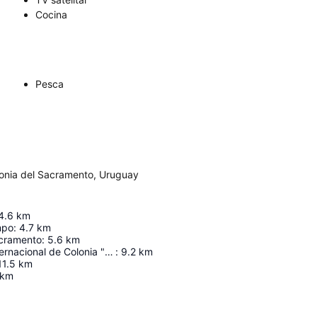
Cocina
Pesca
lonia del Sacramento, Uruguay
4.6
km
mpo
:
4.7
km
acramento
:
5.6
km
Aeropuerto Internacional de Colonia "Laguna de los Patos"
:
9.2
km
11.5
km
km