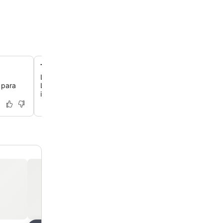
Terrazas en la azotea con vistas espectaculares
Los apartamentos de los pisos superiores tienen terraz
 para
L, con vistas amplias a la belleza natural de los alrededo
impresionantes puestas de sol de Colonia.