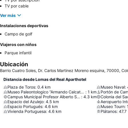
TV por cable
Ver más
Instalaciones deportivas
Campo de golf
Viajeros con niños
Parque infantil
Ubicación
Barrio Cuatro Soles, Dr. Carlos Martinez Moreno esquina, 70000, Co
Distancia desde Lomas del Real Aparthotel
Plaza de Toros
:
0.4
km
Museo Naval
:
Museo Paleontologico “Armando Calcaterra”
:
1
km
Portón de Ca
Campus Municipal Profesor Alberto Supicci
:
4.3
km
Colonia del S
Espacio del Azulejo
:
4.5
km
Espacio Portugués
:
4.6
km
Museo Tourn
:
Vivienda Portuguesa
:
4.6
km
Plátanos
:
47.7