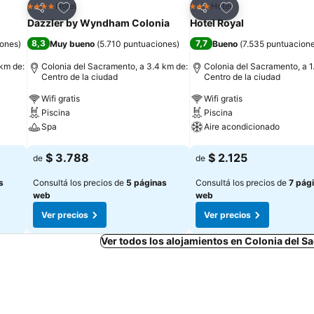
Añadir a favoritos
Añadir a favoritos
Hotel
Hotel
4 Estrellas
3 Estrellas
Compartir
Compartir
Dazzler by Wyndham Colonia
Hotel Royal
8,3
7,7
iones
)
Muy bueno
(
5.710 puntuaciones
)
Bueno
(
7.535 puntuacion
 km de:
Colonia del Sacramento, a 3.4 km de:
Colonia del Sacramento, a 1
Centro de la ciudad
Centro de la ciudad
Wifi gratis
Wifi gratis
Piscina
Piscina
Spa
Aire acondicionado
Ver precios
Ver precios
$ 3.788
$ 2.125
de
de
s
Consultá los precios de
5 páginas
Consultá los precios de
7 pág
web
web
Ver precios
Ver precios
Ver todos los alojamientos en Colonia del 