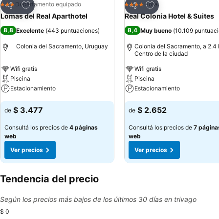
Añadir a favoritos
Añadir a favoritos
Departamento equipado
Hotel
3 Estrellas
4 Estrellas
Compartir
Compartir
Lomas del Real Aparthotel
Real Colonia Hotel & Suites
8,8
8,4
Excelente
(
443 puntuaciones
)
Muy bueno
(
10.109 puntuac
Colonia del Sacramento, Uruguay
Colonia del Sacramento, a 2.4
Centro de la ciudad
Wifi gratis
Wifi gratis
Piscina
Piscina
Estacionamiento
Estacionamiento
Ver precios
Ver precios
$ 3.477
$ 2.652
de
de
Consultá los precios de
4 páginas
Consultá los precios de
7 página
web
web
Ver precios
Ver precios
Tendencia del precio
Según los precios más bajos de los últimos 30 días en trivago
$ 0