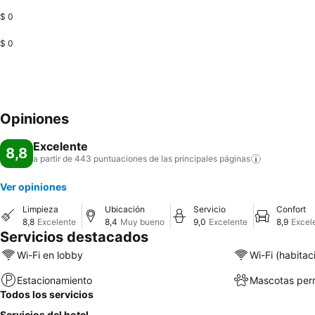
$ 0
$ 0
Opiniones
Excelente
8,8
a partir de 443 puntuaciones de las principales
páginas
Ver opiniones
Limpieza
Ubicación
Servicio
Confort
8,8
Excelente
8,4
Muy bueno
9,0
Excelente
8,9
Excel
Servicios destacados
Wi-Fi en lobby
Wi-Fi (habitac
Estacionamiento
Mascotas perm
Todos los servicios
Servicios del hotel