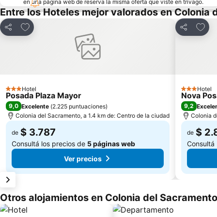
en una página web de reserva la misma oferta que viste en trivago.
Entre los Hoteles mejor valorados en Colonia
Añadir a favoritos
Añadi
Compartir
Compartir
Hotel
Hotel
3 Estrellas
3 Estrellas
Posada Plaza Mayor
Nova Pos
9,0
9,2
Excelente
(
2.225 puntuaciones
)
Excele
Colonia del Sacramento, a 1.4 km de: Centro de la ciudad
Colonia d
$ 3.787
$ 2.
de
de
Consultá los precios de
5 páginas web
Consultá 
Ver precios
Otros alojamientos en Colonia del Sacrament