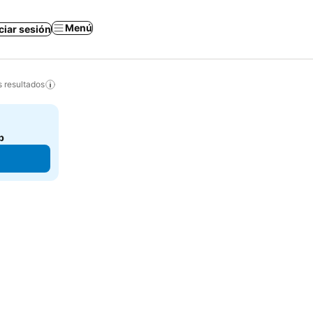
Menú
iciar sesión
s resultados
b