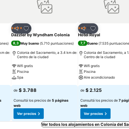
Añadir a favoritos
Añadir a favoritos
Hotel
Hotel
4 Estrellas
3 Estrellas
Compartir
Compartir
Dazzler by Wyndham Colonia
Hotel Royal
8,3
7,7
iones
)
Muy bueno
(
5.710 puntuaciones
)
Bueno
(
7.535 puntuacion
 km de:
Colonia del Sacramento, a 3.4 km de:
Colonia del Sacramento, a 1
Centro de la ciudad
Centro de la ciudad
Wifi gratis
Wifi gratis
Piscina
Piscina
Spa
Aire acondicionado
Ver precios
Ver precios
$ 3.788
$ 2.125
de
de
s
Consultá los precios de
5 páginas
Consultá los precios de
7 pág
web
web
Ver precios
Ver precios
Ver todos los alojamientos en Colonia del 