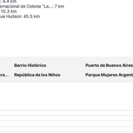
s
:
4.4
km
Aeropuerto Internacional de Colonia "Laguna de los Patos"
:
7
km
10.3
km
ique Hudson
:
45.5
km
Ampliar mapa
Barrio Histórico
Puerto de Buenos Aires
nto
República de los Niños
Parque Mujeres Argent