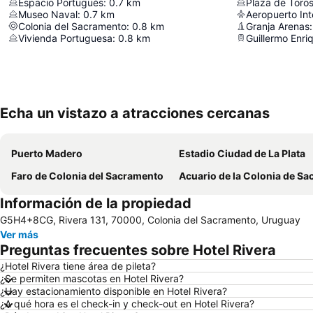
Espacio Portugués
:
0.7
km
Plaza de Toro
Museo Naval
:
0.7
km
Colonia del Sacramento
:
0.8
km
Granja Arenas
:
Vivienda Portuguesa
:
0.8
km
Guillermo Enr
Echa un vistazo a atracciones cercanas
Puerto Madero
Estadio Ciudad de La Plata
Faro de Colonia del Sacramento
Acuario de la Colonia de Sacrame
Información de la propiedad
G5H4+8CG, Rivera 131, 70000, Colonia del Sacramento, Uruguay
Ver más
Preguntas frecuentes sobre Hotel Rivera
¿Hotel Rivera tiene área de pileta?
¿Se permiten mascotas en Hotel Rivera?
¿Hay estacionamiento disponible en Hotel Rivera?
¿A qué hora es el check-in y check-out en Hotel Rivera?