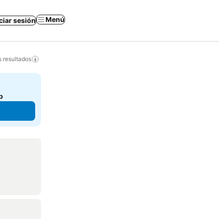
Menú
iciar sesión
s resultados
b