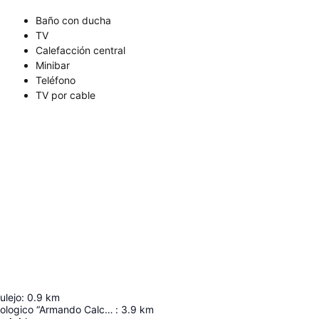
Baño con ducha
TV
Calefacción central
Minibar
Teléfono
TV por cable
ulejo
:
0.9
km
Museo Paleontologico “Armando Calcaterra”
:
3.9
km