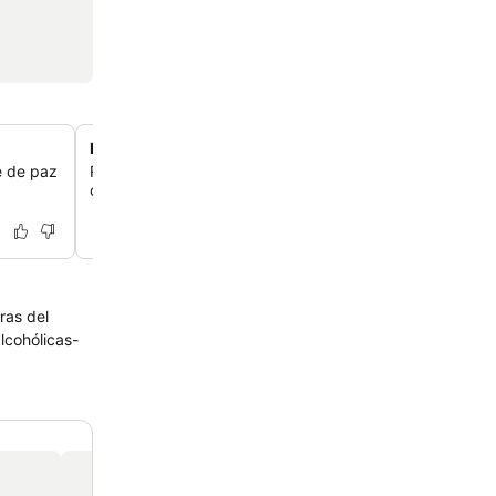
Balcones o patios privados
pe de paz
Relájate en habitaciones con balcones o patios privados
ofrecen tu propio espacio al aire libre para desconectar.
ras del
lcohólicas-