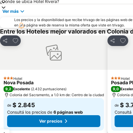
¿Dónde se ubica Hotel Rivera?
Ver más
Los precios y la disponibilidad que recibe trivago de las páginas web d
en una página web de reserva la misma oferta que viste en trivago.
Entre los Hoteles mejor valorados en Colonia
Añadir a favoritos
Añadi
Compartir
Compartir
Hotel
Hotel
3 Estrellas
3 Estrellas
Nova Posada
Posada P
9,2
9,0
Excelente
(
2.432 puntuaciones
)
Excele
Colonia del Sacramento, a 1.0 km de: Centro de la ciudad
Colonia d
$ 2.845
$ 3.
de
de
Consultá los precios de
6 páginas web
Consultá 
Ver precios