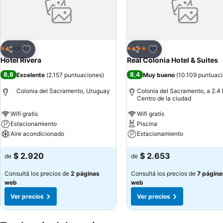
Añadir a favoritos
Añadir a favoritos
Hotel
Hotel
2 Estrellas
4 Estrellas
Compartir
Compartir
Hotel Rivera
Real Colonia Hotel & Suites
8,8
8,4
Excelente
(
2.157 puntuaciones
)
Muy bueno
(
10.109 puntuac
Colonia del Sacramento, Uruguay
Colonia del Sacramento, a 2.4
Centro de la ciudad
Wifi gratis
Wifi gratis
Estacionamiento
Piscina
Aire acondicionado
Estacionamiento
Ver precios
Ver precios
$ 2.920
$ 2.653
de
de
Consultá los precios de
2 páginas
Consultá los precios de
7 página
web
web
Ver precios
Ver precios