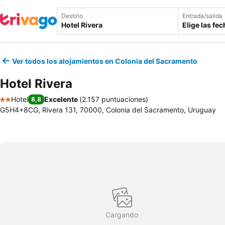
Destino
Entrada/salida
Elige las fe
Ver todos los alojamientos en Colonia del Sacramento
Hotel Rivera
Hotel
Excelente
(
2.157 puntuaciones
)
8,8
2 Estrellas
G5H4+8CG, Rivera 131, 70000, Colonia del Sacramento, Uruguay
Cargando