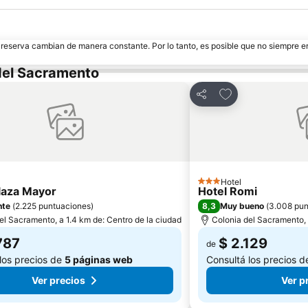
e reserva cambian de manera constante. Por lo tanto, es posible que no siempre 
 del Sacramento
r a favoritos
Añadir a favorito
Compartir
Hotel
3 Estrellas
laza Mayor
Hotel Romi
8,3
nte
(
2.225 puntuaciones
)
Muy bueno
(
3.008 pun
el Sacramento, a 1.4 km de: Centro de la ciudad
Colonia del Sacramento, 
787
$ 2.129
de
los precios de
5 páginas web
Consultá los precios 
Ver precios
Ver p