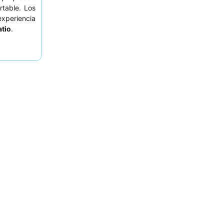
rtable. Los
experiencia
atio
.