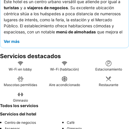
Este hotel es un centro urbano versátil que atiende por igual a
turistas
y a
viajeros de negocios
. Su excelente ubicación
céntrica sitúa a los huéspedes a poca distancia de numerosos
lugares de interés, como la feria, la estación y el Mercado
Público. El establecimiento ofrece habitaciones cómodas y
espaciosas, con un notable
menú de almohadas
que mejora el
confort personalizado. Los huéspedes elogian constantemente
Ver más
al atento personal y el excelente y variado desayuno, que
incluye zumos naturales, diversas opciones de pan y fruta
Servicios destacados
fresca. Para una estancia más tranquila, considere la posibilidad
de solicitar una habitación con vistas al jardín.
Wi-Fi en lobby
Wi-Fi (habitación)
Estacionamiento
Mascotas permitidas
Aire acondicionado
Restaurante
Gimnasio
Todos los servicios
Servicios del hotel
Centro de negocios
Café
Ascensor
Gimnasio