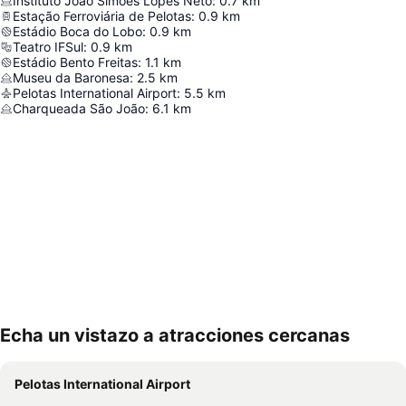
Instituto João Simões Lopes Neto
:
0.7
km
Estação Ferroviária de Pelotas
:
0.9
km
Estádio Boca do Lobo
:
0.9
km
Teatro IFSul
:
0.9
km
Estádio Bento Freitas
:
1.1
km
Museu da Baronesa
:
2.5
km
Pelotas International Airport
:
5.5
km
Charqueada São João
:
6.1
km
Echa un vistazo a atracciones cercanas
Ampliar mapa
Pelotas International Airport