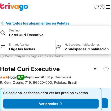
Favoritos
Iniciar 
Me
Ver todos los alojamientos en Pelotas
Destino
Hotel Curi Executive
Entrada/salida
Huéspedes, habitaciones
Elige las fechas
2 huéspedes, 1 habitación
Cómo influyen los pagos en los resultados
Hotel Curi Executive
Compartir
Añ
Hotel
8,2
Muy bueno
(
6.080 puntuaciones
)
3 Estrellas
R. Gen. Osório, 719, 96020-000, Pelotas, Brasil
Seleccioná las fechas para ver los precios exactos
Seleccioná las fechas para ver los precios exactos
Ver precios
Ver precios