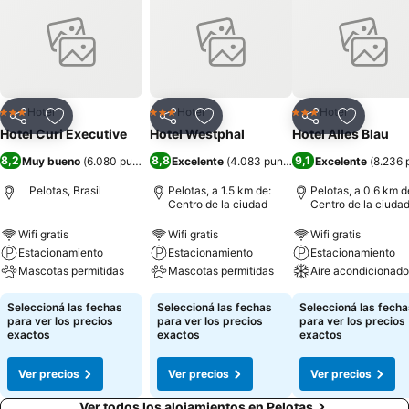
Hotel
Hotel
Hotel
3 Estrellas
3 Estrellas
3 Estrellas
Compartir
Añadir a favoritos
Compartir
Añadir a favoritos
Compartir
Añadir a 
Hotel Curi Executive
Hotel Westphal
Hotel Alles Blau
8,2
8,8
9,1
Muy bueno
(
6.080 puntuaciones
Excelente
)
(
4.083 puntuaciones
Excelente
)
(
8.236 
Pelotas, Brasil
Pelotas, a 1.5 km de:
Pelotas, a 0.6 km d
Centro de la ciudad
Centro de la ciuda
Wifi gratis
Wifi gratis
Wifi gratis
Estacionamiento
Estacionamiento
Estacionamiento
Mascotas permitidas
Mascotas permitidas
Aire acondicionado
Seleccioná las fechas
Seleccioná las fechas
Seleccioná las fecha
para ver los precios
para ver los precios
para ver los precios
exactos
exactos
exactos
Ver precios
Ver precios
Ver precios
Ver todos los alojamientos en Pelotas