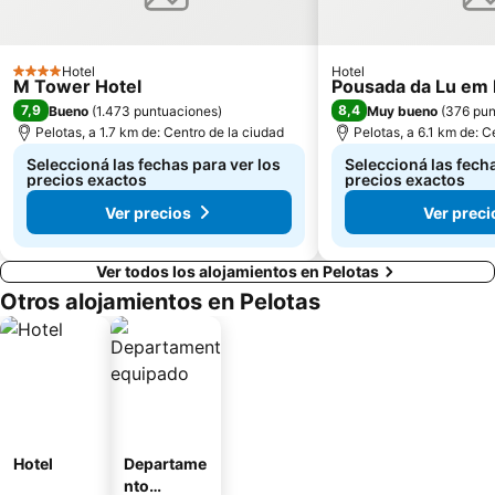
Hotel
Hotel
4 Estrellas
M Tower Hotel
Pousada da Lu em 
7,9
8,4
Bueno
(
1.473 puntuaciones
)
Muy bueno
(
376 pun
Pelotas, a 1.7 km de: Centro de la ciudad
Pelotas, a 6.1 km de: C
Seleccioná las fechas para ver los
Seleccioná las fecha
precios exactos
precios exactos
Ver precios
Ver preci
Ver todos los alojamientos en Pelotas
Otros alojamientos en Pelotas
Hotel
Departame
nto