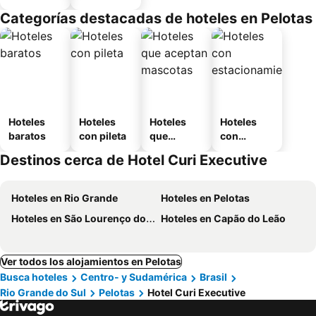
equipado
Categorías destacadas de hoteles en Pelotas
Hoteles
Hoteles
Hoteles
Hoteles
baratos
con pileta
que
con
aceptan
estaciona
Destinos cerca de Hotel Curi Executive
mascotas
miento
Hoteles en Rio Grande
Hoteles en Pelotas
Hoteles en São Lourenço do Sul
Hoteles en Capão do Leão
Ver todos los alojamientos en Pelotas
Busca hoteles
Centro- y Sudamérica
Brasil
Rio Grande do Sul
Pelotas
Hotel Curi Executive