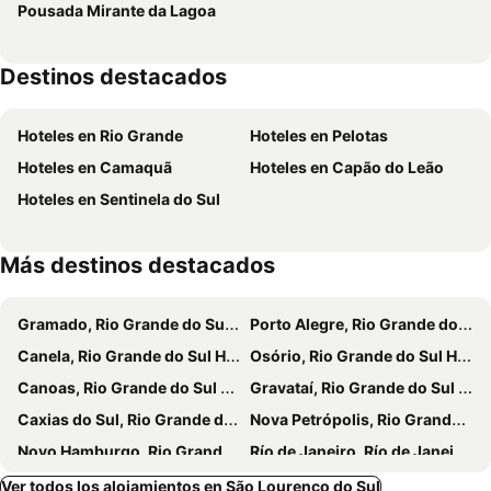
Pousada Mirante da Lagoa
Destinos destacados
Hoteles en Rio Grande
Hoteles en Pelotas
Hoteles en Camaquã
Hoteles en Capão do Leão
Hoteles en Sentinela do Sul
Más destinos destacados
Gramado, Rio Grande do Sul Hoteles
Porto Alegre, Rio Grande do Sul Hoteles
Canela, Rio Grande do Sul Hoteles
Osório, Rio Grande do Sul Hoteles
Canoas, Rio Grande do Sul Hoteles
Gravataí, Rio Grande do Sul Hoteles
Caxias do Sul, Rio Grande do Sul Hoteles
Nova Petrópolis, Rio Grande do Sul Hoteles
Novo Hamburgo, Rio Grande do Sul Hoteles
Río de Janeiro, Río de Janeiro Hoteles
Florianópolis, Santa Catarina Hoteles
Santana do Livramento, Rio Grande do Sul Hoteles
Ver todos los alojamientos en São Lourenço do Sul