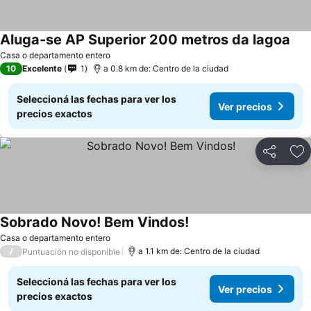
Aluga-se AP Superior 200 metros da lagoa
Casa o departamento entero
10
Excelente
1
a 0.8 km de: Centro de la ciudad
Seleccioná las fechas para ver los
Ver precios
precios exactos
Compartir
Añ
Sobrado Novo! Bem Vindos!
Casa o departamento entero
/
a 1.1 km de: Centro de la ciudad
Puntuación no disponible
Seleccioná las fechas para ver los
Ver precios
precios exactos