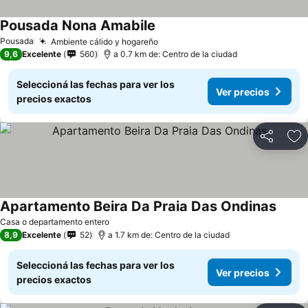
Pousada Nona Amabile
Pousada
Ambiente cálido y hogareño
9,6
Excelente
560
a 0.7 km de: Centro de la ciudad
Seleccioná las fechas para ver los
Ver precios
precios exactos
Compartir
Añ
Apartamento Beira Da Praia Das Ondinas
Casa o departamento entero
8,9
Excelente
52
a 1.7 km de: Centro de la ciudad
Seleccioná las fechas para ver los
Ver precios
precios exactos