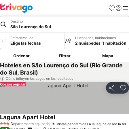
Favoritos
Iniciar 
Me
Destino
São Lourenço do Sul
Entrada/salida
Huéspedes, habitaciones
Elige las fechas
2 huéspedes, 1 habitación
Ordenar
Filtrar
Mapa
Hoteles en São Lourenço do Sul (Rio Grande
do Sul, Brasil)
Cómo influyen los pagos en los resultados
Opción popular
Compartir
Añ
Laguna Apart Hotel
Departamento equipado
Vistas panorámicas a la laguna desde la terraza
3 Estrellas