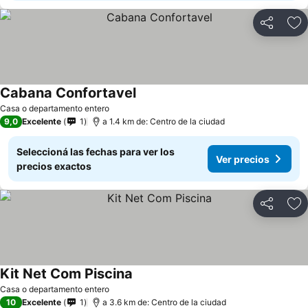
Compartir
Añ
Cabana Confortavel
Casa o departamento entero
9,0
Excelente
1
a 1.4 km de: Centro de la ciudad
Seleccioná las fechas para ver los
Ver precios
precios exactos
Compartir
Añ
Kit Net Com Piscina
Casa o departamento entero
10
Excelente
1
a 3.6 km de: Centro de la ciudad