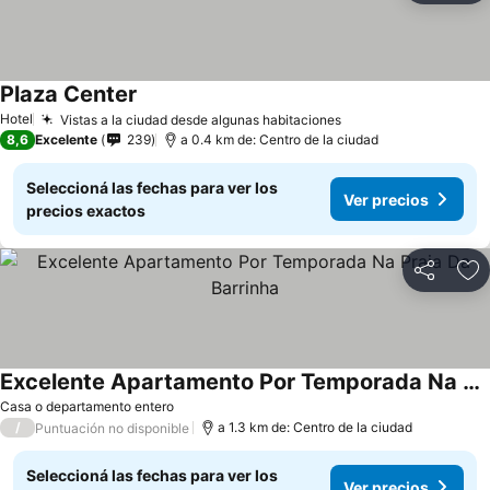
Plaza Center
Hotel
Vistas a la ciudad desde algunas habitaciones
8,6
Excelente
239
a 0.4 km de: Centro de la ciudad
Seleccioná las fechas para ver los
Ver precios
precios exactos
Compartir
Añ
Excelente Apartamento Por Temporada Na Praia Da Barrinha
Casa o departamento entero
/
a 1.3 km de: Centro de la ciudad
Puntuación no disponible
Seleccioná las fechas para ver los
Ver precios