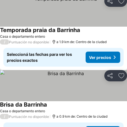
Compartir
Añ
Temporada praia da Barrinha
Casa o departamento entero
/
a 1.9 km de: Centro de la ciudad
Puntuación no disponible
Seleccioná las fechas para ver los
Ver precios
precios exactos
Compartir
Añ
Brisa da Barrinha
Casa o departamento entero
/
a 0.9 km de: Centro de la ciudad
Puntuación no disponible