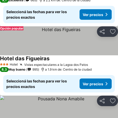
9,1
Excelente
665
a 2.2 km de: Centro de la ciudad
Seleccioná las fechas para ver los
Ver precios
precios exactos
Opción popular
Compartir
Añ
Hotel das Figueiras
Hotel
Vistas espectaculares a la Lagoa dos Patos
3 Estrellas
8,3
Muy bueno
995
a 1.9 km de: Centro de la ciudad
Seleccioná las fechas para ver los
Ver precios
precios exactos
Compartir
Añ