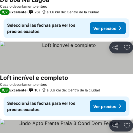
Casa o departamento entero
9,2
Excelente
26
a 1.6 km de: Centro de la ciudad
Seleccioná las fechas para ver los
Ver precios
precios exactos
Compartir
Añ
Loft incrível e completo
Casa o departamento entero
9,3
Excelente
10
a 3.6 km de: Centro de la ciudad
Seleccioná las fechas para ver los
Ver precios
precios exactos
Compartir
Añ