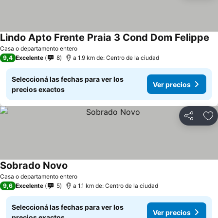
Lindo Apto Frente Praia 3 Cond Dom Felippe
Casa o departamento entero
9,4
Excelente
8
a 1.9 km de: Centro de la ciudad
Seleccioná las fechas para ver los
Ver precios
precios exactos
Compartir
Añ
Sobrado Novo
Casa o departamento entero
9,6
Excelente
5
a 1.1 km de: Centro de la ciudad
Seleccioná las fechas para ver los
Ver precios
precios exactos