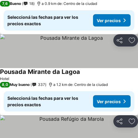
7,6
Bueno
18
a 0.9 km de: Centro de la ciudad
Seleccioná las fechas para ver los
Ver precios
precios exactos
Compartir
Añ
Pousada Mirante da Lagoa
Hotel
8,0
Muy bueno
337
a 1.2 km de: Centro de la ciudad
Seleccioná las fechas para ver los
Ver precios
precios exactos
Compartir
Añ