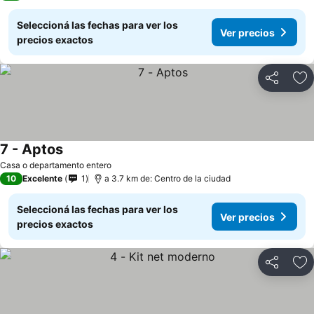
Seleccioná las fechas para ver los
Ver precios
precios exactos
Compartir
Añ
7 - Aptos
Casa o departamento entero
10
Excelente
1
a 3.7 km de: Centro de la ciudad
Seleccioná las fechas para ver los
Ver precios
precios exactos
Compartir
Añ