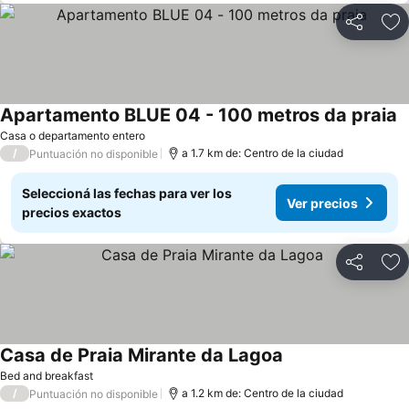
Compartir
Añ
Apartamento BLUE 04 - 100 metros da praia
Casa o departamento entero
/
a 1.7 km de: Centro de la ciudad
Puntuación no disponible
Seleccioná las fechas para ver los
Ver precios
precios exactos
Compartir
Añ
Casa de Praia Mirante da Lagoa
Bed and breakfast
/
a 1.2 km de: Centro de la ciudad
Puntuación no disponible