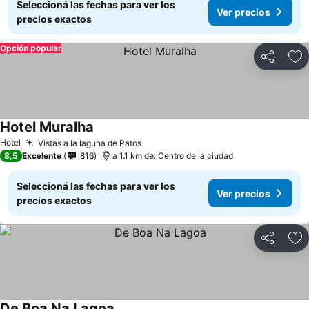
Seleccioná las fechas para ver los
Ver precios
precios exactos
Opción popular
Compartir
Añ
Hotel Muralha
Hotel
Vistas a la laguna de Patos
8,5
Excelente
816
a 1.1 km de: Centro de la ciudad
Seleccioná las fechas para ver los
Ver precios
precios exactos
Compartir
Añ
De Boa Na Lagoa