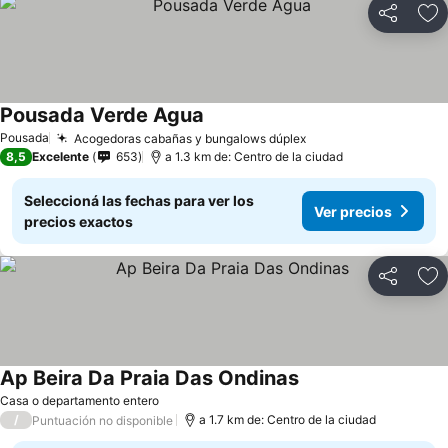
Compartir
Añ
Pousada Verde Agua
Pousada
Acogedoras cabañas y bungalows dúplex
8,5
Excelente
653
a 1.3 km de: Centro de la ciudad
Seleccioná las fechas para ver los
Ver precios
precios exactos
Compartir
Añ
Ap Beira Da Praia Das Ondinas
Casa o departamento entero
/
a 1.7 km de: Centro de la ciudad
Puntuación no disponible