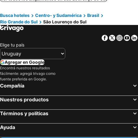
Chuí, Rio Grande do Sul Hoteles
Porto de Galinhas, Pernambuco Hoteles
Busca hoteles
Centro- y Sudamérica
Brasil
Maragogi, Alagoas Hoteles
Búzios, Río de Janeiro Hoteles
Rio Grande do Sul
São Lourenço do Sul
Bombinhas, Santa Catarina Hoteles
Facebook
Twitter
Insta
Yo
Elige tu país
Agregar en Google
Encontrá nuestros resultados
fácilmente: agregá trivago como
fuente preferida en Google.
Compañía
Nuestros productos
Términos y políticas
Ayuda