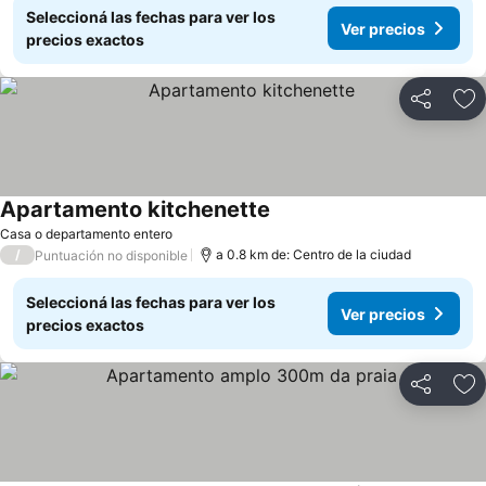
Seleccioná las fechas para ver los
Ver precios
precios exactos
Compartir
Añ
Apartamento kitchenette
Casa o departamento entero
/
a 0.8 km de: Centro de la ciudad
Puntuación no disponible
Seleccioná las fechas para ver los
Ver precios
precios exactos
Compartir
Añ