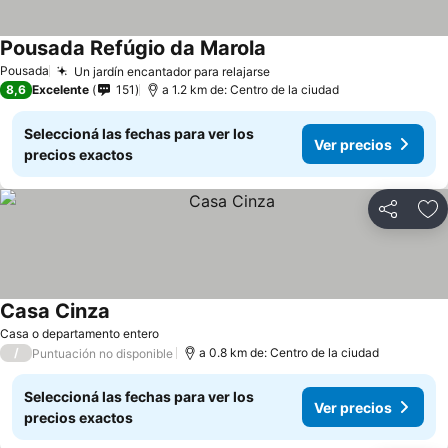
Pousada Refúgio da Marola
Pousada
Un jardín encantador para relajarse
8,6
Excelente
151
a 1.2 km de: Centro de la ciudad
Seleccioná las fechas para ver los
Ver precios
precios exactos
Compartir
Añ
Casa Cinza
Casa o departamento entero
/
a 0.8 km de: Centro de la ciudad
Puntuación no disponible
Seleccioná las fechas para ver los
Ver precios
precios exactos