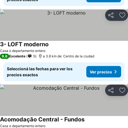
Compartir
Añ
3- LOFT moderno
Casa o departamento entero
9,8
Excelente
5
a 3.8 km de: Centro de la ciudad
Seleccioná las fechas para ver los
Ver precios
precios exactos
Compartir
Añ
Acomodação Central - Fundos
Casa o departamento entero