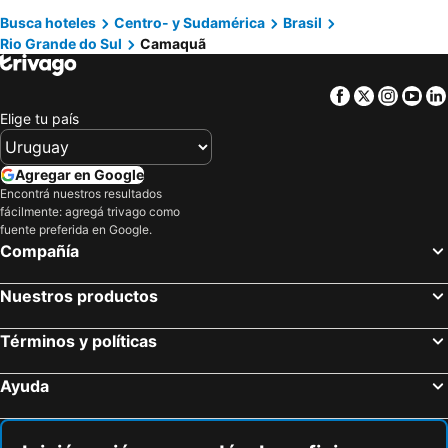
Busca hoteles
Centro- y Sudamérica
Brasil
Maragogi, Alagoas Hoteles
Búzios, Río de Janeiro Hoteles
Rio Grande do Sul
Camaquã
Bombinhas, Santa Catarina Hoteles
Facebook
Twitter
Insta
Yo
Elige tu país
Agregar en Google
Encontrá nuestros resultados
fácilmente: agregá trivago como
fuente preferida en Google.
Compañía
Nuestros productos
Términos y políticas
Ayuda