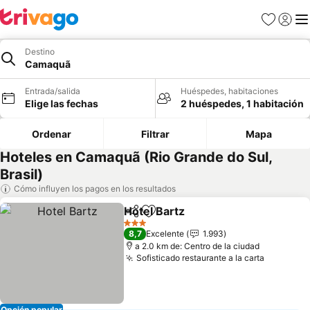
Favoritos
Iniciar 
Me
Destino
Camaquã
Entrada/salida
Huéspedes, habitaciones
Elige las fechas
2 huéspedes, 1 habitación
Ordenar
Filtrar
Mapa
Hoteles en Camaquã (Rio Grande do Sul,
Brasil)
Cómo influyen los pagos en los resultados
Hotel Bartz
Compartir
Añadir a favoritos
3 Estrellas
8,7
Excelente
1.993
a 2.0 km de: Centro de la ciudad
Sofisticado restaurante a la carta
Opción popular