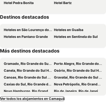
Hotel Pedra Bonita
Hotel Bartz
Destinos destacados
Hoteles en São Lourenço do Sul
Hoteles en Guaíba
Hoteles en Pantano Grande
Hoteles en Sentinela do Sul
Más destinos destacados
Gramado, Rio Grande do Sul Hoteles
Porto Alegre, Rio Grande do Sul Hoteles
Canela, Rio Grande do Sul Hoteles
Osório, Rio Grande do Sul Hoteles
Canoas, Rio Grande do Sul Hoteles
Gravataí, Rio Grande do Sul Hoteles
Caxias do Sul, Rio Grande do Sul Hoteles
Nova Petrópolis, Rio Grande do Sul Hoteles
Novo Hamburgo, Rio Grande do Sul Hoteles
Río de Janeiro, Río de Janeiro Hoteles
Florianópolis, Santa Catarina Hoteles
Santana do Livramento, Rio Grande do Sul Hoteles
Ver todos los alojamientos en Camaquã
Chuí, Rio Grande do Sul Hoteles
Porto de Galinhas, Pernambuco Hoteles