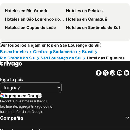
Hoteles en Rio Grande
Hoteles en Pelotas
Hoteles en São Lourenço do Sul
Hoteles en Camaquã
Hoteles en Capão do Leão
Hoteles en Sentinela do Sul
Ver todos los alojamientos en São Lourenço do Sul
Busca hoteles
Centro- y Sudamérica
Brasil
Rio Grande do Sul
São Lourenço do Sul
Hotel das Figueiras
Facebook
Twitter
Insta
Yo
Elige tu país
Agregar en Google
Encontrá nuestros resultados
fácilmente: agregá trivago como
fuente preferida en Google.
Compañía