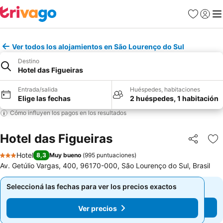
Favoritos
Iniciar 
Me
Ver todos los alojamientos en São Lourenço do Sul
Destino
Hotel das Figueiras
Entrada/salida
Huéspedes, habitaciones
Elige las fechas
2 huéspedes, 1 habitación
Cómo influyen los pagos en los resultados
Hotel das Figueiras
Compartir
Añ
Hotel
8,3
Muy bueno
(
995 puntuaciones
)
3 Estrellas
Av. Getúlio Vargas, 400, 96170-000, São Lourenço do Sul, Brasil
Seleccioná las fechas para ver los precios exactos
Seleccioná las fechas para ver los precios exactos
Ver precios
Ver precios