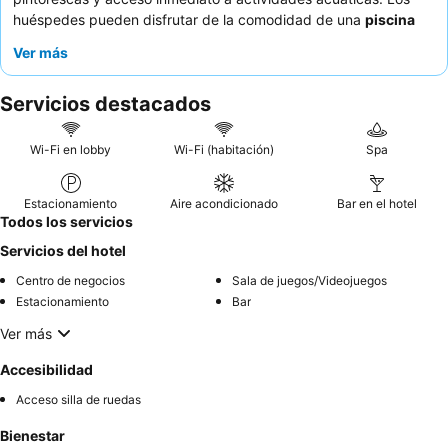
huéspedes pueden disfrutar de la comodidad de una
piscina
climatizada
y otra regular, junto con un área de ocio equipada
Ver más
con instalaciones de barbacoa para relajarse y entretenerse. El
personal recibe constantemente elogios por su servicio cálido,
Servicios destacados
atento y eficiente, que complementa un desayuno bufé a
menudo destacado por su calidad y variedad. Para una
experiencia mejorada, considere solicitar una habitación con
Wi-Fi en lobby
Wi-Fi (habitación)
Spa
vista a la laguna para apreciar plenamente el impresionante
entorno del hotel.
Estacionamiento
Aire acondicionado
Bar en el hotel
Todos los servicios
Servicios del hotel
Centro de negocios
Sala de juegos/Videojuegos
Estacionamiento
Bar
Ver más
Accesibilidad
Acceso silla de ruedas
Bienestar