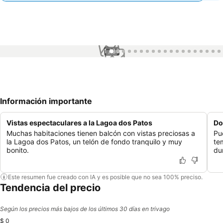
1 / 39
Información importante
Vistas espectaculares a la Lagoa dos Patos
Do
Muchas habitaciones tienen balcón con vistas preciosas a
Pu
la Lagoa dos Patos, un telón de fondo tranquilo y muy
te
bonito.
du
Este resumen fue creado con IA y es posible que no sea 100% preciso.
Tendencia del precio
Según los precios más bajos de los últimos 30 días en trivago
$ 0