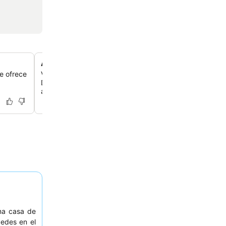
Ambiente familiar y acogedor
te ofrece
Vive un ambiente acogedor y familiar, donde el personal,
Doña Sirlei, se asegura de que tengas una estancia có
agradable.
una casa de
pedes en el