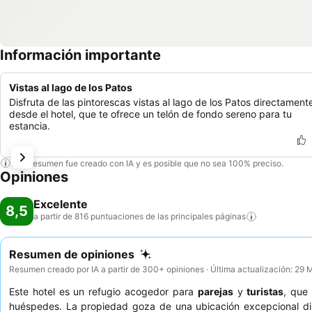
Información importante
Vistas al lago de los Patos
Disfruta de las pintorescas vistas al lago de los Patos directament
desde el hotel, que te ofrece un telón de fondo sereno para tu
estancia.
Este resumen fue creado con IA y es posible que no sea 100% preciso.
Opiniones
Excelente
8,5
a partir de 816 puntuaciones de las principales
páginas
Resumen de opiniones
Resumen creado por IA a partir de 300+ opiniones · Última actualización: 29
Este hotel es un refugio acogedor para
parejas
y
turistas
, que
huéspedes. La propiedad goza de una ubicación excepcional d