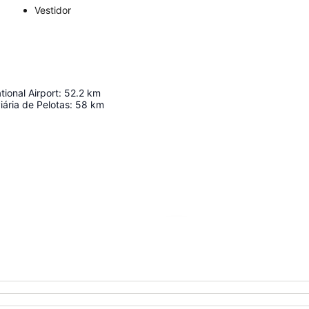
Vestidor
tional Airport
:
52.2
km
iária de Pelotas
:
58
km
Ampliar mapa