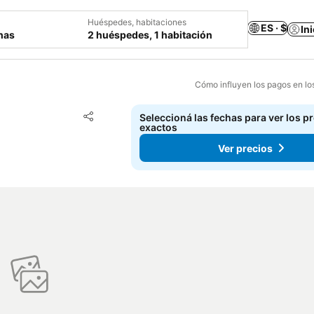
Huéspedes, habitaciones
ES · $
In
chas
2 huéspedes, 1 habitación
Cómo influyen los pagos en lo
Añadir a favoritos
Seleccioná las fechas para ver los p
Compartir
exactos
Ver precios