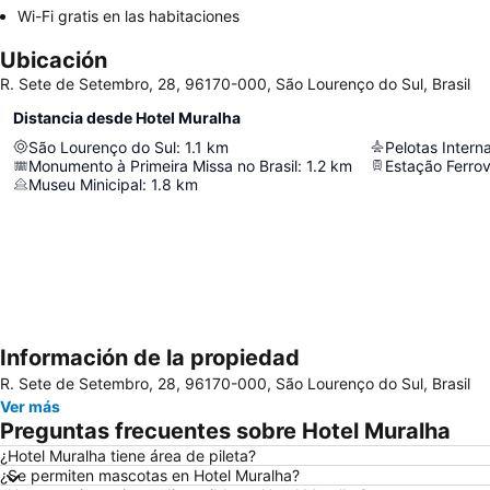
Wi-Fi gratis en las habitaciones
Ubicación
R. Sete de Setembro, 28, 96170-000, São Lourenço do Sul, Brasil
Distancia desde Hotel Muralha
São Lourenço do Sul
:
1.1
km
Pelotas Interna
Monumento à Primeira Missa no Brasil
:
1.2
km
Estação Ferrov
Museu Minicipal
:
1.8
km
Información de la propiedad
R. Sete de Setembro, 28, 96170-000, São Lourenço do Sul, Brasil
Ver más
Preguntas frecuentes sobre Hotel Muralha
¿Hotel Muralha tiene área de pileta?
¿Se permiten mascotas en Hotel Muralha?