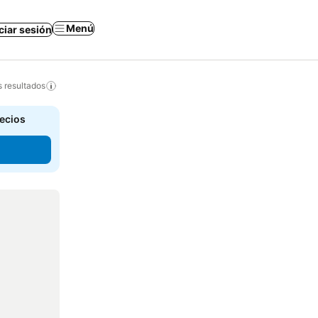
Menú
iciar sesión
s resultados
recios