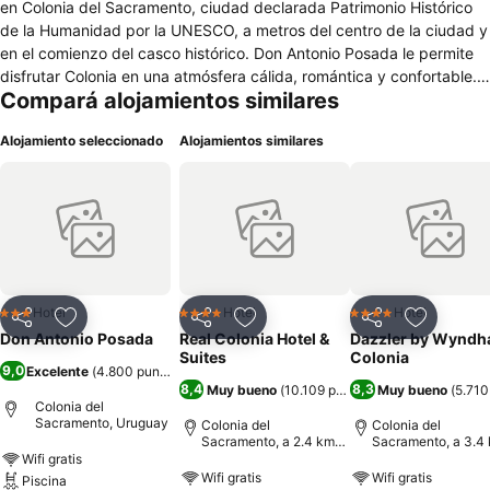
en Colonia del Sacramento, ciudad declarada Patrimonio Histórico
de la Humanidad por la UNESCO, a metros del centro de la ciudad y
en el comienzo del casco histórico. Don Antonio Posada le permite
disfrutar Colonia en una atmósfera cálida, romántica y confortable.
Compará alojamientos similares
38 Habitaciones con TV Cable, teléfono, Aire acondicionado,
espaciosas suites con sommier king size e hidromasaje doble.
Alojamiento seleccionado
Alojamientos similares
Desayuno buffet, snack bar, piscina, terrazas, jardines, solarium,
room service, sala con DVD, Acceso a Internet de banda ancha, son
los servicios que permiten una estadía confortable en el centro del
Colonia del Sacramento.
Hotel
Hotel
Hotel
3 Estrellas
4 Estrellas
4 Estrellas
Compartir
Añadir a favoritos
Compartir
Añadir a favoritos
Compartir
Añadir a 
Don Antonio Posada
Real Colonia Hotel &
Dazzler by Wynd
Suites
Colonia
9,0
Excelente
(
4.800 puntuaciones
)
8,4
8,3
Muy bueno
(
10.109 puntuaciones
Muy bueno
)
(
5.710
Colonia del
Sacramento, Uruguay
Colonia del
Colonia del
Sacramento, a 2.4 km
Sacramento, a 3.4
de: Centro de la ciudad
de: Centro de la ci
Wifi gratis
Wifi gratis
Wifi gratis
Piscina