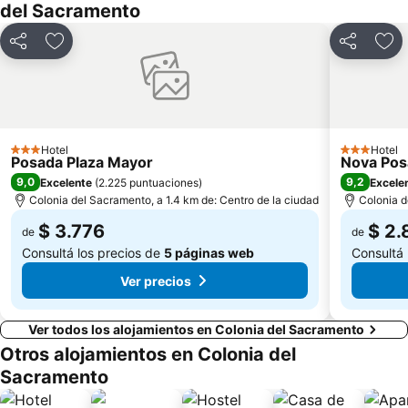
del Sacramento
Compartir
Añadir a favoritos
Compartir
Aña
Hotel
Hotel
3 Estrellas
3 Estrellas
Posada Plaza Mayor
Nova Pos
9,0
9,2
Excelente
(
2.225 puntuaciones
)
Excele
Colonia del Sacramento, a 1.4 km de: Centro de la ciudad
Colonia d
$ 3.776
$ 2.
de
de
Consultá los precios de
5 páginas web
Consultá 
Ver precios
Ver todos los alojamientos en Colonia del Sacramento
Otros alojamientos en Colonia del
Sacramento