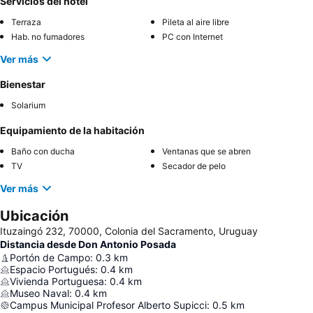
Servicios del hotel
Terraza
Pileta al aire libre
Hab. no fumadores
PC con Internet
Ver más
Bienestar
Solarium
Equipamiento de la habitación
Baño con ducha
Ventanas que se abren
TV
Secador de pelo
Ver más
Ubicación
Ituzaingó 232, 70000, Colonia del Sacramento, Uruguay
Distancia desde Don Antonio Posada
Portón de Campo
:
0.3
km
Espacio Portugués
:
0.4
km
Vivienda Portuguesa
:
0.4
km
Museo Naval
:
0.4
km
Campus Municipal Profesor Alberto Supicci
:
0.5
km