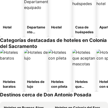
Hotel
Departame
Hostel
Casa de
Apart
nto
huéspedes
equipado
Categorías destacadas de hoteles en Colonia
del Sacramento
Hoteles
Hoteles de
Hoteles
Hoteles
Hote
baratos
lujo
con pileta
que
con 
aceptan
Destinos cerca de Don Antonio Posada
mascotas
Hoteles en Buenos Aires
Hoteles en Colonia del Sacramento