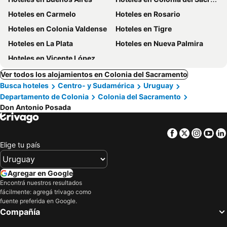
Hoteles en Carmelo
Hoteles en Rosario
Hoteles en Colonia Valdense
Hoteles en Tigre
Hoteles en La Plata
Hoteles en Nueva Palmira
Hoteles en Vicente López
Ver todos los alojamientos en Colonia del Sacramento
Busca hoteles
Centro- y Sudamérica
Uruguay
Departamento de Colonia
Colonia del Sacramento
Don Antonio Posada
Facebook
Twitter
Insta
Yo
Elige tu país
Agregar en Google
Encontrá nuestros resultados
fácilmente: agregá trivago como
fuente preferida en Google.
Compañía