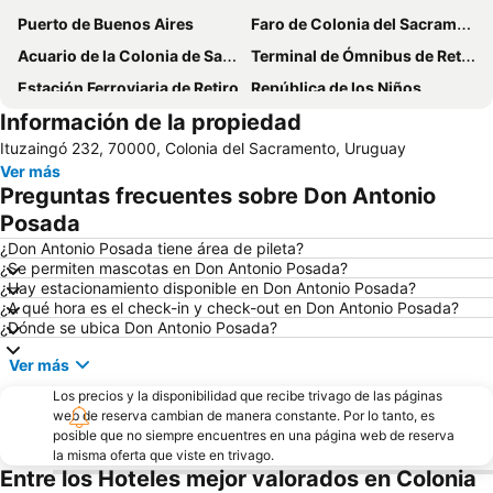
Puerto de Buenos Aires
Faro de Colonia del Sacramento
Acuario de la Colonia de Sacramento
Terminal de Ómnibus de Retiro
Estación Ferroviaria de Retiro
República de los Niños
Información de la propiedad
Parque Mujeres Argentinas
Ituzaingó 232, 70000, Colonia del Sacramento, Uruguay
Ver más
Preguntas frecuentes sobre Don Antonio
Posada
¿Don Antonio Posada tiene área de pileta?
¿Se permiten mascotas en Don Antonio Posada?
¿Hay estacionamiento disponible en Don Antonio Posada?
¿A qué hora es el check-in y check-out en Don Antonio Posada?
¿Dónde se ubica Don Antonio Posada?
Ver más
Los precios y la disponibilidad que recibe trivago de las páginas
web de reserva cambian de manera constante. Por lo tanto, es
posible que no siempre encuentres en una página web de reserva
la misma oferta que viste en trivago.
Entre los Hoteles mejor valorados en Colonia