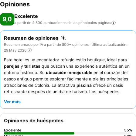
Opiniones
Excelente
9,0
a partir de 4.800 puntuaciones de las principales
páginas
Resumen de opiniones
Resumen creado por IA a partir de 800+ opiniones · Última actualización:
29 May 2026
Este hotel es un encantador refugio estilo boutique, ideal para
parejas
y
turistas
que buscan una experiencia auténtica en un
entorno histórico. Su
ubicación inmejorable
en el corazón del
casco antiguo permite explorar fácilmente a pie las principales
atracciones de Colonia. La atractiva
piscina
ofrece un oasis
refrescante después de un día de turismo. Los huéspedes
elogian constantemente al personal excepcional y el delicioso
Ver más
desayuno casero, que incluye una amplia variedad de
productos dulces y salados. Para una estancia verdaderamente
relajante, considere solicitar una habitación con vistas al jardín
Opiniones de huéspedes
para asegurar un ambiente tranquilo.
Excelente
55
%