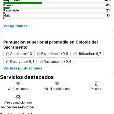
Muy bueno
36
%
Bueno
6
%
Razonable
2
%
Malo
1
%
Ver opiniones
Puntuación superior al promedio en Colonia del
Sacramento
Ambiente
•
10
Experiencia
•
9,8
Ubicación
•
9,7
Desayuno
•
9,4
Restaurante
•
9,4
Ver más puntuaciones
Servicios destacados
Wi-Fi en lobby
Wi-Fi (habitación)
Piscina
Aire acondicionado
Todos los servicios