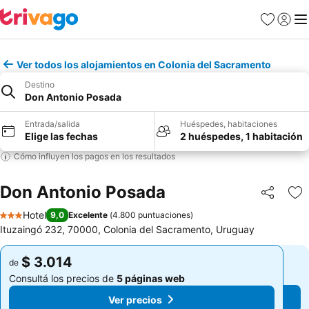
Favoritos
Iniciar 
Me
Ver todos los alojamientos en Colonia del Sacramento
Destino
Don Antonio Posada
Entrada/salida
Huéspedes, habitaciones
Elige las fechas
2 huéspedes, 1 habitación
Cómo influyen los pagos en los resultados
Don Antonio Posada
Compartir
Añ
Hotel
9,0
Excelente
(
4.800 puntuaciones
)
3 Estrellas
Ituzaingó 232, 70000, Colonia del Sacramento, Uruguay
$ 3.014
$ 3.014
de
de
Consultá los precios de
5 páginas web
Consultá los precios de
5 páginas web
Ver precios
Ver precios