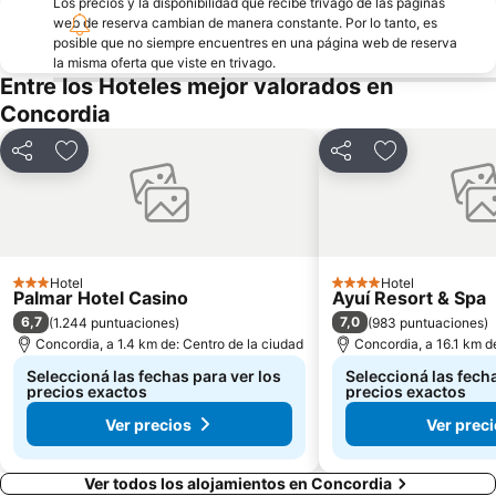
Los precios y la disponibilidad que recibe trivago de las páginas
web de reserva cambian de manera constante. Por lo tanto, es
posible que no siempre encuentres en una página web de reserva
la misma oferta que viste en trivago.
Entre los Hoteles mejor valorados en
Concordia
Compartir
Añadir a favoritos
Compartir
Añadir a favo
Hotel
Hotel
3 Estrellas
4 Estrellas
Palmar Hotel Casino
Ayuí Resort & Spa
6,7
7,0
(
1.244 puntuaciones
)
(
983 puntuaciones
)
Concordia, a 1.4 km de: Centro de la ciudad
Concordia, a 16.1 km d
Seleccioná las fechas para ver los
Seleccioná las fecha
precios exactos
precios exactos
Ver precios
Ver prec
Ver todos los alojamientos en Concordia