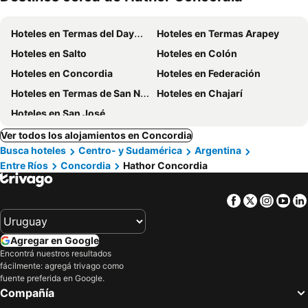
mascotas
Hoteles en Termas del Dayman
Hoteles en Termas Arapey
Hoteles en Salto
Hoteles en Colón
Hoteles en Concordia
Hoteles en Federación
Hoteles en Termas de San Nicanor
Hoteles en Chajarí
Hoteles en San José
Ver todos los alojamientos en Concordia
Busca hoteles
Centro- y Sudamérica
Argentina
Entre Ríos
Concordia
Hathor Concordia
Facebook
Twitter
Insta
Yo
Agregar en Google
Encontrá nuestros resultados
fácilmente: agregá trivago como
fuente preferida en Google.
Compañía