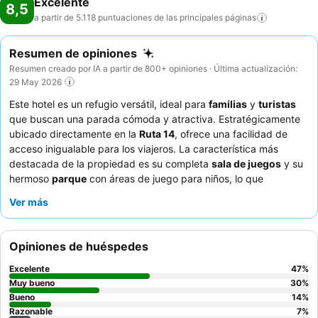
Excelente
8,5
a partir de 5.118 puntuaciones de las principales
páginas
Resumen de opiniones
Resumen creado por IA a partir de 800+ opiniones · Última actualización:
29 May 2026
Este hotel es un refugio versátil, ideal para
familias
y
turistas
que buscan una parada cómoda y atractiva. Estratégicamente
ubicado directamente en la
Ruta 14
, ofrece una facilidad de
acceso inigualable para los viajeros. La característica más
destacada de la propiedad es su completa
sala de juegos
y su
hermoso
parque
con áreas de juego para niños, lo que
garantiza el entretenimiento para todas las edades. Los
Ver más
huéspedes elogian constantemente al
personal amable y
atento
y el
desayuno bufé variado y abundante
. Para una
experiencia más tranquila, considere solicitar una habitación con
Opiniones de huéspedes
vistas a los serenos campos de arándanos.
Excelente
47
%
Muy bueno
30
%
Bueno
14
%
Razonable
7
%