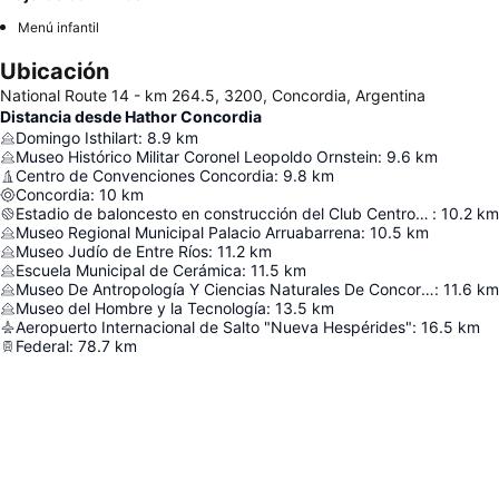
Menú infantil
Ubicación
National Route 14 - km 264.5, 3200, Concordia, Argentina
Distancia desde Hathor Concordia
Domingo Isthilart
:
8.9
km
Museo Histórico Militar Coronel Leopoldo Ornstein
:
9.6
km
Centro de Convenciones Concordia
:
9.8
km
Concordia
:
10
km
Estadio de baloncesto en construcción del Club Centro Exalumnos Capuchinos
:
10.2
km
Museo Regional Municipal Palacio Arruabarrena
:
10.5
km
Museo Judío de Entre Ríos
:
11.2
km
Escuela Municipal de Cerámica
:
11.5
km
Museo De Antropología Y Ciencias Naturales De Concordia
:
11.6
km
Museo del Hombre y la Tecnología
:
13.5
km
Aeropuerto Internacional de Salto "Nueva Hespérides"
:
16.5
km
Federal
:
78.7
km