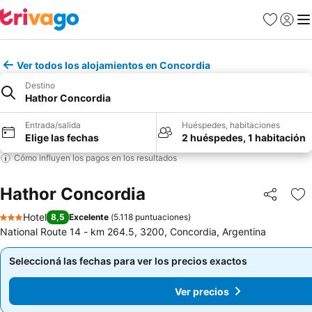
Favoritos
Iniciar 
Me
Ver todos los alojamientos en Concordia
Destino
Hathor Concordia
Entrada/salida
Huéspedes, habitaciones
Elige las fechas
2 huéspedes, 1 habitación
Cómo influyen los pagos en los resultados
Hathor Concordia
Compartir
Añ
Hotel
8,5
Excelente
(
5.118 puntuaciones
)
3 Estrellas
National Route 14 - km 264.5, 3200, Concordia, Argentina
Seleccioná las fechas para ver los precios exactos
Seleccioná las fechas para ver los precios exactos
Ver precios
Ver precios