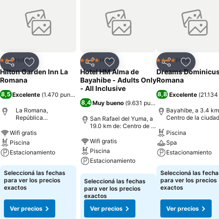
Hotel
Hotel
Hotel
3 Estrellas
4 Estrellas
4 Estrellas
Compartir
Añadir a favoritos
Compartir
Añadir a favoritos
Compartir
Añadir a 
Hilton Garden Inn La
Hotel HM Alma de
Dreams Dominicus
Romana
Bayahibe - Adults Only
Romana
- All Inclusive
8,5
8,8
Excelente
(
1.470 puntuaciones
)
Excelente
(
21.134
8,4
Muy bueno
(
9.631 puntuaciones
)
La Romana,
Bayahibe, a 3.4 km
República
Centro de la ciuda
San Rafael del Yuma, a
Dominicana
19.0 km de: Centro de la
Wifi gratis
Piscina
ciudad
Wifi gratis
Piscina
Spa
Piscina
Estacionamiento
Estacionamiento
Estacionamiento
Ver precios
Ver precios
Seleccioná las fechas
Seleccioná las fecha
Ver precios
para ver los precios
para ver los precios
Seleccioná las fechas
exactos
exactos
para ver los precios
exactos
Ver precios
Ver precios
Ver precios