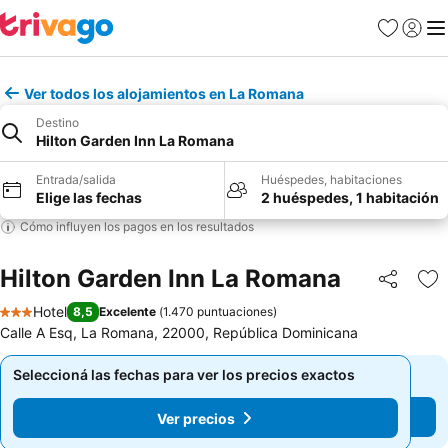
Favoritos
Iniciar 
Me
Ver todos los alojamientos en La Romana
Destino
Hilton Garden Inn La Romana
Entrada/salida
Huéspedes, habitaciones
Elige las fechas
2 huéspedes, 1 habitación
Cómo influyen los pagos en los resultados
Hilton Garden Inn La Romana
Compartir
Añ
Hotel
8,5
Excelente
(
1.470 puntuaciones
)
3 Estrellas
Calle A Esq, La Romana, 22000, República Dominicana
Seleccioná las fechas para ver los precios exactos
Seleccioná las fechas para ver los precios exactos
Ver precios
Ver precios