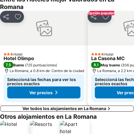
Romana
Opción popular
Compartir
Añadir a favoritos
Compartir
Añadir a fav
Hotel
Hotel
3 Estrellas
4 Estrellas
Hotel Olimpo
La Casona MC
7,5
8,1
Bueno
(
725 puntuaciones
)
Muy bueno
(
306 pu
La Romana, a 0.8 km de: Centro de la ciudad
La Romana, a 2.2 km d
Seleccioná las fechas para ver los
Seleccioná las fech
precios exactos
precios exactos
Ver precios
Ver prec
Ver todos los alojamientos en La Romana
Otros alojamientos en La Romana