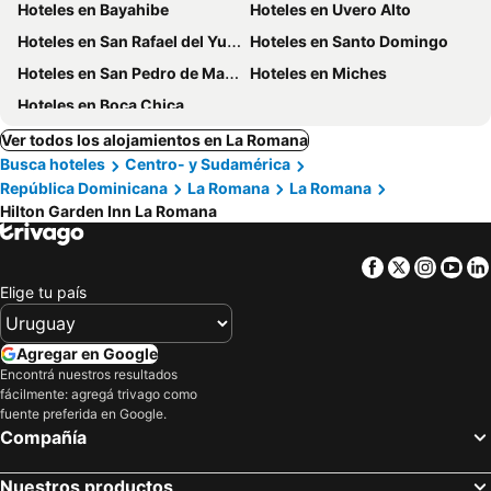
Hoteles en Bayahibe
Hoteles en Uvero Alto
Hoteles en San Rafael del Yuma
Hoteles en Santo Domingo
Hoteles en San Pedro de Macoris
Hoteles en Miches
Hoteles en Boca Chica
Ver todos los alojamientos en La Romana
Busca hoteles
Centro- y Sudamérica
República Dominicana
La Romana
La Romana
Hilton Garden Inn La Romana
Facebook
Twitter
Insta
Yo
Elige tu país
Agregar en Google
Encontrá nuestros resultados
fácilmente: agregá trivago como
fuente preferida en Google.
Compañía
Nuestros productos