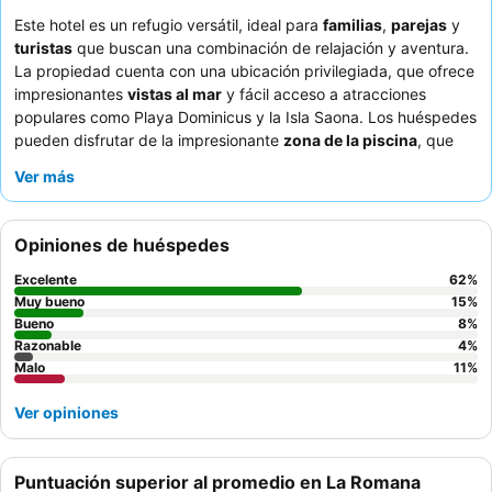
Este hotel es un refugio versátil, ideal para
familias
,
parejas
y
turistas
que buscan una combinación de relajación y aventura.
La propiedad cuenta con una ubicación privilegiada, que ofrece
impresionantes
vistas al mar
y fácil acceso a atracciones
populares como Playa Dominicus y la Isla Saona. Los huéspedes
pueden disfrutar de la impresionante
zona de la piscina
, que
presenta una entrada en pendiente que simula una playa,
Ver más
perfecta para todas las edades. La excepcional amabilidad del
personal y el delicioso desayuno buffet de alta calidad reciben
elogios constantemente. Para una experiencia mejorada,
Opiniones de huéspedes
considere reservar una habitación con
balcón
para apreciar
plenamente las espectaculares vistas al mar o a la Isla Catalina.
Excelente
62
%
Muy bueno
15
%
Bueno
8
%
Razonable
4
%
Malo
11
%
Ver opiniones
Puntuación superior al promedio en La Romana