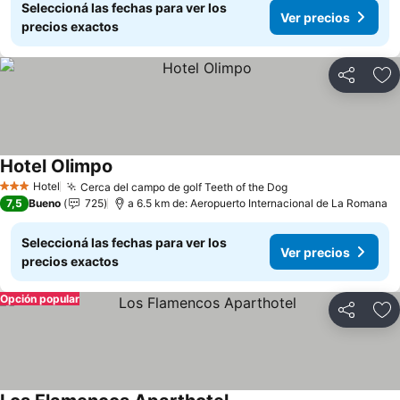
Seleccioná las fechas para ver los
Ver precios
precios exactos
Compartir
Añ
Hotel Olimpo
Hotel
Cerca del campo de golf Teeth of the Dog
3 Estrellas
7,5
Bueno
725
a 6.5 km de: Aeropuerto Internacional de La Romana
Seleccioná las fechas para ver los
Ver precios
precios exactos
Opción popular
Compartir
Añ