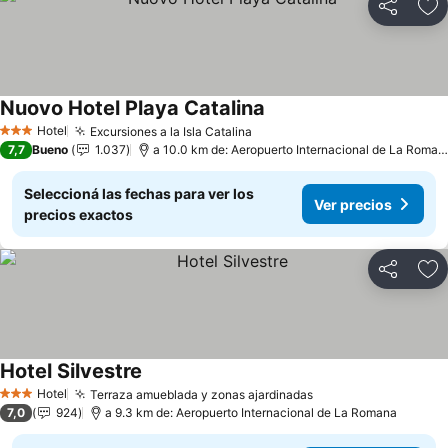
Compartir
Añ
Nuovo Hotel Playa Catalina
Hotel
Excursiones a la Isla Catalina
3 Estrellas
7,7
Bueno
1.037
a 10.0 km de: Aeropuerto Internacional de La Romana
Seleccioná las fechas para ver los
Ver precios
precios exactos
Compartir
Añ
Hotel Silvestre
Hotel
Terraza amueblada y zonas ajardinadas
3 Estrellas
7,0
924
a 9.3 km de: Aeropuerto Internacional de La Romana