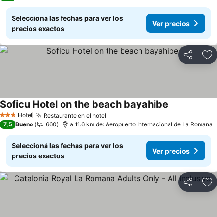
Seleccioná las fechas para ver los
Ver precios
precios exactos
Compartir
Añ
Soficu Hotel on the beach bayahibe
Hotel
Restaurante en el hotel
3 Estrellas
7,5
Bueno
660
a 11.6 km de: Aeropuerto Internacional de La Romana
Seleccioná las fechas para ver los
Ver precios
precios exactos
Compartir
Añ