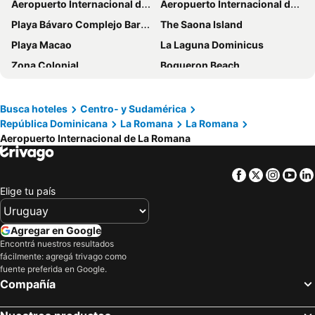
Aeropuerto Internacional de Punta Cana
Aeropuerto Internacional de La Romana
La Casona MC
Vanilla House
Playa Bávaro Complejo Barceló Bávaro
The Saona Island
Dreams La Romana All Inclusive Resort & Spa
Hotel El Dorado
Playa Macao
La Laguna Dominicus
Zona Colonial
Boqueron Beach
Canto de la Playa
Playa Las Terrenas
Altos de Chavon
Isla Catalina
Busca hoteles
Centro- y Sudamérica
República Dominicana
La Romana
La Romana
Basílica Nuestra Señora de La Altagracia
Cueva Fun Fun
Aeropuerto Internacional de La Romana
Guayacanes
Arena Gorda Iberostar
Arena Gorda Complejo Bahia Principe Bavaro
Mercado El Cortecito
Facebook
Twitter
Insta
Yo
Gabi's Ranch
Dolphin Island
Elige tu país
Aeropuerto Internacional Las Américas
Bonita
Fortaleza Ozama
Cayacoa - Country Club
Agregar en Google
Encontrá nuestros resultados
Columbus Palace
Eugenio María de Hostos Airport
fácilmente: agregá trivago como
Paseos en caballo
Jardín Botánico Nacional
fuente preferida en Google.
Compañía
Piantini
El salto del Limón