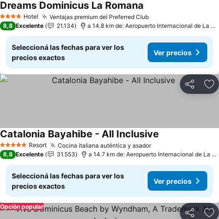
Dreams Dominicus La Romana
Hotel
Ventajas premium del Preferred Club
4 Estrellas
8,8
Excelente
21.134
a 14.8 km de: Aeropuerto Internacional de La Romana
Seleccioná las fechas para ver los
Ver precios
precios exactos
Compartir
Añ
Catalonia Bayahibe - All Inclusive
Resort
Cocina italiana auténtica y asador
5 Estrellas
8,8
Excelente
31.553
a 14.7 km de: Aeropuerto Internacional de La Romana
Seleccioná las fechas para ver los
Ver precios
precios exactos
Opción popular
Compartir
Añ