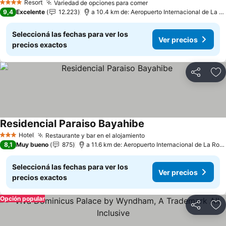
Resort
Variedad de opciones para comer
4 Estrellas
9,4
Excelente
12.223
a 10.4 km de: Aeropuerto Internacional de La Romana
Seleccioná las fechas para ver los
Ver precios
precios exactos
Compartir
Añ
Residencial Paraiso Bayahibe
Hotel
Restaurante y bar en el alojamiento
3 Estrellas
8,1
Muy bueno
875
a 11.6 km de: Aeropuerto Internacional de La Romana
Seleccioná las fechas para ver los
Ver precios
precios exactos
Opción popular
Compartir
Añ