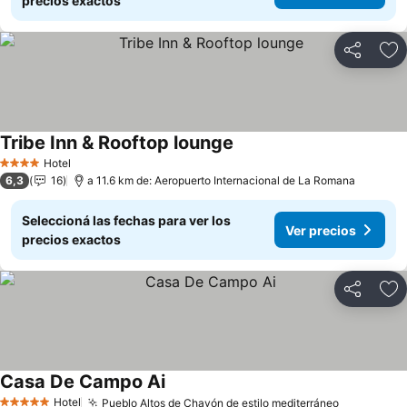
precios exactos
Compartir
Añ
Tribe Inn & Rooftop lounge
Hotel
4 Estrellas
6,3
16
a 11.6 km de: Aeropuerto Internacional de La Romana
Seleccioná las fechas para ver los
Ver precios
precios exactos
Compartir
Añ
Casa De Campo Ai
Hotel
Pueblo Altos de Chavón de estilo mediterráneo