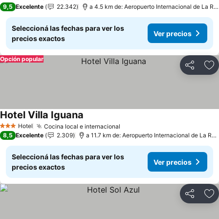
5 Estrellas
9,5
Excelente
22.342
a 4.5 km de: Aeropuerto Internacional de La Romana
Seleccioná las fechas para ver los
Ver precios
precios exactos
Opción popular
Compartir
Añ
Hotel Villa Iguana
Hotel
Cocina local e internacional
3 Estrellas
8,5
Excelente
2.309
a 11.7 km de: Aeropuerto Internacional de La Romana
Seleccioná las fechas para ver los
Ver precios
precios exactos
Compartir
Añ