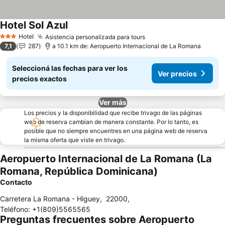
Hotel Sol Azul
Hotel
Asistencia personalizada para tours
3 Estrellas
7,1
287
a 10.1 km de: Aeropuerto Internacional de La Romana
Seleccioná las fechas para ver los
Ver precios
precios exactos
Ver más
Los precios y la disponibilidad que recibe trivago de las páginas
web de reserva cambian de manera constante. Por lo tanto, es
posible que no siempre encuentres en una página web de reserva
la misma oferta que viste en trivago.
Aeropuerto Internacional de La Romana (La
Romana, República Dominicana)
Contacto
Carretera La Romana - Higuey
,
22000
,
Teléfono
:
+1(809)5565565
Preguntas frecuentes sobre Aeropuerto