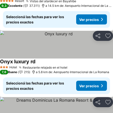
Resort
Vistas del atardecer en Bayahibe
5 Estrellas
9,3
Excelente
37.311
a 14.5 km de: Aeropuerto Internacional de La Romana
Seleccioná las fechas para ver los
Ver precios
precios exactos
Compartir
Añ
Onyx luxury rd
Hotel
Restaurante relajado en el hotel
3 Estrellas
7,6
Bueno
215
a 5.8 km de: Aeropuerto Internacional de La Romana
Seleccioná las fechas para ver los
Ver precios
precios exactos
Compartir
Añ