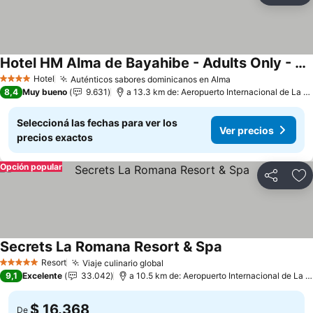
Hotel HM Alma de Bayahibe - Adults Only - All Inclusive
Hotel
Auténticos sabores dominicanos en Alma
4 Estrellas
8,4
Muy bueno
9.631
a 13.3 km de: Aeropuerto Internacional de La Romana
Seleccioná las fechas para ver los
Ver precios
precios exactos
Opción popular
Compartir
Añ
Secrets La Romana Resort & Spa
Resort
Viaje culinario global
5 Estrellas
9,1
Excelente
33.042
a 10.5 km de: Aeropuerto Internacional de La Romana
$ 16.368
De