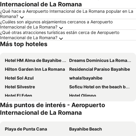
Internacional de La Romana
¿Qué hace a Aeropuerto Internacional de La Romana popular en La
Romana?
¿Cuáles son algunos alojamientos cercanos a Aeropuerto
Internacional de La Romana?
¿Qué otras atracciones turísticas están cerca de Aeropuerto
Internacional de La Romana?
Más top hoteles
Hotel HM Alma de Bayahibe - Adults Only - All Inclusive
Dreams Dominicus La Romana
Hilton Garden Inn La Romana
Residencial Paraiso Bayahibe
Hotel Sol Azul
whala!bayahibe
Hotel Silvestre
Soficu Hotel on the beach bayahibe
Hotel El Eden
Hotel Olimpo
Más puntos de interés - Aeropuerto
Hotel Villa Iguana
Alkquimia Lounge And Bar
Internacional de La Romana
Glamour Hotel
Hotel La Romana Center
Catalonia Gran Dominicus
Hotel Soficu On The Beach
Playa de Punta Cana
Bayahibe Beach
Nuovo Hotel Playa Catalina
Onyx luxury rd