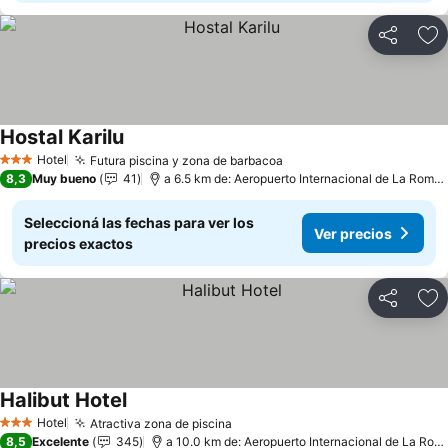
Compartir
Añ
Hostal Karilu
Hotel
Futura piscina y zona de barbacoa
3 Estrellas
8,3
Muy bueno
41
a 6.5 km de: Aeropuerto Internacional de La Romana
Seleccioná las fechas para ver los
Ver precios
precios exactos
Compartir
Añ
Halibut Hotel
Hotel
Atractiva zona de piscina
3 Estrellas
8,5
Excelente
345
a 10.0 km de: Aeropuerto Internacional de La Romana