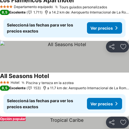
Los Flamencos Aparthotel
Departamento equipado
Tours guiados personalizados
4 Estrellas
8,5
Excelente
1.711
a 14.2 km de: Aeropuerto Internacional de La Romana
Seleccioná las fechas para ver los
Ver precios
precios exactos
Compartir
Añ
All Seasons Hotel
Hotel
Piscina y terraza en la azotea
3 Estrellas
8,5
Excelente
153
a 11.7 km de: Aeropuerto Internacional de La Romana
Seleccioná las fechas para ver los
Ver precios
precios exactos
Opción popular
Compartir
Añ