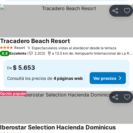
Compartir
Añ
Tracadero Beach Resort
Resort
Espectaculares vistas al atardecer desde la terraza
4 Estrellas
8,8
Excelente
2.202
a 13.5 km de: Aeropuerto Internacional de La Romana
$ 5.653
De
Consultá los precios de
4 páginas web
Ver precios
Opción popular
Compartir
Añ
Iberostar Selection Hacienda Dominicus