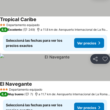
Tropical Caribe
Departamento equipado
2 Estrellas
8,6
Excelente
249
a 11.8 km de: Aeropuerto Internacional de La Romana
Seleccioná las fechas para ver los
Ver precios
precios exactos
Compartir
Añ
El Navegante
Departamento equipado
3 Estrellas
8,4
Muy bueno
7
a 11.7 km de: Aeropuerto Internacional de La Romana
Seleccioná las fechas para ver los
Ver precios