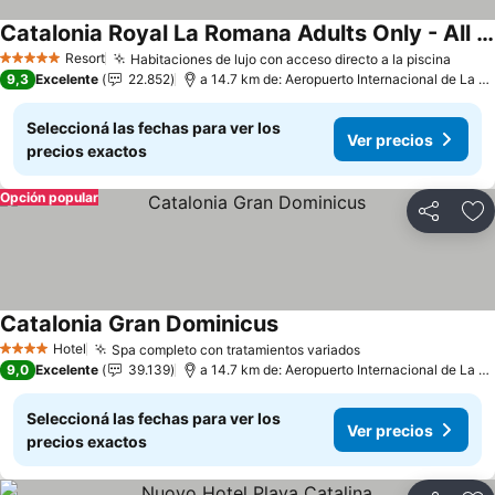
Catalonia Royal La Romana Adults Only - All Inclusive
Resort
Habitaciones de lujo con acceso directo a la piscina
5 Estrellas
9,3
Excelente
22.852
a 14.7 km de: Aeropuerto Internacional de La Romana
Seleccioná las fechas para ver los
Ver precios
precios exactos
Opción popular
Compartir
Añ
Catalonia Gran Dominicus
Hotel
Spa completo con tratamientos variados
4 Estrellas
9,0
Excelente
39.139
a 14.7 km de: Aeropuerto Internacional de La Romana
Seleccioná las fechas para ver los
Ver precios
precios exactos