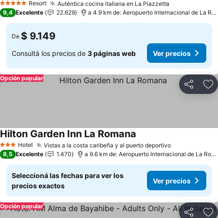
Resort
Auténtica cocina italiana en La Piazzetta
5 Estrellas
9,4
Excelente
22.629
a 4.9 km de: Aeropuerto Internacional de La Romana
$ 9.149
De
Consultá los precios de
3 páginas web
Ver precios
Opción popular
Compartir
Añ
Hilton Garden Inn La Romana
Hotel
Vistas a la costa caribeña y al puerto deportivo
3 Estrellas
8,5
Excelente
1.470
a 9.6 km de: Aeropuerto Internacional de La Romana
Seleccioná las fechas para ver los
Ver precios
precios exactos
Opción popular
Compartir
Añ