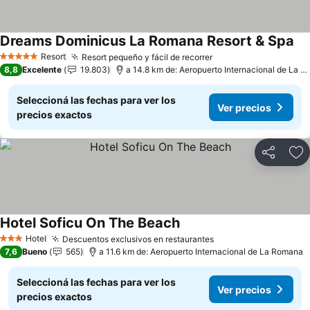
Dreams Dominicus La Romana Resort & Spa
Resort
Resort pequeño y fácil de recorrer
5 Estrellas
8,8
Excelente
19.803
a 14.8 km de: Aeropuerto Internacional de La Romana
Seleccioná las fechas para ver los
Ver precios
precios exactos
Compartir
Añ
Hotel Soficu On The Beach
Hotel
Descuentos exclusivos en restaurantes
3 Estrellas
7,6
Bueno
565
a 11.6 km de: Aeropuerto Internacional de La Romana
Seleccioná las fechas para ver los
Ver precios
precios exactos