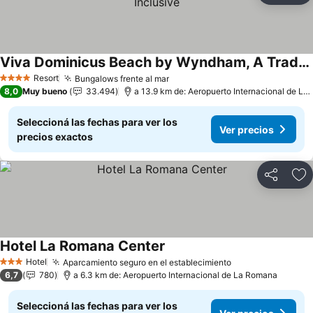
Viva Dominicus Beach by Wyndham, A Trademark All Inclusive
Resort
Bungalows frente al mar
4 Estrellas
8,0
Muy bueno
33.494
a 13.9 km de: Aeropuerto Internacional de La Romana
Seleccioná las fechas para ver los
Ver precios
precios exactos
Compartir
Añ
Hotel La Romana Center
Hotel
Aparcamiento seguro en el establecimiento
3 Estrellas
6,7
780
a 6.3 km de: Aeropuerto Internacional de La Romana
Seleccioná las fechas para ver los