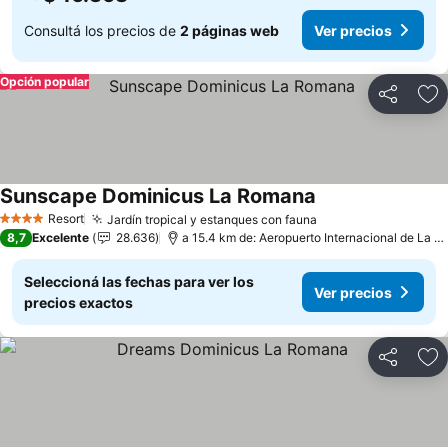
Consultá los precios de
2 páginas web
Ver precios
Opción popular
Compartir
Añ
Sunscape Dominicus La Romana
Resort
Jardín tropical y estanques con fauna
4 Estrellas
8,7
Excelente
28.636
a 15.4 km de: Aeropuerto Internacional de La Romana
Seleccioná las fechas para ver los
Ver precios
precios exactos
Compartir
Añ