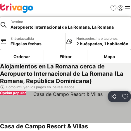
Favoritos
Iniciar 
Me
Destino
Aeropuerto Internacional de La Romana, La Romana
Entrada/salida
Huéspedes, habitaciones
Elige las fechas
2 huéspedes, 1 habitación
Ordenar
Filtrar
Mapa
Alojamientos en La Romana cerca de
Aeropuerto Internacional de La Romana (La
Romana, República Dominicana)
Cómo influyen los pagos en los resultados
Opción popular
Compartir
Añ
Casa de Campo Resort & Villas