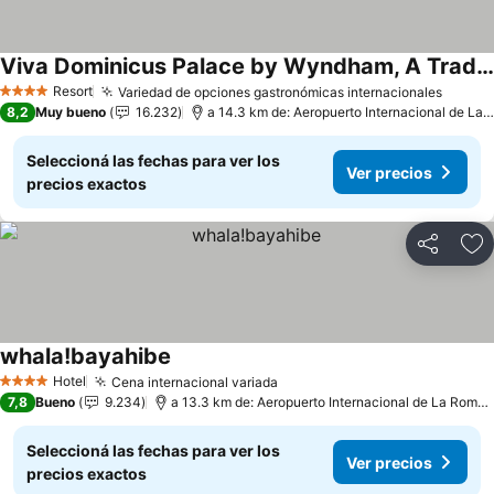
Viva Dominicus Palace by Wyndham, A Trademark All Inclusive
Resort
Variedad de opciones gastronómicas internacionales
4 Estrellas
8,2
Muy bueno
16.232
a 14.3 km de: Aeropuerto Internacional de La Romana
Seleccioná las fechas para ver los
Ver precios
precios exactos
Compartir
Añ
whala!bayahibe
Hotel
Cena internacional variada
4 Estrellas
7,8
Bueno
9.234
a 13.3 km de: Aeropuerto Internacional de La Romana
Seleccioná las fechas para ver los
Ver precios
precios exactos