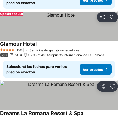
Ver precios
precios exactos
Opción popular
Compartir
Añ
Glamour Hotel
Hotel
Servicios de spa rejuvenecedores
5 Estrellas
7,0
543
a 7.0 km de: Aeropuerto Internacional de La Romana
Seleccioná las fechas para ver los
Ver precios
precios exactos
Compartir
Añ
Dreams La Romana Resort & Spa