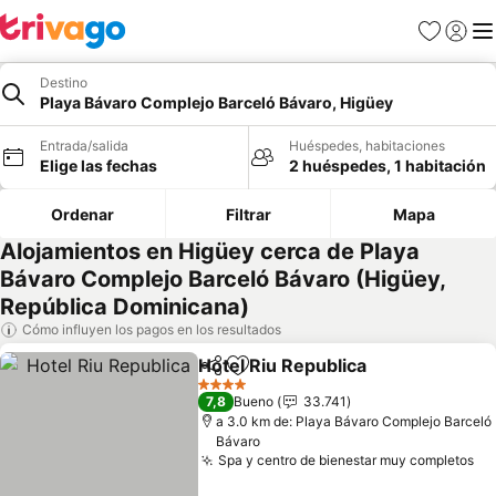
Favoritos
Iniciar 
Me
Destino
Playa Bávaro Complejo Barceló Bávaro, Higüey
Entrada/salida
Huéspedes, habitaciones
Elige las fechas
2 huéspedes, 1 habitación
Ordenar
Filtrar
Mapa
Alojamientos en Higüey cerca de Playa
Bávaro Complejo Barceló Bávaro (Higüey,
República Dominicana)
Cómo influyen los pagos en los resultados
Hotel Riu Republica
Compartir
Añadir a favoritos
4 Estrellas
7,8
Bueno
33.741
a 3.0 km de: Playa Bávaro Complejo Barceló
Bávaro
Spa y centro de bienestar muy completos