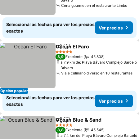
Bávaro
Cena gourmet en el restaurante Limbo
Seleccioná las fechas para ver los precios
Ver precios
exactos
Ocean El Faro
Compartir
Añadir a favoritos
5 Estrellas
8,9
Excelente
45.808
a 7.9 km de: Playa Bávaro Complejo Barceló
Bávaro
Viaje culinario diverso en 10 restaurantes
Opción popular
Seleccioná las fechas para ver los precios
Ver precios
exactos
Ocean Blue & Sand
Compartir
Añadir a favoritos
5 Estrellas
8,8
Excelente
45.545
a 7.4 km de: Playa Bávaro Complejo Barceló