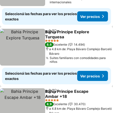
internacionales
Seleccioná las fechas para ver los precios
Ver precios
exactos
Bahia Principe Explore
Compartir
Añadir a favoritos
Turquesa
5 Estrellas
8,6
Excelente
14.494
a 4.8 km de: Playa Bávaro Complejo Barceló
Bávaro
Suites familiares con comodidades para
niños
Seleccioná las fechas para ver los precios
Ver precios
exactos
Bahia Principe Escape
Compartir
Añadir a favoritos
Ambar +18
5 Estrellas
8,9
Excelente
30.470
a 4.8 km de: Playa Bávaro Complejo Barceló