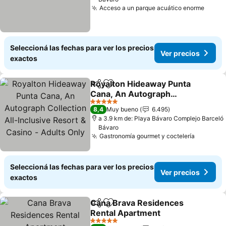
Acceso a un parque acuático enorme
Seleccioná las fechas para ver los precios
Ver precios
exactos
Royalton Hideaway Punta
Compartir
Añadir a favoritos
Cana, An Autograph
Collection All-Inclusive
5 Estrellas
8,4
Muy bueno
6.495
Resort & Casino - Adults
a 3.9 km de: Playa Bávaro Complejo Barceló
Only
Bávaro
Gastronomía gourmet y coctelería
Seleccioná las fechas para ver los precios
Ver precios
exactos
Cana Brava Residences
Compartir
Añadir a favoritos
Rental Apartment
5 Estrellas