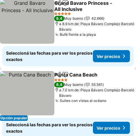
Grand Bavaro Princess -
Compartir
Añadir a favoritos
All Inclusive
5 Estrellas
8,4
Muy bueno
42.666
a 8.9 km de: Playa Bávaro Complejo Barceló
Bávaro
Bufé frente a la playa
Seleccioná las fechas para ver los precios
Ver precios
exactos
Punta Cana Beach
Compartir
Añadir a favoritos
4 Estrellas
8,4
Muy bueno
55.561
a 7.0 km de: Playa Bávaro Complejo Barceló
Bávaro
Suites con vistas al océano
Opción popular
Seleccioná las fechas para ver los precios
Ver precios
exactos