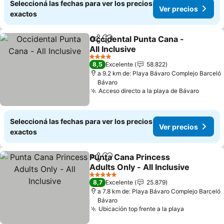
Seleccioná las fechas para ver los precios
Ver precios
exactos
Occidental Punta Cana -
Compartir
Añadir a favoritos
All Inclusive
4 Estrellas
8,5
Excelente
58.822
a 9.2 km de: Playa Bávaro Complejo Barceló
Bávaro
Acceso directo a la playa de Bávaro
Seleccioná las fechas para ver los precios
Ver precios
exactos
Punta Cana Princess
Compartir
Añadir a favoritos
Adults Only - All Inclusive
5 Estrellas
8,7
Excelente
25.879
a 7.8 km de: Playa Bávaro Complejo Barceló
Bávaro
Ubicación top frente a la playa