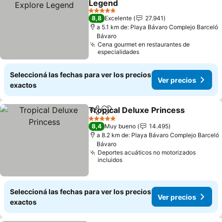
Legend
5 Estrellas
8,8
Excelente
27.941
a 5.1 km de: Playa Bávaro Complejo Barceló
Bávaro
Cena gourmet en restaurantes de
especialidades
Seleccioná las fechas para ver los precios
Ver precios
exactos
Tropical Deluxe Princess
Compartir
Añadir a favoritos
5 Estrellas
8,4
Muy bueno
14.495
a 8.2 km de: Playa Bávaro Complejo Barceló
Bávaro
Deportes acuáticos no motorizados
incluidos
Seleccioná las fechas para ver los precios
Ver precios
exactos