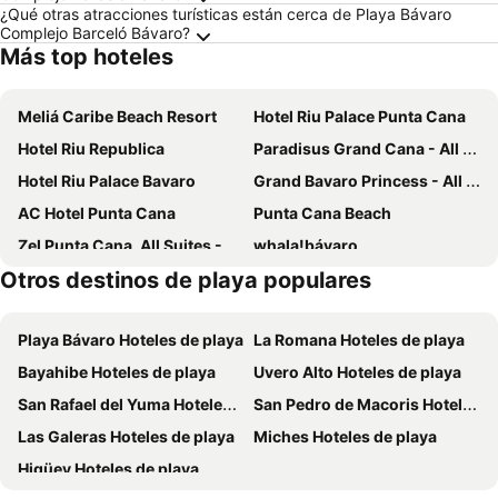
¿Qué otras atracciones turísticas están cerca de Playa Bávaro
Complejo Barceló Bávaro?
Más top hoteles
Meliá Caribe Beach Resort
Hotel Riu Palace Punta Cana
Hotel Riu Republica
Paradisus Grand Cana - All Suites
Hotel Riu Palace Bavaro
Grand Bavaro Princess - All Inclusive
AC Hotel Punta Cana
Punta Cana Beach
Zel Punta Cana, All Suites - All inclusive
whala!bávaro
Otros destinos de playa populares
whala!urban punta cana
Hotel Faranda Single 1 Punta Cana - Adults Only
Los Corales Beach Village
Hotel Marimba Punta Cana
Playa Bávaro Hoteles de playa
La Romana Hoteles de playa
Hotel Riu Palace Macao
HM Bavaro Beach
Bayahibe Hoteles de playa
Uvero Alto Hoteles de playa
Bakour Punta Cana Suites
Checkin El Cortecito Beach
San Rafael del Yuma Hoteles de playa
San Pedro de Macoris Hoteles de playa
Secrets Tides Punta Cana
Excellence Punta Cana
Las Galeras Hoteles de playa
Miches Hoteles de playa
Hotel Maracas Punta Cana
Family Selection at Grand Palladium Select Bávaro
Higüey Hoteles de playa
Hotel Gran Real Punta Cana
Reserva Real By Harper