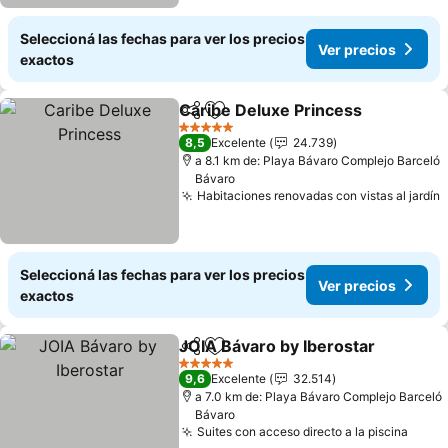
Seleccioná las fechas para ver los precios
Ver precios
exactos
Caribe Deluxe Princess
Compartir
Añadir a favoritos
5 Estrellas
8,5
Excelente
24.739
a 8.1 km de: Playa Bávaro Complejo Barceló
Bávaro
Habitaciones renovadas con vistas al jardín
Seleccioná las fechas para ver los precios
Ver precios
exactos
JOIA Bávaro by Iberostar
Compartir
Añadir a favoritos
5 Estrellas
9,6
Excelente
32.514
a 7.0 km de: Playa Bávaro Complejo Barceló
Bávaro
Suites con acceso directo a la piscina