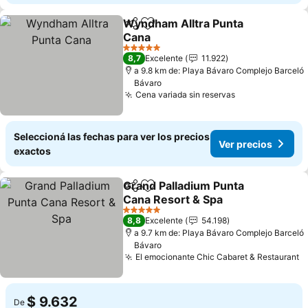
Wyndham Alltra Punta
Compartir
Añadir a favoritos
Cana
5 Estrellas
8,7
Excelente
11.922
a 9.8 km de: Playa Bávaro Complejo Barceló
Bávaro
Cena variada sin reservas
Seleccioná las fechas para ver los precios
Ver precios
exactos
Grand Palladium Punta
Compartir
Añadir a favoritos
Cana Resort & Spa
5 Estrellas
8,8
Excelente
54.198
a 9.7 km de: Playa Bávaro Complejo Barceló
Bávaro
El emocionante Chic Cabaret & Restaurant
$ 9.632
De