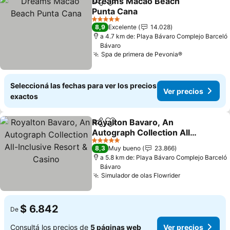
Dreams Macao Beach
Compartir
Añadir a favoritos
Punta Cana
5 Estrellas
8,9
Excelente
14.028
a 4.7 km de: Playa Bávaro Complejo Barceló
Bávaro
Spa de primera de Pevonia®
Seleccioná las fechas para ver los precios
Ver precios
exactos
Royalton Bavaro, An
Compartir
Añadir a favoritos
Autograph Collection All-
Inclusive Resort & Casino
5 Estrellas
8,3
Muy bueno
23.866
a 5.8 km de: Playa Bávaro Complejo Barceló
Bávaro
Simulador de olas Flowrider
$ 6.842
De
Consultá los precios de
5 páginas web
Ver precios