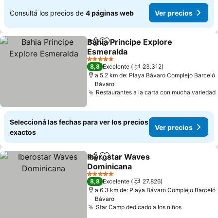
Consultá los precios de
4 páginas web
Ver precios
Bahia Principe Explore
Compartir
Añadir a favoritos
Esmeralda
5 Estrellas
8,8
Excelente
23.312
a 5.2 km de: Playa Bávaro Complejo Barceló
Bávaro
Restaurantes a la carta con mucha variedad
Seleccioná las fechas para ver los precios
Ver precios
exactos
Iberostar Waves
Compartir
Añadir a favoritos
Dominicana
5 Estrellas
8,8
Excelente
27.826
a 6.3 km de: Playa Bávaro Complejo Barceló
Bávaro
Star Camp dedicado a los niños