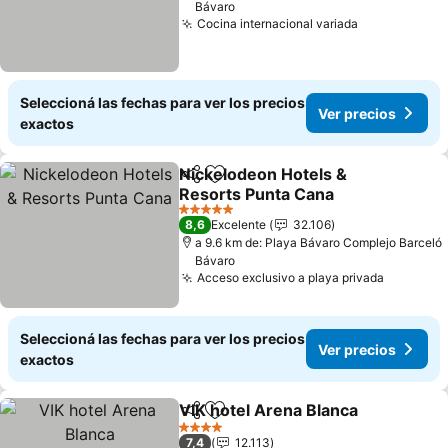
Bávaro
Cocina internacional variada
Seleccioná las fechas para ver los precios
Ver precios
exactos
Nickelodeon Hotels &
Compartir
Añadir a favoritos
Resorts Punta Cana
5 Estrellas
8,6
Excelente
32.106
a 9.6 km de: Playa Bávaro Complejo Barceló
Bávaro
Acceso exclusivo a playa privada
Seleccioná las fechas para ver los precios
Ver precios
exactos
VIK hotel Arena Blanca
Compartir
Añadir a favoritos
4 Estrellas
7,4
12.113