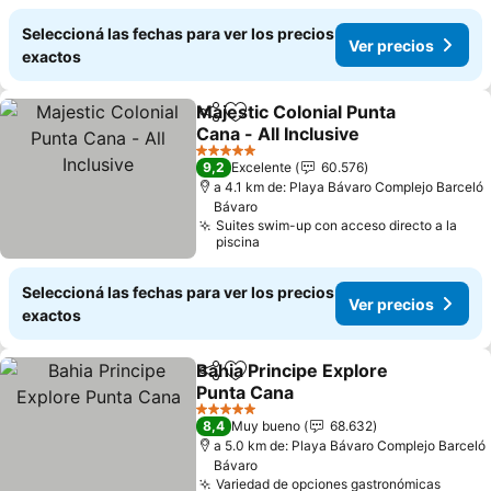
Seleccioná las fechas para ver los precios
Ver precios
exactos
Majestic Colonial Punta
Compartir
Añadir a favoritos
Cana - All Inclusive
5 Estrellas
9,2
Excelente
60.576
a 4.1 km de: Playa Bávaro Complejo Barceló
Bávaro
Suites swim-up con acceso directo a la
piscina
Seleccioná las fechas para ver los precios
Ver precios
exactos
Bahia Principe Explore
Compartir
Añadir a favoritos
Punta Cana
5 Estrellas
8,4
Muy bueno
68.632
a 5.0 km de: Playa Bávaro Complejo Barceló
Bávaro
Variedad de opciones gastronómicas