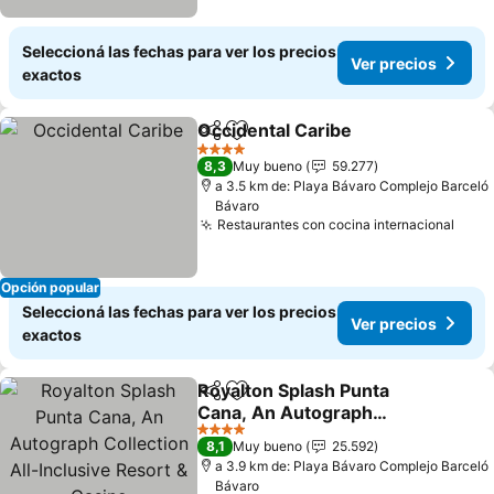
Seleccioná las fechas para ver los precios
Ver precios
exactos
Occidental Caribe
Compartir
Añadir a favoritos
4 Estrellas
8,3
Muy bueno
59.277
a 3.5 km de: Playa Bávaro Complejo Barceló
Bávaro
Restaurantes con cocina internacional
Opción popular
Seleccioná las fechas para ver los precios
Ver precios
exactos
Royalton Splash Punta
Compartir
Añadir a favoritos
Cana, An Autograph
Collection All-Inclusive
4 Estrellas
8,1
Muy bueno
25.592
Resort & Casino
a 3.9 km de: Playa Bávaro Complejo Barceló
Bávaro