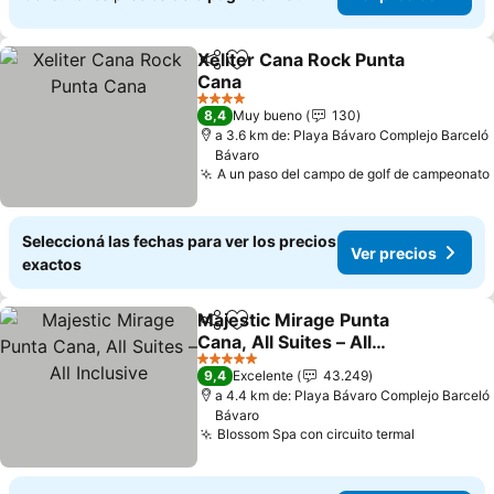
Xeliter Cana Rock Punta
Compartir
Añadir a favoritos
Cana
4 Estrellas
8,4
Muy bueno
130
a 3.6 km de: Playa Bávaro Complejo Barceló
Bávaro
A un paso del campo de golf de campeonato
Seleccioná las fechas para ver los precios
Ver precios
exactos
Majestic Mirage Punta
Compartir
Añadir a favoritos
Cana, All Suites – All
Inclusive
5 Estrellas
9,4
Excelente
43.249
a 4.4 km de: Playa Bávaro Complejo Barceló
Bávaro
Blossom Spa con circuito termal