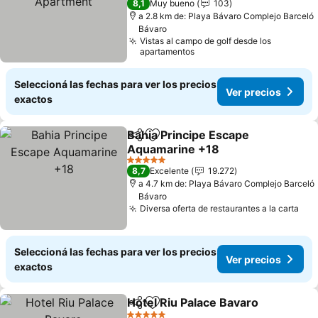
8,1
Muy bueno
103
a 2.8 km de: Playa Bávaro Complejo Barceló
Bávaro
Vistas al campo de golf desde los
apartamentos
Seleccioná las fechas para ver los precios
Ver precios
exactos
Bahia Principe Escape
Compartir
Añadir a favoritos
Aquamarine +18
5 Estrellas
8,7
Excelente
19.272
a 4.7 km de: Playa Bávaro Complejo Barceló
Bávaro
Diversa oferta de restaurantes a la carta
Seleccioná las fechas para ver los precios
Ver precios
exactos
Hotel Riu Palace Bavaro
Compartir
Añadir a favoritos