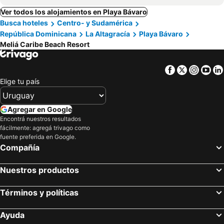
Ver todos los alojamientos en Playa Bávaro
Busca hoteles
Centro- y Sudamérica
República Dominicana
La Altagracía
Playa Bávaro
Meliá Caribe Beach Resort
Facebook
Twitter
Insta
Yo
Elige tu país
Agregar en Google
Encontrá nuestros resultados
fácilmente: agregá trivago como
fuente preferida en Google.
Compañía
Nuestros productos
Términos y políticas
Ayuda