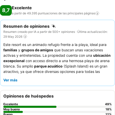
Excelente
8,7
a partir de 49.395 puntuaciones de las principales
páginas
Resumen de opiniones
Resumen creado por IA a partir de 500+ opiniones · Última actualización:
29 May 2026
Este resort es un animado refugio frente a la playa, ideal para
familias
y
grupos de amigos
que buscan unas vacaciones
activas y entretenidas. La propiedad cuenta con una
ubicación
excepcional
con acceso directo a una hermosa playa de arena
blanca. Su amplio
parque acuático
(Splash Island) es un gran
atractivo, ya que ofrece diversas opciones para todas las
edades. Los huéspedes elogian constantemente la amabilidad y
Ver más
la disposición del personal, especialmente en la sección
exclusiva The Level, y destacan la calidad de la variada oferta
del bufé principal y la fruta fresca. Para una experiencia más
Opiniones de huéspedes
exclusiva, considere mejorar a la
experiencia The Level
para
obtener un servicio de buggy personalizado y acceso a áreas
Excelente
49
%
de playa exclusivas.
Muy bueno
18
%
Bueno
12
%