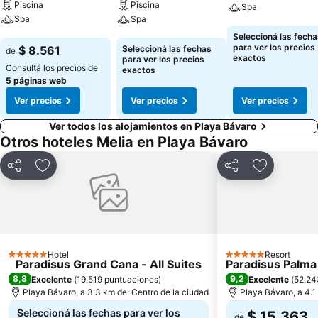
Piscina
Piscina
Spa
Spa
Spa
Ver precios
Seleccioná las fecha
Ver precios
Ver precios
para ver los precios
$ 8.561
Seleccioná las fechas
de
exactos
para ver los precios
Consultá los precios de
exactos
5 páginas web
Ver precios
Ver precios
Ver precios
Ver todos los alojamientos en Playa Bávaro
Otros hoteles Melia en Playa Bávaro
Compartir
Añadir a favoritos
Compartir
Añadir a fa
Hotel
Resort
5 Estrellas
5 Estrellas
Paradisus Grand Cana - All Suites
Paradisus Palma 
8,8
9,2
Excelente
(
19.519 puntuaciones
)
Excelente
(
52.24
Playa Bávaro, a 3.3 km de: Centro de la ciudad
Playa Bávaro, a 4.1
Seleccioná las fechas para ver los
$ 15.363
de