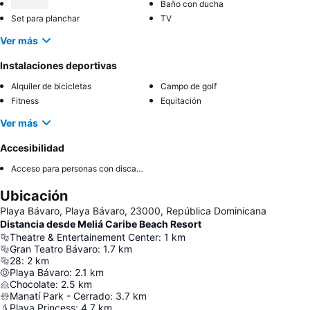
Baño con ducha
Set para planchar
TV
Ver más
Instalaciones deportivas
Alquiler de bicicletas
Campo de golf
Fitness
Equitación
Ver más
Accesibilidad
Acceso para personas con discapacidad
Ubicación
Playa Bávaro, Playa Bávaro, 23000, República Dominicana
Distancia desde Meliá Caribe Beach Resort
Theatre & Entertainement Center
:
1
km
Gran Teatro Bávaro
:
1.7
km
28
:
2
km
Playa Bávaro
:
2.1
km
Chocolate
:
2.5
km
Manatí Park - Cerrado
:
3.7
km
Playa Princess
:
4.7
km