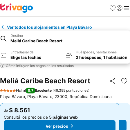
Favoritos
Iniciar 
Me
Ver todos los alojamientos en Playa Bávaro
Destino
Meliá Caribe Beach Resort
Entrada/salida
Huéspedes, habitaciones
Elige las fechas
2 huéspedes, 1 habitación
Cómo influyen los pagos en los resultados
Meliá Caribe Beach Resort
Compartir
Añ
Hotel
8,7
Excelente
(
49.395 puntuaciones
)
5 Estrellas
Playa Bávaro, Playa Bávaro, 23000, República Dominicana
$ 8.561
$ 8.561
de
de
Consultá los precios de
5 páginas web
Consultá los precios de
5 páginas web
Ver precios
Ver precios