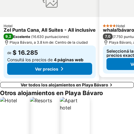
Hotel
Hotel
4 Estrellas
Zel Punta Cana, All Suites - All inclusive
whala!bávar
9,2
7,0
Excelente
(
16.630 puntuaciones
)
(
7.750 puntu
Playa Bávaro, a 3.8 km de: Centro de la ciudad
Playa Bávaro, 
Seleccioná la
$ 16.285
de
precios exac
Consultá los precios de
4 páginas web
V
Ver precios
Ver todos los alojamientos en Playa Bávaro
Otros alojamientos en Playa Bávaro