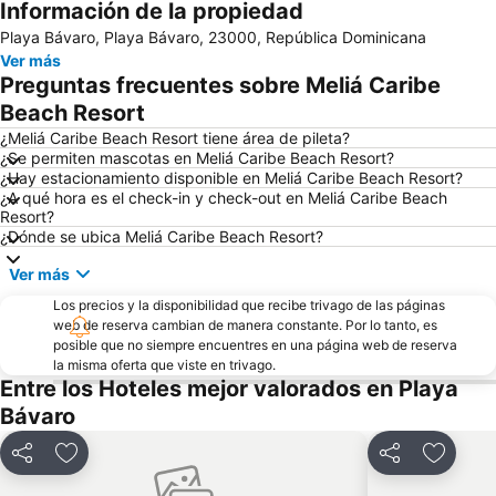
Información de la propiedad
Playa Bávaro, Playa Bávaro, 23000, República Dominicana
Ver más
Preguntas frecuentes sobre Meliá Caribe
Beach Resort
¿Meliá Caribe Beach Resort tiene área de pileta?
¿Se permiten mascotas en Meliá Caribe Beach Resort?
¿Hay estacionamiento disponible en Meliá Caribe Beach Resort?
¿A qué hora es el check-in y check-out en Meliá Caribe Beach
Resort?
¿Dónde se ubica Meliá Caribe Beach Resort?
Ver más
Los precios y la disponibilidad que recibe trivago de las páginas
web de reserva cambian de manera constante. Por lo tanto, es
posible que no siempre encuentres en una página web de reserva
la misma oferta que viste en trivago.
Entre los Hoteles mejor valorados en Playa
Bávaro
Compartir
Añadir a favoritos
Compartir
Añadir 