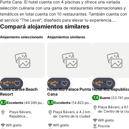
Punta Cana. El hotel cuenta con 4 piscinas y ofrece una variada
selección culinaria con una gama de restaurantes internacionales y
temáticos en total cuenta con 10 restaurantes. También cuenta con
el servicio "The Level", diseñado para elevar tu experiencia.
Compará alojamientos similares
Sumérgete en nuestro YHI Spa, donde podrás disfrutar de
tratamientos de belleza, bienestar y salud ideales para todas las
Alojamiento seleccionado
Alojamientos similares
edades. También puedes pasar el día en el Splash Island Water
Park, completo con piscinas y toboganes para que los más
pequeños disfruten, e incluso puedes disfrutar de un picnic dentro
del parque acuático en O'Grille. Además, nuestro Centro de
Convenciones abarca 15,767 pies cuadrados y consta de 10 salas
de reuniones, con una capacidad máxima de hasta 1,510 personas.
Hotel
Hotel
Hotel
5 Estrellas
4 Estrellas
4 Estrellas
Compartir
Añadir a favoritos
Compartir
Añadir a favoritos
Compartir
Añadir a 
Meliá Caribe Beach
Hotel Riu Palace Punta
Hotel Riu Republic
Resort
Cana
7,8
Bueno
(
33.741 pu
8,7
8,5
Excelente
(
49.395 puntuaciones
Excelente
)
(
14.823 puntuaciones
)
Playa Bávaro, a 6.
de: Centro de la ci
Playa Bávaro,
Playa Bávaro, a 4.2 km
República
de: Centro de la ciudad
Wifi gratis
Dominicana
Wifi gratis
Wifi gratis
Piscina