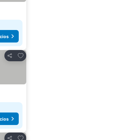
cios
Añadir a favoritos
Compartir
cios
Añadir a favoritos