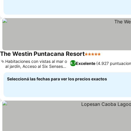
The Westin Puntacana Resort
5 Estrellas
Habitaciones con vistas al mar o
Excelente
(4.927 puntuacion
8,7
al jardín, Acceso al Six Senses
Spa
Seleccioná las fechas para ver los precios exactos