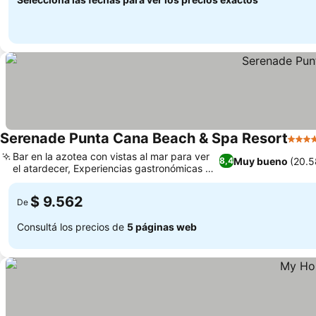
Serenade Punta Cana Beach & Spa Resort
5 Est
Bar en la azotea con vistas al mar para ver
Muy bueno
(20.5
8,4
el atardecer, Experiencias gastronómicas a
la carta muy variadas
$ 9.562
De
Consultá los precios de
5 páginas web