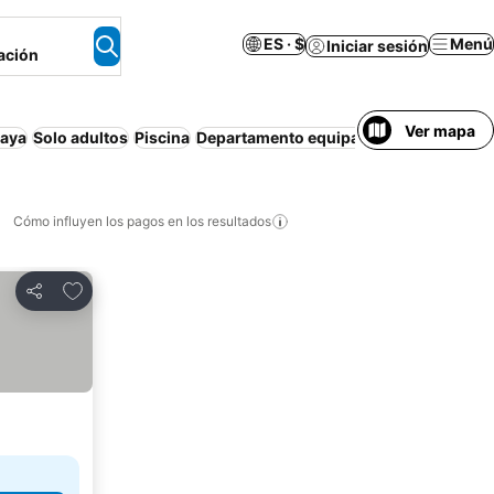
ES · $
Menú
Iniciar sesión
ación
Ver mapa
laya
Solo adultos
Piscina
Departamento equipado
Desayuno grat
Cómo influyen los pagos en los resultados
Añadir a favoritos
Compartir