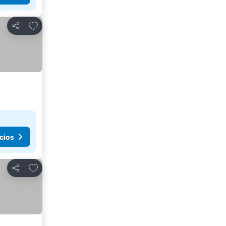
Añadir a favoritos
Compartir
cios
Añadir a favoritos
Compartir