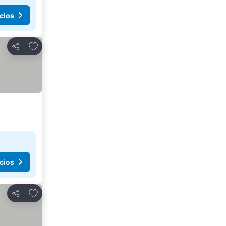
cios
Añadir a favoritos
Compartir
cios
Añadir a favoritos
Compartir