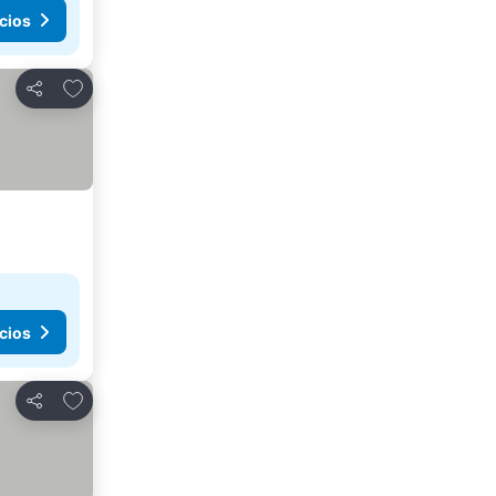
cios
Añadir a favoritos
Compartir
cios
Añadir a favoritos
Compartir