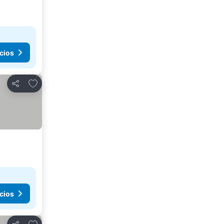
cios
Añadir a favoritos
Compartir
cios
Añadir a favoritos