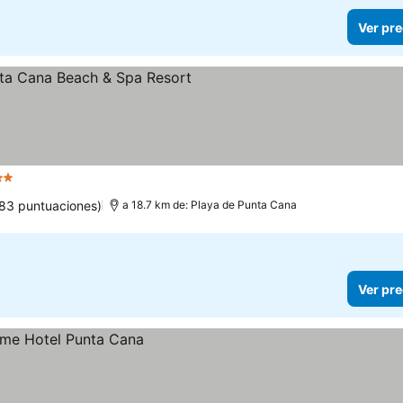
Ver pre
rellas
83 puntuaciones)
a 18.7 km de: Playa de Punta Cana
Ver pre