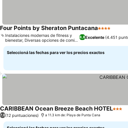
Four Points by Sheraton Puntacana
4 Estrellas
Instalaciones modernas de fitness y
Excelente
(4.451 punt
8,8
bienestar, Diversas opciones de comida
y bebida
Seleccioná las fechas para ver los precios exactos
CARIBBEAN Ocean Breeze Beach HOTEL
3 Estre
(12 puntuaciones)
7,0
a 11.3 km de: Playa de Punta Cana
Seleccioná las fechas para ver los precios exactos