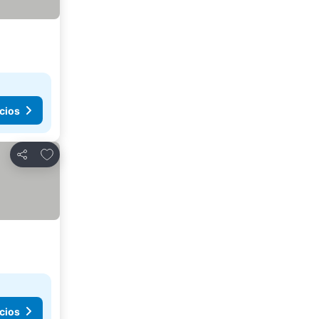
cios
Añadir a favoritos
Compartir
cios