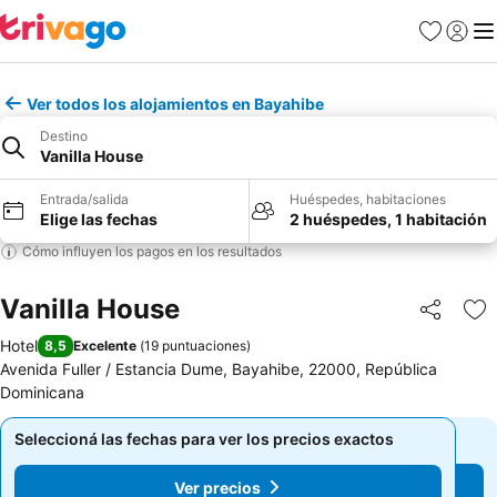
Favoritos
Iniciar 
Me
Ver todos los alojamientos en Bayahibe
Destino
Vanilla House
Entrada/salida
Huéspedes, habitaciones
Elige las fechas
2 huéspedes, 1 habitación
Cómo influyen los pagos en los resultados
Vanilla House
Compartir
Añ
Hotel
8,5
Excelente
(
19 puntuaciones
)
Avenida Fuller / Estancia Dume, Bayahibe, 22000, República
Dominicana
Seleccioná las fechas para ver los precios exactos
Seleccioná las fechas para ver los precios exactos
Ver precios
Ver precios