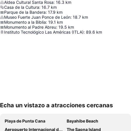
Aldea Cultural Santa Rosa
:
16.3
km
Casa de la Cultura
:
16.7
km
Parque de la Bandera
:
17.9
km
Museo Fuerte Juan Ponce de León
:
18.7
km
Monumento a la Biblia
:
19.1
km
Monumento al Padre Abreu
:
19.5
km
Instituto Tecnológico Las Américas (ITLA)
:
89.6
km
Echa un vistazo a atracciones cercanas
Ampliar mapa
Playa de Punta Cana
Bayahibe Beach
Aeropuerto Internacional de La Romana
The Saona Island