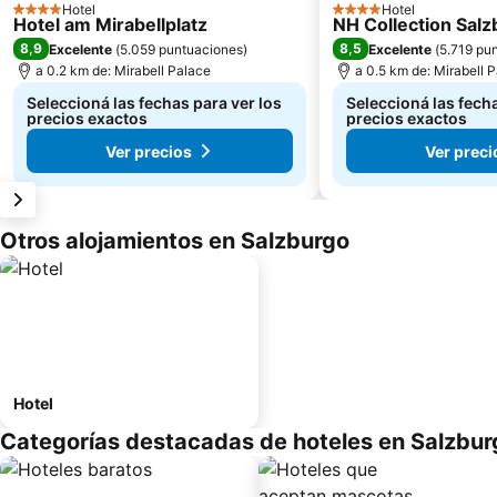
Hotel
Hotel
4 Estrellas
4 Estrellas
Hotel am Mirabellplatz
NH Collection Salz
8,9
8,5
Excelente
(
5.059 puntuaciones
)
Excelente
(
5.719 pu
a 0.2 km de: Mirabell Palace
a 0.5 km de: Mirabell 
Seleccioná las fechas para ver los
Seleccioná las fecha
precios exactos
precios exactos
Ver precios
Ver preci
Otros alojamientos en Salzburgo
Hotel
Categorías destacadas de hoteles en Salzbur