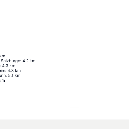
km
 Salzburgo
:
4.2
km
:
4.3
km
eim
:
4.8
km
unn
:
5.1
km
km
Ampliar mapa