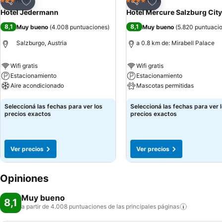
Añadir a favoritos
Añadir a favoritos
Hotel
Hotel
3 Estrellas
4 Estrellas
Compartir
Compartir
Hotel Jedermann
Hotel Mercure Salzburg City
8,1
8,1
Muy bueno
(
4.008 puntuaciones
)
Muy bueno
(
5.820 puntuaci
Salzburgo, Austria
a 0.8 km de: Mirabell Palace
Wifi gratis
Wifi gratis
Estacionamiento
Estacionamiento
Aire acondicionado
Mascotas permitidas
Ver precios
Ver precios
Seleccioná las fechas para ver los
Seleccioná las fechas para ver 
precios exactos
precios exactos
Ver precios
Ver precios
Opiniones
Muy bueno
8,1
a partir de 4.008 puntuaciones de las principales
páginas