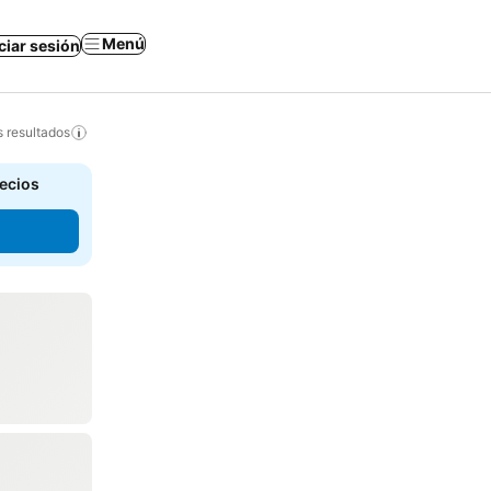
Menú
iciar sesión
s resultados
recios