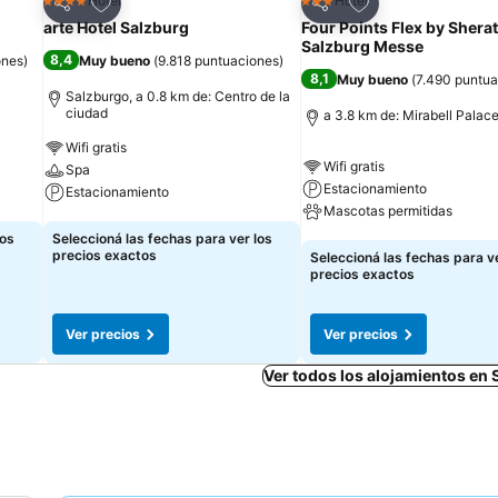
Añadir a favoritos
Añadir a favoritos
Hotel
Hotel
4 Estrellas
3 Estrellas
Compartir
Compartir
arte Hotel Salzburg
Four Points Flex by Shera
Salzburg Messe
8,4
ones
)
Muy bueno
(
9.818 puntuaciones
)
8,1
Muy bueno
(
7.490 puntua
Salzburgo, a 0.8 km de: Centro de la
ciudad
a 3.8 km de: Mirabell Palac
Wifi gratis
Wifi gratis
Spa
Estacionamiento
Estacionamiento
Mascotas permitidas
Ver precios
los
Seleccioná las fechas para ver los
Ver precios
precios exactos
Seleccioná las fechas para ve
precios exactos
Ver precios
Ver precios
Ver todos los alojamientos en