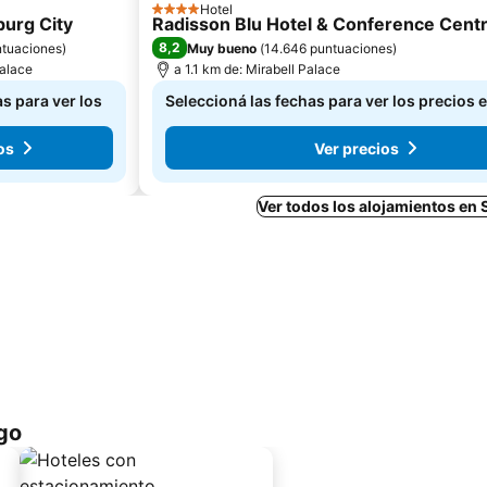
Hotel
4 Estrellas
burg City
Radisson Blu Hotel & Conference Centr
8,2
ntuaciones
)
Muy bueno
(
14.646 puntuaciones
)
Palace
a 1.1 km de: Mirabell Palace
s para ver los
Seleccioná las fechas para ver los precios 
os
Ver precios
Ver todos los alojamientos en
go