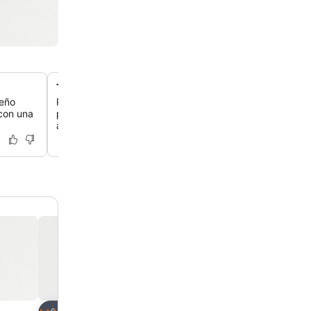
Tranquilo jardín urbano de temporada
seño
Relájate en el apacible 'Stadtgarten', un oasis verde pr
 con una
para disfrutar de un momento de tranquilidad o de un d
aire libre durante los meses más cálidos.