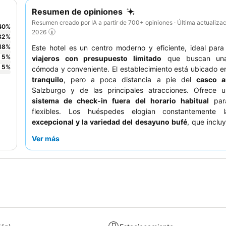
Resumen de opiniones
Resumen creado por IA a partir de 700+ opiniones · Última actualiza
40
%
2026
32
%
18
%
Este hotel es un centro moderno y eficiente, ideal par
5
%
viajeros con presupuesto limitado
que buscan una
5
%
cómoda y conveniente. El establecimiento está ubicado 
tranquilo
, pero a poca distancia a pie del
casco a
Salzburgo y de las principales atracciones. Ofrece u
sistema de check-in fuera del horario habitual
para
flexibles. Los huéspedes elogian constantemente
excepcional y la variedad del desayuno bufé
, que inclu
quesos y pan fresco de primera calidad. Para una exper
Ver más
serena, considere solicitar una habitación con
vistas 
balcón
.