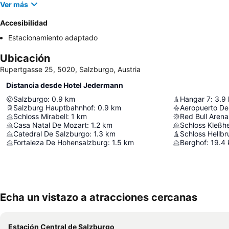
Ver más
Accesibilidad
Estacionamiento adaptado
Ubicación
Rupertgasse 25, 5020, Salzburgo, Austria
Distancia desde Hotel Jedermann
Salzburgo
:
0.9
km
Hangar 7
:
3.9
Salzburg Hauptbahnhof
:
0.9
km
Aeropuerto De
Schloss Mirabell
:
1
km
Red Bull Arena
Casa Natal De Mozart
:
1.2
km
Schloss Kleßh
Catedral De Salzburgo
:
1.3
km
Schloss Hellbr
Fortaleza De Hohensalzburg
:
1.5
km
Berghof
:
19.4
Echa un vistazo a atracciones cercanas
Estación Central de Salzburgo