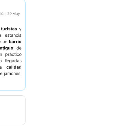
ción: 29 May
a
turistas
y
 estancia
en un
barrio
ntiguo
de
n práctico
 llegadas
 la
calidad
ye jamones,
iencia más
al jardín o