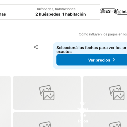
Huéspedes, habitaciones
ES · $
In
chas
2 huéspedes, 1 habitación
Cómo influyen los pagos en lo
Añadir a favoritos
Seleccioná las fechas para ver los p
Compartir
exactos
Ver precios