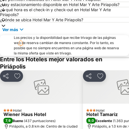
¿Hay estacionamiento disponible en Hotel Mar Y Arte Piriapolis?
¿A qué hora es el check-in y check-out en Hotel Mar Y Arte
Piriapolis?
¿Dónde se ubica Hotel Mar Y Arte Piriapolis?
Ver más
Los precios y la disponibilidad que recibe trivago de las páginas
web de reserva cambian de manera constante. Por lo tanto, es
posible que no siempre encuentres en una página web de reserva
la misma oferta que viste en trivago.
Entre los Hoteles mejor valorados en
Piriápolis
Compartir
Añadir a favoritos
Compartir
Añadir a favo
Hotel
Hotel
3 Estrellas
3 Estrellas
Wiener Haus Hotel
Hotel Tamariz
7,9
9,0
Bueno
(
437 puntuaciones
)
Excelente
(
1.363 pu
Piriápolis, a 0.8 km de: Centro de la ciudad
Piriápolis, a 1.0 km de