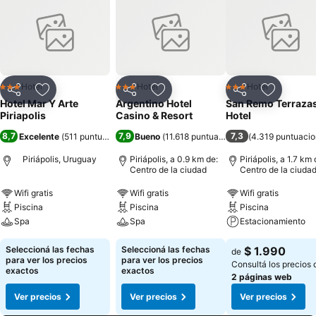
Hotel
Hotel
Hotel
3 Estrellas
3 Estrellas
3 Estrellas
Compartir
Añadir a favoritos
Compartir
Añadir a favoritos
Compartir
Añadir a 
Hotel Mar Y Arte
Argentino Hotel
San Remo Terraza
Piriapolis
Casino & Resort
Hotel
8,7
7,9
7,3
Excelente
(
511 puntuaciones
)
Bueno
(
11.618 puntuaciones
)
(
4.319 puntuaci
Piriápolis, Uruguay
Piriápolis, a 0.9 km de:
Piriápolis, a 1.7 km 
Centro de la ciudad
Centro de la ciuda
Wifi gratis
Wifi gratis
Wifi gratis
Piscina
Piscina
Piscina
Spa
Spa
Estacionamiento
Seleccioná las fechas
Seleccioná las fechas
$ 1.990
de
para ver los precios
para ver los precios
Consultá los precios 
exactos
exactos
2 páginas web
Ver precios
Ver precios
Ver precios