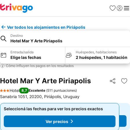
Favoritos
Iniciar 
Me
Ver todos los alojamientos en Piriápolis
Destino
Hotel Mar Y Arte Piriapolis
Entrada/salida
Huéspedes, habitaciones
Elige las fechas
2 huéspedes, 1 habitación
Cómo influyen los pagos en los resultados
Hotel Mar Y Arte Piriapolis
Compartir
Añ
Hotel
8,7
Excelente
(
511 puntuaciones
)
3 Estrellas
Sanabria 1051, 20200, Piriápolis, Uruguay
Seleccioná las fechas para ver los precios exactos
Seleccioná las fechas para ver los precios exactos
Ver precios
Ver precios