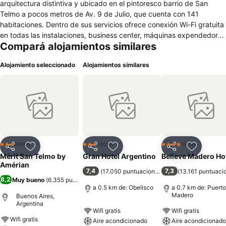
arquitectura distintiva y ubicado en el pintoresco barrio de San
Telmo a pocos metros de Av. 9 de Julio, que cuenta con 141
habitaciones. Dentro de sus servicios ofrece conexión Wi-Fi gratuita
en todas las instalaciones, business center, máquinas expendedoras
Compará alojamientos similares
self service y un bar a cargo de Bonafide en donde podrá disfrutar
de sus servicios. Sus habitaciones son amplias y sumamente
Alojamiento seleccionado
Alojamientos similares
cómodas. Cuentan con aire acondicionado, TV de pantalla plana
con cable, escritorio, caja fuerte y baño con secador de pelo.
Hotel
Hotel
Hotel
3 Estrellas
3 Estrellas
4 Estrellas
Compartir
Añadir a favoritos
Compartir
Añadir a favoritos
Compartir
Añadir a 
Mérit San Telmo by
Gran Hotel Argentino
Believe Madero Ho
Amérian
7,4
7,3
(
17.050 puntuaciones
)
(
13.161 puntuaci
8,2
Muy bueno
(
6.355 puntuaciones
)
a 0.5 km de: Obelisco
a 0.7 km de: Puerto
Madero
Buenos Aires,
Argentina
Wifi gratis
Wifi gratis
Wifi gratis
Aire acondicionado
Aire acondicionado