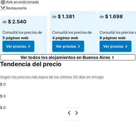
Aire acondicionado
Restaurante
Ver precios
Ver precios
$ 1.381
$ 1.698
de
de
Ver precios
$ 2.540
de
Consultá los precios de
Consultá los precios de
Consultá los precios 
5 páginas web
4 páginas web
6 páginas web
Ver precios
Ver precios
Ver precios
Ver todos los alojamientos en Buenos Aires
Tendencia del precio
Según los precios más bajos de los últimos 30 días en trivago
$ 0
$ 0
$ 0