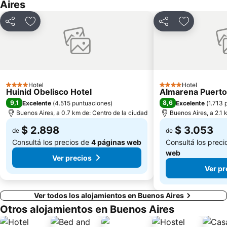
Aires
Avenida Callao
Terminal de Ómnibus de Retiro
Cementerio de la Recoleta
Plaza Italia
Compartir
Añadir a favoritos
Compartir
Añadir a fa
Parque Avellaneda
Montserrat
Vélez Sarsfield
Jardín Japonés
Colegiales
Buenos Aires Bus
Avenida de Mayo
Buenos Aires Metropolitan Cathedral
Hotel
Hotel
4 Estrellas
4 Estrellas
Huinid Obelisco Hotel
Almarena Puerto
Galerías Pacífico
Saavedra
9,1
8,6
Excelente
(
4.515 puntuaciones
)
Excelente
(
1.713 
Buenos Aires, a 0.7 km de: Centro de la ciudad
Buenos Aires, a 2.1 
$ 2.898
$ 3.053
de
de
Consultá los precios de
4 páginas web
Consultá los prec
web
Ver precios
Ver pr
Ver todos los alojamientos en Buenos Aires
Otros alojamientos en Buenos Aires