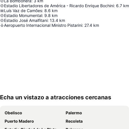
La Bombonera
:
3
km
Estadio Libertadores de América - Ricardo Enrique Bochini
:
6.7
km
Luís Vaz de Camões
:
8.6
km
Estadio Monumental
:
9.8
km
Estadio José Amalfitani
:
13.4
km
Aeropuerto Internacional Ministro Pistarini
:
27.4
km
Echa un vistazo a atracciones cercanas
Ampliar mapa
Obelisco
Palermo
Puerto Madero
Recoleta