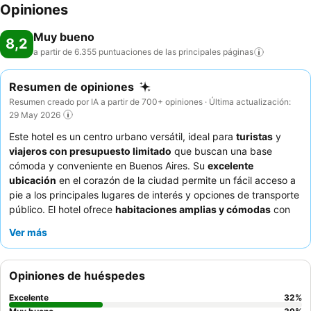
Opiniones
Muy bueno
8,2
a partir de 6.355 puntuaciones de las principales
páginas
Resumen de opiniones
Resumen creado por IA a partir de 700+ opiniones · Última actualización:
29 May 2026
Este hotel es un centro urbano versátil, ideal para
turistas
y
viajeros con presupuesto limitado
que buscan una base
cómoda y conveniente en Buenos Aires. Su
excelente
ubicación
en el corazón de la ciudad permite un fácil acceso a
pie a los principales lugares de interés y opciones de transporte
público. El hotel ofrece
habitaciones amplias y cómodas
con
camas grandes, lo que garantiza una estancia tranquila. Los
Ver más
huéspedes elogian constantemente al
personal atento y
servicial
y el
desayuno buffet, de bueno a muy completo
, que
ofrece una amplia selección de productos frescos. Para una
Opiniones de huéspedes
experiencia más tranquila, los huéspedes deberían considerar
solicitar una habitación con vistas al jardín.
Excelente
32
%