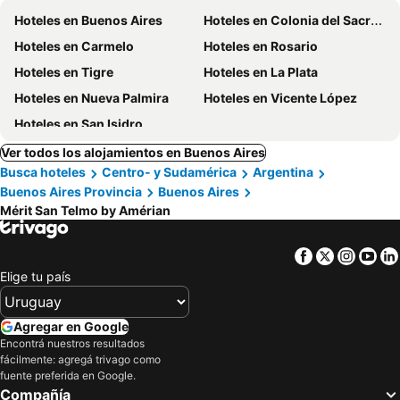
Hoteles en Buenos Aires
Hoteles en Colonia del Sacramento
Hoteles en Carmelo
Hoteles en Rosario
Hoteles en Tigre
Hoteles en La Plata
Hoteles en Nueva Palmira
Hoteles en Vicente López
Hoteles en San Isidro
Ver todos los alojamientos en Buenos Aires
Busca hoteles
Centro- y Sudamérica
Argentina
Buenos Aires Provincia
Buenos Aires
Mérit San Telmo by Amérian
Facebook
Twitter
Insta
Yo
Elige tu país
Agregar en Google
Encontrá nuestros resultados
fácilmente: agregá trivago como
fuente preferida en Google.
Compañía