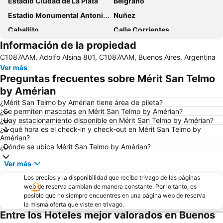
Estadio Ciudad de La Plata
Belgrano
Estadio Monumental Antonio Vespucio Liberti
Nuñez
Caballito
Calle Corrientes
Información de la propiedad
Retiro
Parque de la Costa
C1087AAM, Adolfo Alsina 801, C1087AAM, Buenos Aires, Argentina
Aeroparque Jorge Newbery
Avenida 9 de Julio
Ver más
El Once
Temaikén
Preguntas frecuentes sobre Mérit San Telmo
Barrio San Telmo
Flores
by Amérian
Delta el Tigre
Parque Patricios
¿Mérit San Telmo by Amérian tiene área de pileta?
¿Se permiten mascotas en Mérit San Telmo by Amérian?
Alto Palermo Shopping
Calle Florida
¿Hay estacionamiento disponible en Mérit San Telmo by Amérian?
¿A qué hora es el check-in y check-out en Mérit San Telmo by
Barrio Chino
Aeropuerto Internacional de Ezeiza Ministro Pistarini
Amérian?
Villa Crespo
Teatro Gran Rex
¿Dónde se ubica Mérit San Telmo by Amérian?
Abasto Shopping
Almagro
Ver más
La Rural Exhibition and Convention Centre
San Nicolás
Los precios y la disponibilidad que recibe trivago de las páginas
web de reserva cambian de manera constante. Por lo tanto, es
Hipódromo de Palermo
Avenida Figueroa Alcorta
posible que no siempre encuentres en una página web de reserva
Villa Devoto
Congreso de la Nacion
la misma oferta que viste en trivago.
Entre los Hoteles mejor valorados en Buenos
Barrio de la Boca
Avenida del Libertador