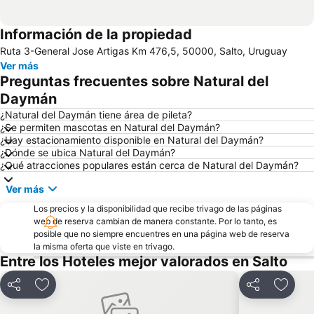
Información de la propiedad
Ruta 3-General Jose Artigas Km 476,5, 50000, Salto, Uruguay
Ver más
Preguntas frecuentes sobre Natural del
Daymán
¿Natural del Daymán tiene área de pileta?
¿Se permiten mascotas en Natural del Daymán?
¿Hay estacionamiento disponible en Natural del Daymán?
¿Dónde se ubica Natural del Daymán?
¿Qué atracciones populares están cerca de Natural del Daymán?
Ver más
Los precios y la disponibilidad que recibe trivago de las páginas
web de reserva cambian de manera constante. Por lo tanto, es
posible que no siempre encuentres en una página web de reserva
la misma oferta que viste en trivago.
Entre los Hoteles mejor valorados en Salto
Compartir
Añadir a favoritos
Compartir
Añadir