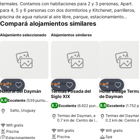
termales. Contamos con habitaciones para 2 y 3 personas, Apart.
para 4, 5 y 6 personas con dos dormitorios y Kitchenet, parrilleros,
piscina de agua natural al aire libre, parque, estacionamiento
Compará alojamientos similares
gratuito, WIFI gratuito en todo el complejo y cobertura médica las
24 hrs. Brindamos desayuno Buffet, servicio de limpieza, alquiler de
Alojamiento seleccionado
Alojamientos similares
batas, a su ves las las habitaciones cuentan con ropa de cama,
toallas, microondas, aire acondicionado, heladera tipo frigobar y tv
cable. Si necesitas te asesoramos sobre los lugares que podes
visitar y las distintas actividades que se realizan en la localidad.
Disfrutar está en tu elección!
Hotel
Hotel
Hotel
4 Estrellas
3 Estrellas
3 Estrellas
Compartir
Añadir a favoritos
Compartir
Añadir a favoritos
Compartir
Añadir a 
Natural del Daymán
Termas Posada del
Hotel Village Term
Siglo XIX
de Dayman
8,6
Excelente
(
539 puntuaciones
)
8,7
8,6
Excelente
(
6.622 puntuaciones
Excelente
)
(
1.752 
Salto, Uruguay
Termas del Dayman, a
Termas del Dayman
0.7 km de: Centro de la
0.2 km de: Centro d
ciudad
ciudad
Wifi gratis
Wifi gratis
Wifi gratis
Piscina
Piscina
Spa
Estacionamiento