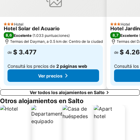
Hotel
Hotel
3 Estrellas
3 Estrellas
Hotel Solar del Acuario
Hotel Jardi
8,6
8,7
Excelente
(
1.033 puntuaciones
)
Excelente
Termas del Dayman, a 0.5 km de: Centro de la ciudad
Termas del D
$ 3.477
$ 4.2
de
de
Consultá los precios de
2 páginas web
Consultá los
Ver precios
Ver todos los alojamientos en Salto
Otros alojamientos en Salto