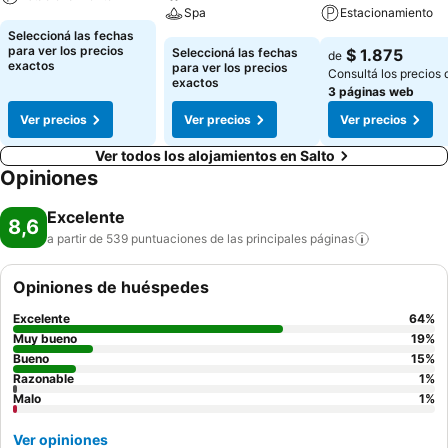
Spa
Estacionamiento
Seleccioná las fechas
para ver los precios
Seleccioná las fechas
$ 1.875
de
exactos
para ver los precios
Consultá los precios 
exactos
3 páginas web
Ver precios
Ver precios
Ver precios
Ver todos los alojamientos en Salto
Opiniones
Excelente
8,6
a partir de 539 puntuaciones de las principales
páginas
Opiniones de huéspedes
Excelente
64
%
Muy bueno
19
%
Bueno
15
%
Razonable
1
%
Malo
1
%
Ver opiniones