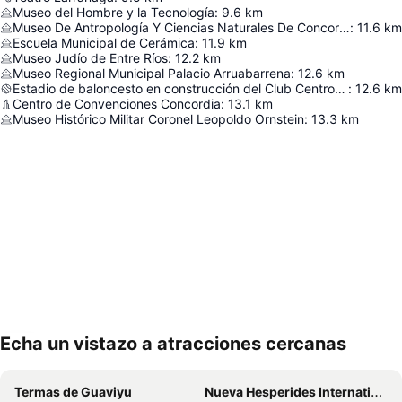
Museo del Hombre y la Tecnología
:
9.6
km
Museo De Antropología Y Ciencias Naturales De Concordia
:
11.6
km
Escuela Municipal de Cerámica
:
11.9
km
Museo Judío de Entre Ríos
:
12.2
km
Museo Regional Municipal Palacio Arruabarrena
:
12.6
km
Estadio de baloncesto en construcción del Club Centro Exalumnos Capuchinos
:
12.6
km
Centro de Convenciones Concordia
:
13.1
km
Museo Histórico Militar Coronel Leopoldo Ornstein
:
13.3
km
Echa un vistazo a atracciones cercanas
Ampliar mapa
Termas de Guaviyu
Nueva Hesperides International Airport