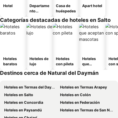
Hotel
Departame
Casa de
Apart hotel
nto
huéspedes
equipado
Categorías destacadas de hoteles en Salto
Hoteles
Hoteles de
Hoteles
Hoteles
Hote
baratos
lujo
con pileta
que
con 
aceptan
Destinos cerca de Natural del Daymán
mascotas
Hoteles en Termas del Dayman
Hoteles en Termas Arapey
Hoteles en Salto
Hoteles en Colón
Hoteles en Concordia
Hoteles en Federación
Hoteles en Paysandú
Hoteles en Termas de San Nicanor
Hoteles en Chajarí