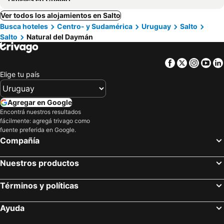
Ver todos los alojamientos en Salto
Busca hoteles
Centro- y Sudamérica
Uruguay
Salto
Salto
Natural del Daymán
Facebook
Twitter
Insta
Yo
Elige tu país
Agregar en Google
Encontrá nuestros resultados
fácilmente: agregá trivago como
fuente preferida en Google.
Compañía
Nuestros productos
Términos y políticas
Ayuda