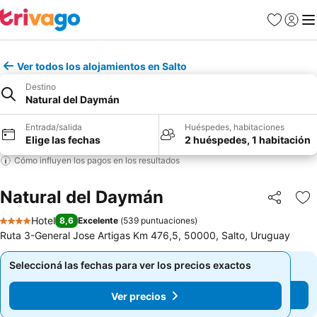
Favoritos
Iniciar 
Me
Ver todos los alojamientos en Salto
Destino
Natural del Daymán
Entrada/salida
Huéspedes, habitaciones
Elige las fechas
2 huéspedes, 1 habitación
Cómo influyen los pagos en los resultados
Natural del Daymán
Compartir
Añ
Hotel
8,6
Excelente
(
539 puntuaciones
)
4 Estrellas
Ruta 3-General Jose Artigas Km 476,5, 50000, Salto, Uruguay
Seleccioná las fechas para ver los precios exactos
Seleccioná las fechas para ver los precios exactos
Ver precios
Ver precios