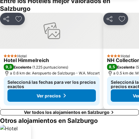
Entre los Hoteles mejor valorados en
Salzburgo
Compartir
Añadir a favoritos
Compartir
Añadir 
Hotel
Hotel
4 Estrellas
4 Estrellas
Hotel Himmelreich
NH Collectio
9,3
8,5
Excelente
(
1.225 puntuaciones
)
Excelente
(
5
a 0.6 km de: Aeropuerto de Salzburgo - W.A. Mozart
a 0.5 km de: M
Seleccioná las fechas para ver los precios
Seleccioná la
exactos
precios exac
Ver precios
Ve
Ver todos los alojamientos en Salzburgo
Otros alojamientos en Salzburgo