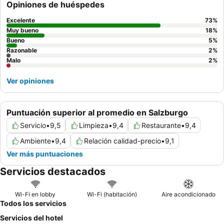
Opiniones de huéspedes
excepcionalmente amable y servicial, y el desayuno bufé,
abundante y variado, es un punto a destacar, a menudo
Excelente
73
%
descrito como delicioso y copioso. Para una estancia más
Muy bueno
18
%
tranquila, considere la posibilidad de solicitar una habitación con
Bueno
5
%
Razonable
2
%
vistas al jardín.
Malo
2
%
Ver opiniones
Puntuación superior al promedio en Salzburgo
Servicio
•
9,5
Limpieza
•
9,4
Restaurante
•
9,4
Ambiente
•
9,4
Relación calidad-precio
•
9,1
Ver más puntuaciones
Servicios destacados
Wi-Fi en lobby
Wi-Fi (habitación)
Aire acondicionado
Todos los servicios
Servicios del hotel