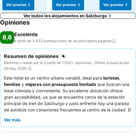
Ver precios
Ver precios
Ver precios
Ver todos los alojamientos en Salzburgo
Opiniones
Excelente
8,6
a partir de 3.433 puntuaciones de las principales
páginas
Resumen de opiniones
Resumen creado por IA a partir de 1.000+ opiniones · Última actualización:
29 May 2026
Este hotel es un centro urbano versátil, ideal para
turistas
,
familias
y
viajeros con presupuesto limitado
que buscan una
base cómoda y conveniente. Su excelente ubicación ofrece
gran accesibilidad, ya que se encuentra cerca de la estación
principal de tren de Salzburgo y justo enfrente hay una parada
de autobús con conexiones frecuentes al centro de la ciudad. El
establecimiento cuenta con una refrescante
piscina
y algunos
Ver más
alojamientos disponen de una
cocina totalmente equipada
, lo
que satisface las diversas necesidades de los huéspedes. Los
huéspedes elogian constantemente al personal, que es