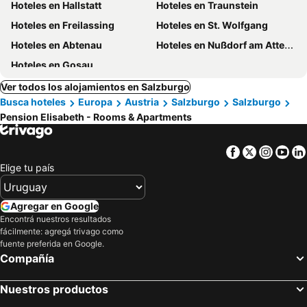
Hoteles en Hallstatt
Hoteles en Traunstein
Hoteles en Freilassing
Hoteles en St. Wolfgang
Hoteles en Abtenau
Hoteles en Nußdorf am Attersee
Hoteles en Gosau
Ver todos los alojamientos en Salzburgo
Busca hoteles
Europa
Austria
Salzburgo
Salzburgo
Pension Elisabeth - Rooms & Apartments
Facebook
Twitter
Insta
Yo
Elige tu país
Agregar en Google
Encontrá nuestros resultados
fácilmente: agregá trivago como
fuente preferida en Google.
Compañía
Nuestros productos