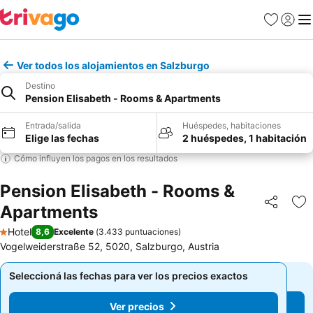
Favoritos
Iniciar 
Me
Ver todos los alojamientos en Salzburgo
Destino
Pension Elisabeth - Rooms & Apartments
Entrada/salida
Huéspedes, habitaciones
Elige las fechas
2 huéspedes, 1 habitación
Cómo influyen los pagos en los resultados
Pension Elisabeth - Rooms &
Apartments
Compartir
Añ
Hotel
8,6
Excelente
(
3.433 puntuaciones
)
1 Estrellas
Vogelweiderstraße 52, 5020, Salzburgo, Austria
Seleccioná las fechas para ver los precios exactos
Seleccioná las fechas para ver los precios exactos
Ver precios
Ver precios