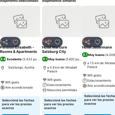
Alojamiento seleccionado
Alojamientos similares
Hotel
Hotel
Hotel
1 Estrellas
4 Estrellas
3 Estrellas
Compartir
Añadir a favoritos
Compartir
Añadir a favoritos
Compartir
Añadir a 
Pension Elisabeth -
Hotel Mercure
Hotel Jedermann
Rooms & Apartments
Salzburg City
8,1
Muy bueno
(
4.008
8,6
8,1
Excelente
(
3.433 puntuaciones
Muy bueno
)
(
5.820 puntuaciones
)
a 1.0 km de: Mirabe
Palace
Salzburgo, Austria
a 0.8 km de: Mirabell
Palace
Wifi gratis
Wifi gratis
Estacionamiento
Wifi gratis
Estacionamiento
Aire acondicionado
Aire acondicionado
Mascotas permitidas
Seleccioná las fecha
para ver los precios
Seleccioná las fechas
Seleccioná las fechas
exactos
para ver los precios
para ver los precios
exactos
exactos