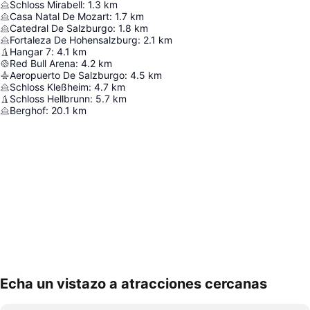
Schloss Mirabell
:
1.3
km
Casa Natal De Mozart
:
1.7
km
Catedral De Salzburgo
:
1.8
km
Fortaleza De Hohensalzburg
:
2.1
km
Hangar 7
:
4.1
km
Red Bull Arena
:
4.2
km
Aeropuerto De Salzburgo
:
4.5
km
Schloss Kleßheim
:
4.7
km
Schloss Hellbrunn
:
5.7
km
Berghof
:
20.1
km
Echa un vistazo a atracciones cercanas
Ampliar mapa