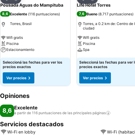
Compartir
Compartir
Pousada Aguas do Mampituba
Life Hotel Torres
8,6
7,6
Excelente
(
116 puntuaciones
)
Bueno
(
8.717 puntuaciones
)
Torres, Brasil
Torres, a 0.2 km de: Centro de 
ciudad
Wifi gratis
Wifi gratis
Piscina
Piscina
Estacionamiento
Spa
Ver precios
Ver precios
Seleccioná las fechas para ver los
Seleccioná las fechas para ver 
precios exactos
precios exactos
Ver precios
Ver precios
Opiniones
Excelente
8,6
a partir de 116 puntuaciones de las principales
páginas
Servicios destacados
Wi-Fi en lobby
Wi-Fi (habitac