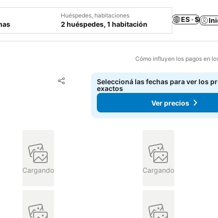
Huéspedes, habitaciones
ES · $
In
chas
2 huéspedes, 1 habitación
Cómo influyen los pagos en lo
Añadir a favoritos
Seleccioná las fechas para ver los p
Compartir
exactos
Ver precios
Cargando
Cargando