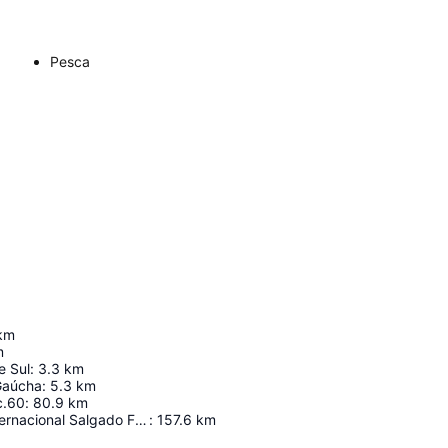
Pesca
km
m
e Sul
:
3.3
km
Gaúcha
:
5.3
km
c.60
:
80.9
km
Aeropuerto Internacional Salgado Filho
:
157.6
km