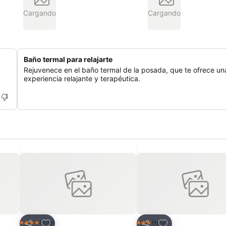
Cargando
Cargando
Baño termal para relajarte
Rejuvenece en el baño termal de la posada, que te ofrece un
experiencia relajante y terapéutica.
Añadir a favoritos
Añadir a favoritos
Hotel
Hotel
4 Estrellas
3 Estrellas