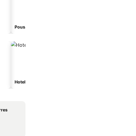
Pousada
Hoteles de playa
Hoteles con estacionam
rres