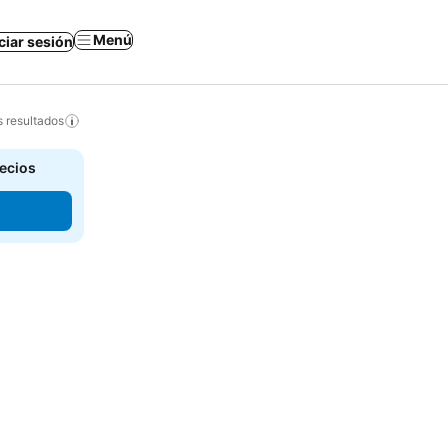
Menú
iciar sesión
s resultados
recios