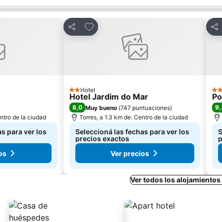
tos
Añadir a favoritos
Compartir
Com
Hotel
2 Estrellas
4 E
Hotel Jardim do Mar
Po
8,0
9,
Muy bueno
(
747 puntuaciones
)
ntro de la ciudad
Torres, a 1.3 km de: Centro de la ciudad
s para ver los
Seleccioná las fechas para ver los
S
precios exactos
p
os
Ver precios
Ver todos los alojamientos