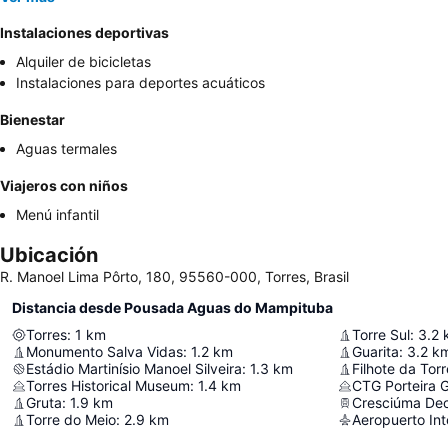
Instalaciones deportivas
Alquiler de bicicletas
Instalaciones para deportes acuáticos
Bienestar
Aguas termales
Viajeros con niños
Menú infantil
Ubicación
R. Manoel Lima Pôrto, 180, 95560-000, Torres, Brasil
Distancia desde Pousada Aguas do Mampituba
Torres
:
1
km
Torre Sul
:
3.2
Monumento Salva Vidas
:
1.2
km
Guarita
:
3.2
k
Estádio Martinísio Manoel Silveira
:
1.3
km
Filhote da Torr
Torres Historical Museum
:
1.4
km
CTG Porteira 
Gruta
:
1.9
km
Cresciúma De
Torre do Meio
:
2.9
km