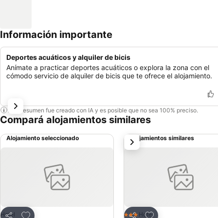
Información importante
Deportes acuáticos y alquiler de bicis
Anímate a practicar deportes acuáticos o explora la zona con el
cómodo servicio de alquiler de bicis que te ofrece el alojamiento.
Este resumen fue creado con IA y es posible que no sea 100% preciso.
Compará alojamientos similares
Alojamiento seleccionado
Alojamientos similares
siguiente
Añadir a favoritos
Añadir a favoritos
Hotel
Hotel
3 Estrellas