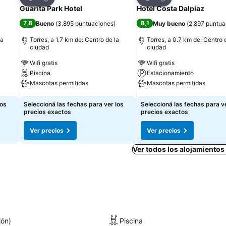
Compartir
Compartir
Guarita Park Hotel
Hotel Costa Dalpiaz
7,8
8,1
Bueno
(
3.895 puntuaciones
)
Muy bueno
(
2.897 puntua
la
Torres, a 1.7 km de: Centro de la
Torres, a 0.7 km de: Centro 
ciudad
ciudad
Wifi gratis
Wifi gratis
Piscina
Estacionamiento
Mascotas permitidas
Mascotas permitidas
Ver precios
Ver precios
los
Seleccioná las fechas para ver los
Seleccioná las fechas para ve
precios exactos
precios exactos
Ver precios
Ver precios
Ver todos los alojamientos
ión)
Piscina