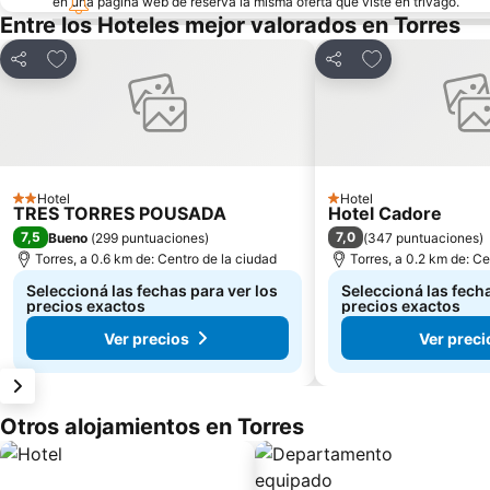
en una página web de reserva la misma oferta que viste en trivago.
Entre los Hoteles mejor valorados en Torres
Añadir a favoritos
Añadir a favori
Compartir
Compartir
Hotel
Hotel
2 Estrellas
1 Estrellas
TRES TORRES POUSADA
Hotel Cadore
7,5
7,0
Bueno
(
299 puntuaciones
)
(
347 puntuaciones
)
Torres, a 0.6 km de: Centro de la ciudad
Torres, a 0.2 km de: Ce
Seleccioná las fechas para ver los
Seleccioná las fecha
precios exactos
precios exactos
Ver precios
Ver preci
Otros alojamientos en Torres