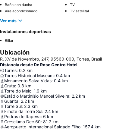
Baño con ducha
TV
Aire acondicionado
TV satelital
Ver más
Instalaciones deportivas
Billar
Ubicación
R. XV de Novembro, 247, 95560-000, Torres, Brasil
Distancia desde De Rose Centro Hotel
Torres
:
0.2
km
Torres Historical Museum
:
0.4
km
Monumento Salva Vidas
:
0.4
km
Gruta
:
0.8
km
Torre do Meio
:
1.9
km
Estádio Martinísio Manoel Silveira
:
2.2
km
Guarita
:
2.2
km
Torre Sul
:
2.3
km
Filhote da Torre Sul
:
2.4
km
Pedras de Itapeva
:
6
km
Cresciúma Dec.60
:
81.7
km
Aeropuerto Internacional Salgado Filho
:
157.4
km