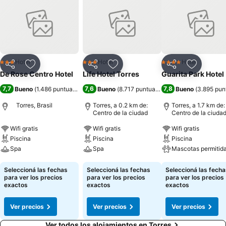
Hotel
Hotel
Hotel
3 Estrellas
3 Estrellas
4 Estrellas
Compartir
Añadir a favoritos
Compartir
Añadir a favoritos
Compartir
Añadir a 
De Rose Centro Hotel
Life Hotel Torres
Guarita Park Hotel
7,7
7,6
7,8
Bueno
(
1.486 puntuaciones
)
Bueno
(
8.717 puntuaciones
)
Bueno
(
3.895 pun
Torres, Brasil
Torres, a 0.2 km de:
Torres, a 1.7 km de:
Centro de la ciudad
Centro de la ciuda
Wifi gratis
Wifi gratis
Wifi gratis
Piscina
Piscina
Piscina
Spa
Spa
Mascotas permitid
Ver precios
Ver precios
Ver precios
Seleccioná las fechas
Seleccioná las fechas
Seleccioná las fecha
para ver los precios
para ver los precios
para ver los precios
exactos
exactos
exactos
Ver precios
Ver precios
Ver precios
Ver todos los alojamientos en Torres