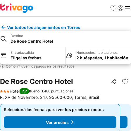
Favoritos
Iniciar 
Me
Ver todos los alojamientos en Torres
Destino
De Rose Centro Hotel
Entrada/salida
Huéspedes, habitaciones
Elige las fechas
2 huéspedes, 1 habitación
Cómo influyen los pagos en los resultados
De Rose Centro Hotel
Compartir
Añ
Hotel
7,7
Bueno
(
1.486 puntuaciones
)
3 Estrellas
R. XV de Novembro, 247, 95560-000, Torres, Brasil
Seleccioná las fechas para ver los precios exactos
Seleccioná las fechas para ver los precios exactos
Ver precios
Ver precios