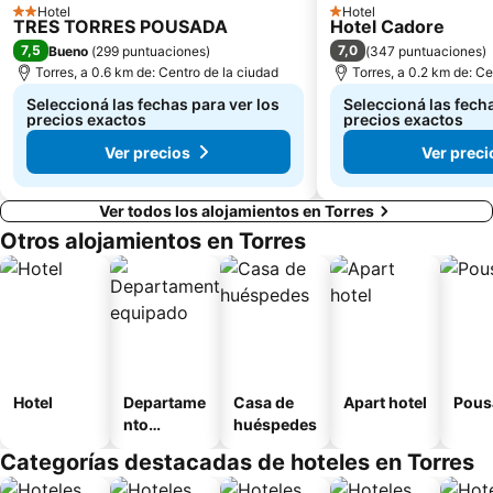
Hotel
Hotel
2 Estrellas
1 Estrellas
TRES TORRES POUSADA
Hotel Cadore
7,5
7,0
Bueno
(
299 puntuaciones
)
(
347 puntuaciones
)
Torres, a 0.6 km de: Centro de la ciudad
Torres, a 0.2 km de: Ce
Seleccioná las fechas para ver los
Seleccioná las fecha
precios exactos
precios exactos
Ver precios
Ver preci
Ver todos los alojamientos en Torres
Otros alojamientos en Torres
Hotel
Departame
Casa de
Apart hotel
Pous
nto
huéspedes
equipado
Categorías destacadas de hoteles en Torres