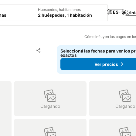
Huéspedes, habitaciones
ES · $
In
chas
2 huéspedes, 1 habitación
Cómo influyen los pagos en lo
Añadir a favoritos
Seleccioná las fechas para ver los p
Compartir
exactos
Ver precios
Cargando
Cargando