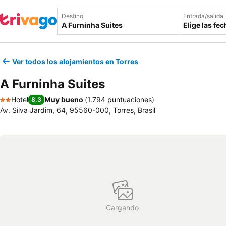
Destino
Entrada/salida
Elige las fe
Ver todos los alojamientos en Torres
A Furninha Suites
Hotel
Muy bueno
(
1.794 puntuaciones
)
8,3
2 Estrellas
Av. Silva Jardim, 64, 95560-000, Torres, Brasil
Cargando