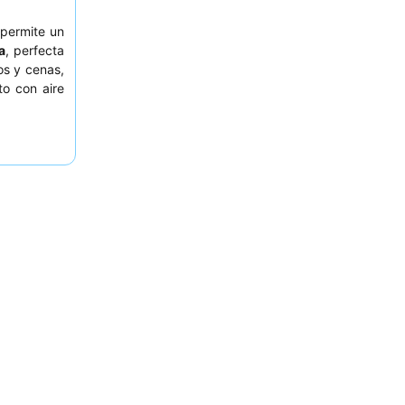
permite un
la
, perfecta
os y cenas,
to con aire