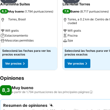
Compartir
Compartir
A Furninha Suites
Life Hotel Torres
8,3
7,6
Muy bueno
(
1.794 puntuaciones
)
Bueno
(
8.717 puntuaciones
)
Torres, Brasil
Torres, a 0.2 km de: Centro de 
ciudad
Wifi gratis
Wifi gratis
Estacionamiento
Piscina
Mascotas permitidas
Spa
Ver precios
Ver precios
Seleccioná las fechas para ver los
Seleccioná las fechas para ver 
precios exactos
precios exactos
Ver precios
Ver precios
Opiniones
Muy bueno
8,3
a partir de 1.794 puntuaciones de las principales
páginas
Resumen de opiniones