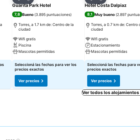
Compartir
Compartir
Guarita Park Hotel
Hotel Costa Dalpiaz
7,8
8,1
Bueno
(
3.895 puntuaciones
)
Muy bueno
(
2.897 puntua
la
Torres, a 1.7 km de: Centro de la
Torres, a 0.7 km de: Centro 
ciudad
ciudad
Wifi gratis
Wifi gratis
Piscina
Estacionamiento
Mascotas permitidas
Mascotas permitidas
Ver precios
Ver precios
los
Seleccioná las fechas para ver los
Seleccioná las fechas para ve
precios exactos
precios exactos
Ver precios
Ver precios
Ver todos los alojamientos