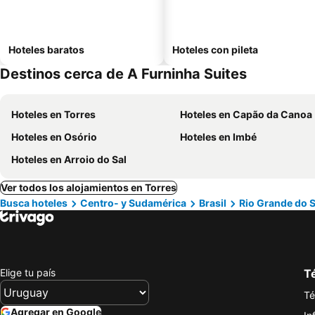
Hoteles baratos
Hoteles con pileta
Destinos cerca de A Furninha Suites
Hoteles en Torres
Hoteles en Capão da Canoa
Hoteles en Osório
Hoteles en Imbé
Hoteles en Arroio do Sal
Ver todos los alojamientos en Torres
Busca hoteles
Centro- y Sudamérica
Brasil
Rio Grande do S
Elige tu país
Té
Té
Agregar en Google