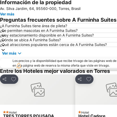
Información de la propiedad
Av. Silva Jardim, 64, 95560-000, Torres, Brasil
Ver más
Preguntas frecuentes sobre A Furninha Suites
¿A Furninha Suites tiene área de pileta?
¿Se permiten mascotas en A Furninha Suites?
¿Hay estacionamiento disponible en A Furninha Suites?
¿Dónde se ubica A Furninha Suites?
¿Qué atracciones populares están cerca de A Furninha Suites?
Ver más
Los precios y la disponibilidad que recibe trivago de las páginas web d
en una página web de reserva la misma oferta que viste en trivago.
Entre los Hoteles mejor valorados en Torres
Añadir a favoritos
Añadir a favori
Compartir
Compartir
Hotel
Hotel
2 Estrellas
1 Estrellas
TRES TORRES POUSADA
Hotel Cadore