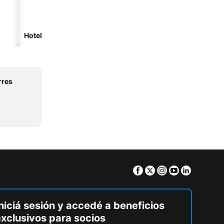
Hoteles de playa
Hoteles con estacionam
rres
Facebook
Twitter
Instagram
Youtube
Linkedin
niciá sesión y accedé a beneficios
exclusivos para socios