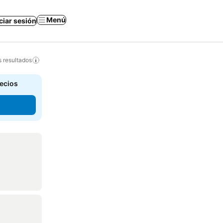
Menú
iciar sesión
s resultados
recios