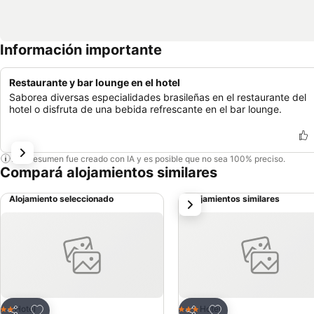
Información importante
Restaurante y bar lounge en el hotel
Saborea diversas especialidades brasileñas en el restaurante del
hotel o disfruta de una bebida refrescante en el bar lounge.
Este resumen fue creado con IA y es posible que no sea 100% preciso.
Compará alojamientos similares
Alojamiento seleccionado
Alojamientos similares
siguiente
Añadir a favoritos
Añadir a favoritos
Hotel
Hotel
2 Estrellas
3 Estrellas