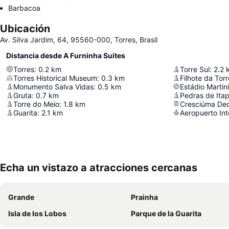
Barbacoa
Ubicación
Av. Silva Jardim, 64, 95560-000, Torres, Brasil
Distancia desde A Furninha Suites
Torres
:
0.2
km
Torre Sul
:
2.2
Torres Historical Museum
:
0.3
km
Filhote da Torr
Monumento Salva Vidas
:
0.5
km
Estádio Martiní
Gruta
:
0.7
km
Pedras de Ita
Torre do Meio
:
1.8
km
Cresciúma De
Guarita
:
2.1
km
Echa un vistazo a atracciones cercanas
Grande
Prainha
Isla de los Lobos
Parque de la Guarita