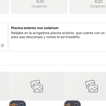
Cargando
Cargando
Piscina exterior con solárium
Relájate en la acogedora piscina exterior, que cuenta con un 
para que descanses y tomes el sol brasileño.
Añadir a favoritos
Añadir a favoritos
Hotel
Hotel
4 Estrellas
3 Estrellas