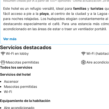
Resumen creado por IA a partir de 100+ opiniones · Última actualización: 29
Este hotel es un refugio versátil, ideal para
familias
y
turistas
que
fácil acceso a pie a la
playa
, al centro de la ciudad y a la Lag
para noches relajadas. Los huéspedes elogian constantemente al 
destacando especialmente el café. Para una estancia más cómoda
acondicionado en las áreas de estar o traer un ventilador portátil.
Ver más
Servicios destacados
Wi-Fi en lobby
Wi-Fi (habitac
Mascotas permitidas
Aire acondici
Todos los servicios
Servicios del hotel
Ascensor
Mascotas permitidas
Wi-Fi
Equipamiento de la habitación
Aire acondicionado