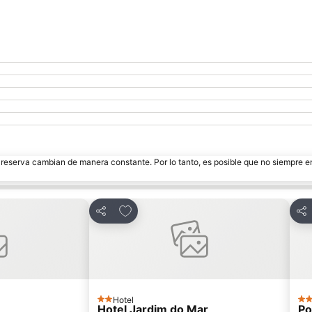
e reserva cambian de manera constante. Por lo tanto, es posible que no siempre 
tos
Añadir a favoritos
Compartir
Com
Hotel
2 Estrellas
4 E
Hotel Jardim do Mar
Po