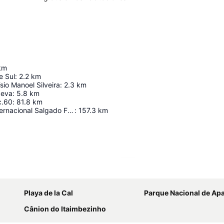
km
e Sul
:
2.2
km
sio Manoel Silveira
:
2.3
km
peva
:
5.8
km
c.60
:
81.8
km
Aeropuerto Internacional Salgado Filho
:
157.3
km
Ampliar mapa
Playa de la Cal
Parque Nacional de Aparados da Serra
Cânion do Itaimbezinho