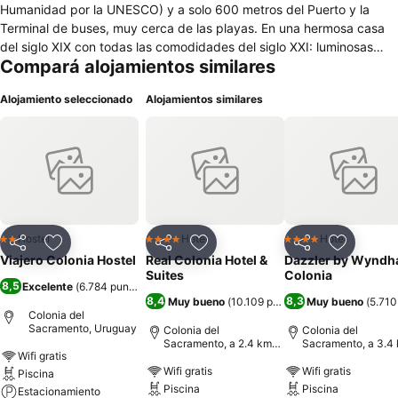
Humanidad por la UNESCO) y a solo 600 metros del Puerto y la
Terminal de buses, muy cerca de las playas. En una hermosa casa
del siglo XIX con todas las comodidades del siglo XXI: luminosas
Compará alojamientos similares
claraboyas, altos techos, estufa de leña, barbacoa & solarium.
Podrás además disfrutar de su bar al aire libre y donde se sirven
Alojamiento seleccionado
Alojamientos similares
comidas y tragos. El desayuno casero y la ropa de cama están
incluidos, y la cocina esta totalmente equipada a tu deposición.
Otros servicios que se ofrecen son: agua caliente las 24hs, Internet
gratis, Tv Cable, DVD con un amplia variedad de películas, servicio
de lavandería, renta de bicicletas y cabalgatas Colonia es
considerada la más linda ciudad de Uruguay, gracias al Barrio
Histórico y sus museos, la Plaza Mayor con sus restaurantes, su
Iglesia Matriz (la más antigua de Uruguay), su Faro desde donde
Hostel
Hotel
Hotel
2 Estrellas
4 Estrellas
4 Estrellas
Compartir
Añadir a favoritos
Compartir
Añadir a favoritos
Compartir
Añadir a 
puedes ver toda la ciudad antigua, sus playas, campos y parques
Viajero Colonia Hostel
Real Colonia Hotel &
Dazzler by Wynd
nacionales. Te esperan para conocerla.
Suites
Colonia
8,5
Excelente
(
6.784 puntuaciones
)
8,4
8,3
Muy bueno
(
10.109 puntuaciones
Muy bueno
)
(
5.710
Colonia del
Sacramento, Uruguay
Colonia del
Colonia del
Sacramento, a 2.4 km
Sacramento, a 3.4
Wifi gratis
de: Centro de la ciudad
de: Centro de la ci
Wifi gratis
Wifi gratis
Piscina
Piscina
Piscina
Estacionamiento