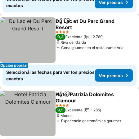
Ver precios
exactos
Du Lac et Du Parc Grand
Compartir
Añadir a favoritos
Resort
4 Estrellas
9,3
Excelente
12.789
Riva del Garda
Cena gourmet en el restaurante Aria
Opción popular
Seleccioná las fechas para ver los precios
Ver precios
exactos
Hotel Patrizia Dolomites
Compartir
Añadir a favoritos
Glamour
4 Estrellas
9,5
Excelente
1.285
Moena
Experiencia gastronómica gourmet