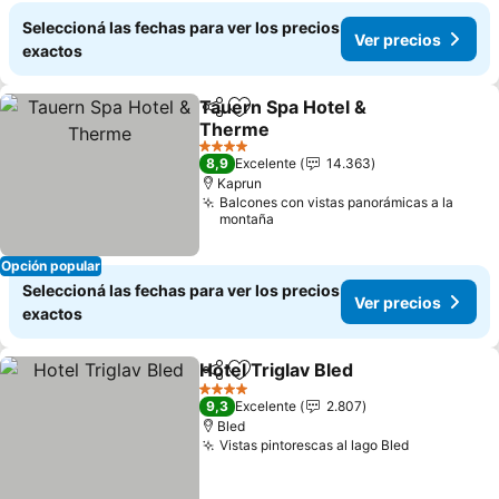
Seleccioná las fechas para ver los precios
Ver precios
exactos
Tauern Spa Hotel &
Compartir
Añadir a favoritos
Therme
4 Estrellas
8,9
Excelente
14.363
Kaprun
Balcones con vistas panorámicas a la
montaña
Opción popular
Seleccioná las fechas para ver los precios
Ver precios
exactos
Hotel Triglav Bled
Compartir
Añadir a favoritos
4 Estrellas
9,3
Excelente
2.807
Bled
Vistas pintorescas al lago Bled