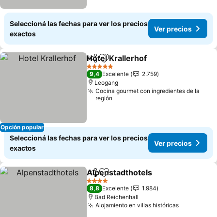
Seleccioná las fechas para ver los precios
Ver precios
exactos
Hotel Krallerhof
Compartir
Añadir a favoritos
5 Estrellas
9,4
Excelente
2.759
Leogang
Cocina gourmet con ingredientes de la
región
Opción popular
Seleccioná las fechas para ver los precios
Ver precios
exactos
Alpenstadthotels
Compartir
Añadir a favoritos
4 Estrellas
8,8
Excelente
1.984
Bad Reichenhall
Alojamiento en villas históricas