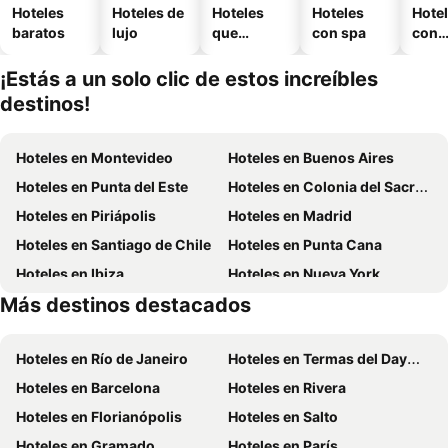
Hoteles
Hoteles de
Hoteles
Hoteles
Hote
baratos
lujo
que
con spa
con
aceptan
esta
mascotas
mien
¡Estás a un solo clic de estos increíbles
destinos!
Hoteles en Montevideo
Hoteles en Buenos Aires
Hoteles en Punta del Este
Hoteles en Colonia del Sacramento
Hoteles en Piriápolis
Hoteles en Madrid
Hoteles en Santiago de Chile
Hoteles en Punta Cana
Hoteles en Ibiza
Hoteles en Nueva York
Más destinos destacados
Hoteles en Isla de Miconos
Hoteles en Aruba
Hoteles en Río de Janeiro
Hoteles en Termas del Dayman
Hoteles en Barcelona
Hoteles en Rivera
Hoteles en Florianópolis
Hoteles en Salto
Hoteles en Gramado
Hoteles en París