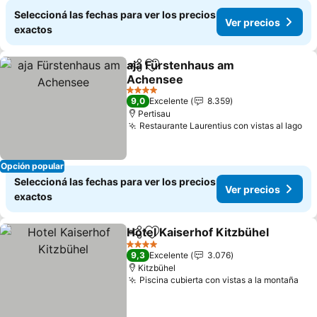
Seleccioná las fechas para ver los precios
Ver precios
exactos
aja Fürstenhaus am
Compartir
Añadir a favoritos
Achensee
4 Estrellas
9,0
Excelente
8.359
Pertisau
Restaurante Laurentius con vistas al lago
Opción popular
Seleccioná las fechas para ver los precios
Ver precios
exactos
Hotel Kaiserhof Kitzbühel
Compartir
Añadir a favoritos
4 Estrellas
9,3
Excelente
3.076
Kitzbühel
Piscina cubierta con vistas a la montaña