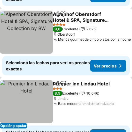
Alpenhof Oberstdorf
Compartir
Añadir a favoritos
Hotel & SPA, Signature
Collection by BW
4 Estrellas
9,0
Excelente
2.625
Oberstdorf
Menús gourmet de cinco platos por la noche
Seleccioná las fechas para ver los precios
Ver precios
exactos
Premier Inn Lindau Hotel
Compartir
Añadir a favoritos
3 Estrellas
8,5
Excelente
10.046
Lindau
Base moderna en distrito industrial
Opción popular