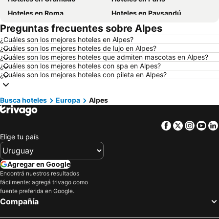
Hoteles en Roma
Hoteles en Paysandú
Preguntas frecuentes sobre Alpes
Hoteles en San Carlos de Bariloche
Hoteles en Chuy
¿Cuáles son los mejores hoteles en Alpes?
Hoteles en Maceió
Hoteles en Conil de la Frontera
¿Cuáles son los mejores hoteles de lujo en Alpes?
Hoteles en Ámsterdam
Hoteles en Foz de Iguazú
¿Cuáles son los mejores hoteles que admiten mascotas en Alpes?
¿Cuáles son los mejores hoteles con spa en Alpes?
Hoteles en Maragogi
Hoteles en Punta del Diablo
¿Cuáles son los mejores hoteles con pileta en Alpes?
Hoteles en Brasil
Hoteles en Maldonado
Hoteles en Uruguay
Hoteles en Departamento de Colonia
Busca hoteles
Europa
Alpes
Hoteles en Argentina
Hoteles en Mallorca
Facebook
Twitter
Insta
Yo
Hoteles en Rocha
Hoteles en España
Elige tu país
Hoteles en Asturias
Hoteles en Asunción
Hoteles en Salto
Hoteles en Isla Samana
Agregar en Google
Hoteles en Bahamas
Hoteles en República Dominicana
Encontrá nuestros resultados
fácilmente: agregá trivago como
Hoteles en Colombia
Hoteles en Corea del Sur
fuente preferida en Google.
Hoteles en Lanzarote
Hoteles en Alaska
Compañía
Hoteles en Curazao