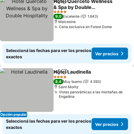
Hotel Querceto Wellness
Compartir
Añadir a favoritos
& Spa by Double
Hospitality
4 Estrellas
9,0
Excelente
1.643
Malcesine
Cena exclusiva en Forest Dome
Seleccioná las fechas para ver los precios
Ver precios
exactos
Hotel Laudinella
Compartir
Añadir a favoritos
4 Estrellas
8,4
Muy bueno
4.593
Saint Moritz
Vistas panorámicas a las montañas de
Engadina
Opción popular
Seleccioná las fechas para ver los precios
Ver precios
exactos