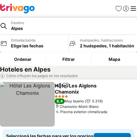
Favoritos
Iniciar 
Me
Destino
Alpes
Entrada/salida
Huéspedes, habitaciones
Elige las fechas
2 huéspedes, 1 habitación
Ordenar
Filtrar
Mapa
Hoteles en Alpes
Cómo influyen los pagos en los resultados
Hôtel Les Aiglons
Compartir
Añadir a favoritos
Chamonix
4 Estrellas
8,4
Muy bueno
5.316
Chamonix-Mont-Blanc
Piscina exterior climatizada
Seleccioná las fechas para ver los precios