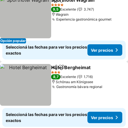
Sporthotel Wagrain
Compartir
Añadir a favoritos
4 Estrellas
9,5
Excelente
3.747
Wagrain
Experiencia gastronómica gourmet
Opción popular
Seleccioná las fechas para ver los precios
Ver precios
exactos
Hotel Bergheimat
Compartir
Añadir a favoritos
3 Estrellas
8,7
Excelente
1.716
Schönau am Königssee
Gastronomía bávara regional
Seleccioná las fechas para ver los precios
Ver precios
exactos