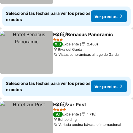
Seleccioná las fechas para ver los precios
Ver precios
exactos
Hotel Benacus Panoramic
Compartir
Añadir a favoritos
3 Estrellas
9,0
Excelente
2.480
Riva del Garda
Vistas panorámicas al lago de Garda
Seleccioná las fechas para ver los precios
Ver precios
exactos
Hotel zur Post
Compartir
Añadir a favoritos
4 Estrellas
9,1
Excelente
1.718
Ruhpolding
Variada cocina bávara e internacional