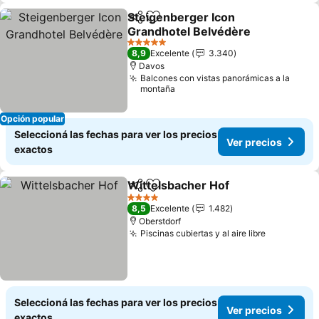
Steigenberger Icon
Compartir
Añadir a favoritos
Grandhotel Belvédère
5 Estrellas
8,9
Excelente
3.340
Davos
Balcones con vistas panorámicas a la
montaña
Opción popular
Seleccioná las fechas para ver los precios
Ver precios
exactos
Wittelsbacher Hof
Compartir
Añadir a favoritos
4 Estrellas
8,5
Excelente
1.482
Oberstdorf
Piscinas cubiertas y al aire libre
Seleccioná las fechas para ver los precios
Ver precios
exactos