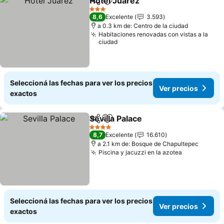
Hotel Juarez
Compartir
Añadir a favoritos
3 Estrellas
8,6
Excelente
3.593
a 0.3 km de: Centro de la ciudad
Habitaciones renovadas con vistas a la
ciudad
Seleccioná las fechas para ver los precios
Ver precios
exactos
Sevilla Palace
Compartir
Añadir a favoritos
4 Estrellas
8,7
Excelente
16.610
a 2.1 km de: Bosque de Chapultepec
Piscina y jacuzzi en la azotea
Seleccioná las fechas para ver los precios
Ver precios
exactos