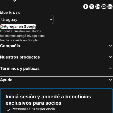
Cabo San Lucas, Baja California Sur Hoteles
Puerto Morelos, Quintana Roo Hoteles
Hotel Siesta del Sur
Facebook
Twitter
Insta
Yo
Tulum, Quintana Roo Hoteles
Guadalajara, Jalisco Hoteles
Elige tu país
Agregar en Google
Encontrá nuestros resultados
fácilmente: agregá trivago como
fuente preferida en Google.
Compañía
Nuestros productos
Términos y políticas
Ayuda
Iniciá sesión y accedé a beneficios
exclusivos para socios
Personalizá tu experiencia