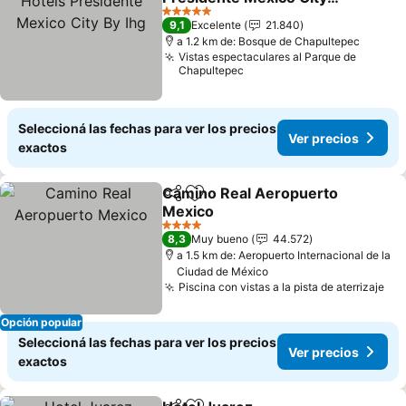
By Ihg
5 Estrellas
9,1
Excelente
21.840
a 1.2 km de: Bosque de Chapultepec
Vistas espectaculares al Parque de
Chapultepec
Seleccioná las fechas para ver los precios
Ver precios
exactos
Camino Real Aeropuerto
Compartir
Añadir a favoritos
Mexico
4 Estrellas
8,3
Muy bueno
44.572
a 1.5 km de: Aeropuerto Internacional de la
Ciudad de México
Piscina con vistas a la pista de aterrizaje
Opción popular
Seleccioná las fechas para ver los precios
Ver precios
exactos