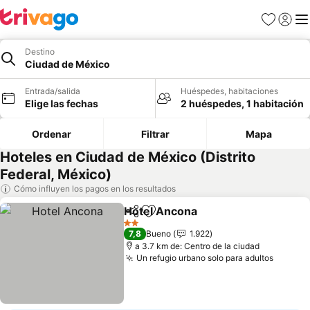
Favoritos
Iniciar 
Me
Destino
Ciudad de México
Entrada/salida
Huéspedes, habitaciones
Elige las fechas
2 huéspedes, 1 habitación
Ordenar
Filtrar
Mapa
Hoteles en Ciudad de México (Distrito
Federal, México)
Cómo influyen los pagos en los resultados
Hotel Ancona
Compartir
Añadir a favoritos
2 Estrellas
7,8
Bueno
1.922
a 3.7 km de: Centro de la ciudad
Un refugio urbano solo para adultos