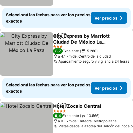
Seleccioná las fechas para ver los precios
Ver precios
exactos
City Express by Marriott
Compartir
Añadir a favoritos
Ciudad De México La
Raza
3 Estrellas
8,7
Excelente
5.280
a 4.1 km de: Centro de la ciudad
Aparcamiento seguro y vigilancia 24 horas
Seleccioná las fechas para ver los precios
Ver precios
exactos
Hotel Zocalo Central
Compartir
Añadir a favoritos
4 Estrellas
9,4
Excelente
13.566
a 0.1 km de: Catedral Metropolitana
Vistas desde la azotea del Balcón del Zócalo