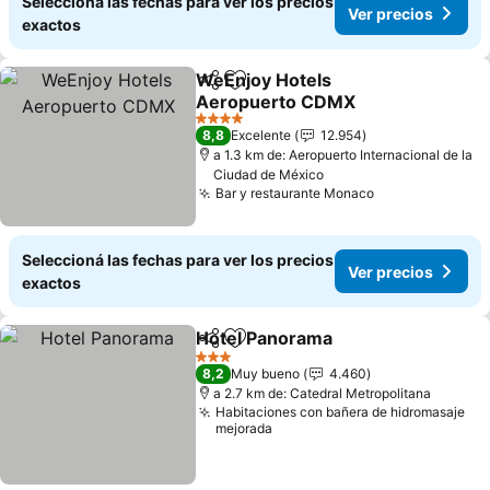
Seleccioná las fechas para ver los precios
Ver precios
exactos
WeEnjoy Hotels
Compartir
Añadir a favoritos
Aeropuerto CDMX
4 Estrellas
8,8
Excelente
12.954
a 1.3 km de: Aeropuerto Internacional de la
Ciudad de México
Bar y restaurante Monaco
Seleccioná las fechas para ver los precios
Ver precios
exactos
Hotel Panorama
Compartir
Añadir a favoritos
3 Estrellas
8,2
Muy bueno
4.460
a 2.7 km de: Catedral Metropolitana
Habitaciones con bañera de hidromasaje
mejorada