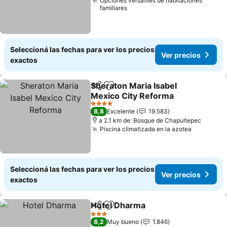
Opciones versátiles de habitaciones
familiares
Seleccioná las fechas para ver los precios
Ver precios
exactos
Sheraton Maria Isabel
Compartir
Añadir a favoritos
Mexico City Reforma
4 Estrellas
8,8
Excelente
19.583
a 2.1 km de: Bosque de Chapultepec
Piscina climatizada en la azotea
Seleccioná las fechas para ver los precios
Ver precios
exactos
Hotel Dharma
Compartir
Añadir a favoritos
3 Estrellas
8,2
Muy bueno
1.846