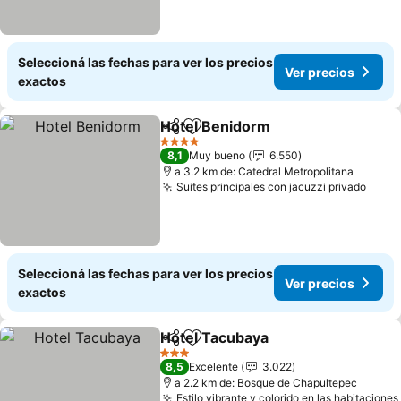
Seleccioná las fechas para ver los precios
Ver precios
exactos
Hotel Benidorm
Compartir
Añadir a favoritos
4 Estrellas
8,1
Muy bueno
6.550
a 3.2 km de: Catedral Metropolitana
Suites principales con jacuzzi privado
Seleccioná las fechas para ver los precios
Ver precios
exactos
Hotel Tacubaya
Compartir
Añadir a favoritos
3 Estrellas
8,5
Excelente
3.022
a 2.2 km de: Bosque de Chapultepec
Estilo vibrante y colorido en las habitaciones