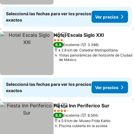
Seleccioná las fechas para ver los precios
Ver precios
exactos
Hotel Escala Siglo XXI
Compartir
Añadir a favoritos
3 Estrellas
8,8
Excelente
3.388
a 2.8 km de: Catedral Metropolitana
Vistas panorámicas del horizonte de Ciudad
de México
Seleccioná las fechas para ver los precios
Ver precios
exactos
Fiesta Inn Periferico Sur
Compartir
Añadir a favoritos
4 Estrellas
8,6
Excelente
8.564
a 5.9 km de: Museo Frida Kahlo
Piscina cubierta en la azotea