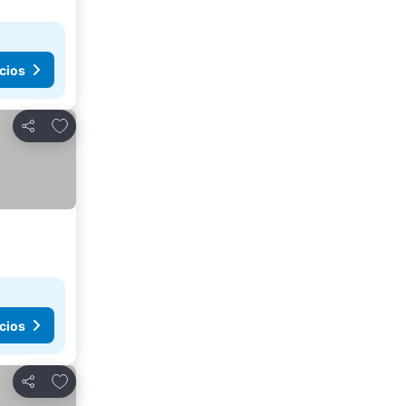
cios
Añadir a favoritos
Compartir
cios
Añadir a favoritos
Compartir