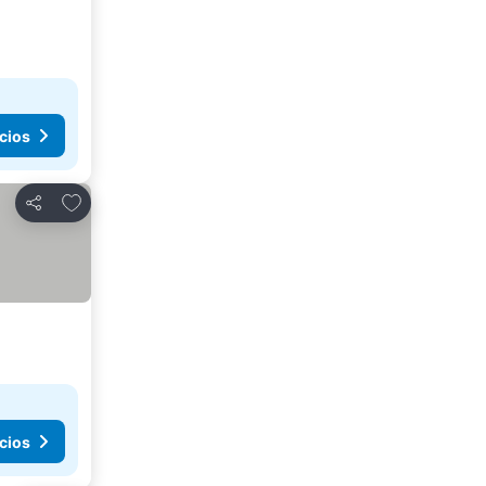
cios
Añadir a favoritos
Compartir
cios