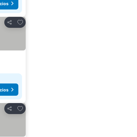
cios
Añadir a favoritos
Compartir
cios
Añadir a favoritos
Compartir