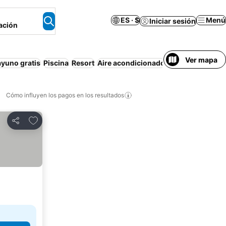
ES · $
Menú
Iniciar sesión
ación
Ver mapa
yuno gratis
Piscina
Resort
Aire acondicionado
Wi-Fi
Solo adul
Cómo influyen los pagos en los resultados
Añadir a favoritos
Compartir