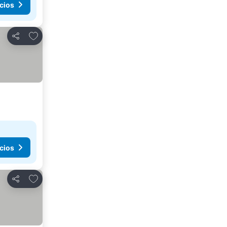
cios
Añadir a favoritos
Compartir
cios
Añadir a favoritos
Compartir