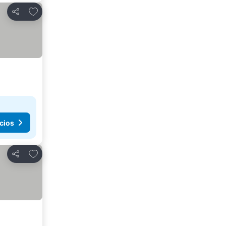
Añadir a favoritos
Compartir
cios
Añadir a favoritos
Compartir