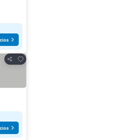
cios
Añadir a favoritos
Compartir
cios