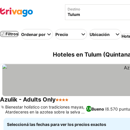
Destino
Filtros
Ordenar por
Precio
Ubicación
Hot
Hoteles en Tulum (Quintan
Azulik - Adults Only
4 Estrellas
Bienestar holístico con tradiciones mayas,
Bueno
(6.570 puntu
7,9
Atardeceres en la azotea sobre la selva y
el mar
Seleccioná las fechas para ver los precios exactos