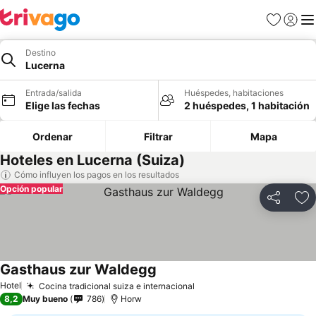
Favoritos
Iniciar 
Me
Destino
Lucerna
Entrada/salida
Huéspedes, habitaciones
Elige las fechas
2 huéspedes, 1 habitación
Ordenar
Filtrar
Mapa
Hoteles en Lucerna (Suiza)
Cómo influyen los pagos en los resultados
Opción popular
Compartir
Añ
Gasthaus zur Waldegg
Hotel
Cocina tradicional suiza e internacional
8,2
Muy bueno
786
Horw