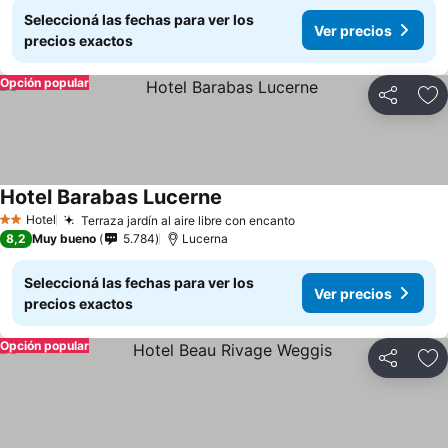
Seleccioná las fechas para ver los
Ver precios
precios exactos
Opción popular
Compartir
Añ
Hotel Barabas Lucerne
Hotel
Terraza jardín al aire libre con encanto
2 Estrellas
8,2
Muy bueno
5.784
Lucerna
Seleccioná las fechas para ver los
Ver precios
precios exactos
Opción popular
Compartir
Añ