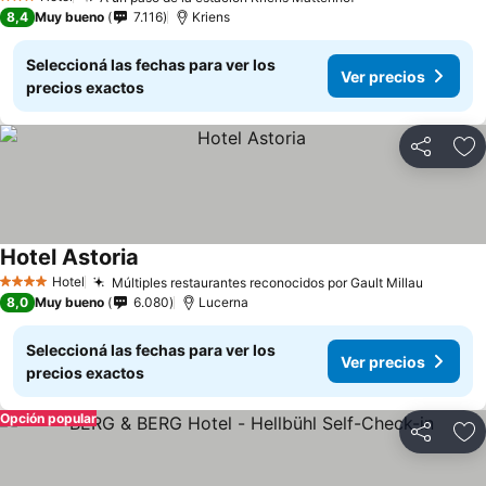
3 Estrellas
8,4
Muy bueno
7.116
Kriens
Seleccioná las fechas para ver los
Ver precios
precios exactos
Compartir
Añ
Hotel Astoria
Hotel
Múltiples restaurantes reconocidos por Gault Millau
4 Estrellas
8,0
Muy bueno
6.080
Lucerna
Seleccioná las fechas para ver los
Ver precios
precios exactos
Opción popular
Compartir
Añ