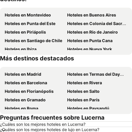
Hoteles en Montevideo
Hoteles en Buenos Aires
Hoteles en Punta del Este
Hoteles en Colonia del Sacramento
Hoteles en Piriápolis
Hoteles en Río de Janeiro
Hoteles en Santiago de Chile
Hoteles en Punta Cana
Hoteles en Ibiza
Hoteles en Nueva York
Más destinos destacados
Hoteles en Isla de Miconos
Hoteles en Aruba
Hoteles en Madrid
Hoteles en Termas del Dayman
Hoteles en Barcelona
Hoteles en Rivera
Hoteles en Florianópolis
Hoteles en Salto
Hoteles en Gramado
Hoteles en París
Hoteles en Roma
Hoteles en Paysandú
Preguntas frecuentes sobre Lucerna
Hoteles en San Carlos de Bariloche
Hoteles en Chuy
¿Cuáles son los mejores hoteles en Lucerna?
Hoteles en Maceió
Hoteles en Conil de la Frontera
¿Cuáles son los mejores hoteles de lujo en Lucerna?