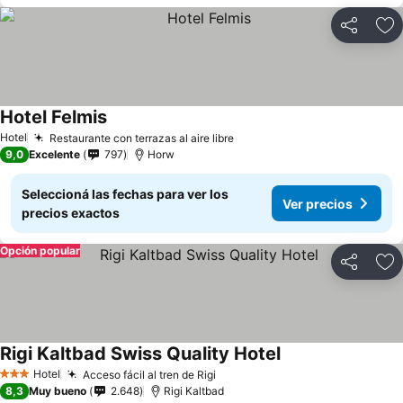
Compartir
Añ
Hotel Felmis
Hotel
Restaurante con terrazas al aire libre
9,0
Excelente
797
Horw
Seleccioná las fechas para ver los
Ver precios
precios exactos
Opción popular
Compartir
Añ
Rigi Kaltbad Swiss Quality Hotel
Hotel
Acceso fácil al tren de Rigi
3 Estrellas
8,3
Muy bueno
2.648
Rigi Kaltbad