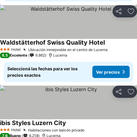
Compartir
Añ
Waldstätterhof Swiss Quality Hotel
Hotel
Ubicación inmejorable en el centro de Lucerna
3 Estrellas
8,5
Excelente
6.862
Lucerna
Seleccioná las fechas para ver los
Ver precios
precios exactos
Compartir
Añ
ibis Styles Luzern City
Hotel
Habitaciones con balcón privado
3 Estrellas
7,6
Bueno
6.218
Lucerna