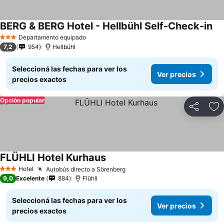
BERG & BERG Hotel - Hellbühl Self-Check-in
Departamento equipado
3 Estrellas
7,2
954
Hellbühl
Seleccioná las fechas para ver los
Ver precios
precios exactos
Opción popular
Compartir
Añ
FLÜHLI Hotel Kurhaus
Hotel
Autobús directo a Sörenberg
3 Estrellas
9,0
Excelente
884
Flühli
Seleccioná las fechas para ver los
Ver precios
precios exactos