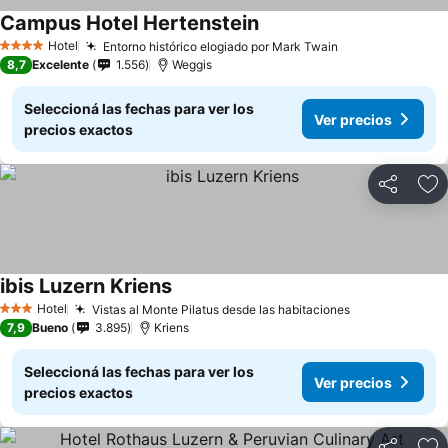
Campus Hotel Hertenstein
Hotel
Entorno histórico elogiado por Mark Twain
4 Estrellas
8,7
Excelente
1.556
Weggis
Seleccioná las fechas para ver los
Ver precios
precios exactos
Compartir
Añ
ibis Luzern Kriens
Hotel
Vistas al Monte Pilatus desde las habitaciones
3 Estrellas
7,9
Bueno
3.895
Kriens
Seleccioná las fechas para ver los
Ver precios
precios exactos