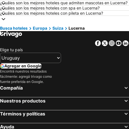
Hoteles en Ámsterdam
Hoteles en Foz de Iguazú
¿Cuáles son los mejores hoteles que admiten mascotas en Lucerna?
¿Cuáles son los mejores hoteles con spa en Lucerna?
Hoteles en Maragogi
Hoteles en Punta del Diablo
¿Cuáles son los mejores hoteles con pileta en Lucerna?
Hoteles en Brasil
Hoteles en Maldonado
Hoteles en Uruguay
Hoteles en Departamento de Colonia
Busca hoteles
Europa
Suiza
Lucerna
Hoteles en Argentina
Hoteles en Mallorca
Facebook
Twitter
Insta
Yo
Hoteles en Rocha
Hoteles en España
Elige tu país
Hoteles en Asturias
Hoteles en Asunción
Hoteles en Salto
Hoteles en Isla Samana
Agregar en Google
Hoteles en Bahamas
Hoteles en República Dominicana
Encontrá nuestros resultados
fácilmente: agregá trivago como
Hoteles en Colombia
Hoteles en Corea del Sur
fuente preferida en Google.
Hoteles en Lanzarote
Hoteles en Alaska
Compañía
Hoteles en Curazao
Nuestros productos
Términos y políticas
Ayuda