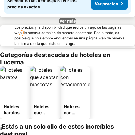
Seleccioná las fechas para ver los
Ver precios
precios exactos
Ver más
Los precios y la disponibilidad que recibe trivago de las páginas
web de reserva cambian de manera constante. Por lo tanto, es
posible que no siempre encuentres en una página web de reserva
la misma oferta que viste en trivago.
Categorías destacadas de hoteles en
Lucerna
Hoteles
Hoteles
Hoteles
baratos
que
con
aceptan
estaciona
mascotas
miento
¡Estás a un solo clic de estos increíbles
destinos!