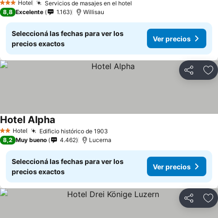
Hotel
Servicios de masajes en el hotel
3 Estrellas
8,8
Excelente
1.163
Willisau
Seleccioná las fechas para ver los
Ver precios
precios exactos
Compartir
Añ
Hotel Alpha
Hotel
Edificio histórico de 1903
2 Estrellas
8,2
Muy bueno
4.462
Lucerna
Seleccioná las fechas para ver los
Ver precios
precios exactos
Compartir
Añ