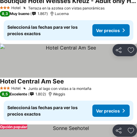
Boutique Hotel Weisses Kreuz - Adult only Hotel
Hotel
Terraza en la azotea con vistas panorámicas
3 Estrellas
8,3
Muy bueno
1.867
Lucerna
Seleccioná las fechas para ver los
Ver precios
precios exactos
Compartir
Añ
Hotel Central Am See
Hotel
Junto al lago con vistas a la montaña
3 Estrellas
8,5
Excelente
1.802
Weggis
Seleccioná las fechas para ver los
Ver precios
precios exactos
Opción popular
Compartir
Añ