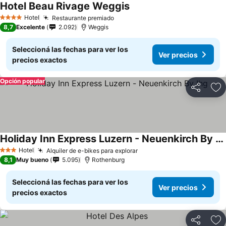
Hotel Beau Rivage Weggis
Hotel
Restaurante premiado
4 Estrellas
8,7
Excelente
2.092
Weggis
Seleccioná las fechas para ver los
Ver precios
precios exactos
Opción popular
Compartir
Añ
Holiday Inn Express Luzern - Neuenkirch By Ihg
Hotel
Alquiler de e-bikes para explorar
3 Estrellas
8,1
Muy bueno
5.095
Rothenburg
Seleccioná las fechas para ver los
Ver precios
precios exactos
Compartir
Añ