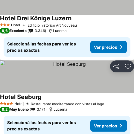
Hotel Drei Könige Luzern
Hotel
Edificio histórico Art Nouveau
3 Estrellas
8,6
Excelente
3.346
Lucerna
Seleccioná las fechas para ver los
Ver precios
precios exactos
Compartir
Añ
Hotel Seeburg
Hotel
Restaurante mediterráneo con vistas al lago
4 Estrellas
8,2
Muy bueno
3.171
Lucerna
Seleccioná las fechas para ver los
Ver precios
precios exactos