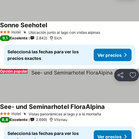
Sonne Seehotel
Hotel
Ubicación junto al lago con vistas alpinas
3 Estrellas
9,1
Excelente
2.842
Eich
Seleccioná las fechas para ver los
Ver precios
precios exactos
Opción popular
Compartir
Añ
See- und Seminarhotel FloraAlpina
Hotel
Vistas panorámicas al lago y a la montaña
3 Estrellas
8,8
Excelente
2.699
Vitznau
Seleccioná las fechas para ver los
Ver precios