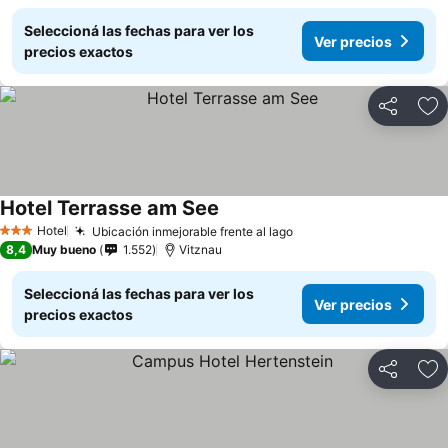
Seleccioná las fechas para ver los
Ver precios
precios exactos
Compartir
Añ
Hotel Terrasse am See
Hotel
Ubicación inmejorable frente al lago
3 Estrellas
8,4
Muy bueno
1.552
Vitznau
Seleccioná las fechas para ver los
Ver precios
precios exactos
Compartir
Añ