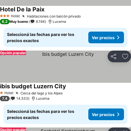
Hotel De la Paix
Hotel
Habitaciones con balcón privado
3 Estrellas
8,2
Muy bueno
6.194
Lucerna
Seleccioná las fechas para ver los
Ver precios
precios exactos
Opción popular
Compartir
Añ
ibis budget Luzern City
Hotel
Cerca del lago y los Alpes
1 Estrellas
7,4
14.533
Lucerna
Seleccioná las fechas para ver los
Ver precios
precios exactos
Opción popular