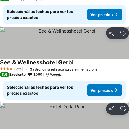
Seleccioná las fechas para ver los
Ver precios
precios exactos
Compartir
Añ
See & Wellnesshotel Gerbi
Hotel
Gastronomía refinada suiza e internacional
4 Estrellas
8,6
Excelente
1.090
Weggis
Seleccioná las fechas para ver los
Ver precios
precios exactos
Compartir
Añ