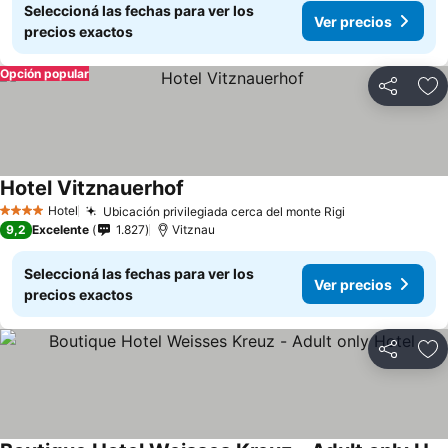
Seleccioná las fechas para ver los
Ver precios
precios exactos
Opción popular
Compartir
Añ
Hotel Vitznauerhof
Hotel
Ubicación privilegiada cerca del monte Rigi
4 Estrellas
9,2
Excelente
1.827
Vitznau
Seleccioná las fechas para ver los
Ver precios
precios exactos
Compartir
Añ