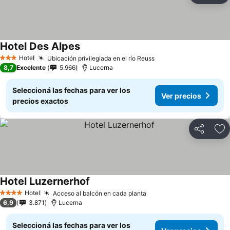
Hotel Des Alpes
Hotel
Ubicación privilegiada en el río Reuss
3 Estrellas
8,7
Excelente
5.966
Lucerna
Seleccioná las fechas para ver los
Ver precios
precios exactos
Compartir
Añ
Hotel Luzernerhof
Hotel
Acceso al balcón en cada planta
4 Estrellas
6,9
3.871
Lucerna
Seleccioná las fechas para ver los