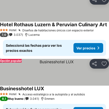
Compartir
Añ
Hotel Rothaus Luzern & Peruvian Culinary Art
Hotel
Diseños de habitaciones únicos con espacio exterior
3 Estrellas
7,0
3.037
Lucerna
Seleccioná las fechas para ver los
Ver precios
precios exactos
Opción popular
Compartir
Añ
Businesshotel LUX
Hotel
Acceso estratégico a la autopista y al autobús
3 Estrellas
8,1
Muy bueno
3.041
Emmen