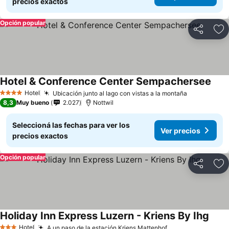
precios exactos
Opción popular
Compartir
Añ
Hotel & Conference Center Sempachersee
Hotel
Ubicación junto al lago con vistas a la montaña
4 Estrellas
8,3
Muy bueno
2.027
Nottwil
Seleccioná las fechas para ver los
Ver precios
precios exactos
Opción popular
Compartir
Añ
Holiday Inn Express Luzern - Kriens By Ihg
Hotel
A un paso de la estación Kriens Mattenhof