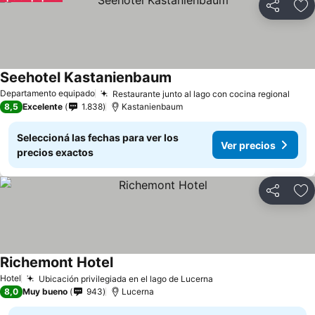
Compartir
Añ
Seehotel Kastanienbaum
Departamento equipado
Restaurante junto al lago con cocina regional
8,5
Excelente
1.838
Kastanienbaum
Seleccioná las fechas para ver los
Ver precios
precios exactos
Compartir
Añ
Richemont Hotel
Hotel
Ubicación privilegiada en el lago de Lucerna
8,0
Muy bueno
943
Lucerna