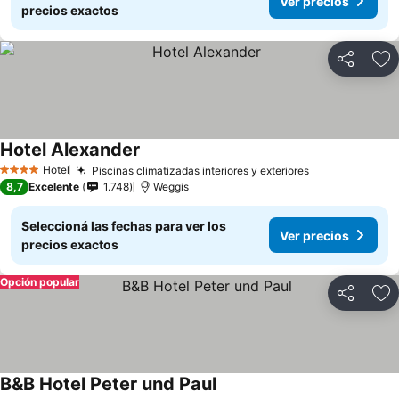
Ver precios
precios exactos
Compartir
Añ
Hotel Alexander
Hotel
Piscinas climatizadas interiores y exteriores
4 Estrellas
8,7
Excelente
1.748
Weggis
Seleccioná las fechas para ver los
Ver precios
precios exactos
Opción popular
Compartir
Añ
B&B Hotel Peter und Paul